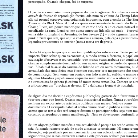
preocupado. Quando chegou, foi de surpresa.
O pacote era muitíssimo mais pequeno do que imaginava. Já conhecia a revis
através de fotos e da reprodução facsimilada num só volume da Champ Libr
não sei porquê esperava uma coisa mais imponente, com a escala da The Situ
Times ou da Black Mask. Afinal era quase exactamente do tamanho do livro
Champ Livre, um pouco menor que um comic book. A única coisa notável e
metalizado da capa. Lembrei-me duma entrevista lida não sei onde – é prová
tenha sido no England’s Dreaming de Jon Savage [1] – onde algumas figura
punk diziam que sim, que aquilo chamava a atenção, pela capa e pelas fotos
legendas provocantes do interior (mas a teoria era ilegível).
Desde há algum tempo que colecciono publicações subversivas. Tento perceb
impacto físico sobre quem as consumia, o modo como o formato, o papel ou
paginação afectavam o seu conteúdo, que muitas vezes acabava por continua
circular completamente descolado do seu aspecto original e perdendo quase 
isso. É habitual falar-se do carisma do líder de um ou outro movimento, ou 
actualidade das suas ideias, mas é comum esquecer-se o magnetismo dos seus
de comunicação. Sem tomar em conta o seu lado material, estético e mesmo e
algumas filosofias perpetuam-se enquanto mero misticismo – o situacionism
e outras coisas do género já caíram há muito nessa armadilha. Começa-se a 
a críticas com um “precisavas de estar lá” e daí para a frente é só nostalgia.
Se algum dia me decidir a expôr estas publicações, gostaria de o fazer num 
(por pequeno que fosse). Quanto mais institucional melhor. Nunca vi probl
nenhum em expor arte ou artefactos políticos num museu. Vejo-os como
documentos. O escrúpulo habitual contra “museificar” o político é uma treta
acesso que se tem a eles será sempre distinto de participar neles, seja num m
colectivo anarquista ou numa manifestação. Nem se deve sequer confundir as
Se um objecto político mantém a sua actualidade é porque foi sendo actuali
seja, foi sendo reinterpretado de modo a manter-se pertinente. Há sempre u
distorção, seja praticada por um comissário, por um coleccionador ou mesm
seguidores (que se não estiverem atentos a este processo acabam por transfo