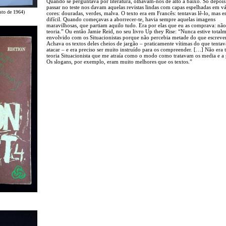
Quando se perguntava por literatura, olhavam-nos de alto a baixo. Só depois
passar no teste nos davam aquelas revistas lindas com capas espelhadas em vá
osto de 1964)
cores: douradas, verdes, malva. O texto era em Francês: tentavas lê-lo, mas e
difícil. Quando começavas a aborrecer-te, havia sempre aquelas imagens
maravilhosas, que partiam aquilo tudo. Era por elas que eu as comprava: não
teoria.” Ou então Jamie Reid, no seu livro Up they Rise: “Nunca estive total
envolvido com os Situacionistas porque não percebia metade do que escreve
Achava os textos deles cheios de jargão – praticamente vítimas do que tenta
atacar – e era preciso ser muito instruído para os compreender. […] Não era 
teoria Situacionista que me atraía como o modo como tratavam os media e a p
Os slogans, por exemplo, eram muito melhores que os textos.”