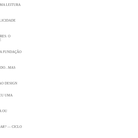
UMA LEITURA
PLICIDADE
RES: O
E
 NA FUNDAÇÃO
IDO...MAS
AO DESIGN
CEU UMA
A OU
RAR?
— CICLO