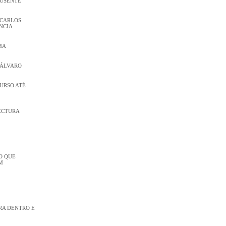
AUSENTE
 CARLOS
NCIA
MA
 ÁLVARO
CURSO ATÉ
ECTURA
O QUE
M
RA DENTRO E