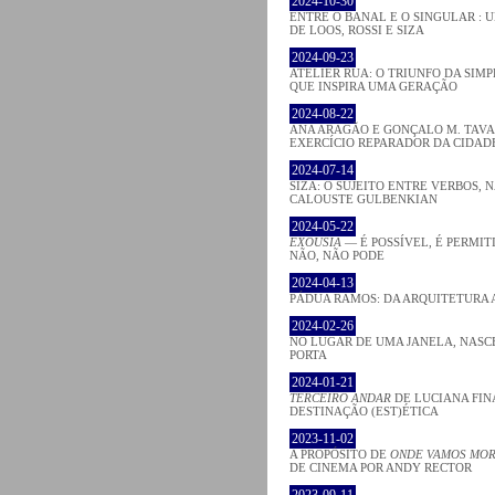
2024-10-30
ENTRE O BANAL E O SINGULAR : 
DE LOOS, ROSSI E SIZA
2024-09-23
ATELIER RUA: O TRIUNFO DA SIM
QUE INSPIRA UMA GERAÇÃO
2024-08-22
ANA ARAGÃO E GONÇALO M. TAVA
EXERCÍCIO REPARADOR DA CIDAD
2024-07-14
SIZA: O SUJEITO ENTRE VERBOS,
CALOUSTE GULBENKIAN
2024-05-22
EXOUSIA
— É POSSÍVEL, É PERMIT
NÃO, NÃO PODE
2024-04-13
PÁDUA RAMOS: DA ARQUITETURA 
2024-02-26
NO LUGAR DE UMA JANELA, NAS
PORTA
2024-01-21
TERCEIRO ANDAR
DE LUCIANA FIN
DESTINAÇÃO (EST)ÉTICA
2023-11-02
A PROPÓSITO DE
ONDE VAMOS MO
DE CINEMA POR ANDY RECTOR
2023-09-11