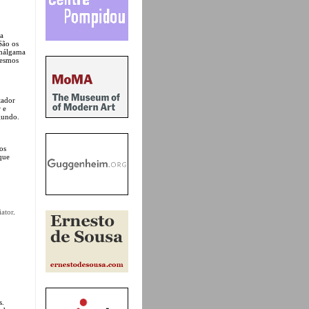
ta
São os
amálgama
mesmos
tador
 e
gundo.
os
 que
iator
.
s.