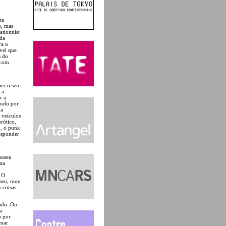
ta
e, mas
ationnist
 da
ra o
vel que
s do
 com
er o seu
 a
r a
tudo por
da
 veículos
rótico,
o, o punk
responder
museu
ema
. O
useu, num
 coisas.
zado. Ou
ma
o por
rmar