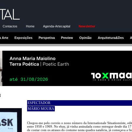
Contactos
Home
Agenda-Artecapital
Newsletter
a Arte
Exposições
Perspetiva
Preview
Opinião
Arquitetura&Des
A
N
ESPECTADOR
MÁRIO MOURA
Chegou-me pelo correio o nono número da Internationale Situationniste, edi
entre 1958 e 1969. No ebay, já vinha assinalada como entregue desde dia 17 
de contar com os atrasos do costume nesta quadra natalícia, já começava a fi