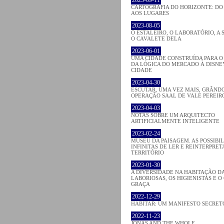
CARTOGRAFIA DO HORIZONTE: DO
AOS LUGARES
2023-08-05
O ESTALEIRO, O LABORATÓRIO, A 
O CAVALETE DELA
2023-06-01
UMA CIDADE CONSTRUÍDA PARA O
DA LÓGICA DO MERCADO À DISNE
CIDADE
2023-04-30
ESCUTAR, UMA VEZ MAIS, GRÂND
OPERAÇÃO SAAL DE VALE PEREIR
2023-04-03
NOTAS SOBRE UM ARQUITECTO
ARTIFICIALMENTE INTELIGENTE
2023-02-24
MUSEU DA PAISAGEM. AS POSSIBI
INFINITAS DE LER E REINTERPRET
TERRITÓRIO
2023-01-30
A DIVERSIDADE NA HABITAÇÃO D
LABORIOSAS, OS HIGIENISTAS E O
GRAÇA
2022-12-29
HABITAR: UM MANIFESTO SECRET
2022-11-23
JONAS AND THE WHOLE