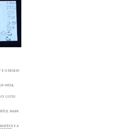
 E O DESEJO
IGN WEEK
O: LUCIO
DIFÍCIL MAPA
 MATEUS E A