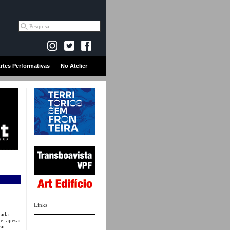
rtes Performativas
No Atelier
Links
tada
e, apesar
car