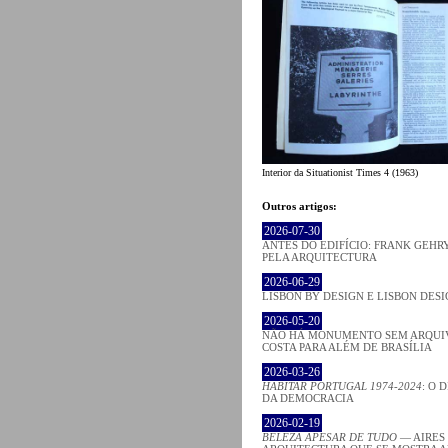
Interior da Situationist Times 4 (1963)
Outros artigos:
2026-07-30
ANTES DO EDIFÍCIO: FRANK GEHRY
PELA ARQUITECTURA
2026-06-29
LISBON BY DESIGN E LISBON DES
2026-05-20
NÃO HÁ MONUMENTO SEM ARQUIV
COSTA PARA ALÉM DE BRASÍLIA
2026-03-26
HABITAR PORTUGAL 1974-2024
: O 
DA DEMOCRACIA
2026-02-19
BELEZA APESAR DE TUDO
— AIRES