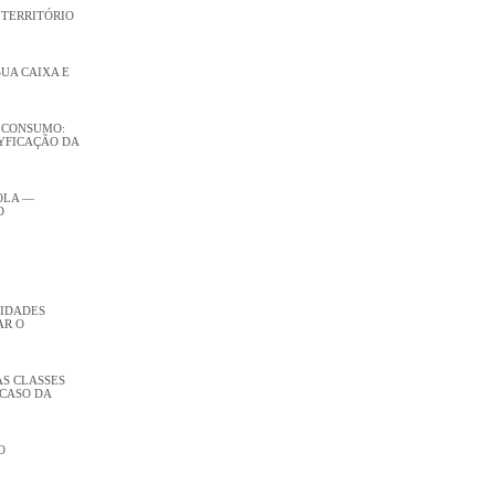
 TERRITÓRIO
SUA CAIXA E
 CONSUMO:
YFICAÇÃO DA
OLA —
O
LIDADES
AR O
AS CLASSES
 CASO DA
O