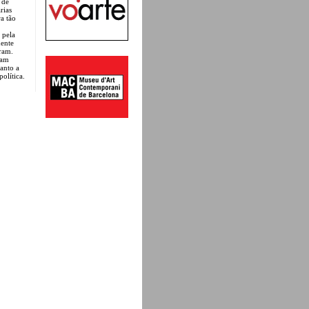
 de
rias
ra tão
 pela
mente
ram.
vam
tanto a
olítica.