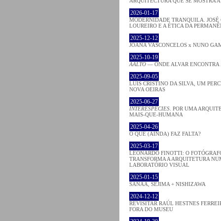
ARQUITECTURA QUE SE MOSTRA 
2026-01-17
MODERNIDADE TRANQUILA. JOSÉ
LOUREIRO E A ÉTICA DA PERMANÊ
2025-12-12
JOANA VASCONCELOS x NUNO GA
2025-10-19
AALTO
— ONDE ALVAR ENCONTRA
2025-09-05
LUÍS CRISTINO DA SILVA, UM PER
NOVA OEIRAS
2025-06-27
INTERESPECIES
. POR UMA ARQUIT
MAIS-QUE-HUMANA
2025-04-26
O QUE (AINDA) FAZ FALTA?
2025-03-17
LEONARDO FINOTTI: O FOTÓGRAF
TRANSFORMA A ARQUITETURA NU
LABORATÓRIO VISUAL
2025-01-15
SANAA, SEJIMA + NISHIZAWA
2024-12-12
REVISITAR RAÚL HESTNES FERREI
FORA DO MUSEU