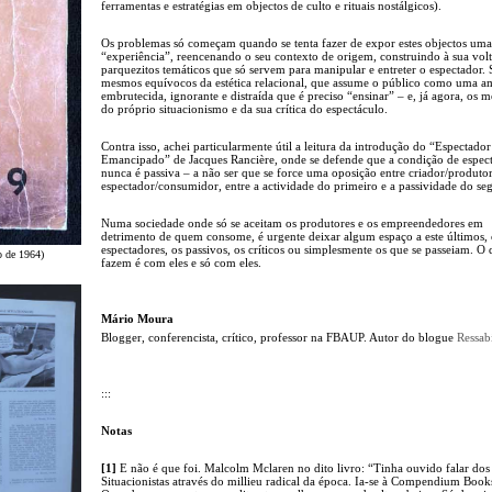
ferramentas e estratégias em objectos de culto e rituais nostálgicos).
Os problemas só começam quando se tenta fazer de expor estes objectos uma
“experiência”, reencenando o seu contexto de origem, construindo à sua vol
parquezitos temáticos que só servem para manipular e entreter o espectador. 
mesmos equívocos da estética relacional, que assume o público como uma 
embrutecida, ignorante e distraída que é preciso “ensinar” – e, já agora, os 
do próprio situacionismo e da sua crítica do espectáculo.
Contra isso, achei particularmente útil a leitura da introdução do “Espectador
Emancipado” de Jacques Rancière, onde se defende que a condição de espec
nunca é passiva – a não ser que se force uma oposição entre criador/produtor
espectador/consumidor, entre a actividade do primeiro e a passividade do se
Numa sociedade onde só se aceitam os produtores e os empreendedores em
detrimento de quem consome, é urgente deixar algum espaço a este últimos, 
espectadores, os passivos, os críticos ou simplesmente os que se passeiam. O
o de 1964)
fazem é com eles e só com eles.
Mário Moura
Blogger, conferencista, crítico, professor na FBAUP. Autor do blogue
Ressab
:::
Notas
[1]
E não é que foi. Malcolm Mclaren no dito livro: “Tinha ouvido falar dos
Situacionistas através do millieu radical da época. Ia-se à Compendium Book