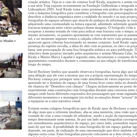
criação artística. Veja-se o caso do romeno Iosif Kiraly, arquitecto e artista v
a sua série Triaj exposta recentemente na Fundação Gulbenkian e integrada 
Lisboaphoto 2005. Iosif Kiraly toma como premissa esta prática de registo d
com a máquina fotográfica para considerar a fotografia com preocupações 
descobrir a distância enigmática entre a realidade do mundo e as suas projec
fotografias de espaços urbanos que através de pedaços de informação se con
adquirindo uma continuidade na leitura espacial, admitindo sobretudo grand
fracturas temporais entre vários pedaços destas imagens. O fotógrafo volta a
recuperar a mesma tomada de vista para indicar essa fractura com o tempo; 
mesmo arruamento, os passeios apresentam-se com transeuntes que se passei
sol, e no momento seguinte vemos a calçada coberta de neve com pessoas q
ic Miralles e
aparecem agora cobertas funcionando no mesmo conjunto. Iosif Kiraly captu
presença do espírito envolta, a alma do sítio com as pessoas, os cães e as poç
lama, sem preocupação de uma boa fotografia artística ou para publicação. 
objectivo deste projecto iniciado pelos arquitectos e artistas Mariana Celac, Io
Kiraly e Marius Marcu Lapadat é segundo estes, documentar o conjunto de b
apartamentos construídos durante o comunismo na sua relação de transform
longo do tempo.
David Hockney lembra que quando observava fotografias, havia algo que nã
uma ablação que ele veio a mostrar que era a própria representação do temp
Hockney começa por perseguir uma visão simultânea de vários aspectos circ
querendo ter o domínio do espaço de uma forma livre como tinha no desen
ele chamou de “Desenhos com câmara”. Chegou inclusivamente ao ponto de
experimentar estas construções com fotografias durante uma conversa entre 
amigos onde havia diferentes expressões dos personagens que eram registad
diferentes momentos e a montagem iria incluir as emoções destes “actores” 
a equiparar-se a uma narrativa visual.
Existem nestas colagens fotográficas quer de Kiraly quer de Hockney a repr
de algo mais que o referente imediato, alia-se uma memória, uma visão que 
vontade de criar a uma vontade de relembrar, sendo a acção da representaçã
tempo determinante neste sistema. Se por um lado estas fotografias corresp
um entendimento arquitectónico do espaço, por outro lado, pretendem repre
mais do que isso. A possibilidade de uma fotografia de um espaço ganhar sig
depende, em parte, da realização de uma representação que deve também refe
alguma outra coisa. Estas fotografias parecem colocarem-se a dois níveis, o 