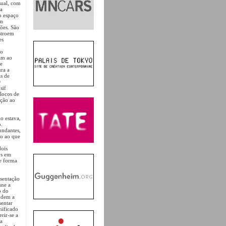
isual, com
na
o espaço
em
ções. São
stroem
es
no
am ao
ue
ra a
as de
O
sif
locos de
ação ao
o estava,
o.
undantes,
ho ao que
dois
os em
de forma
esentação
une a
o do
ondem a
sentar
nificado
rir-se a
da