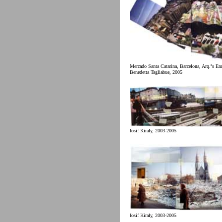
Mercado Santa Catarina, Barcelona, Arq.ºs Enr
Benedetta Tagliabue, 2005
Iosif Kiraly, 2003-2005
Iosif Kiraly, 2003-2005