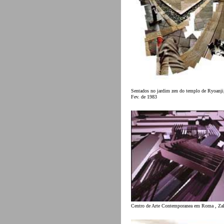
Sentados no jardim zen do templo de Ryoanji
Fev. de 1983
Centro de Arte Contemporanea em Roma , Za