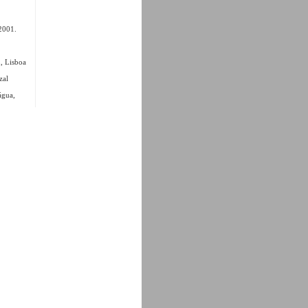
2001.
, Lisboa
zal
água,