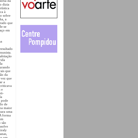
sofia da
 dizia
tística
oca à
do sobre
ha, a
erado que
de-se
paço em
ma
resultado
munista.
habitação
rida
la
curando
ais que
ção da
a vez que
ar a
criticava
 e
ti-
da
a pode
do de
 na maior
 para uma
 A forma
 um
o são
ssolve
iraly
anas,
ndo um