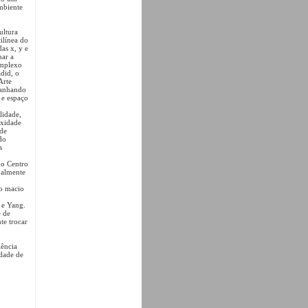
mbiente
ultura
ilínea do
as x, y e
nar a
omplexo
did, o
Arte
ganhando
 e espaço
lidade,
exidade
 de
do
s
do Centro
ualmente
ao macio
n e Yang.
e de
te trocar
iência
idade de