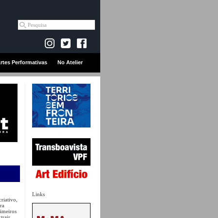
rtes Performativas
No Atelier
Links
riativo,
ara
rimeiros
trair