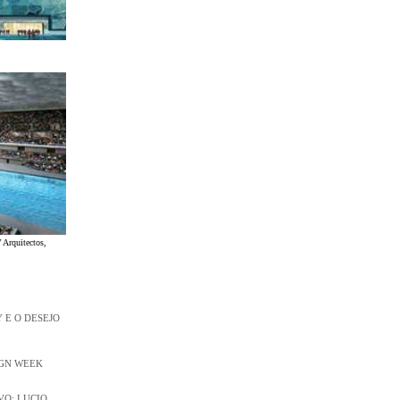
Arquitectos,
 E O DESEJO
IGN WEEK
O: LUCIO