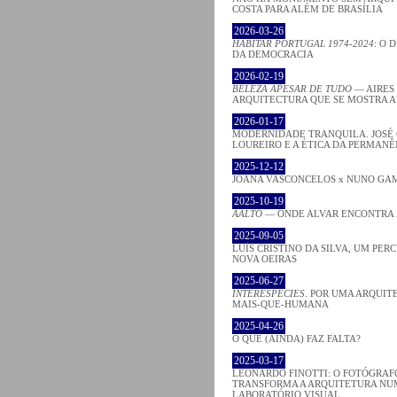
COSTA PARA ALÉM DE BRASÍLIA
2026-03-26
HABITAR PORTUGAL 1974-2024
: O 
DA DEMOCRACIA
2026-02-19
BELEZA APESAR DE TUDO
— AIRES
ARQUITECTURA QUE SE MOSTRA 
2026-01-17
MODERNIDADE TRANQUILA. JOSÉ
LOUREIRO E A ÉTICA DA PERMANÊ
2025-12-12
JOANA VASCONCELOS x NUNO GA
2025-10-19
AALTO
— ONDE ALVAR ENCONTRA
2025-09-05
LUÍS CRISTINO DA SILVA, UM PER
NOVA OEIRAS
2025-06-27
INTERESPECIES
. POR UMA ARQUIT
MAIS-QUE-HUMANA
2025-04-26
O QUE (AINDA) FAZ FALTA?
2025-03-17
LEONARDO FINOTTI: O FOTÓGRAF
TRANSFORMA A ARQUITETURA NU
LABORATÓRIO VISUAL