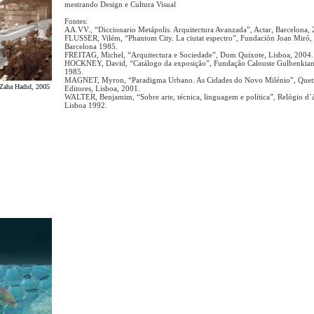
mestrando Design e Cultura Visual
Fontes:
AA.VV., “Diccionario Metápolis. Arquitectura Avanzada”, Actar, Barcelona, 
FLUSSER, Vilém, “Phantom City. La ciutat espectro”, Fundación Joan Miró,
Barcelona 1985.
FREITAG, Michel, “Arquitectura e Sociedade”, Dom Quixote, Lisboa, 2004.
HOCKNEY, David, “Catálogo da exposição”, Fundação Calouste Gulbenkian
1985.
MAGNET, Myron, “Paradigma Urbano. As Cidades do Novo Milénio”, Quet
 Zaha Hadid, 2005
Editores, Lisboa, 2001.
WALTER, Benjamim, “Sobre arte, técnica, linguagem e política”, Relógio d´
Lisboa 1992.