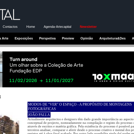
Contactos
Home
Agenda-Artecapital
Newsletter
a Arte
Exposições
Perspetiva
Preview
Opinião
Arquitetura&Des
A
N
MODOS DE “VER” O ESPAÇO - A PROPÓSITO DE MONTAGENS
FOTOGRÁFICAS
JOÃO PALLA
Actualmente arquitectos e designers têm dado grande importância ao aspecto
conceptual de projecto, nomeadamente na compilação e registo do processo c
através de escritos e matéria gráfica. Pela existência do processo é possível p
terceiros analisar, comparar e aferir desde o processo criativo e mental dos p
registos até à obra final acabada. Por outro lado possibilita ainda daí poder ex