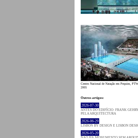
Centro Nacional de Natação em Pequim, PTW 
2005
Outros artigos:
2026-07-30
ANTES DO EDIFÍCIO: FRANK GEHRY
PELA ARQUITECTURA
2026-06-29
LISBON BY DESIGN E LISBON DES
2026-05-20
NÃO HÁ MONUMENTO SEM ARQUIV