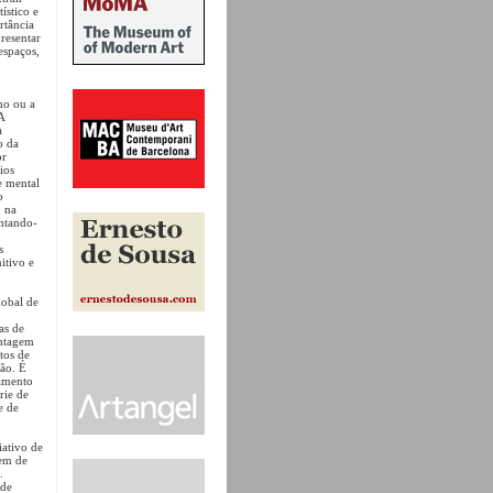
ístico e
rtância
presentar
espaços,
eno ou a
 A
a
o da
or
ios
e mental
o
o na
ontando-
s
itivo e
lobal de
as de
ontagem
tos de
ção. É
eamento
rie de
e de
iativo de
gem de
.
 de