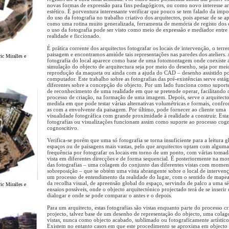
novas formas de expressão para fins pedagógicos, ou como novo interesse art
estético. É porventura interessante verificar que pouco se tem falado da impo
do uso da fotografia no trabalho criativo dos arquitectos, pois apesar de se a
como uma rotina muito generalizada, ferramenta de memória de registo dos 
o uso da fotografia pode ser visto como meio de expressão e mediador entre
realidade e ficcionado.
É prática corrente dos arquitectos fotografar os locais de intervenção, o terr
paisagem e encontramos amiúde tais representações nas paredes dos ateliers.
ic Miralles e
fotografia do local aparece como base de uma fotomontagem onde coexiste 
simulação do objecto de arquitectura seja por meio do desenho, seja por mei
reprodução da maqueta ou ainda com a ajuda do CAD – desenho assistido p
computador. Este trabalho sobre as fotografias das pré-existências serve estág
diferentes sobre a concepção do objecto. Por um lado funciona como suport
de reconhecimento de uma realidade em que se pretende operar, facilitando 
processo de criação, na formação de uma imagem. Depois, serve o arquitect
medida em que pode testar várias alternativas volumétricas e formais, confr
as com a envolvente da paisagem. Por último, pode fornecer ao cliente uma
visualidade fotográfica com grande proximidade à realidade a construir. Esta
fotografias ou visualizações funcionam assim como suporte ao processo cogn
cognoscitivo.
Verifica-se porém que uma só fotografia se torna insuficiente para a leitura g
espaços ou de paisagens mais vastas, pelo que arquitectos optam com alguma
frequência por fotografar os locais em torno de um ponto, com várias tomad
vista em diferentes direcções e de forma sequencial. É posteriormente na m
das fotografias – uma colagem do conjunto das diferentes vistas com momen
sobreposição – que se obtém uma vista abrangente sobre o local de interven
um processo de entendimento da realidade do lugar, com o sentido de map
da recolha visual, de apreensão global do espaço, servindo de palco a uma sé
ic Miralles e
ensaios possíveis, onde o objecto arquitectónico projectado terá de se inserir 
dialogar e onde se pode comparar o antes e o depois.
Para um arquitecto, estas fotografias são vistas enquanto parte do processo cr
projecto, talvez base de um desenho de representação do objecto, uma cola
vistas, nunca como objecto acabado, sublimado ou fotograficamente artístico
Existem no entanto casos em que este procedimento se aproxima em objecto