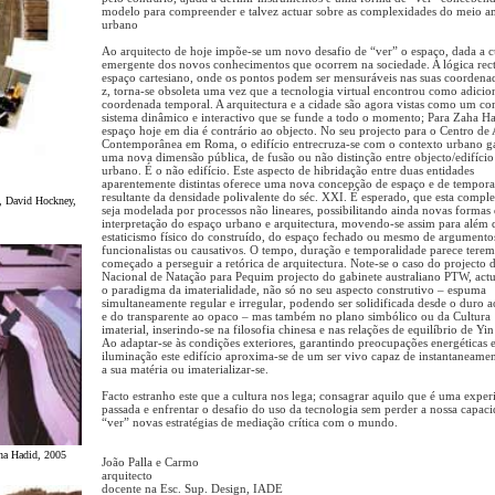
modelo para compreender e talvez actuar sobre as complexidades do meio a
urbano
Ao arquitecto de hoje impõe-se um novo desafio de “ver” o espaço, dada a c
emergente dos novos conhecimentos que ocorrem na sociedade. A lógica rect
espaço cartesiano, onde os pontos podem ser mensuráveis nas suas coordenad
z, torna-se obsoleta uma vez que a tecnologia virtual encontrou como adicio
coordenada temporal. A arquitectura e a cidade são agora vistas como um c
sistema dinâmico e interactivo que se funde a todo o momento; Para Zaha Ha
espaço hoje em dia é contrário ao objecto. No seu projecto para o Centro de 
Contemporânea em Roma, o edifício entrecruza-se com o contexto urbano 
uma nova dimensão pública, de fusão ou não distinção entre objecto/edifício
urbano. É o não edifício. Este aspecto de hibridação entre duas entidades
aparentemente distintas oferece uma nova concepção de espaço e de tempora
resultante da densidade polivalente do séc. XXI. É esperado, que esta compl
, David Hockney,
seja modelada por processos não lineares, possibilitando ainda novas formas
interpretação do espaço urbano e arquitectura, movendo-se assim para além 
estaticismo físico do construído, do espaço fechado ou mesmo de argumento
funcionalistas ou causativos. O tempo, duração e temporalidade parece terem
começado a perseguir a retórica de arquitectura. Note-se o caso do projecto 
Nacional de Natação para Pequim projecto do gabinete australiano PTW, act
o paradigma da imaterialidade, não só no seu aspecto construtivo – espuma
simultaneamente regular e irregular, podendo ser solidificada desde o duro 
e do transparente ao opaco – mas também no plano simbólico ou da Cultura
imaterial, inserindo-se na filosofia chinesa e nas relações de equilíbrio de Yi
Ao adaptar-se às condições exteriores, garantindo preocupações energéticas 
iluminação este edifício aproxima-se de um ser vivo capaz de instantaneamen
a sua matéria ou imaterializar-se.
Facto estranho este que a cultura nos lega; consagrar aquilo que é uma exper
passada e enfrentar o desafio do uso da tecnologia sem perder a nossa capac
“ver” novas estratégias de mediação crítica com o mundo.
ha Hadid, 2005
João Palla e Carmo
arquitecto
docente na Esc. Sup. Design, IADE