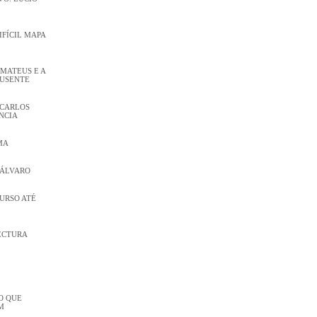
DIFÍCIL MAPA
 MATEUS E A
AUSENTE
 CARLOS
NCIA
MA
 ÁLVARO
CURSO ATÉ
ECTURA
O QUE
M