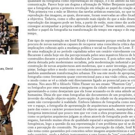
qualidade da fotografia como representação do espaço, e o do âmbito da filo
comunicação. Parece hoje um dogma a afirmação de Walter Benjamin quando
que a fotografia gerou a primeira revolução em relação ao papel da criação ar
"Pela primeira vez a mão se libertou das tarefas artísticas essenciais, no que t
reprodução das imagens, as quais, doravante, foram reservadas ao olho fixa
a objectiva. Todavia, como o olho apreende mais rápido do que a mão desen
reprodução das imagens pode ser feita, a partir de então, num ritmo tão acel
consegue acompanhar a própria cadência das palavras". Nesse sentido, enten
melhor o papel da fotografia na transformação do tempo em espaço e do es
tempo.
Este tipo de representação em Iosif Kiraly é interessante porque resulta de u
procura de novas narrativas capazes de recuperar uma consciência crítica das
implicações culturais após a mudança política e social na Europa de Leste. É 
de uma realização já no período capitalista sobre um cenário visivelmente co
Bucareste é ainda hoje em dia percepcionada pelos seus massivos blocos de 
construídos durante o período de ditadura de Ceaucescu. É pois sobre esta fe
aberta deixada pelo modernismo socialista, pela modernização industrial e pe
construção de novas arquitecturas anti-modernas, que o autor investiga, pro
ara, David
pistas. Indaga sobre o modo como nos relacionamos com as produções cultur
também assimilaram transformações urbanas. Ele usa este modo de apropria
fotografia como ferramenta quase convencional para a sua visão crítica, um
o modo como se vê a cidade está directamente ligado ao potencial para se cri
mesma. Nos anos 80 o filósofo Vilém Flusser no seu ensaio “Phantom City”, 
os fotógrafos por estes manipularem a imagem da cidade retirando as pessoas
apresentando-a como desejariam que ela fosse acusando-os de uma atitude an
humanista. Dizia ele que estas fotografias são documentos de um propósito, 
inversão da relação objecto-sujeito. A percepção da cidade ou da arquitectur
assim não corresponder à realidade. Embora falemos de fotografia como mo
ver o espaço, a fotografia de apresentação de arquitectura actualmente serve
parte das vezes o carácter promocional do objecto apresentado, manipulado
fotogenia intencional que pouco tem que ver com a obra propriamente dita.
como os próprios arquitectos julgam as obras através de fotografia pode ser
engano, havendo muitas obras de qualidade espacial e arquitectónica que nã
fotogénicas, logo a questão da sua representação é um problema que só se di
com a percepção do construído. No processo de percepção da cidade, Iosif K
não toma como garantidos pré-conceitos sobre imagens arquitectónicas e urb
pelo contrário, ajuda a definir instrumentos e uma forma de “ver” concebe