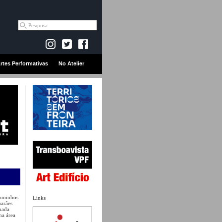
rtes Performativas
No Atelier
 Caminhos
Links
marães
hada
na área