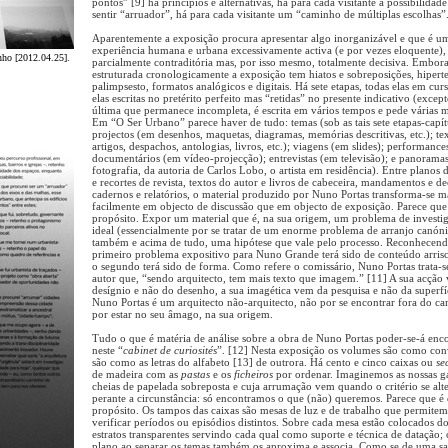
pontos” [9] há princípios e alternativas, há para cada visitante a possibilidade
sentir “arruador”, há para cada visitante um “caminho de múltiplas escolhas”
Aparentemente a exposição procura apresentar algo inorganizável e que é u
experiência humana e urbana excessivamente activa (e por vezes eloquente),
nho [2012.04.25].
parcialmente contraditória mas, por isso mesmo, totalmente decisiva. Embora
estruturada cronologicamente a exposição tem hiatos e sobreposições, hipert
palimpsesto, formatos analógicos e digitais. Há sete etapas, todas elas em curs
elas escritas no pretérito perfeito mas “retidas” no presente indicativo (except
última que permanece incompleta, é escrita em vários tempos e pede várias 
Em “O Ser Urbano” parece haver de tudo: temas (sob as tais sete etapas-capít
projectos (em desenhos, maquetas, diagramas, memórias descritivas, etc.); te
artigos, despachos, antologias, livros, etc.); viagens (em slides); performance
documentários (em vídeo-projecção); entrevistas (em televisão); e panorama
fotografia, da autoria de Carlos Lobo, o artista em residência). Entre planos d
e recortes de revista, textos do autor e livros de cabeceira, mandamentos e de
cadernos e relatórios, o material produzido por Nuno Portas transforma-se m
facilmente em objecto de discussão que em objecto de exposição. Parece que
propósito. Expor um material que é, na sua origem, um problema de investi
ideal (essencialmente por se tratar de um enorme problema de arranjo canóni
também e acima de tudo, uma hipótese que vale pelo processo. Reconhecen
primeiro problema expositivo para Nuno Grande terá sido de conteúdo arris
o segundo terá sido de forma. Como refere o comissário, Nuno Portas trata-
autor que, “sendo arquitecto, tem mais texto que imagem.” [11] A sua acção
desígnio e não do desenho, a sua imagética vem da pesquisa e não da superfí
Nuno Portas é um arquitecto não-arquitecto, não por se encontrar fora do 
por estar no seu âmago, na sua origem.
Tudo o que é matéria de análise sobre a obra de Nuno Portas poder-se-á enc
neste “
cabinet de curiosités
”. [12] Nesta exposição os volumes são como con
são como as letras do alfabeto [13] de outrora. Há cento e cinco caixas ou
se
de madeira com as
pastas
e os
ficheiros
por ordenar. Imaginemos as nossas g
cheias de papelada sobreposta e cuja arrumação vem quando o critério se alt
perante a circunstância: só encontramos o que (não) queremos. Parece que é
propósito. Os tampos das caixas são mesas de luz e de trabalho que permitem 
verificar períodos ou episódios distintos. Sobre cada mesa estão colocados do
estratos transparentes servindo cada qual como suporte e técnica de datação;
plano ao separar os temas também os aproxima e associa. Como se de uma sa