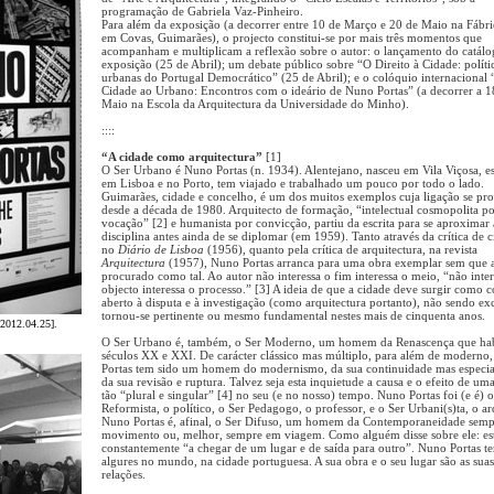
programação de Gabriela Vaz-Pinheiro.
Para além da exposição (a decorrer entre 10 de Março e 20 de Maio na Fábr
em Covas, Guimarães), o projecto constitui-se por mais três momentos que
acompanham e multiplicam a reflexão sobre o autor: o lançamento do catálo
exposição (25 de Abril); um debate público sobre “O Direito à Cidade: políti
urbanas do Portugal Democrático” (25 de Abril); e o colóquio internacional
Cidade ao Urbano: Encontros com o ideário de Nuno Portas” (a decorrer a 1
Maio na Escola da Arquitectura da Universidade do Minho).
::::
“A cidade como arquitectura”
[1]
O Ser Urbano é Nuno Portas (n. 1934). Alentejano, nasceu em Vila Viçosa, e
em Lisboa e no Porto, tem viajado e trabalhado um pouco por todo o lado.
Guimarães, cidade e concelho, é um dos muitos exemplos cuja ligação se pr
desde a década de 1980. Arquitecto de formação, “intelectual cosmopolita p
vocação” [2] e humanista por convicção, partiu da escrita para se aproximar 
disciplina antes ainda de se diplomar (em 1959). Tanto através da crítica de 
no
Diário de Lisboa
(1956), quanto pela crítica de arquitectura, na revista
Arquitectura
(1957), Nuno Portas arranca para uma obra exemplar sem que a
procurado como tal. Ao autor não interessa o fim interessa o meio, “não inter
objecto interessa o processo.” [3] A ideia de que a cidade deve surgir como 
aberto à disputa e à investigação (como arquitectura portanto), não sendo exc
tornou-se pertinente ou mesmo fundamental nestes mais de cinquenta anos.
[2012.04.25].
O Ser Urbano é, também, o Ser Moderno, um homem da Renascença que hab
séculos XX e XXI. De carácter clássico mas múltiplo, para além de moderno
Portas tem sido um homem do modernismo, da sua continuidade mas especi
da sua revisão e ruptura. Talvez seja esta inquietude a causa e o efeito de uma
tão “plural e singular” [4] no seu (e no nosso) tempo. Nuno Portas foi (e é) o
Reformista, o político, o Ser Pedagogo, o professor, e o Ser Urbani(s)ta, o ar
Nuno Portas é, afinal, o Ser Difuso, um homem da Contemporaneidade sem
movimento ou, melhor, sempre em viagem. Como alguém disse sobre ele: es
constantemente “a chegar de um lugar e de saída para outro”. Nuno Portas t
algures no mundo, na cidade portuguesa. A sua obra e o seu lugar são as suas
relações.