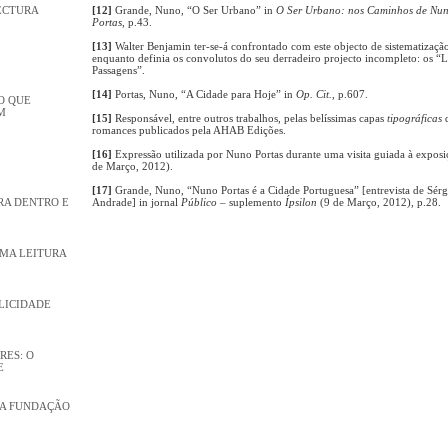
ECTURA
[12]
Grande, Nuno, “O Ser Urbano” in
O Ser Urbano: nos Caminhos de Nu
Portas
, p.43.
[13]
Walter Benjamin ter-se-á confrontado com este objecto de sistematizaçã
enquanto definia os convolutos do seu derradeiro projecto incompleto: os “L
Passagens”.
[14]
Portas, Nuno, “A Cidade para Hoje” in
Op. Cit.
, p.607.
O QUE
M
[15]
Responsável, entre outros trabalhos, pelas belíssimas capas
tipográficas
romances publicados pela AHAB Edições.
[16]
Expressão utilizada por Nuno Portas durante uma visita guiada à exposi
de Março, 2012).
[17]
Grande, Nuno, “Nuno Portas é a Cidade Portuguesa” [entrevista de Sérg
RA DENTRO E
Andrade] in jornal
Público
– suplemento
Ípsilon
(9 de Março, 2012), p.28.
UMA LEITURA
PLICIDADE
RES: O
E
 NA FUNDAÇÃO