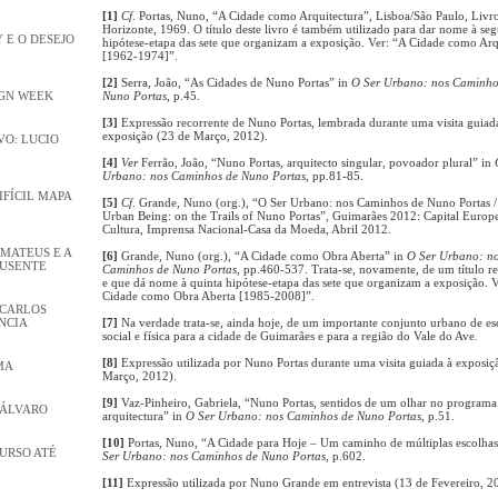
[1]
Cf
. Portas, Nuno, “A Cidade como Arquitectura”, Lisboa/São Paulo, Livr
Horizonte, 1969. O título deste livro é também utilizado para dar nome à se
 E O DESEJO
hipótese-etapa das sete que organizam a exposição. Ver: “A Cidade como Arq
[1962-1974]”.
[2]
Serra, João, “As Cidades de Nuno Portas” in
O Ser Urbano: nos Caminho
IGN WEEK
Nuno Portas
, p.45.
[3]
Expressão recorrente de Nuno Portas, lembrada durante uma visita guiad
exposição (23 de Março, 2012).
O: LUCIO
[4]
Ver
Ferrão, João, “Nuno Portas, arquitecto singular, povoador plural” in
Urbano: nos Caminhos de Nuno Portas
, pp.81-85.
DIFÍCIL MAPA
[5]
Cf
. Grande, Nuno (org.), “O Ser Urbano: nos Caminhos de Nuno Portas 
Urban Being: on the Trails of Nuno Portas”, Guimarães 2012: Capital Europe
Cultura, Imprensa Nacional-Casa da Moeda, Abril 2012.
 MATEUS E A
[6]
Grande, Nuno (org.), “A Cidade como Obra Aberta” in
O Ser Urbano: n
AUSENTE
Caminhos de Nuno Portas
, pp.460-537. Trata-se, novamente, de um título re
e que dá nome à quinta hipótese-etapa das sete que organizam a exposição. 
Cidade como Obra Aberta [1985-2008]”.
 CARLOS
NCIA
[7]
Na verdade trata-se, ainda hoje, de um importante conjunto urbano de es
social e física para a cidade de Guimarães e para a região do Vale do Ave.
[8]
Expressão utilizada por Nuno Portas durante uma visita guiada à exposiç
MA
Março, 2012).
[9]
Vaz-Pinheiro, Gabriela, “Nuno Portas, sentidos de um olhar no programa 
 ÁLVARO
arquitectura” in
O Ser Urbano: nos Caminhos de Nuno Portas
, p.51.
[10]
Portas, Nuno, “A Cidade para Hoje – Um caminho de múltiplas escolha
CURSO ATÉ
Ser Urbano: nos Caminhos de Nuno Portas
, p.602.
[11]
Expressão utilizada por Nuno Grande em entrevista (13 de Fevereiro, 2