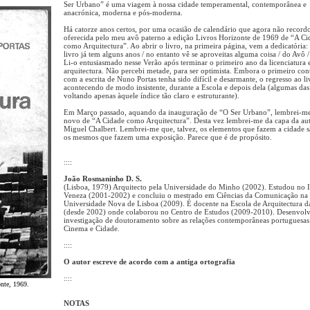
Ser Urbano” é uma viagem à nossa cidade temperamental, contemporânea e
anacrónica, moderna e pós-moderna.
Há catorze anos certos, por uma ocasião de calendário que agora não record
oferecida pelo meu avô paterno a edição Livros Horizonte de 1969 de “A Ci
como Arquitectura”. Ao abrir o livro, na primeira página, vem a dedicatória:
livro já tem alguns anos / no entanto vê se aproveitas alguma coisa / do Avô 
Li-o entusiasmado nesse Verão após terminar o primeiro ano da licenciatura
arquitectura. Não percebi metade, para ser optimista. Embora o primeiro con
com a escrita de Nuno Portas tenha sido difícil e desarmante, o regresso ao li
acontecendo de modo insistente, durante a Escola e depois dela (algumas das
voltando apenas àquele índice tão claro e estruturante).
Em Março passado, aquando da inauguração de “O Ser Urbano”, lembrei-m
novo de “A Cidade como Arquitectura”. Desta vez lembrei-me da capa da aut
Miguel Chalbert. Lembrei-me que, talvez, os elementos que fazem a cidade s
os mesmos que fazem uma exposição. Parece que é de propósito.
::::
João Rosmaninho D. S.
(Lisboa, 1979) Arquitecto pela Universidade do Minho (2002). Estudou no
Veneza (2001-2002) e concluiu o mestrado em Ciências da Comunicação na
Universidade Nova de Lisboa (2009). É docente na Escola de Arquitectura 
(desde 2002) onde colaborou no Centro de Estudos (2009-2010). Desenvol
investigação de doutoramento sobre as relações contemporâneas portuguesas
Cinema e Cidade.
::::
O autor escreve de acordo com a antiga ortografia
::::
nte, 1969.
NOTAS