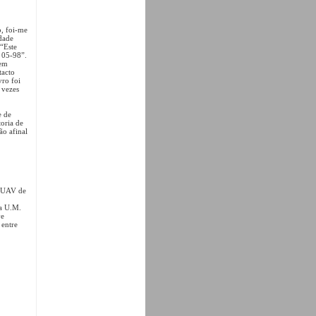
o, foi-me
dade
 “Este
/ 05-98”.
 em
tacto
vro foi
 vezes
e de
oria de
ão afinal
 IUAV de
da U.M.
ve
 entre