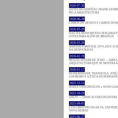
2026-07-30
ANTES DO EDIFÍCIO: FRANK GEHRY
PELA ARQUITECTURA
2026-06-29
LISBON BY DESIGN E LISBON DES
2026-05-20
NÃO HÁ MONUMENTO SEM ARQUIV
COSTA PARA ALÉM DE BRASÍLIA
2026-03-26
HABITAR PORTUGAL 1974-2024
: O 
DA DEMOCRACIA
2026-02-19
BELEZA APESAR DE TUDO
— AIRES
ARQUITECTURA QUE SE MOSTRA 
2026-01-17
MODERNIDADE TRANQUILA. JOSÉ
LOUREIRO E A ÉTICA DA PERMANÊ
2025-12-12
JOANA VASCONCELOS x NUNO GA
2025-10-19
AALTO
— ONDE ALVAR ENCONTRA
2025-09-05
LUÍS CRISTINO DA SILVA, UM PER
NOVA OEIRAS
2025-06-27