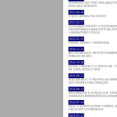
INTERESPECIES
. POR UMA ARQUIT
MAIS-QUE-HUMANA
2025-04-26
O QUE (AINDA) FAZ FALTA?
2025-03-17
LEONARDO FINOTTI: O FOTÓGRAF
TRANSFORMA A ARQUITETURA NU
LABORATÓRIO VISUAL
2025-01-15
SANAA, SEJIMA + NISHIZAWA
2024-12-12
REVISITAR RAÚL HESTNES FERREI
FORA DO MUSEU
2024-10-30
ENTRE O BANAL E O SINGULAR : 
DE LOOS, ROSSI E SIZA
2024-09-23
ATELIER RUA: O TRIUNFO DA SIM
QUE INSPIRA UMA GERAÇÃO
2024-08-22
ANA ARAGÃO E GONÇALO M. TAVA
EXERCÍCIO REPARADOR DA CIDAD
2024-07-14
SIZA: O SUJEITO ENTRE VERBOS,
CALOUSTE GULBENKIAN
2024-05-22