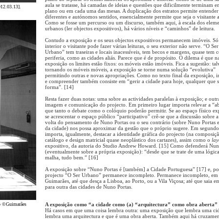
aula se tratasse, há camadas de ideias e questões que dificilmente terminam 
012.03.13].
plano ou em cada uma das mesas. A duplicação dos estratos permite entender
diferentes e autónomos sentidos, essencialmente permite que seja o visitante a
Como se fosse um percurso ou um discurso, também aqui, à escala dos elem
urbanos (ler objectos expositivos), há vários níveis e “caminhos” de leitura.
Contudo a exposição e os seus objectos expositivos permanecem imóveis. Só
interior o visitante pode fazer várias leituras, o seu exterior não serve. “O Ser
Urbano” tem traseiras e locais inacessíveis, tem becos e margens, quase tem c
periferia, como as cidades aliás. Parece que é de propósito. O dilema é que n
exposição os limites estão fixos: os móveis estão imóveis. Fica a sugestão: tal
tornando os móveis móveis, a exposição se torne numa solução “evolutiva”
permitindo outras e novas apropriações. Como no texto final da exposição, i
e compreender também consiste em “gerir a cidade para hoje, qualquer que s
forma”. [14]
Resta fazer duas notas: uma sobre as actividades paralelas à exposição; e outr
imagem e comunicação do projecto. Em primeiro lugar importa relevar a “ab
que tanto o debate como o colóquio poderão permitir. Se ao espaço físico ex
se acrescentar o espaço público “participativo” crê-se que a discussão sobre a
volta do pensamento de Nuno Portas ou o seu contrário (sobre Nuno Portas 
da cidade) nos possa aproximar da gestão que o próprio sugere. Em segundo
importa, igualmente, destacar a identidade gráfica do projecto (na composiç
catálogo e design matricial quase neoplástico dos cartazes), assim como o
lay
expositivo, da autoria do Studio Andrew Howard. [15] Como defenderá Nun
(eventualmente sobre a própria exposição): “desde que se trate de uma lógic
malha, tudo bem.” [16]
A exposição sobre “Nuno Portas é [também] a Cidade Portuguesa” [17] e, por
projecto “O Ser Urbano” permanece incompleto. Permanece incompleto, em
Guimarães, até que desça a Lisboa, ao Porto, ou a Vila Viçosa; até que saia 
para outra das cidades de Nuno Portas.
do ©Guimarães
A exposição como “a cidade como (a) “arquitectura” como obra aberta”
Há casos em que uma coisa lembra outra: uma exposição que lembra uma ci
lembra uma arquitectura e que é uma obra aberta. Também aqui há cruzamen