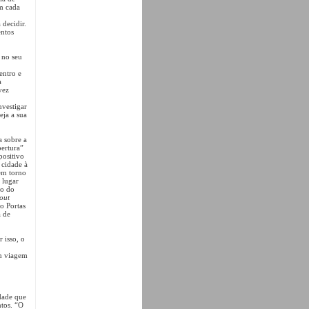
em cada
 decidir.
entos
 no seu
entro e
a
vez
nvestigar
eja a sua
a sobre a
ertura”
positivo
 cidade à
em torno
 lugar
ão do
out
o Portas
a de
 isso, o
em viagem
dade que
tos. “O