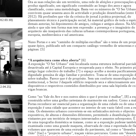
Ora as suas relações são um território, uma rede de afeições e preocupações 
produz significado; um significado constituído ao longo dos anos e agora
classificado, como uma metodologia. Basta ver os números de “O Ser Urban
convivem quase sessenta anos de actividade e produção desenfreadas (entre 
2012). Há profissões que vão da crónica de jornal à prática projectual, do
012.03.10].
planeamento técnico à participação social; há material gráfico de toda a espéc
demais autorias; há depoimentos de amigos, colegas e antigos alunos. Na AS
ainda o que não tem forma mas tem expressão: a presença e o imaginário do
arquitecto são inseparáveis das culturas urbanas contemporâneas portuguesa,
europeia, mediterrânica e sul americana.
Nuno Portas e o seu “caminho de múltiplas escolhas” são o tema de um proje
quase épico, publicado sob um compacto catálogo vermelho de seiscentas e 
páginas. [5]
“A arquitectura como obra aberta”
[6]
A exposição “O Ser Urbano” está localizada numa estrutura industrial parcia
desactivada até à Capital Europeia e recuperada para o efeito. No primeiro pi
antigo lugar colectivo de trabalho [7] o espaço acolhe a mostra pacificament
dignidade genuína de algo familiar e produtivo. Trata-se de uma exposição d
sobre trabalho. Parece que é de propósito. Sem um conforto museológico d
institucional, o Sector J daquele edifício responde seca e silenciosamente aos
dispositivos e respectivos conteúdos distribuídos por uma sala hipóstila de co
2.04.25].
vigas brancas.
Como “no Vale do Ave e nos outros sítios o que é preciso é malhar”, [8] a ex
construída sobre uma grelha cartesiana de marmorite em xadrez. Como a ma
Portas reconhece ser essencial para a organização de uma cidade ou de uma r
exposição é uma cidade que acontece no interior de um vazio fabril com a es
vista. Os elementos urbanos convertem-se em sofisticados móveis e objectos
expositivos, de alturas e dimensões diferentes, permitindo a deambulação do
visitantes por um território de tempos intersectados e assuntos sobrepostos. 
de uma topografia doméstica se tratasse, como se a exposição pudesse també
examinada como uma grande maqueta, observada de cima e espreitada de fl
volumes que aparecem de uma extrusão do pavimento, tal como o “desenho
chão” [faz] o “projecto urbano”, traçam vários percursos. Como um “desenh