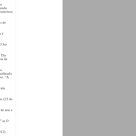
os
gunda
uitectura
s de
a à
O Ser
/ The
ia da
os
utilizado
Ver: “A
cala
ão (23 de
de arte e
s” in
O
012).