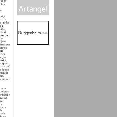
 de se
. [10]
ma
 seja
exto e
o, todas
o a
mãos).
ulos);
xtos (em
s e
s (em
irectores
cretos,
ais
 é de
gação
co) é,
do que o
ca-se que
se de um
 vem do
cie.
campo mas
ontrar
volutos,
cretárias
avetas
era
 de
ler e
is
 cada
la de