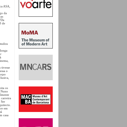
ica ASA,
go da
cas
 “Da
8 de
studou
olonga
or
à
cinema,
 tivesse
essa o
corpo
lusiva,
ita os
, Nuno
almente
 carreira
 Ser
quitecto.
pre em
tá
em casa