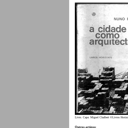
Livro. Capa: Miguel Chalbert ©Livros Horizo
Outros artigos: