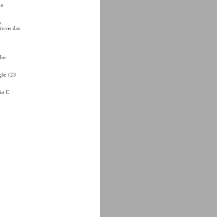
no
o
ivros das
dos
ção (23
io C.