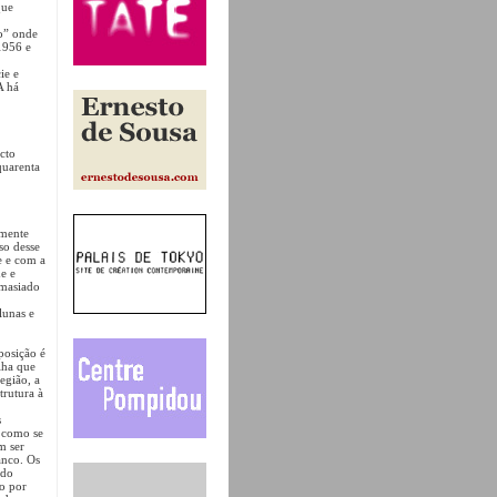
que
o” onde
1956 e
ie e
A há
cto
quarenta
lmente
so desse
e e com a
e e
emasiado
lunas e
posição é
lha que
egião, a
trutura à
s
É como se
m ser
anco. Os
 do
o por