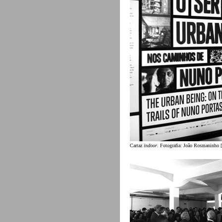
Cartaz
indoor
. Fotografia: João Rosmaninho 