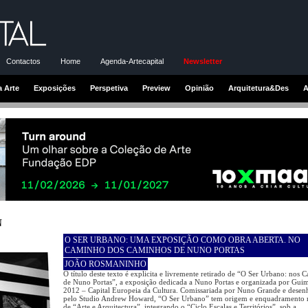
Contactos
Home
Agenda-Artecapital
Newsletter
a Arte
Exposições
Perspetiva
Preview
Opinião
Arquitetura&Des
A
N
O SER URBANO: UMA EXPOSIÇÃO COMO OBRA ABERTA. NO
CAMINHO DOS CAMINHOS DE NUNO PORTAS
JOÃO ROSMANINHO
O título deste texto é explicita e livremente retirado de “O Ser Urbano: nos
de Nuno Portas”, a exposição dedicada a Nuno Portas e organizada por Gui
2012 – Capital Europeia da Cultura. Comissariada por Nuno Grande e desen
pelo Studio Andrew Howard, “O Ser Urbano” tem origem e enquadramento 
de “Arte e Arquitectura”, integrando o “Ciclo Escalas e Territórios”, sob a