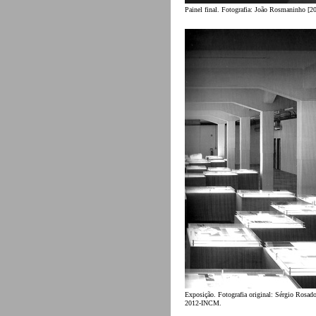
Painel final. Fotografia: João Rosmaninho [2
Exposição. Fotografia original: Sérgio Rosa
2012-INCM.