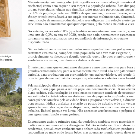
Mas este serviço não será global (não significará a comercialização massiva 
artefactos) como nem sequer o seu
target
é a população urbana. Esta dita po
urbana (que alguns julgam que significa
todos
mas cuja percentagem apenas 
os 50% da população total em 2008 e da qual um terço vive em favelas, mus
shanty towns
) intensificará a sua opção por marcas multinacionais, alimentad
comunicação de massas produzida pelos seus oligarcas. Em relação a este tip
servilismo não alimentamos qualquer esperança, pelo menos até onde a vista 
No entanto, os restantes 50% (que também se encontra em crescimento, apesa
uma taxa de 0,2% ao ano até 2030, sendo este dado normalmente escamotea
tornaram-se mais cultivados, pela redundância de informação entretanto
disponibilizada.
Não os interurbanos institucionalizados mas os que habitam nos polígonos q
sustentam essa malha, compõem uma população cada vez mais exigente e,
 baloiço
principalmente, conhecedora daquilo que não quer; não quer o
mainstream
,
s Ferreira.
verdadeiro exclusivo, o exclusivo à distância da mão.
É neste panorama que encontramos designers a movimentarem-se para fora 
grandes centros urbanos, para o remanescente meio rural não obrigatoriamen
agrícola, para produzirem em proximidade, em exclusividade e, sobretudo, l
dos códigos de mercado ainda navegados pelas estrelas cadentes nesse hemisf
Pela participação direta e manual com as comunidades onde são desenvolvido
projetos, o seu papel passa a ser um papel eminentemente social. A sua efeti
plano prático, pela resolução de problemas concretos e tangíveis de pessoas r
seu estímulo à criatividade e aos dotes ocultos da população
profunda
, a sua
consequência sanitária pela atividade física e psíquica desenvolvida, a dimen
ocupacional, lúdica e artística, a criação de postos de trabalho e de um verda
aproveitamento das capacidades disponíveis, conferem uma dimensão radical
trabalho. Radical porque vai à raiz. Não apenas os artefactos mas o próprio d
tem agora uma função e uma
prática
.
Encontramos assim o primeiro sinal da verdadeira simbiose entre materiais e 
tradicionais com uma cultura divergente. Tal não se tinha verificado dessa f
academias, pois ali esses conhecimentos tinham sido
traduzidos
em produtos 
respondiam ao meio onde foram beber mas apenas ao mundo que se deles se