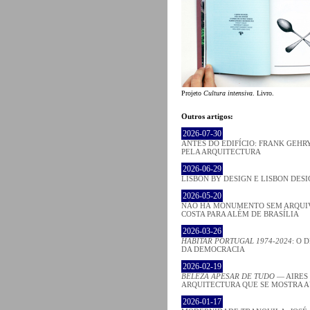
Projeto
Cultura intensiva
. Livro.
Outros artigos:
2026-07-30
ANTES DO EDIFÍCIO: FRANK GEHRY
PELA ARQUITECTURA
2026-06-29
LISBON BY DESIGN E LISBON DES
2026-05-20
NÃO HÁ MONUMENTO SEM ARQUIV
COSTA PARA ALÉM DE BRASÍLIA
2026-03-26
HABITAR PORTUGAL 1974-2024
: O 
DA DEMOCRACIA
2026-02-19
BELEZA APESAR DE TUDO
— AIRES
ARQUITECTURA QUE SE MOSTRA 
2026-01-17