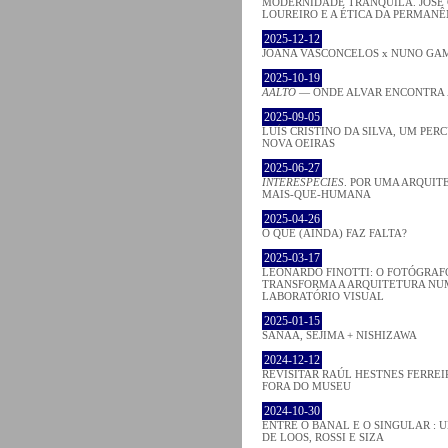
MODERNIDADE TRANQUILA. JOSÉ
LOUREIRO E A ÉTICA DA PERMANÊ
2025-12-12
JOANA VASCONCELOS x NUNO GA
2025-10-19
AALTO
— ONDE ALVAR ENCONTRA
2025-09-05
LUÍS CRISTINO DA SILVA, UM PER
NOVA OEIRAS
2025-06-27
INTERESPECIES
. POR UMA ARQUIT
MAIS-QUE-HUMANA
2025-04-26
O QUE (AINDA) FAZ FALTA?
2025-03-17
LEONARDO FINOTTI: O FOTÓGRAF
TRANSFORMA A ARQUITETURA NU
LABORATÓRIO VISUAL
2025-01-15
SANAA, SEJIMA + NISHIZAWA
2024-12-12
REVISITAR RAÚL HESTNES FERREI
FORA DO MUSEU
2024-10-30
ENTRE O BANAL E O SINGULAR : 
DE LOOS, ROSSI E SIZA