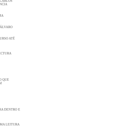
 CARLOS
NCIA
MA
 ÁLVARO
CURSO ATÉ
ECTURA
O QUE
M
RA DENTRO E
UMA LEITURA