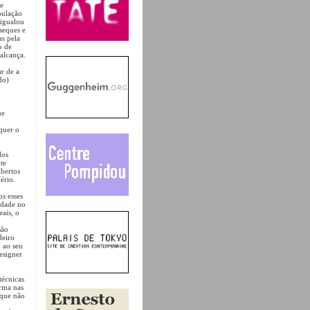
de
pulação
igualou
seques e
as pela
o de
alcança.
r de a
do)
ue
 quer o
dos
te
ibertos
ério.
s esses
vidade no
eais, o
são
deiro
 ao seu
esigner
técnicas
orma nas
que não