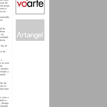
izou de
esta peça,
rtes a
dos no
o
onstruído
ura
al de
desse
l no
munidade
ância
 faz só
ca de
 o
e-to-one
ais
os modos
erindo a
sanal
plo de
nas os
iais mas
ão com o
ados e
, design
iormente