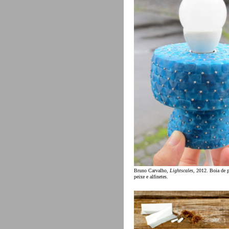
Bruno Carvalho,
Lightscales
, 2012. Boia de 
peixe e alfinetes.