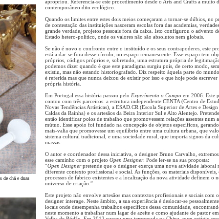
apropriou. Referencia-se este procedimento desde o Arts and Crafts a muito 
contemporâneo dito ecológico.
Quando os limites entre estes dois meios começaram a tornar-se dúbios, no p
de contestação das instituições nasceram escolas fora das academias, verdade
grande verdade, projetos pessoais fora da caixa. Isto configurou o advento 
Estado hetero-político, onde os valores não são absolutos nem globais.
Se não é novo o confronto entre o instituído e os seus contrapoderes, este pr
está a dar-se fora desse círculo, no espaço remanescente. Esse espaço tem obj
próprios, códigos próprios e, sobretudo, uma estrutura própria de legitimaçã
podemos dizer quando é que este paradigma surgiu pois, de certo modo, se
existiu, mas não estando historiografado. Diz respeito àquela parte do mund
é referida mas que nunca deixou de existir por isso e que hoje pode escrever 
própria história.
Em Portugal essa história passou pelo
Experimenta o Campo
em 2006. Este p
contou com três parceiros: a estrutura independente CENTA (Centro de Estu
Novas Tendências Artísticas), a ESAD.CR (Escola Superior de Artes e Design
Caldas da Rainha) e os artesãos da Beira Interior Sul e Alto Alentejo. Pretend
então identificar polos de trabalho que promovessem relações assentes num 
mútuo. Esse apoio foi fundado na concepção de objetos específicos, gerand
mais-valia que promovesse um equilíbrio entre uma cultura urbana, que valo
sistema cultural tradicional, e uma sociedade rural, que importa signos da cul
massas.
O autor e coordenador dessa iniciativa, o designer Bruno Carvalho, extremo
esse caminho com o projeto
Open Designer
. Pode ler-se na sua proposta:
“
Open Designer
pretende que o designer exerça uma nova atividade laboral
diferente contexto profissional e social. As funções, os materiais disponíveis,
processos de fabrico existentes e a localização da nova atividade definem o 
s de chá e duas
universo de criação.”
Este projeto não envolve artesãos mas contextos profissionais e sociais com o
designer interage. Neste âmbito, a sua experiência é deslocar-se pessoalmente
locais onde desempenha trabalhos específicos dessa comunidade, encontrand
neste momento a trabalhar num lagar de azeite e como ajudante de pastor em
Velha de Ródão. Em 2012 passou uma temporada na China, num estágio pr