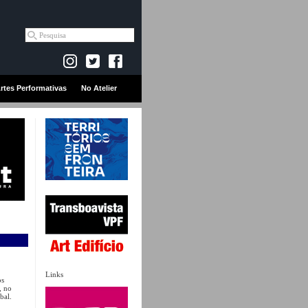
rtes Performativas
No Atelier
Links
os
, no
bal.