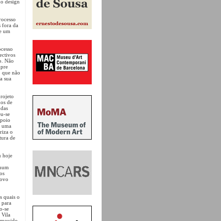
do design
rocesso
s fora da
de um
ocesso
ectivos
o. Não
mpre
o que não
a sua
rojeto
dos de
 das
eu-se
apoio
o uma
riza o
tura de
u hoje
 num
 os
novo
s quais o
 para
o-se
 Vila
omovido