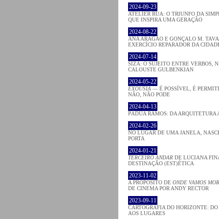
2024-09-23
ATELIER RUA: O TRIUNFO DA SIM
QUE INSPIRA UMA GERAÇÃO
2024-08-22
ANA ARAGÃO E GONÇALO M. TAVA
EXERCÍCIO REPARADOR DA CIDAD
2024-07-14
SIZA: O SUJEITO ENTRE VERBOS,
CALOUSTE GULBENKIAN
2024-05-22
EXOUSIA
— É POSSÍVEL, É PERMIT
NÃO, NÃO PODE
2024-04-13
PÁDUA RAMOS: DA ARQUITETURA 
2024-02-26
NO LUGAR DE UMA JANELA, NAS
PORTA
2024-01-21
TERCEIRO ANDAR
DE LUCIANA FIN
DESTINAÇÃO (EST)ÉTICA
2023-11-02
A PROPÓSITO DE
ONDE VAMOS MO
DE CINEMA POR ANDY RECTOR
2023-09-11
CARTOGRAFIA DO HORIZONTE: DO
AOS LUGARES