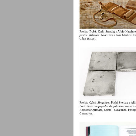
Projeto
TASA
. Kathi Stertzig e Albio Nascim
pastor
. Artesãos: Ana Silva e José Martins. F
Célio (
Stills
).
Projeto
Oficis Singulars
. Kathi Stertzig e Al
Ladrilhos com pegadas de gato em cerâmica 
Rajoleria Quintana, Quart – Catalunha. Fotogr
Casanovas.