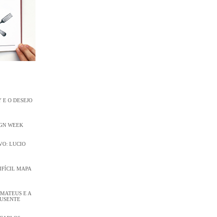
 E O DESEJO
IGN WEEK
O: LUCIO
DIFÍCIL MAPA
 MATEUS E A
AUSENTE