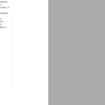
oratório
 e
evelar os
tesanal.
ua
com
à
tica a