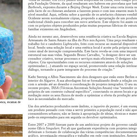
pela Fundação Oriente, da qual resultaram uns halteres em porcelana que bat
Barbowls
, expostos durante a
Beijing Design Week
. Existe uma certa ironia n
pelo facto de os chineses andarem a fazerem pesos e com isso estarem mais fo
nível mundial. Aqui, refletiu sobre a questão de os artefactos chineses vendi
Ocidente serem normalmente cópias, propondo a apropriação de um produt
tradicional chinês para conceber um novo artefacto. Este objecto foi assim c
com os próprios objetos produzidos pelas muitas pequenas fábricas de estrut
familiar existentes em Jingdezhen.
Ainda no mesmo ano, desenvolveu uma residência criativa na Escola Region
Artesanato de Santo Amaro na ilha do Pico nos Açores. Uma peça resultante 
trabalho foi o candeeiro
Lightscales
, feito com recurso ao material disponíve
local. Sendo uma solução local e uma estética local é aceite pela própria co
como sinal de inovação compreendida. Este facto revela-se com uma import
estrutural nas suas vidas. Segundo Bruno Carvalho, “o designer deve ser um
consultor criativo, tornar processos e serviços mais eficientes. O designer não
objetos. Cria oportunidades com os recursos existentes através de soluções
optimizadas (...) atuando no espaço social, promovendo uma relação intrínse
diálogo, tornando-a parte integrante do processo de criação.”
Kathi Stertzig e Albio Nascimento são dois designers que estão entre Berlim e
interior do Algarve. A sua abordagem foi-se formalizando desde a relação
on
com o artesão até ao desenho e coordenação de projetos integrados. O seu m
recente projeto,
TASA
(Técnicas Ancestrais Soluções Atuais) visa “entender 
próprios de um contexto cultural específico”, conectando os atores locais e g
mediação entre os seus fluxos de modo a optimizar a oferta da produção arte
face às necessidades do mercado.
pesca, escamas de
Um dos artefactos produzidos neste âmbito, o
isqueiro de pastor
, é um exem
um produto pensado com vista a servir primeiro a população rural e não ape
consumidores urbanos; não se limita à apropriação de ideias, técnicas e mater
pede-os emprestados para em seguida os devolver optimizados.
Entre 2007 e 2009 fizeram parte de um ambicioso projeto do governo catal
nome
Oficis Singulars
. Foi ali que ganharam experiência com projetos integr
definiram o formato de colaboração das várias competências: documentarista
gráfico, investigação etnográfica e trabalho em rede com instituições. Anter