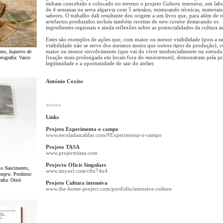
tinham concebido e colocado no terreno o projeto
Cultura intensiva
, um lab
de 4 semanas na serra algarvia com 5 artesãos, misturando técnicas, materiais
saberes. O trabalho dali resultante deu origem a um livro que, para além de r
artefactos produzidos incluía também receitas de
new cuisine
destacando os
ingredientes regionais e ainda reflexões sobre as potencialidades da cultura ar
Estes são exemplos de ações que, com maior ou menor visibilidade (pois a s
visibilidade não se serve dos mesmos meios que outros tipos de produção), 
maior ou menor envolvimento (que vai do viver tendencialmente
na estrada
ento,
Isqueiro de
fixação mais prolongada em locais fora do
mainstream
), demonstram pela prá
otografia: Vasco
legitimidade e a oportunidade de sair do atelier.
António Coxito
>>>>>
Links
Projeto Experimenta o campo
www.escoladascaldas.com/#Experimenta-o-campo
Projeto TASA
www.projectotasa.com
Projecto Oficis Singulars
bio Nascimento,
www.tinyurl.com/c6n74n4
negra
. Produtor:
afia: Oriol
Projeto Cultura intensiva
www.the-home-project.com/portfolio/intensive-culture