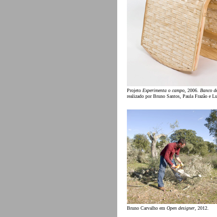
Projeto
Experimenta o campo
, 2006.
Banco de
realizado por Bruno Santos, Paula Frazão e Luí
Bruno Carvalho em
Open designer
, 2012.