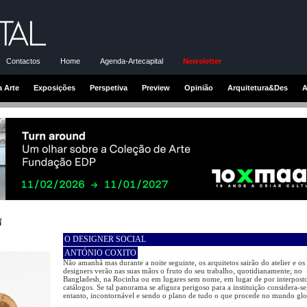
Contactos
Home
Agenda-Artecapital
Newsletter
a Arte
Exposições
Perspetiva
Preview
Opinião
Arquitetura&Des
A
N
O DESIGNER SOCIAL
ANTÓNIO COXITO
Não amanhã mas durante a noite seguinte, os arquitetos sairão do atelier e os
designers verão nas suas mãos o fruto do seu trabalho, quotidianamente; no
Bangladesh, na Rocinha ou em lugares sem nome, em lugar de por interpost
catálogos. Se tal panorama se afigura perigoso para a instituição considera-se
entanto, incontornável e sendo o plano de tudo o que procede no mundo glo