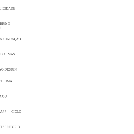
PLICIDADE
RES: O
E
 NA FUNDAÇÃO
IDO...MAS
AO DESIGN
CEU UMA
A OU
RAR?
— CICLO
 TERRITÓRIO