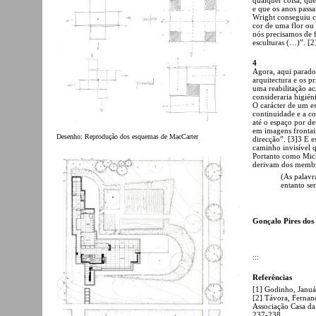
e que os anos pass
Wright conseguiu c
cor de uma flor ou
nós precisamos de f
esculturas (…)”. [2
4
Agora, aqui parado
arquitectura e os 
uma reabilitação a
consideraria higié
O carácter de um e
continuidade e a c
até o espaço por d
em imagens frontais
Desenho: Reprodução dos esquemas de MacCarter
direcção”. [3]3 E 
caminho invisível q
Portanto como Mich
derivam dos memb
(As palavr
entanto s
Gonçalo Pires dos
:::
Referências
[1] Godinho, Január
[2] Távora, Fernand
Associação Casa da 
237-238.