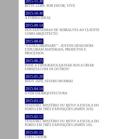
2015-11-30
BITTE LEBN. POR FAVOR, VIVE.
2015-10-30
A FORMA IDEAL
2015-09-14
DOS FANTASMAS DE SERRALVES AO CLIENTE
COMO ARQUITECTO
2015-08-01
“EXTRA ORDINARY” - JOVENS DESIGNERS
EXPLORAM MATERIAIS, PRODUTOS E
PROCESSOS
2015-06-25
PODE A TIPOGRAFIA AJUDAR-NOS A CRIAR
EMPATIA COM OS OUTROS?
2015-05-20
BIJOY JAIN, STUDIO MUMBAI
2015-04-14
O FIM DA ARQUITECTURA
2015-03-12
TESOURO, MISTÉRIO OU MITO? A ESCOLA DO
PORTO EM TRÊS EXPOSIÇÕES (PARTE II/II)
2015-02-11
TESOURO, MISTÉRIO OU MITO? A ESCOLA DO
PORTO EM TRÊS EXPOSIÇÕES (PARTE I/II)
2015-01-11
ESPECTADOR