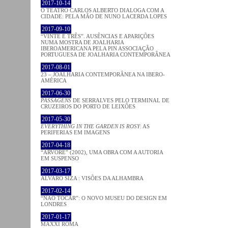
2017-10-14
O TEATRO CARLOS ALBERTO DIALOGA COM A
CIDADE: PELA MÃO DE NUNO LACERDA LOPES
2017-09-10
“VINTE E TRÊS”. AUSÊNCIAS E APARIÇÕES
NUMA MOSTRA DE JOALHARIA
IBEROAMERICANA PELA PIN ASSOCIAÇÃO
PORTUGUESA DE JOALHARIA CONTEMPORÂNEA
2017-08-01
23 – JOALHARIA CONTEMPORÂNEA NA IBERO-
AMÉRICA
2017-06-30
PASSAGENS
DE SERRALVES PELO TERMINAL DE
CRUZEIROS DO PORTO DE LEIXÕES
2017-05-30
EVERYTHING IN THE GARDEN IS ROSY
: AS
PERIFERIAS EM IMAGENS
2017-04-18
“ÁRVORE” (2002), UMA OBRA COM A AUTORIA
EM SUSPENSO
2017-03-17
ÁLVARO SIZA : VISÕES DA ALHAMBRA
2017-02-14
“NÃO TOCAR”: O NOVO MUSEU DO DESIGN EM
LONDRES
2017-01-17
MAXXI ROMA