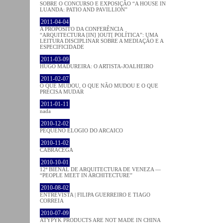
SOBRE O CONCURSO E EXPOSIÇÃO “A HOUSE IN
LUANDA: PATIO AND PAVILLION”
2011-04-04
A PROPÓSITO DA CONFERÊNCIA
“ARQUITECTURA [IN] ]OUT[ POLÍTICA”: UMA
LEITURA DISCIPLINAR SOBRE A MEDIAÇÃO E A
ESPECIFICIDADE
2011-03-09
HUGO MADUREIRA: O ARTISTA-JOALHEIRO
2011-02-07
O QUE MUDOU, O QUE NÃO MUDOU E O QUE
PRECISA MUDAR
2011-01-11
nada
2010-12-02
PEQUENO ELOGIO DO ARCAICO
2010-11-02
CABRACEGA
2010-10-01
12ª BIENAL DE ARQUITECTURA DE VENEZA —
“PEOPLE MEET IN ARCHITECTURE”
2010-08-02
ENTREVISTA | FILIPA GUERREIRO E TIAGO
CORREIA
2010-07-09
ATYPYK PRODUCTS ARE NOT MADE IN CHINA