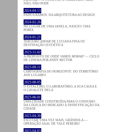
NÃO, NÃO PODE
2024-04-13
PÁDUA RAMOS: DA ARQUITETURA AO DESIGN
2024-02-26
NO LUGAR DE UMA JANELA, NASCEU UMA
PORTA
2024-01-21
TERCEIRO ANDAR
DE LUCIANA FINA OU
DESTINAÇÃO (EST)ÉTICA
2023-11-02
A PROPÓSITO DE
ONDE VAMOS MORAR?
— CICLO
DE CINEMA POR ANDY RECTOR
2023-09-11
CARTOGRAFIA DO HORIZONTE: DO TERRITÓRIO
AOS LUGARES
2023-08-05
O ESTALEIRO, O LABORATÓRIO, A SUA CAIXA E
O CAVALETE DELA
2023-06-01
UMA CIDADE CONSTRUÍDA PARA O CONSUMO:
DA LÓGICA DO MERCADO À DISNEYFICAÇÃO DA
CIDADE
2023-04-30
ESCUTAR, UMA VEZ MAIS, GRÂNDOLA —
OPERAÇÃO SAAL DE VALE PEREIRO
2023-04-03