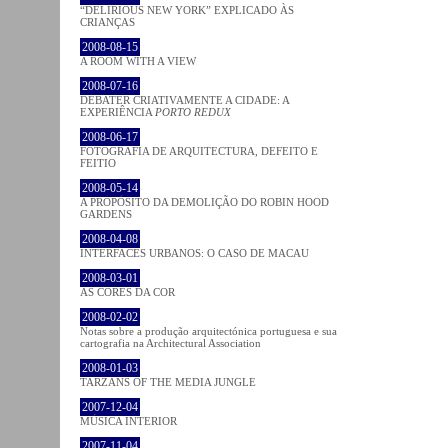
“DELIRIOUS NEW YORK” EXPLICADO ÀS
CRIANÇAS
2008-08-15
A ROOM WITH A VIEW
2008-07-16
DEBATER CRIATIVAMENTE A CIDADE: A
EXPERIÊNCIA
PORTO REDUX
2008-06-17
FOTOGRAFIA DE ARQUITECTURA, DEFEITO E
FEITIO
2008-05-14
A PROPÓSITO DA DEMOLIÇÃO DO ROBIN HOOD
GARDENS
2008-04-08
INTERFACES URBANOS: O CASO DE MACAU
2008-03-01
AS CORES DA COR
2008-02-02
Notas sobre a produção arquitectónica portuguesa e sua
cartografia na Architectural Association
2008-01-03
TARZANS OF THE MEDIA JUNGLE
2007-12-04
MÚSICA INTERIOR
2007-11-04