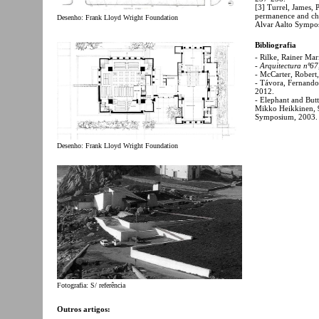
[3] Turrel, James, 
permanence and cha
Desenho: Frank Lloyd Wright Foundation
Alvar Aalto Sympo
Bibliografia
- Rilke, Rainer Mar
-
Arquitectura nº67
- McCarter, Robert
- Távora, Fernand
2012.
- Elephant and Butt
Mikko Heikkinen, 9
Symposium, 2003.
Desenho: Frank Lloyd Wright Foundation
Fotografia: S/ referência
Outros artigos: