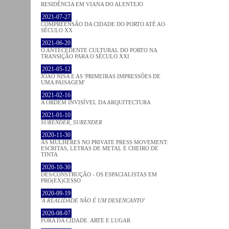
RESIDÊNCIA EM VIANA DO ALENTEJO
2021-07-27
COMPREENSÃO DA CIDADE DO PORTO ATÉ AO
SÉCULO XX
2021-06-20
O ANTECEDENTE CULTURAL DO PORTO NA
TRANSIÇÃO PARA O SÉCULO XXI
2021-05-12
JOÃO NISA E AS 'PRIMEIRAS IMPRESSÕES DE
UMA PAISAGEM'
2021-02-16
A ORDEM INVISÍVEL DA ARQUITECTURA
2021-01-10
SURENDER, SURENDER
2020-11-30
AS MULHERES NO PRIVATE PRESS MOVEMENT:
ESCRITAS, LETRAS DE METAL E CHEIRO DE
TINTA
2020-10-30
DES/CONSTRUÇÃO - OS ESPACIALISTAS EM
PRO(EX)CESSO
2020-09-19
'A REALIDADE NÃO É UM DESENCANTO'
2020-08-07
FORA DA CIDADE. ARTE E LUGAR