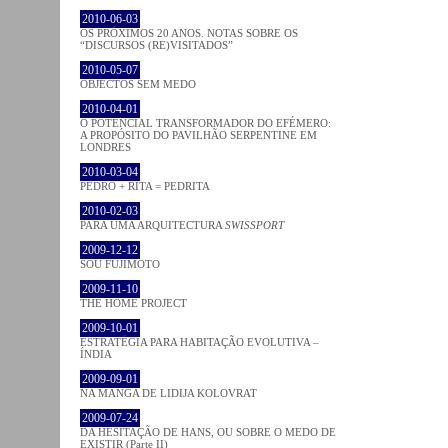
2010-06-03
OS PRÓXIMOS 20 ANOS. NOTAS SOBRE OS
“DISCURSOS (RE)VISITADOS”
2010-05-07
OBJECTOS SEM MEDO
2010-04-01
O POTENCIAL TRANSFORMADOR DO EFÉMERO:
A PROPÓSITO DO PAVILHÃO SERPENTINE EM
LONDRES
2010-03-04
PEDRO + RITA = PEDRITA
2010-02-03
PARA UMA ARQUITECTURA
SWISSPORT
2009-12-12
SOU FUJIMOTO
2009-11-10
THE HOME PROJECT
2009-10-01
ESTRATÉGIA PARA HABITAÇÃO EVOLUTIVA –
ÍNDIA
2009-09-01
NA MANGA DE LIDIJA KOLOVRAT
2009-07-24
DA HESITAÇÃO DE HANS, OU SOBRE O MEDO DE
EXISTIR (Parte II)