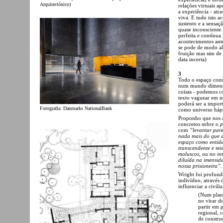
Arquitectónico)
relações virtuais 
a experiência - at
viva. E tudo isto a
sustento e a sensa
quase inconsciente
perfeita e contínu
acontecimentos ant
se pode de modo al
fruição mas sim de
data incerta)
3
Todo o espaço cons
num mundo dimensi
coisas - podemos co
texto vaguear em n
poderá ser a impor
Fotografia: Danmarks NationalBank
como universo hápt
Proponho que nos a
concretos sobre
o p
com
“levantar pare
nada mais do que ap
espaço como entida
transcendente e mis
moluscos, ou no int
diluída na imensid
nossa prisioneira”
.
Wright foi profund
indivíduo, através 
influenciar a civil
(Num plano
no virar d
partir em 
regional, 
de construç