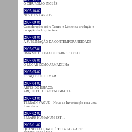
O CIRURGIÃO INGLÊS
2007-10-02
NÓS E OS CARROS
2007-09-01
Considerações sobre Tempo e Limite na produção e
recepção da Arquitectura
2007-08-01
A SUBLIMAÇÃO DA CONTEMPORANEIDADE
2007-07-01
UMA MITOLOGIA DE CARNE E OSSO
2007-06-01
O LUGAR COMO ARMADILHA
2007-05-02
ESPAÇOS DE FILMAR
2007-04-02
ARTES DO ESPAÇO:
ARQUITECTURA/CENOGRAFIA
2007-03-01
TERRAIN VAGUE – Notas de Investigação para uma
Identidade
2007-02-02
ERRARE HUMANUM EST…
2007-01-02
QUANDO A CIDADE É TELA PARA ARTE