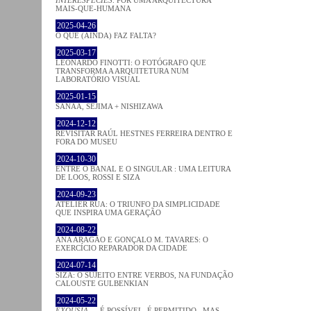
MAIS-QUE-HUMANA
2025-04-26
O QUE (AINDA) FAZ FALTA?
2025-03-17
LEONARDO FINOTTI: O FOTÓGRAFO QUE
TRANSFORMA A ARQUITETURA NUM
LABORATÓRIO VISUAL
2025-01-15
SANAA, SEJIMA + NISHIZAWA
2024-12-12
REVISITAR RAÚL HESTNES FERREIRA DENTRO E
FORA DO MUSEU
2024-10-30
ENTRE O BANAL E O SINGULAR : UMA LEITURA
DE LOOS, ROSSI E SIZA
2024-09-23
ATELIER RUA: O TRIUNFO DA SIMPLICIDADE
QUE INSPIRA UMA GERAÇÃO
2024-08-22
ANA ARAGÃO E GONÇALO M. TAVARES: O
EXERCÍCIO REPARADOR DA CIDADE
2024-07-14
SIZA: O SUJEITO ENTRE VERBOS, NA FUNDAÇÃO
CALOUSTE GULBENKIAN
2024-05-22
EXOUSIA
— É POSSÍVEL, É PERMITIDO...MAS