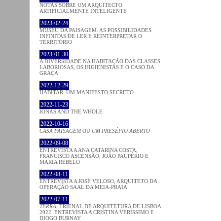
NOTAS SOBRE UM ARQUITECTO
ARTIFICIALMENTE INTELIGENTE
2023-02-24
MUSEU DA PAISAGEM. AS POSSIBILIDADES
INFINITAS DE LER E REINTERPRETAR O
TERRITÓRIO
2023-01-30
A DIVERSIDADE NA HABITAÇÃO DAS CLASSES
LABORIOSAS, OS HIGIENISTAS E O CASO DA
GRAÇA
2022-12-29
HABITAR: UM MANIFESTO SECRETO
2022-11-23
JONAS AND THE WHOLE
2022-10-16
CASA PAISAGEM
OU
UM PRESÉPIO ABERTO
2022-09-08
ENTREVISTA A ANA CATARINA COSTA,
FRANCISCO ASCENSÃO, JOÃO PAUPÉRIO E
MARIA REBELO
2022-08-11
ENTREVISTA A JOSÉ VELOSO, ARQUITETO DA
OPERAÇÃO SAAL DA MEIA-PRAIA
2022-07-11
TERRA
, TRIENAL DE ARQUITETURA DE LISBOA
2022. ENTREVISTA A CRISTINA VERÍSSIMO E
DIOGO BURNAY