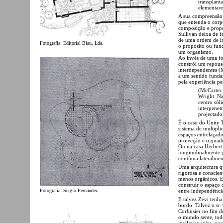
transplant
elementare
A sua compreensão 
que entenda o cor
composição e prop
Sullivan deixa de 
de uma ordem de in
Fotografia: Editorial Blau, Lda.
o propósito ou fun
um organismo.
Ao invés de uma fo
constrói um repous
interdependentes (
a um sentido fundam
pela experiência pe
(McCarter 
Wright. Na
centro sól
interpenet
projectado
É o caso do Unity 
sistema de multipli
espaços entrelaçad
projecção e o quadr
Ou na casa Herbert
longitudinalmente 
contínua lateralmen
Uma arquitectura q
rigorosa e conscien
menos orgânicos. E
construir o espaço
Fotografia: Sergio Fernandez
entre independência
E talvez Zevi tenh
bordo. Talvez o sr
Corbusier no fim d
o mundo sente, tod
qualquer coisa, qu