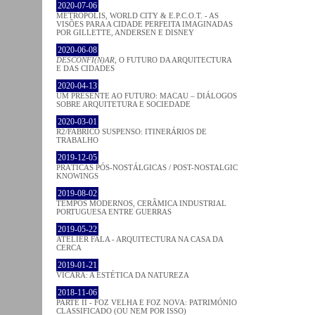
2020-07-06
METROPOLIS, WORLD CITY & E.P.C.O.T. - AS
VISÕES PARA A CIDADE PERFEITA IMAGINADAS
POR GILLETTE, ANDERSEN E DISNEY
2020-06-08
DESCONFI(N)AR
, O FUTURO DA ARQUITECTURA
E DAS CIDADES
2020-04-13
UM PRESENTE AO FUTURO: MACAU – DIÁLOGOS
SOBRE ARQUITETURA E SOCIEDADE
2020-03-01
R2/FABRICO SUSPENSO: ITINERÁRIOS DE
TRABALHO
2019-12-05
PRÁTICAS PÓS-NOSTÁLGICAS / POST-NOSTALGIC
KNOWINGS
2019-08-02
TEMPOS MODERNOS, CERÂMICA INDUSTRIAL
PORTUGUESA ENTRE GUERRAS
2019-05-22
ATELIER FALA - ARQUITECTURA NA CASA DA
CERCA
2019-01-21
VICARA: A ESTÉTICA DA NATUREZA
2018-11-06
PARTE II - FOZ VELHA E FOZ NOVA: PATRIMÓNIO
CLASSIFICADO (OU NEM POR ISSO)