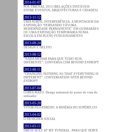
2014-01-07
PÓS-TRIENAL 2013 [RELAÇÕES INSTÁVEIS
ENTRE EVENTOS, ARQUITECTURAS E CIDADES]
2013-11-12
UMA SUBTIL INTERFERÊNCIA: A MONTAGEM DA
EXPOSIÇÃO “FERNANDO TÁVORA:
MODERNIDADE PERMANENTE” EM GUIMARÃES
OU UMA EXPOSIÇÃO TEMPORÁRIA NUMA
ESCOLA EM PLENO FUNCIONAMENTO
2013-09-24
DESIGN E DELITO
2013-08-12
“NADA MUDAR PARA QUE TUDO SEJA
DIFERENTE”: CONVERSA COM
BEYOND ENTROPY
2013-08-11
“CHANGING NOTHING SO THAT EVERYTHING IS
DIFFERENT”: CONVERSATION WITH
BEYOND
ENTROPY
2013-07-04
CORTA MATO. Design industrial do ponto de vista do
utilizador
2013-05-20
VÍTOR FIGUEIREDO: A MISÉRIA DO SUPÉRFLUO
2013-04-02
O DESIGNER SOCIAL
2013-03-11
DRESS SEXY AT MY FUNERAL: PARA QUE SERVE