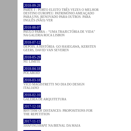
2018-09-28
PARTE I - PORTO ELEITO TRÊS VEZES O MELHOR
DESTINO EUROPEU: PATRIMÓNIO AMEAÇADO
PARA UNS, RENOVADO PARA OUTROS. PARA
INGLÊS (NÃO) VER
2018-08-07
PAULO PARRA – “UMA TRAJECTÓRIA DE VIDA”
NA GALERIA ROCA LISBON
2018-07-12
DEPOIS, A HISTÓRIA: GO HASEGAWA, KERSTEN
GEERS, DAVID VAN SEVEREN
2018-05-29
NU LIMITE
2018-04-18
POLAROID
2018-03-18
VICO MAGISTRETTI NO DIA DO DESIGN
ITALIANO
2018-02-10
GALERIA DE ARQUITETURA
2017-12-18
RHYTHM OF DISTANCES: PROPOSITIONS FOR
THE REPETITION
2017-11-15
SHAPINGSHAPE
NA BIENAL DA MAIA