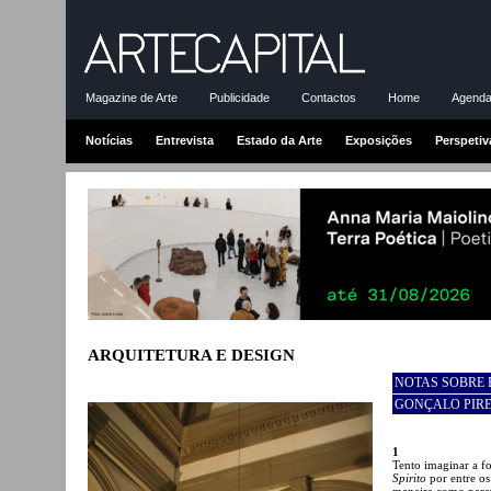
Magazine de Arte
Publicidade
Contactos
Home
Agenda-
Notícias
Entrevista
Estado da Arte
Exposições
Perspetiv
ARQUITETURA E DESIGN
NOTAS SOBRE 
GONÇALO PIRE
1
Tento imaginar a f
Spirito
por entre os
maneira como parav