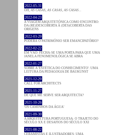
2022-05-31
OH, AS CASAS, AS CASAS, AS CASAS...
2022-04-23
A VIAGEM ARQUITETÓNICA COMO ENCONTRO:
DA (RE)DESCOBERTA À (DES)COBERTA DAS
ORIGENS
2022-03-29
PODERÁ O PATRIMÓNIO SER EMANCIPATÓRIO?
2022-02-22
EM VÃO: FECHA-SE UMA PORTA PARA QUE UMA
JANELA FENOMENOLÓGICA SE ABRA
2022-01-27
SOBRE A 'ESTÉTICA DO CONHECIMENTO': UMA
LEITURA DA PEDAGOGIA DE BAUKUNST
2021-12-29
CALL FOR ARCHITECTS
2021-11-27
DE QUE ME SERVE SER ARQUITECTA?
2021-10-26
'OS CAMINHOS DA ÁGUA'
2021-09-30
A ARQUITETURA PORTUGUESA: O TRAJETO DO
SÉCULO XX E DESAFIOS DO SÉCULO XXI
2021-08-22
CERAMISTAS E ILUSTRADORES: UMA