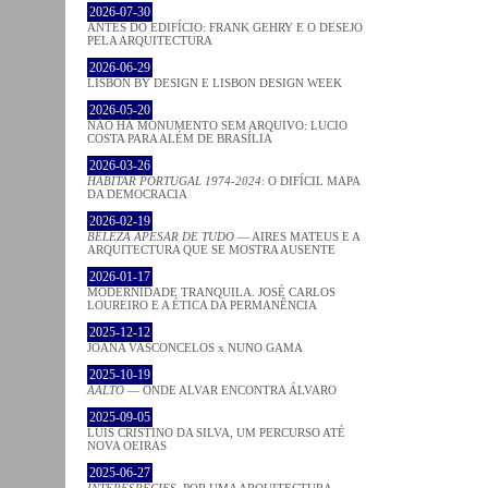
2026-07-30
ANTES DO EDIFÍCIO: FRANK GEHRY E O DESEJO
PELA ARQUITECTURA
2026-06-29
LISBON BY DESIGN E LISBON DESIGN WEEK
2026-05-20
NÃO HÁ MONUMENTO SEM ARQUIVO: LUCIO
COSTA PARA ALÉM DE BRASÍLIA
2026-03-26
HABITAR PORTUGAL 1974-2024
: O DIFÍCIL MAPA
DA DEMOCRACIA
2026-02-19
BELEZA APESAR DE TUDO
— AIRES MATEUS E A
ARQUITECTURA QUE SE MOSTRA AUSENTE
2026-01-17
MODERNIDADE TRANQUILA. JOSÉ CARLOS
LOUREIRO E A ÉTICA DA PERMANÊNCIA
2025-12-12
JOANA VASCONCELOS x NUNO GAMA
2025-10-19
AALTO
— ONDE ALVAR ENCONTRA ÁLVARO
2025-09-05
LUÍS CRISTINO DA SILVA, UM PERCURSO ATÉ
NOVA OEIRAS
2025-06-27
INTERESPECIES
. POR UMA ARQUITECTURA