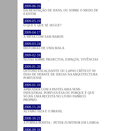
2009-06-16
DA HESITAÇÃO DE HANS, OU SOBRE O MEDO DE
EXISTIR
2009-05-19
O QUE É QUE SE SEGUE?
2009-04-17
À MESA COM SAM BARON
2009-03-24
HISTÓRIAS DE UMA MALA
2009-02-18
NOTAS SOBRE PROJECTOS, ESPAÇOS, VIVÊNCIAS
2009-01-26
OUTONO ESCALDANTE OU LAPSO CRÍTICO? 90
DIAS DE DEBATE DE IDEIAS NA ARQUITECTURA
PORTUENSE
2009-01-16
APRENDER COM A PASTELARIA SEMI-
INDUSTRIAL PORTUGUESA OU PORQUE É QUE
SÓ HÁ UMA RECEITA NO LIVRO FABRICO
PRÓPRIO
2008-11-20
ÁLVARO SIZA E O BRASIL
2008-10-21
A FORMA BONITA – PETER ZUMTHOR EM LISBOA
2008-09-18