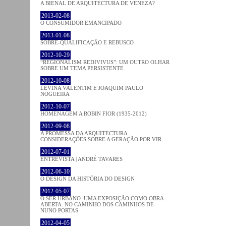
A BIENAL DE ARQUITECTURA DE VENEZA?
2013-02-08
O CONSUMIDOR EMANCIPADO
2013-01-08
SOBRE-QUALIFICAÇÃO E REBUSCO
2012-10-29
“REGIONALISM REDIVIVUS”: UM OUTRO OLHAR
SOBRE UM TEMA PERSISTENTE
2012-10-08
LEVINA VALENTIM E JOAQUIM PAULO
NOGUEIRA
2012-10-07
HOMENAGEM A ROBIN FIOR (1935-2012)
2012-09-08
A PROMESSA DA ARQUITECTURA.
CONSIDERAÇÕES SOBRE A GERAÇÃO POR VIR
2012-07-01
ENTREVISTA | ANDRÉ TAVARES
2012-06-10
O DESIGN DA HISTÓRIA DO DESIGN
2012-05-07
O SER URBANO: UMA EXPOSIÇÃO COMO OBRA
ABERTA. NO CAMINHO DOS CAMINHOS DE
NUNO PORTAS
2012-04-05