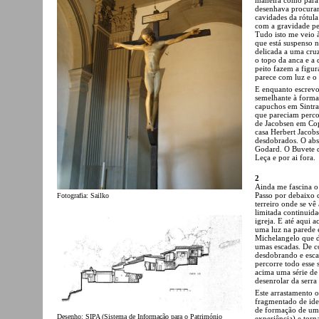
desenhava procuran
cavidades da rótula
com a gravidade pe
Tudo isto me veio à
que está suspenso n
delicada a uma cruz
o topo da anca e a 
peito fazem a figu
parece com luz e o 
E enquanto escrevo
semelhante à forma
capuchos em Sintra.
que pareciam perco
de Jacobsen em Cope
casa Herbert Jacobs
desdobrados. O abs
Godard. O Buvete d
Leça e por ai fora.
2
Ainda me fascina o
Passo por debaixo 
Fotografia: Sailko
terreiro onde se v
limitada continuid
igreja. E até aqui 
uma luz na parede 
Michelangelo que d
umas escadas. De co
desdobrando e esca
percorre todo esse 
acima uma série de
desenrolar da serra
Este arrastamento 
fragmentado de ide
de formação de um 
Desenho: SIPA (Sistema de Informação para o Património
experiência) e tor