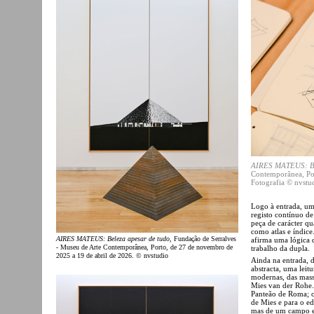
AIRES MATEUS: Be
Contemporânea, Por
Fotografia © nvstu
Logo à entrada, um
registo contínuo d
peça de carácter qu
como atlas e índic
AIRES MATEUS: Beleza apesar de tudo
, Fundação de Serralves
afirma uma lógica 
- Museu de Arte Contemporânea, Porto, de 27 de novembro de
trabalho da dupla.
2025 a 19 de abril de 2026. © nvstudio
Ainda na entrada, 
abstracta, uma leitu
modernas, das massa
Mies van der Rohe
Panteão de Roma; o
de Mies e para o edi
mas de um campo ex