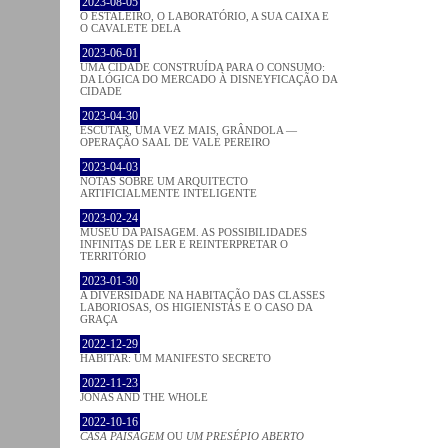
2023-08-05
O ESTALEIRO, O LABORATÓRIO, A SUA CAIXA E
O CAVALETE DELA
2023-06-01
UMA CIDADE CONSTRUÍDA PARA O CONSUMO:
DA LÓGICA DO MERCADO À DISNEYFICAÇÃO DA
CIDADE
2023-04-30
ESCUTAR, UMA VEZ MAIS, GRÂNDOLA —
OPERAÇÃO SAAL DE VALE PEREIRO
2023-04-03
NOTAS SOBRE UM ARQUITECTO
ARTIFICIALMENTE INTELIGENTE
2023-02-24
MUSEU DA PAISAGEM. AS POSSIBILIDADES
INFINITAS DE LER E REINTERPRETAR O
TERRITÓRIO
2023-01-30
A DIVERSIDADE NA HABITAÇÃO DAS CLASSES
LABORIOSAS, OS HIGIENISTAS E O CASO DA
GRAÇA
2022-12-29
HABITAR: UM MANIFESTO SECRETO
2022-11-23
JONAS AND THE WHOLE
2022-10-16
CASA PAISAGEM
OU
UM PRESÉPIO ABERTO