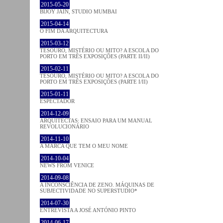
2015-05-20
BIJOY JAIN, STUDIO MUMBAI
2015-04-14
O FIM DA ARQUITECTURA
2015-03-12
TESOURO, MISTÉRIO OU MITO? A ESCOLA DO
PORTO EM TRÊS EXPOSIÇÕES (PARTE II/II)
2015-02-11
TESOURO, MISTÉRIO OU MITO? A ESCOLA DO
PORTO EM TRÊS EXPOSIÇÕES (PARTE I/II)
2015-01-11
ESPECTADOR
2014-12-09
ARQUITECTAS: ENSAIO PARA UM MANUAL
REVOLUCIONÁRIO
2014-11-10
A MARCA QUE TEM O MEU NOME
2014-10-04
NEWS FROM VENICE
2014-09-08
A INCONSCIÊNCIA DE ZENO. MÁQUINAS DE
SUBJECTIVIDADE NO SUPERSTUDIO*
2014-07-30
ENTREVISTA A JOSÉ ANTÓNIO PINTO
2014-06-17