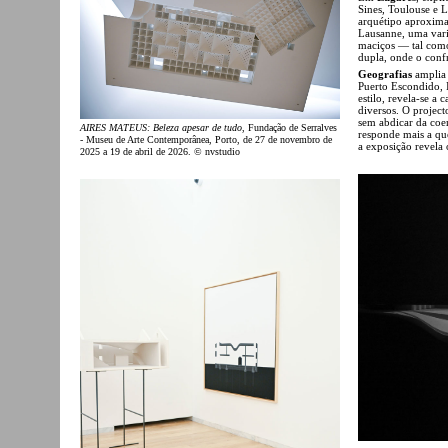
Sines, Toulouse e 
arquétipo aproxima
Lausanne, uma vari
maciços — tal como
dupla, onde o conf
Geografias
amplia 
Puerto Escondido, 
estilo, revela-se 
diversos. O projec
sem abdicar da coe
AIRES MATEUS: Beleza apesar de tudo
, Fundação de Serralves
responde mais a qu
- Museu de Arte Contemporânea, Porto, de 27 de novembro de
a exposição revela 
2025 a 19 de abril de 2026. © nvstudio