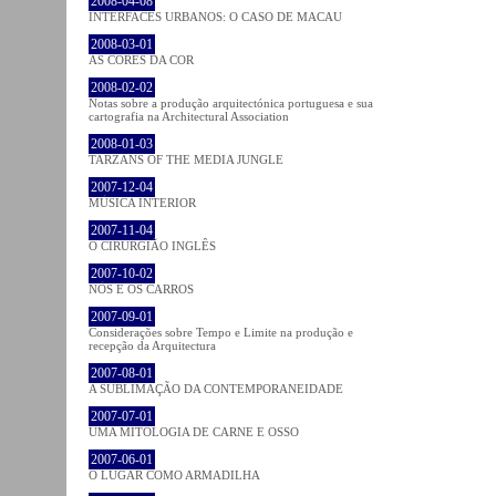
2008-04-08
INTERFACES URBANOS: O CASO DE MACAU
2008-03-01
AS CORES DA COR
2008-02-02
Notas sobre a produção arquitectónica portuguesa e sua
cartografia na Architectural Association
2008-01-03
TARZANS OF THE MEDIA JUNGLE
2007-12-04
MÚSICA INTERIOR
2007-11-04
O CIRURGIÃO INGLÊS
2007-10-02
NÓS E OS CARROS
2007-09-01
Considerações sobre Tempo e Limite na produção e
recepção da Arquitectura
2007-08-01
A SUBLIMAÇÃO DA CONTEMPORANEIDADE
2007-07-01
UMA MITOLOGIA DE CARNE E OSSO
2007-06-01
O LUGAR COMO ARMADILHA