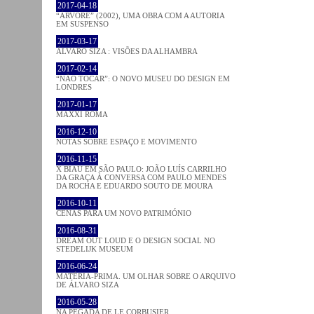
2017-04-18
“ÁRVORE” (2002), UMA OBRA COM A AUTORIA
EM SUSPENSO
2017-03-17
ÁLVARO SIZA : VISÕES DA ALHAMBRA
2017-02-14
“NÃO TOCAR”: O NOVO MUSEU DO DESIGN EM
LONDRES
2017-01-17
MAXXI ROMA
2016-12-10
NOTAS SOBRE ESPAÇO E MOVIMENTO
2016-11-15
X BIAU EM SÃO PAULO: JOÃO LUÍS CARRILHO
DA GRAÇA À CONVERSA COM PAULO MENDES
DA ROCHA E EDUARDO SOUTO DE MOURA
2016-10-11
CENAS PARA UM NOVO PATRIMÓNIO
2016-08-31
DREAM OUT LOUD E O DESIGN SOCIAL NO
STEDELIJK MUSEUM
2016-06-24
MATÉRIA-PRIMA. UM OLHAR SOBRE O ARQUIVO
DE ÁLVARO SIZA
2016-05-28
NA PEGADA DE LE CORBUSIER