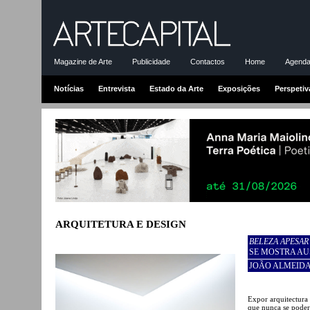
Magazine de Arte
Publicidade
Contactos
Home
Agenda-
Notícias
Entrevista
Estado da Arte
Exposições
Perspetiv
ARQUITETURA E DESIGN
BELEZA APESAR
SE MOSTRA AU
JOÃO ALMEIDA 
Expor arquitectura
que nunca se poder