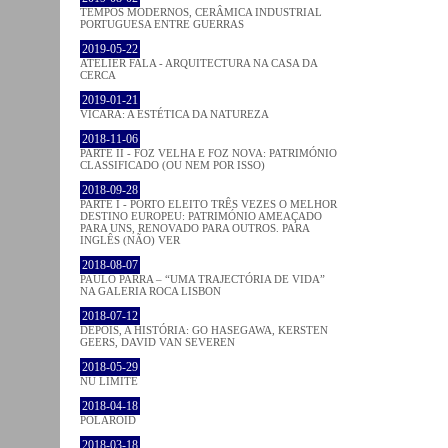
TEMPOS MODERNOS, CERÂMICA INDUSTRIAL
PORTUGUESA ENTRE GUERRAS
2019-05-22
ATELIER FALA - ARQUITECTURA NA CASA DA
CERCA
2019-01-21
VICARA: A ESTÉTICA DA NATUREZA
2018-11-06
PARTE II - FOZ VELHA E FOZ NOVA: PATRIMÓNIO
CLASSIFICADO (OU NEM POR ISSO)
2018-09-28
PARTE I - PORTO ELEITO TRÊS VEZES O MELHOR
DESTINO EUROPEU: PATRIMÓNIO AMEAÇADO
PARA UNS, RENOVADO PARA OUTROS. PARA
INGLÊS (NÃO) VER
2018-08-07
PAULO PARRA – “UMA TRAJECTÓRIA DE VIDA”
NA GALERIA ROCA LISBON
2018-07-12
DEPOIS, A HISTÓRIA: GO HASEGAWA, KERSTEN
GEERS, DAVID VAN SEVEREN
2018-05-29
NU LIMITE
2018-04-18
POLAROID
2018-03-18