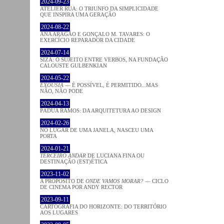
2024-09-23
ATELIER RUA: O TRIUNFO DA SIMPLICIDADE
QUE INSPIRA UMA GERAÇÃO
2024-08-22
ANA ARAGÃO E GONÇALO M. TAVARES: O
EXERCÍCIO REPARADOR DA CIDADE
2024-07-14
SIZA: O SUJEITO ENTRE VERBOS, NA FUNDAÇÃO
CALOUSTE GULBENKIAN
2024-05-22
EXOUSIA
— É POSSÍVEL, É PERMITIDO...MAS
NÃO, NÃO PODE
2024-04-13
PÁDUA RAMOS: DA ARQUITETURA AO DESIGN
2024-02-26
NO LUGAR DE UMA JANELA, NASCEU UMA
PORTA
2024-01-21
TERCEIRO ANDAR
DE LUCIANA FINA OU
DESTINAÇÃO (EST)ÉTICA
2023-11-02
A PROPÓSITO DE
ONDE VAMOS MORAR?
— CICLO
DE CINEMA POR ANDY RECTOR
2023-09-11
CARTOGRAFIA DO HORIZONTE: DO TERRITÓRIO
AOS LUGARES