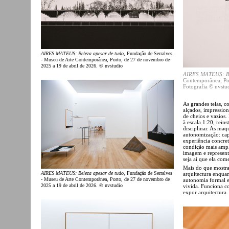
AIRES MATEUS: Beleza apesar de tudo
, Fundação de Serralves
- Museu de Arte Contemporânea, Porto, de 27 de novembro de
2025 a 19 de abril de 2026. © nvstudio
AIRES MATEUS: Be
Contemporânea, Por
Fotografia © nvstu
As grandes telas, c
alçados, impression
de cheios e vazios.
à escala 1:20, rein
disciplinar. As maq
autonomização: cap
experiência concret
condição mais ampl
imagem e represent
seja aí que ela com
Mais do que mostra
AIRES MATEUS: Beleza apesar de tudo
, Fundação de Serralves
arquitectura enquan
- Museu de Arte Contemporânea, Porto, de 27 de novembro de
autonomia formal e
2025 a 19 de abril de 2026. © nvstudio
vivida. Funciona c
expor arquitectura.