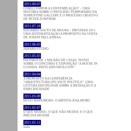
2011-09-07
COMO COMPOR A CONTEMPLAÇÃO? – UMA
HISTÓRIA SOBRE O PAVILHÃO TEMPORÁRIO DA
SERPENTINE GALLERY E O PROCESSO CRIATIVO
DE PETER ZUMTHOR
2011-07-18
EDUARDO SOUTO DE MOURA – PRITZKER 2011.
UMA SISTEMATIZAÇÃO A PROPÓSITO DA VISITA
DE JUHANI PALLASMAA
2011-06-03
JAHARA STUDIO
2011-05-05
FALEMOS DE 1 MILHÃO DE CASAS. NOTAS
SOBRE O CONCURSO E EXPOSIÇÃO “A HOUSE IN
LUANDA: PATIO AND PAVILLION”
2011-04-04
A PROPÓSITO DA CONFERÊNCIA
“ARQUITECTURA [IN] ]OUT[ POLÍTICA”: UMA
LEITURA DISCIPLINAR SOBRE A MEDIAÇÃO E A
ESPECIFICIDADE
2011-03-09
HUGO MADUREIRA: O ARTISTA-JOALHEIRO
2011-02-07
O QUE MUDOU, O QUE NÃO MUDOU E O QUE
PRECISA MUDAR
2011-01-11
nada