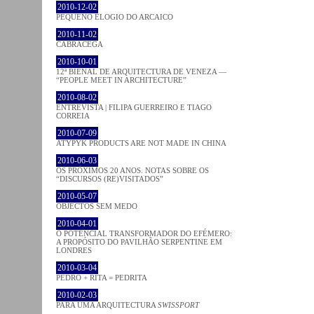
2010-12-02
PEQUENO ELOGIO DO ARCAICO
2010-11-02
CABRACEGA
2010-10-01
12ª BIENAL DE ARQUITECTURA DE VENEZA —
“PEOPLE MEET IN ARCHITECTURE”
2010-08-02
ENTREVISTA | FILIPA GUERREIRO E TIAGO
CORREIA
2010-07-09
ATYPYK PRODUCTS ARE NOT MADE IN CHINA
2010-06-03
OS PRÓXIMOS 20 ANOS. NOTAS SOBRE OS
“DISCURSOS (RE)VISITADOS”
2010-05-07
OBJECTOS SEM MEDO
2010-04-01
O POTENCIAL TRANSFORMADOR DO EFÉMERO:
A PROPÓSITO DO PAVILHÃO SERPENTINE EM
LONDRES
2010-03-04
PEDRO + RITA = PEDRITA
2010-02-03
PARA UMA ARQUITECTURA
SWISSPORT