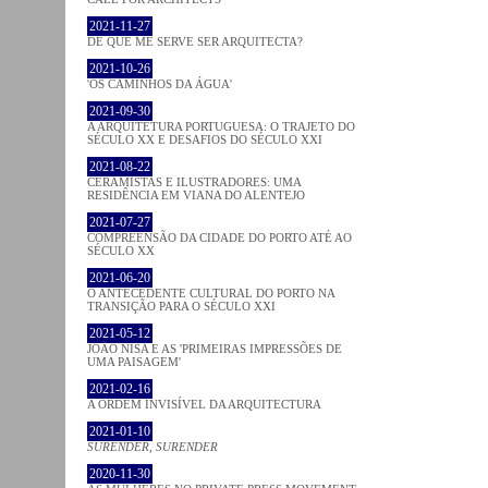
2021-11-27
DE QUE ME SERVE SER ARQUITECTA?
2021-10-26
'OS CAMINHOS DA ÁGUA'
2021-09-30
A ARQUITETURA PORTUGUESA: O TRAJETO DO
SÉCULO XX E DESAFIOS DO SÉCULO XXI
2021-08-22
CERAMISTAS E ILUSTRADORES: UMA
RESIDÊNCIA EM VIANA DO ALENTEJO
2021-07-27
COMPREENSÃO DA CIDADE DO PORTO ATÉ AO
SÉCULO XX
2021-06-20
O ANTECEDENTE CULTURAL DO PORTO NA
TRANSIÇÃO PARA O SÉCULO XXI
2021-05-12
JOÃO NISA E AS 'PRIMEIRAS IMPRESSÕES DE
UMA PAISAGEM'
2021-02-16
A ORDEM INVISÍVEL DA ARQUITECTURA
2021-01-10
SURENDER, SURENDER
2020-11-30