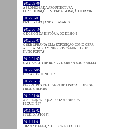
2012-09-08
A PROMESSA DA ARQUITECTURA.
CONSIDERAÇÕES SOBRE A GERAÇÃO POR VIR
2012-07-01
ENTREVISTA | ANDRÉ TAVARES
2012-06-10
O DESIGN DA HISTÓRIA DO DESIGN
2012-05-07
O SER URBANO: UMA EXPOSIÇÃO COMO OBRA
ABERTA. NO CAMINHO DOS CAMINHOS DE
NUNO PORTAS
2012-04-05
UM OBJECTO DE RONAN E ERWAN BOUROULLEC
2012-03-05
DEZ ANOS DE NUDEZ
2012-02-13
ENCONTROS DE DESIGN DE LISBOA ::: DESIGN,
CRISE E DEPOIS
2012-01-06
ARCHIZINES – QUAL O TAMANHO DA
PEQUENÊS?
2011-12-02
STUDIO ASTOLFI
2011-11-01
TRAMA E EMOÇÃO – TRÊS DISCURSOS