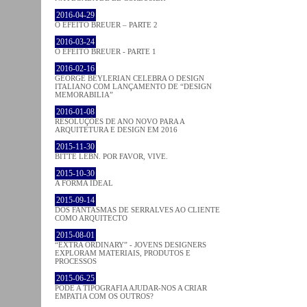
2016-04-29
O EFEITO BREUER – PARTE 2
2016-03-24
O EFEITO BREUER - PARTE 1
2016-02-16
GEORGE BEYLERIAN CELEBRA O DESIGN
ITALIANO COM LANÇAMENTO DE “DESIGN
MEMORABILIA”
2016-01-08
RESOLUÇÕES DE ANO NOVO PARA A
ARQUITETURA E DESIGN EM 2016
2015-11-30
BITTE LEBN. POR FAVOR, VIVE.
2015-10-30
A FORMA IDEAL
2015-09-14
DOS FANTASMAS DE SERRALVES AO CLIENTE
COMO ARQUITECTO
2015-08-01
“EXTRA ORDINARY” - JOVENS DESIGNERS
EXPLORAM MATERIAIS, PRODUTOS E
PROCESSOS
2015-06-25
PODE A TIPOGRAFIA AJUDAR-NOS A CRIAR
EMPATIA COM OS OUTROS?