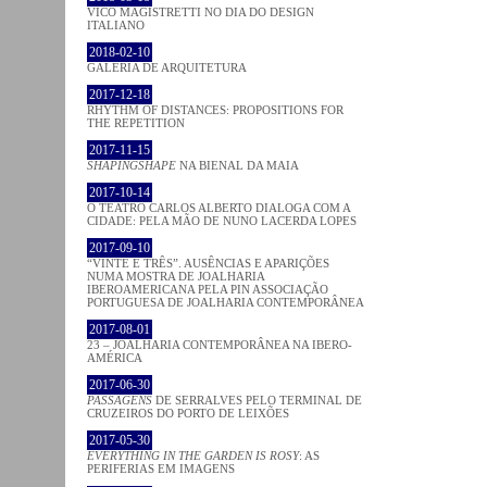
VICO MAGISTRETTI NO DIA DO DESIGN
ITALIANO
2018-02-10
GALERIA DE ARQUITETURA
2017-12-18
RHYTHM OF DISTANCES: PROPOSITIONS FOR
THE REPETITION
2017-11-15
SHAPINGSHAPE
NA BIENAL DA MAIA
2017-10-14
O TEATRO CARLOS ALBERTO DIALOGA COM A
CIDADE: PELA MÃO DE NUNO LACERDA LOPES
2017-09-10
“VINTE E TRÊS”. AUSÊNCIAS E APARIÇÕES
NUMA MOSTRA DE JOALHARIA
IBEROAMERICANA PELA PIN ASSOCIAÇÃO
PORTUGUESA DE JOALHARIA CONTEMPORÂNEA
2017-08-01
23 – JOALHARIA CONTEMPORÂNEA NA IBERO-
AMÉRICA
2017-06-30
PASSAGENS
DE SERRALVES PELO TERMINAL DE
CRUZEIROS DO PORTO DE LEIXÕES
2017-05-30
EVERYTHING IN THE GARDEN IS ROSY
: AS
PERIFERIAS EM IMAGENS