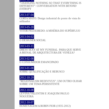
“CHANGING NOTHING SO THAT EVERYTHING IS
DIFFERENT”: CONVERSATION WITH
BEYOND
ENTROPY
2013-07-04
CORTA MATO. Design industrial do ponto de vista do
utilizador
2013-05-20
VÍTOR FIGUEIREDO: A MISÉRIA DO SUPÉRFLUO
2013-04-02
O DESIGNER SOCIAL
2013-03-11
DRESS SEXY AT MY FUNERAL: PARA QUE SERVE
A BIENAL DE ARQUITECTURA DE VENEZA?
2013-02-08
O CONSUMIDOR EMANCIPADO
2013-01-08
SOBRE-QUALIFICAÇÃO E REBUSCO
2012-10-29
“REGIONALISM REDIVIVUS”: UM OUTRO OLHAR
SOBRE UM TEMA PERSISTENTE
2012-10-08
LEVINA VALENTIM E JOAQUIM PAULO
NOGUEIRA
2012-10-07
HOMENAGEM A ROBIN FIOR (1935-2012)