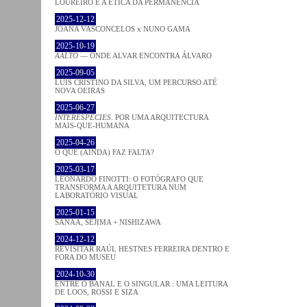
LOUREIRO E A ÉTICA DA PERMANÊNCIA
2025-12-12
JOANA VASCONCELOS x NUNO GAMA
2025-10-19
AALTO
— ONDE ALVAR ENCONTRA ÁLVARO
2025-09-05
LUÍS CRISTINO DA SILVA, UM PERCURSO ATÉ
NOVA OEIRAS
2025-06-27
INTERESPECIES
. POR UMA ARQUITECTURA
MAIS-QUE-HUMANA
2025-04-26
O QUE (AINDA) FAZ FALTA?
2025-03-17
LEONARDO FINOTTI: O FOTÓGRAFO QUE
TRANSFORMA A ARQUITETURA NUM
LABORATÓRIO VISUAL
2025-01-15
SANAA, SEJIMA + NISHIZAWA
2024-12-12
REVISITAR RAÚL HESTNES FERREIRA DENTRO E
FORA DO MUSEU
2024-10-30
ENTRE O BANAL E O SINGULAR : UMA LEITURA
DE LOOS, ROSSI E SIZA