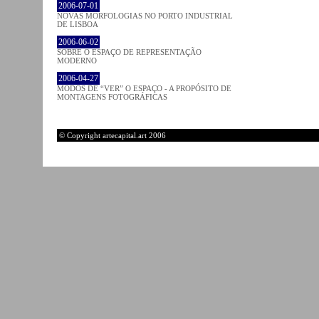
2006-07-01
NOVAS MORFOLOGIAS NO PORTO INDUSTRIAL
DE LISBOA
2006-06-02
SOBRE O ESPAÇO DE REPRESENTAÇÃO
MODERNO
2006-04-27
MODOS DE “VER” O ESPAÇO - A PROPÓSITO DE
MONTAGENS FOTOGRÁFICAS
© Copyright artecapital.art 2006