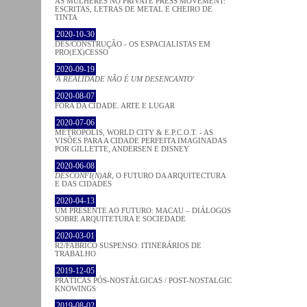
AS MULHERES NO PRIVATE PRESS MOVEMENT:
ESCRITAS, LETRAS DE METAL E CHEIRO DE
TINTA
2020-10-30
DES/CONSTRUÇÃO - OS ESPACIALISTAS EM
PRO(EX)CESSO
2020-09-19
'A REALIDADE NÃO É UM DESENCANTO'
2020-08-07
FORA DA CIDADE. ARTE E LUGAR
2020-07-06
METROPOLIS, WORLD CITY & E.P.C.O.T. - AS
VISÕES PARA A CIDADE PERFEITA IMAGINADAS
POR GILLETTE, ANDERSEN E DISNEY
2020-06-08
DESCONFI(N)AR
, O FUTURO DA ARQUITECTURA
E DAS CIDADES
2020-04-13
UM PRESENTE AO FUTURO: MACAU – DIÁLOGOS
SOBRE ARQUITETURA E SOCIEDADE
2020-03-01
R2/FABRICO SUSPENSO: ITINERÁRIOS DE
TRABALHO
2019-12-05
PRÁTICAS PÓS-NOSTÁLGICAS / POST-NOSTALGIC
KNOWINGS
2019-08-02