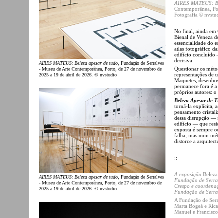
AIRES MATEUS: Be
Contemporânea, Por
Fotografia © nvstu
No final, ainda em 
Bienal de Veneza 
essencialidade do 
atlas fotográfico d
edifício concluído 
decisiva.
AIRES MATEUS: Beleza apesar de tudo
, Fundação de Serralves
Questionar os méto
- Museu de Arte Contemporânea, Porto, de 27 de novembro de
representações de u
2025 a 19 de abril de 2026. © nvstudio
Maquetes, desenhos
permanece fora é a
próprios autores: o
Beleza Apesar de 
torná-la explícita,
pensamento cristal
dessa disrupção — m
edifício — que resi
exposta é sempre o
falha, mas num mét
distorce a arquitec
::
A exposição
Beleza
AIRES MATEUS: Beleza apesar de tudo
, Fundação de Serralves
Fundação de Serra
- Museu de Arte Contemporânea, Porto, de 27 de novembro de
Crespo e coordenaç
2025 a 19 de abril de 2026. © nvstudio
Fundação de Serralv
A Fundação de Serra
Marta Bogeá e Rica
Manuel e Francisco