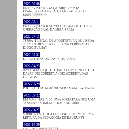
2022-09-08
ENTREVISTA A ANA CATARINA COSTA,
FRANCISCO ASCENSÃO, JOÃO PAUPÉRIO E
MARIA REBELO
2022-08-11
ENTREVISTA A JOSÉ VELOSO, ARQUITETO DA
OPERAÇÃO SAAL DA MEIA-PRAIA
2022-07-11
TERRA
, TRIENAL DE ARQUITETURA DE LISBOA
2022. ENTREVISTA A CRISTINA VERÍSSIMO E
DIOGO BURNAY
2022-05-31
OH, AS CASAS, AS CASAS, AS CASAS...
2022-04-23
A VIAGEM ARQUITETÓNICA COMO ENCONTRO:
DA (RE)DESCOBERTA À (DES)COBERTA DAS
ORIGENS
2022-03-29
PODERÁ O PATRIMÓNIO SER EMANCIPATÓRIO?
2022-02-22
EM VÃO: FECHA-SE UMA PORTA PARA QUE UMA
JANELA FENOMENOLÓGICA SE ABRA
2022-01-27
SOBRE A 'ESTÉTICA DO CONHECIMENTO': UMA
LEITURA DA PEDAGOGIA DE BAUKUNST
2021-12-29
CALL FOR ARCHITECTS