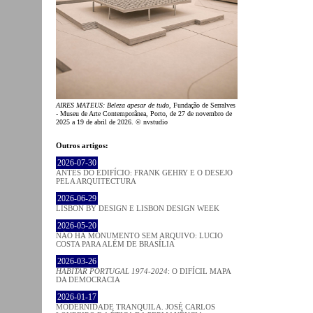
AIRES MATEUS: Beleza apesar de tudo
, Fundação de Serralves
- Museu de Arte Contemporânea, Porto, de 27 de novembro de
2025 a 19 de abril de 2026. © nvstudio
Outros artigos:
2026-07-30
ANTES DO EDIFÍCIO: FRANK GEHRY E O DESEJO
PELA ARQUITECTURA
2026-06-29
LISBON BY DESIGN E LISBON DESIGN WEEK
2026-05-20
NÃO HÁ MONUMENTO SEM ARQUIVO: LUCIO
COSTA PARA ALÉM DE BRASÍLIA
2026-03-26
HABITAR PORTUGAL 1974-2024
: O DIFÍCIL MAPA
DA DEMOCRACIA
2026-01-17
MODERNIDADE TRANQUILA. JOSÉ CARLOS