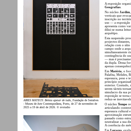
A exposição organi
Geografias
.
No núcleo
Jardim
verticais que evoca
inscrição no territ
uso — a exposição 
apresenta como var
dilui-se numa leitu
arquétipo.
Esta suspensão pro
projectos distante
relação com o sítio
campo onde a arquit
simultaneamente ris
contingência do us
— mas é precisamen
da dupla. Dessa fo
apenas consequênci
Em
Matéria
, o fo
Palafita, Melides,
espessura, peso e 
princípio organiza
exterior. Contudo,
serem tácteis torn
simulacro da sua pr
exposição se torna 
reduz-se inevitavel
AIRES MATEUS: Beleza apesar de tudo
, Fundação de Serralves
- Museu de Arte Contemporânea, Porto, de 27 de novembro de
O núcleo
Tempo
re
2025 a 19 de abril de 2026. © nvstudio
articulando context
espessura cultural 
aproximação estrutu
passado como estrut
neutralizar a sua d
A coerência do méto
Em
Lugares
, expli