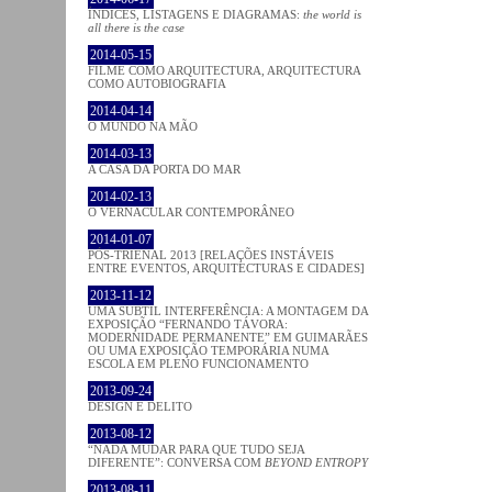
ÍNDICES, LISTAGENS E DIAGRAMAS:
the world is
all there is the case
2014-05-15
FILME COMO ARQUITECTURA, ARQUITECTURA
COMO AUTOBIOGRAFIA
2014-04-14
O MUNDO NA MÃO
2014-03-13
A CASA DA PORTA DO MAR
2014-02-13
O VERNACULAR CONTEMPORÂNEO
2014-01-07
PÓS-TRIENAL 2013 [RELAÇÕES INSTÁVEIS
ENTRE EVENTOS, ARQUITECTURAS E CIDADES]
2013-11-12
UMA SUBTIL INTERFERÊNCIA: A MONTAGEM DA
EXPOSIÇÃO “FERNANDO TÁVORA:
MODERNIDADE PERMANENTE” EM GUIMARÃES
OU UMA EXPOSIÇÃO TEMPORÁRIA NUMA
ESCOLA EM PLENO FUNCIONAMENTO
2013-09-24
DESIGN E DELITO
2013-08-12
“NADA MUDAR PARA QUE TUDO SEJA
DIFERENTE”: CONVERSA COM
BEYOND ENTROPY
2013-08-11