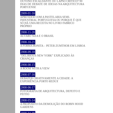
OUTONO ESCALDANTE OU LAPSO CRÍTICO? 90
DIAS DE DEBATE DE IDEIAS NA ARQUITECTURA
PORTUENSE
2009-01-16
APRENDER COM A PASTELARIA SEMI-
INDUSTRIAL PORTUGUESA OU PORQUE É QUE
SÓ HÁ UMA RECEITA NO LIVRO FABRICO
PRÓPRIO
2008-11-20
ÁLVARO SIZA E O BRASIL
2008-10-21
A FORMA BONITA – PETER ZUMTHOR EM LISBOA
2008-09-18
“DELIRIOUS NEW YORK” EXPLICADO ÀS
CRIANÇAS
2008-08-15
A ROOM WITH A VIEW
2008-07-16
DEBATER CRIATIVAMENTE A CIDADE: A
EXPERIÊNCIA
PORTO REDUX
2008-06-17
FOTOGRAFIA DE ARQUITECTURA, DEFEITO E
FEITIO
2008-05-14
A PROPÓSITO DA DEMOLIÇÃO DO ROBIN HOOD
GARDENS