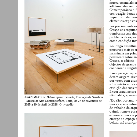
museu essencialmen
adicional de compl
Contemporânea dife
conjugação destas d
imperioso lidar com
elementos expostos 
Foi precisamente e
Crespo aos arquite
transforma essa dup
problema de expor a
como condição inev
Ao longo das últim
percursos mais coe
insistência em prin
persistente sobre a
Crespo, o edifício 
objectos de grande
condensar a singula
Essa operação apres
deram origem. As r
por vezes com gran
substituição nunca 
exibição das suas re
Expor arquitectura 
não habita; apenas 
AIRES MATEUS: Beleza apesar de tudo
, Fundação de Serralves
Não são, portanto,
- Museu de Arte Contemporânea, Porto, de 27 de novembro de
mas as suas sombras
2025 a 19 de abril de 2026. © nvstudio
de trabalho da arq
o título remete par
excesso como via pa
emerge no espaço e
beleza, até alcançar