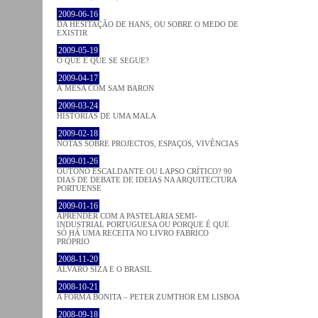
2009-06-16
DA HESITAÇÃO DE HANS, OU SOBRE O MEDO DE
EXISTIR
2009-05-19
O QUE É QUE SE SEGUE?
2009-04-17
À MESA COM SAM BARON
2009-03-24
HISTÓRIAS DE UMA MALA
2009-02-18
NOTAS SOBRE PROJECTOS, ESPAÇOS, VIVÊNCIAS
2009-01-26
OUTONO ESCALDANTE OU LAPSO CRÍTICO? 90
DIAS DE DEBATE DE IDEIAS NA ARQUITECTURA
PORTUENSE
2009-01-16
APRENDER COM A PASTELARIA SEMI-
INDUSTRIAL PORTUGUESA OU PORQUE É QUE
SÓ HÁ UMA RECEITA NO LIVRO FABRICO
PRÓPRIO
2008-11-20
ÁLVARO SIZA E O BRASIL
2008-10-21
A FORMA BONITA – PETER ZUMTHOR EM LISBOA
2008-09-18