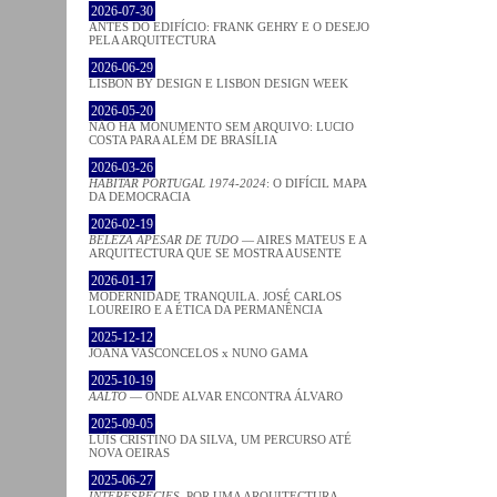
2026-07-30
ANTES DO EDIFÍCIO: FRANK GEHRY E O DESEJO
PELA ARQUITECTURA
2026-06-29
LISBON BY DESIGN E LISBON DESIGN WEEK
2026-05-20
NÃO HÁ MONUMENTO SEM ARQUIVO: LUCIO
COSTA PARA ALÉM DE BRASÍLIA
2026-03-26
HABITAR PORTUGAL 1974-2024
: O DIFÍCIL MAPA
DA DEMOCRACIA
2026-02-19
BELEZA APESAR DE TUDO
— AIRES MATEUS E A
ARQUITECTURA QUE SE MOSTRA AUSENTE
2026-01-17
MODERNIDADE TRANQUILA. JOSÉ CARLOS
LOUREIRO E A ÉTICA DA PERMANÊNCIA
2025-12-12
JOANA VASCONCELOS x NUNO GAMA
2025-10-19
AALTO
— ONDE ALVAR ENCONTRA ÁLVARO
2025-09-05
LUÍS CRISTINO DA SILVA, UM PERCURSO ATÉ
NOVA OEIRAS
2025-06-27
INTERESPECIES
. POR UMA ARQUITECTURA