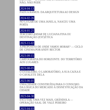
NÃO, NÃO PODE
2024-04-13
PÁDUA RAMOS: DA ARQUITETURA AO DESIGN
2024-02-26
NO LUGAR DE UMA JANELA, NASCEU UMA
PORTA
2024-01-21
TERCEIRO ANDAR
DE LUCIANA FINA OU
DESTINAÇÃO (EST)ÉTICA
2023-11-02
A PROPÓSITO DE
ONDE VAMOS MORAR?
— CICLO
DE CINEMA POR ANDY RECTOR
2023-09-11
CARTOGRAFIA DO HORIZONTE: DO TERRITÓRIO
AOS LUGARES
2023-08-05
O ESTALEIRO, O LABORATÓRIO, A SUA CAIXA E
O CAVALETE DELA
2023-06-01
UMA CIDADE CONSTRUÍDA PARA O CONSUMO:
DA LÓGICA DO MERCADO À DISNEYFICAÇÃO DA
CIDADE
2023-04-30
ESCUTAR, UMA VEZ MAIS, GRÂNDOLA —
OPERAÇÃO SAAL DE VALE PEREIRO
2023-04-03