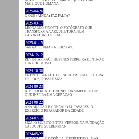
MAIS-QUE-HUMANA
2025-04-26
O QUE (AINDA) FAZ FALTA?
2025-03-17
LEONARDO FINOTTI: O FOTÓGRAFO QUE
TRANSFORMA A ARQUITETURA NUM
LABORATÓRIO VISUAL
2025-01-15
SANAA, SEJIMA + NISHIZAWA
2024-12-12
REVISITAR RAÚL HESTNES FERREIRA DENTRO E
FORA DO MUSEU
2024-10-30
ENTRE O BANAL E O SINGULAR : UMA LEITURA
DE LOOS, ROSSI E SIZA
2024-09-23
ATELIER RUA: O TRIUNFO DA SIMPLICIDADE
QUE INSPIRA UMA GERAÇÃO
2024-08-22
ANA ARAGÃO E GONÇALO M. TAVARES: O
EXERCÍCIO REPARADOR DA CIDADE
2024-07-14
SIZA: O SUJEITO ENTRE VERBOS, NA FUNDAÇÃO
CALOUSTE GULBENKIAN
2024-05-22
EXOUSIA
— É POSSÍVEL, É PERMITIDO...MAS