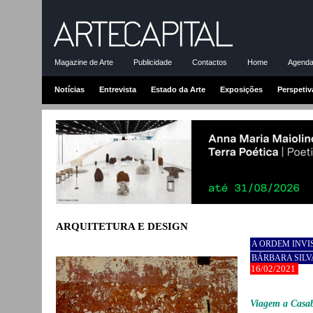
Magazine de Arte
Publicidade
Contactos
Home
Agenda-
Notícias
Entrevista
Estado da Arte
Exposições
Perspetiv
ARQUITETURA E DESIGN
A ORDEM INVI
BÁRBARA SILV
16/02/2021
Viagem a Casa