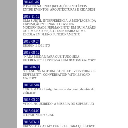
2014-01-07
PÓS-TRIENAL 2013 [RELAÇÕES INSTÁVEIS
ENTRE EVENTOS, ARQUITECTURAS E CIDADES]
2013-11-12
UMA SUBTIL INTERFERÊNCIA: A MONTAGEM DA
EXPOSIÇÃO “FERNANDO TÁVORA:
MODERNIDADE PERMANENTE” EM GUIMARÃES
OU UMA EXPOSIÇÃO TEMPORÁRIA NUMA
ESCOLA EM PLENO FUNCIONAMENTO
2013-09-24
DESIGN E DELITO
2013-08-12
“NADA MUDAR PARA QUE TUDO SEJA
DIFERENTE”: CONVERSA COM
BEYOND ENTROPY
2013-08-11
“CHANGING NOTHING SO THAT EVERYTHING IS
DIFFERENT”: CONVERSATION WITH
BEYOND
ENTROPY
2013-07-04
CORTA MATO. Design industrial do ponto de vista do
utilizador
2013-05-20
VÍTOR FIGUEIREDO: A MISÉRIA DO SUPÉRFLUO
2013-04-02
O DESIGNER SOCIAL
2013-03-11
DRESS SEXY AT MY FUNERAL: PARA QUE SERVE