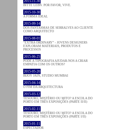
2015-11-30
BITTE LEBN. POR FAVOR, VIVE.
2015-10-30
A FORMA IDEAL
2015-09-14
DOS FANTASMAS DE SERRALVES AO CLIENTE
COMO ARQUITECTO
2015-08-01
“EXTRA ORDINARY” - JOVENS DESIGNERS
EXPLORAM MATERIAIS, PRODUTOS E
PROCESSOS
2015-06-25
PODE A TIPOGRAFIA AJUDAR-NOS A CRIAR
EMPATIA COM OS OUTROS?
2015-05-20
BIJOY JAIN, STUDIO MUMBAI
2015-04-14
O FIM DA ARQUITECTURA
2015-03-12
TESOURO, MISTÉRIO OU MITO? A ESCOLA DO
PORTO EM TRÊS EXPOSIÇÕES (PARTE II/II)
2015-02-11
TESOURO, MISTÉRIO OU MITO? A ESCOLA DO
PORTO EM TRÊS EXPOSIÇÕES (PARTE I/II)
2015-01-11
ESPECTADOR