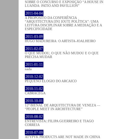
SOBRE O CONCURSO E EXPOSIÇÃO “A HOUSE IN
LUANDA: PATIO AND PAVILLION”
2011-04-04
A PROPÓSITO DA CONFERÊNCIA
“ARQUITECTURA [IN] ]OUT[ POLÍTICA”: UMA
LEITURA DISCIPLINAR SOBRE A MEDIAÇÃO E A
ESPECIFICIDADE
2011-03-09
HUGO MADUREIRA: O ARTISTA-JOALHEIRO
2011-02-07
O QUE MUDOU, O QUE NÃO MUDOU E O QUE
PRECISA MUDAR
2011-01-11
nada
2010-12-02
PEQUENO ELOGIO DO ARCAICO
2010-11-02
CABRACEGA
2010-10-01
12ª BIENAL DE ARQUITECTURA DE VENEZA —
“PEOPLE MEET IN ARCHITECTURE”
2010-08-02
ENTREVISTA | FILIPA GUERREIRO E TIAGO
CORREIA
2010-07-09
ATYPYK PRODUCTS ARE NOT MADE IN CHINA