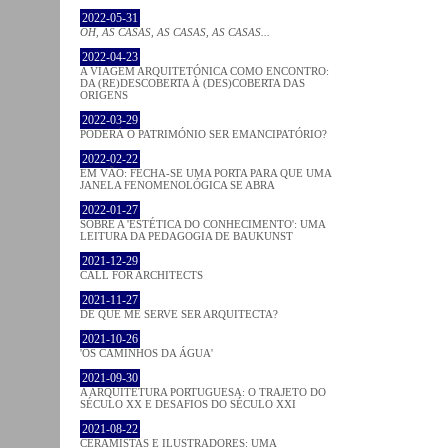
2022-05-31
OH, AS CASAS, AS CASAS, AS CASAS...
2022-04-23
A VIAGEM ARQUITETÓNICA COMO ENCONTRO:
DA (RE)DESCOBERTA À (DES)COBERTA DAS
ORIGENS
2022-03-29
PODERÁ O PATRIMÓNIO SER EMANCIPATÓRIO?
2022-02-22
EM VÃO: FECHA-SE UMA PORTA PARA QUE UMA
JANELA FENOMENOLÓGICA SE ABRA
2022-01-27
SOBRE A 'ESTÉTICA DO CONHECIMENTO': UMA
LEITURA DA PEDAGOGIA DE BAUKUNST
2021-12-29
CALL FOR ARCHITECTS
2021-11-27
DE QUE ME SERVE SER ARQUITECTA?
2021-10-26
'OS CAMINHOS DA ÁGUA'
2021-09-30
A ARQUITETURA PORTUGUESA: O TRAJETO DO
SÉCULO XX E DESAFIOS DO SÉCULO XXI
2021-08-22
CERAMISTAS E ILUSTRADORES: UMA