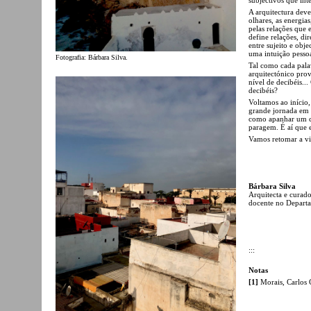
A arquitectura dev
olhares, as energia
pelas relações que 
define relações, di
entre sujeito e obj
uma intuição pessoa
Fotografia: Bárbara Silva.
Tal como cada pala
arquitectónico prov
nível de decibéis.
decibéis?
Voltamos ao início
grande jornada em e
como apanhar um c
paragem. É aí que en
Vamos retomar a v
Bárbara Silva
Arquitecta e curad
docente no Depart
:::
Notas
[1]
Morais, Carlos