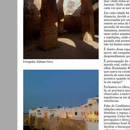
mar. Onde todas as
fascinar. Onde cada
cada vez que as nu
Em cada cidade há 
distancia, devido a
atravessadas por um
remete ao tema do 
sucessão de movime
fantasmas, memória
tanto seduz arquite
e repetições, onde
passado está presen
não há limites entre
É dentro desse espa
move, até conquista
desprendimento que
É preocupação do a
Fotografia: Bárbara Silva.
mundo real, onde o
olhar. Konstantin M
que usava na const
através de uma tram
acontece quando te
la em espaço?
Fechamos os olhos,
lá, só precisava qu
observador a interv
transforma-se em a
referências.
Falar de Casablanca
relações entre inter
desenhar o espaço 
pergunta: Como des
percepções e direc
recordamos Josef Al
decifrar a hierarqu
subjectivos que int