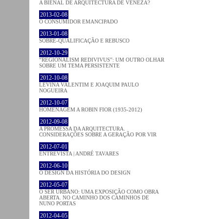
A BIENAL DE ARQUITECTURA DE VENEZA?
2013-02-08
O CONSUMIDOR EMANCIPADO
2013-01-08
SOBRE-QUALIFICAÇÃO E REBUSCO
2012-10-29
“REGIONALISM REDIVIVUS”: UM OUTRO OLHAR
SOBRE UM TEMA PERSISTENTE
2012-10-08
LEVINA VALENTIM E JOAQUIM PAULO
NOGUEIRA
2012-10-07
HOMENAGEM A ROBIN FIOR (1935-2012)
2012-09-08
A PROMESSA DA ARQUITECTURA.
CONSIDERAÇÕES SOBRE A GERAÇÃO POR VIR
2012-07-01
ENTREVISTA | ANDRÉ TAVARES
2012-06-10
O DESIGN DA HISTÓRIA DO DESIGN
2012-05-07
O SER URBANO: UMA EXPOSIÇÃO COMO OBRA
ABERTA. NO CAMINHO DOS CAMINHOS DE
NUNO PORTAS
2012-04-05