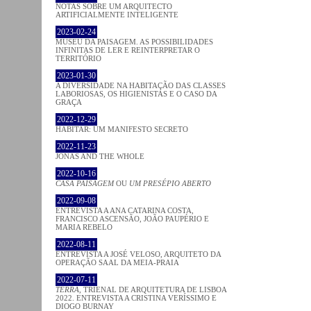
NOTAS SOBRE UM ARQUITECTO
ARTIFICIALMENTE INTELIGENTE
2023-02-24
MUSEU DA PAISAGEM. AS POSSIBILIDADES
INFINITAS DE LER E REINTERPRETAR O
TERRITÓRIO
2023-01-30
A DIVERSIDADE NA HABITAÇÃO DAS CLASSES
LABORIOSAS, OS HIGIENISTAS E O CASO DA
GRAÇA
2022-12-29
HABITAR: UM MANIFESTO SECRETO
2022-11-23
JONAS AND THE WHOLE
2022-10-16
CASA PAISAGEM
OU
UM PRESÉPIO ABERTO
2022-09-08
ENTREVISTA A ANA CATARINA COSTA,
FRANCISCO ASCENSÃO, JOÃO PAUPÉRIO E
MARIA REBELO
2022-08-11
ENTREVISTA A JOSÉ VELOSO, ARQUITETO DA
OPERAÇÃO SAAL DA MEIA-PRAIA
2022-07-11
TERRA
, TRIENAL DE ARQUITETURA DE LISBOA
2022. ENTREVISTA A CRISTINA VERÍSSIMO E
DIOGO BURNAY