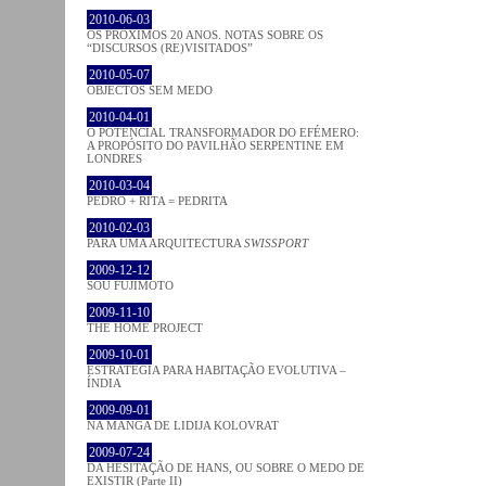
2010-06-03
OS PRÓXIMOS 20 ANOS. NOTAS SOBRE OS
“DISCURSOS (RE)VISITADOS”
2010-05-07
OBJECTOS SEM MEDO
2010-04-01
O POTENCIAL TRANSFORMADOR DO EFÉMERO:
A PROPÓSITO DO PAVILHÃO SERPENTINE EM
LONDRES
2010-03-04
PEDRO + RITA = PEDRITA
2010-02-03
PARA UMA ARQUITECTURA
SWISSPORT
2009-12-12
SOU FUJIMOTO
2009-11-10
THE HOME PROJECT
2009-10-01
ESTRATÉGIA PARA HABITAÇÃO EVOLUTIVA –
ÍNDIA
2009-09-01
NA MANGA DE LIDIJA KOLOVRAT
2009-07-24
DA HESITAÇÃO DE HANS, OU SOBRE O MEDO DE
EXISTIR (Parte II)