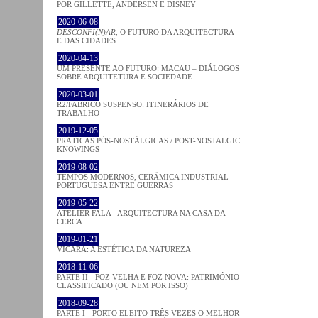
POR GILLETTE, ANDERSEN E DISNEY
2020-06-08
DESCONFI(N)AR
, O FUTURO DA ARQUITECTURA
E DAS CIDADES
2020-04-13
UM PRESENTE AO FUTURO: MACAU – DIÁLOGOS
SOBRE ARQUITETURA E SOCIEDADE
2020-03-01
R2/FABRICO SUSPENSO: ITINERÁRIOS DE
TRABALHO
2019-12-05
PRÁTICAS PÓS-NOSTÁLGICAS / POST-NOSTALGIC
KNOWINGS
2019-08-02
TEMPOS MODERNOS, CERÂMICA INDUSTRIAL
PORTUGUESA ENTRE GUERRAS
2019-05-22
ATELIER FALA - ARQUITECTURA NA CASA DA
CERCA
2019-01-21
VICARA: A ESTÉTICA DA NATUREZA
2018-11-06
PARTE II - FOZ VELHA E FOZ NOVA: PATRIMÓNIO
CLASSIFICADO (OU NEM POR ISSO)
2018-09-28
PARTE I - PORTO ELEITO TRÊS VEZES O MELHOR