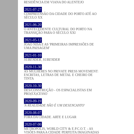
RESIDÊNCIA EM VIANA DO ALENTEJO
2021-07-27
COMPREENSÃO DA CIDADE DO PORTO ATÉ AO
SÉCULO XX
2021-06-20
O ANTECEDENTE CULTURAL DO PORTO NA
TRANSIÇÃO PARA O SÉCULO XXI
2021-05-12
JOÃO NISA E AS 'PRIMEIRAS IMPRESSÕES DE
UMA PAISAGEM'
2021-01-10
SURENDER, SURENDER
2020-11-30
AS MULHERES NO PRIVATE PRESS MOVEMENT:
ESCRITAS, LETRAS DE METAL E CHEIRO DE
TINTA
2020-10-30
DES/CONSTRUÇÃO - OS ESPACIALISTAS EM
PRO(EX)CESSO
2020-09-19
'A REALIDADE NÃO É UM DESENCANTO'
2020-08-07
FORA DA CIDADE. ARTE E LUGAR
2020-07-06
METROPOLIS, WORLD CITY & E.P.C.O.T. - AS
VISÕES PARA A CIDADE PERFEITA IMAGINADAS