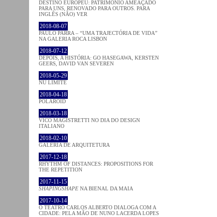
DESTINO EUROPEU: PATRIMÓNIO AMEAÇADO
PARA UNS, RENOVADO PARA OUTROS. PARA
INGLÊS (NÃO) VER
2018-08-07
PAULO PARRA – “UMA TRAJECTÓRIA DE VIDA”
NA GALERIA ROCA LISBON
2018-07-12
DEPOIS, A HISTÓRIA: GO HASEGAWA, KERSTEN
GEERS, DAVID VAN SEVEREN
2018-05-29
NU LIMITE
2018-04-18
POLAROID
2018-03-18
VICO MAGISTRETTI NO DIA DO DESIGN
ITALIANO
2018-02-10
GALERIA DE ARQUITETURA
2017-12-18
RHYTHM OF DISTANCES: PROPOSITIONS FOR
THE REPETITION
2017-11-15
SHAPINGSHAPE
NA BIENAL DA MAIA
2017-10-14
O TEATRO CARLOS ALBERTO DIALOGA COM A
CIDADE: PELA MÃO DE NUNO LACERDA LOPES