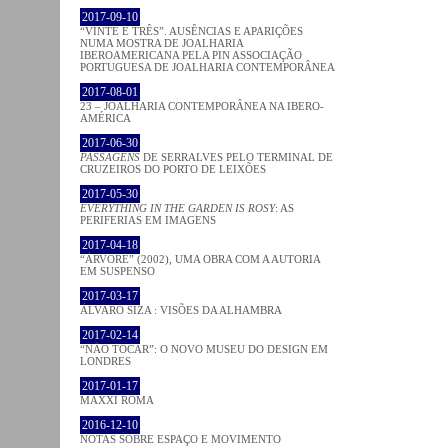
2017-09-10
“VINTE E TRÊS”. AUSÊNCIAS E APARIÇÕES
NUMA MOSTRA DE JOALHARIA
IBEROAMERICANA PELA PIN ASSOCIAÇÃO
PORTUGUESA DE JOALHARIA CONTEMPORÂNEA
2017-08-01
23 – JOALHARIA CONTEMPORÂNEA NA IBERO-
AMÉRICA
2017-06-30
PASSAGENS
DE SERRALVES PELO TERMINAL DE
CRUZEIROS DO PORTO DE LEIXÕES
2017-05-30
EVERYTHING IN THE GARDEN IS ROSY
: AS
PERIFERIAS EM IMAGENS
2017-04-18
“ÁRVORE” (2002), UMA OBRA COM A AUTORIA
EM SUSPENSO
2017-03-17
ÁLVARO SIZA : VISÕES DA ALHAMBRA
2017-02-14
“NÃO TOCAR”: O NOVO MUSEU DO DESIGN EM
LONDRES
2017-01-17
MAXXI ROMA
2016-12-10
NOTAS SOBRE ESPAÇO E MOVIMENTO