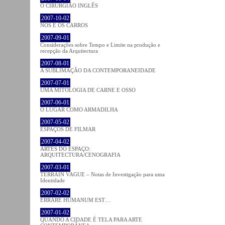
O CIRURGIÃO INGLÊS
2007-10-02
NÓS E OS CARROS
2007-09-01
Considerações sobre Tempo e Limite na produção e
recepção da Arquitectura
2007-08-01
A SUBLIMAÇÃO DA CONTEMPORANEIDADE
2007-07-01
UMA MITOLOGIA DE CARNE E OSSO
2007-06-01
O LUGAR COMO ARMADILHA
2007-05-02
ESPAÇOS DE FILMAR
2007-04-02
ARTES DO ESPAÇO:
ARQUITECTURA/CENOGRAFIA
2007-03-01
TERRAIN VAGUE – Notas de Investigação para uma
Identidade
2007-02-02
ERRARE HUMANUM EST…
2007-01-02
QUANDO A CIDADE É TELA PARA ARTE