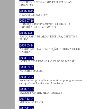
“DELIRIOUS NEW YORK” EXPLICADO ÀS
CRIANÇAS
2008-08-15
A ROOM WITH A VIEW
2008-07-16
DEBATER CRIATIVAMENTE A CIDADE: A
EXPERIÊNCIA
PORTO REDUX
2008-06-17
FOTOGRAFIA DE ARQUITECTURA, DEFEITO E
FEITIO
2008-05-14
A PROPÓSITO DA DEMOLIÇÃO DO ROBIN HOOD
GARDENS
2008-04-08
INTERFACES URBANOS: O CASO DE MACAU
2008-03-01
AS CORES DA COR
2008-02-02
Notas sobre a produção arquitectónica portuguesa e sua
cartografia na Architectural Association
2008-01-03
TARZANS OF THE MEDIA JUNGLE
2007-12-04
MÚSICA INTERIOR
2007-11-04