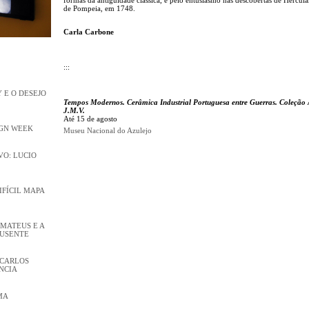
de Pompeia, em 1748.
Carla Carbone
:::
 E O DESEJO
Tempos Modernos. Cerâmica Industrial Portuguesa entre Guerras. Coleção 
J.M.V.
Até 15 de agosto
IGN WEEK
Museu Nacional do Azulejo
O: LUCIO
DIFÍCIL MAPA
 MATEUS E A
AUSENTE
 CARLOS
NCIA
MA