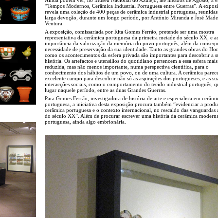
“Tempos Modernos, Cerâmica Industrial Portuguesa entre Guerras”. A expos
revela uma coleção de 400 peças de cerâmica industrial portuguesa, reunida
larga devoção, durante um longo período, por António Miranda e José Made
Ventura.
A exposição, comissariada por Rita Gomes Ferrão, pretende ser uma mostra
representativa da cerâmica portuguesa da primeira metade do século XX, e a
importância da valorização da memória do povo português, além da conseq
necessidade de preservação da sua identidade. Tanto as grandes obras do H
como os acontecimentos da esfera privada são importantes para descobrir a s
história. Os artefactos e utensílios do quotidiano pertencem a essa esfera mais
reduzida, mas não menos importante, numa perspectiva científica, para o
conhecimento dos hábitos de um povo, ou de uma cultura. A cerâmica parec
excelente campo para descobrir não só as aspirações dos portugueses, e as su
interacções sociais, como o comportamento do tecido industrial português, q
lugar naquele período, entre as duas Grandes Guerras.
Para Gomes Ferrão, investigadora de história de arte e especialista em cerâmi
portuguesa, a iniciativa desta exposição procura também “evidenciar a prod
cerâmica portuguesa e o contexto internacional, no rescaldo das vanguardas a
do século XX”. Além de procurar escrever uma história da cerâmica modern
portuguesa, ainda algo embrionária.