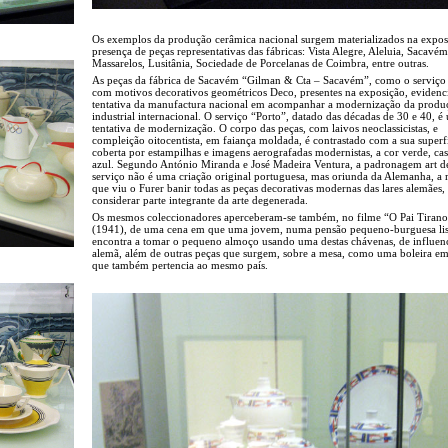
Os exemplos da produção cerâmica nacional surgem materializados na expos
presença de peças representativas das fábricas: Vista Alegre, Aleluia, Sacavém
Massarelos, Lusitânia, Sociedade de Porcelanas de Coimbra, entre outras.
As peças da fábrica de Sacavém “Gilman & Cta – Sacavém”, como o serviço 
com motivos decorativos geométricos Deco, presentes na exposição, evidenc
tentativa da manufactura nacional em acompanhar a modernização da produ
industrial internacional. O serviço “Porto”, datado das décadas de 30 e 40, é
tentativa de modernização. O corpo das peças, com laivos neoclassicistas, e
compleição oitocentista, em faiança moldada, é contrastado com a sua superfí
coberta por estampilhas e imagens aerografadas modernistas, a cor verde, ca
azul. Segundo António Miranda e José Madeira Ventura, a padronagem art d
serviço não é uma criação original portuguesa, mas oriunda da Alemanha, a
que viu o Furer banir todas as peças decorativas modernas das lares alemães,
considerar parte integrante da arte degenerada.
Os mesmos coleccionadores aperceberam-se também, no filme “O Pai Tirano
(1941), de uma cena em que uma jovem, numa pensão pequeno-burguesa lis
encontra a tomar o pequeno almoço usando uma destas chávenas, de influen
alemã, além de outras peças que surgem, sobre a mesa, como uma boleira em
que também pertencia ao mesmo país.