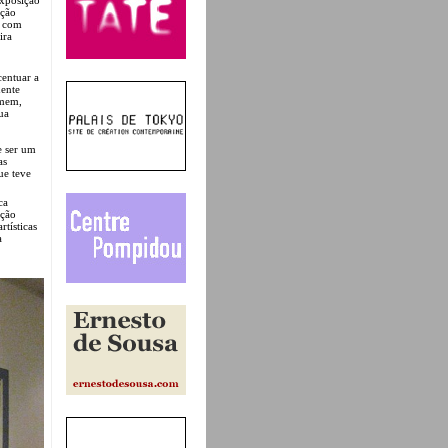
ição
s com
ira
centuar a
uente
omem,
ua
e ser um
as
ue teve
ca
ução
rtísticas
a