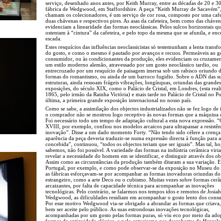
serviço, desenhado anos antes, por Keith Murray, entre as décadas de 20 e 30
fábrica de Wedgwood, em Staffordshire. A peça “Keith Murray de Sacavém”
chamam os colecionadores, é um serviço de cor rosa, composto por uma cafe
duas chávenas e respectivos pires. As asas da cafeteira, bem como das cháven
evidenciam a linearidade das formas neoclássicas. Pelos sulcos horizontais q
ostentam à “cintura” da cafeteira, e pelo topo da mesma que se afunila, e en
escada.
Estes resquícios das influências neoclassicistas só testemunham a lenta trans
do gosto, e como o mesmo é pautado por avanços e recuos. Permeáveis ao g
consumidor, ou às condicionantes da produção, eles evidenciam os cruzamen
um estilo moderno alemão, atravessado por um gosto neoclássico tardio, ou
entrecruzado por um resquício de paisagem imersa sob um rabisco oriundo 
formas do romantismo, ou ainda de um barroco fugidio. Sobre o ADN das s
estruturas, ainda ressoam frágeis vibrações, longínquas, oriundas das grandes
exposições, do século XIX, como o Palácio de Cristal, em Londres, (esta rea
1865, pelo irmão da Rainha Victória) e mais tarde no Palácio de Cristal no Po
última, a primeira grande exposição internacional no nosso país.
Como se sabe, a assimilação dos objectos industrializados não se fez logo de 
o comprador não se mostrou logo receptivo às novas formas que a máquina d
Foi necessário todo um tempo de adaptação cultural a esta nova expressão. “
XVIII, por exemplo, confiou nos modelos arcaicos para ultrapassar a resistên
inovação”. Disse a um dado momento Forty. “Não tendo sido célere a crença
aparência da peça deveria traduzir-se numa expressão directa à função para a
concebida”, continuou, “todos os objectos teriam que ser iguais”. Mas tal, ho
sabemos, não foi possível. A variedade das formas na indústria cerâmica viria
revelar a necessidade do homem em se identificar, e distinguir através dos ob
Assim como as circunstâncias da produção também ditaram a sua variação. 
Portugal, por exemplo, e como pode observar-se da exposição no Museu do 
as fábricas esforçavam-se por acompanhar as formas inovadoras oriundas do
estrangeiro, como a arte Deco ou o cubismo. Muitas vezes sobre formas cerâ
arcaizantes, por falta de capacidade técnica para acompanhar as inovações
tecnológicas. Pelo contrário, se falarmos nos tempos idos e remotos de Josiah
Wedgwood, as dificuldades residiam em acompanhar o gosto lento dos cons
Por esse motivo Wedgwood via-se obrigado a abrandar as formas que criava,
bem ser aceite pelo público. As suas estrondosas inovações tecnológicas,
acompanhadas por um gosto pelas formas puras, só viu eco por meio da ado
formas da antiguidade clássica, e pelo entusiasmo nas descobertas de Hercul