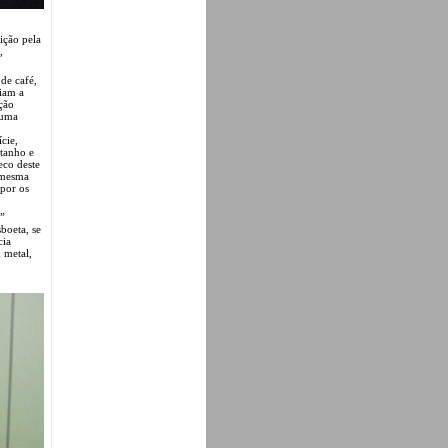
ição pela
,
de café,
iam a
ção
 uma
cie,
stanho e
eco deste
 mesma
 por os
”
boeta, se
cia
 metal,