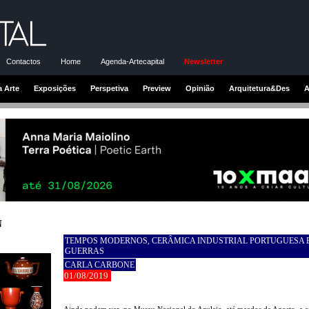
Contactos
Home
Agenda-Artecapital
Newsletter
a Arte
Exposições
Perspetiva
Preview
Opinião
Arquitetura&Des
A
N
TEMPOS MODERNOS, CERÂMICA INDUSTRIAL PORTUGUESA 
GUERRAS
CARLA CARBONE
01/08/2019
Ainda podem ver, no Museu Nacional do Azulejo, até meados de Agosto, a 