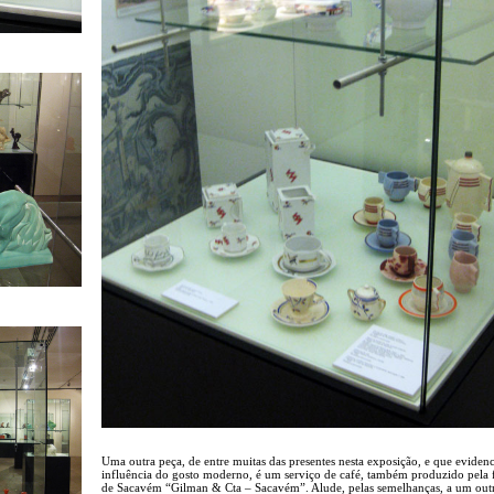
Uma outra peça, de entre muitas das presentes nesta exposição, e que evidenc
influência do gosto moderno, é um serviço de café, também produzido pela 
de Sacavém “Gilman & Cta – Sacavém”. Alude, pelas semelhanças, a um out