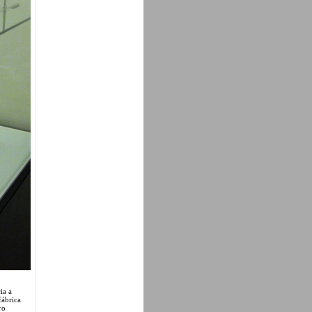
ia a
fábrica
ro