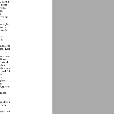
, para a
, como
teira,
as,
ue
cerra em
formação
osto do
tos de
das
uas
lizada em
rto. Esta
imediato,
itava.
O século
cia à
 de que a
 qual foi
je
 a
jectos.
Em
Azulejo,
micas
umidores.
 para
pção das
aneum e