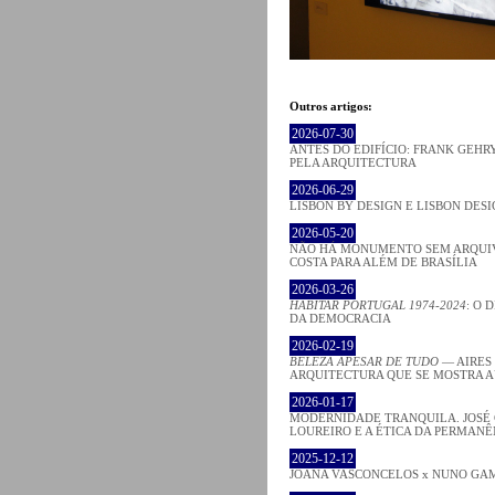
Outros artigos:
2026-07-30
ANTES DO EDIFÍCIO: FRANK GEHRY
PELA ARQUITECTURA
2026-06-29
LISBON BY DESIGN E LISBON DES
2026-05-20
NÃO HÁ MONUMENTO SEM ARQUIV
COSTA PARA ALÉM DE BRASÍLIA
2026-03-26
HABITAR PORTUGAL 1974-2024
: O 
DA DEMOCRACIA
2026-02-19
BELEZA APESAR DE TUDO
— AIRES
ARQUITECTURA QUE SE MOSTRA 
2026-01-17
MODERNIDADE TRANQUILA. JOSÉ
LOUREIRO E A ÉTICA DA PERMANÊ
2025-12-12
JOANA VASCONCELOS x NUNO GA