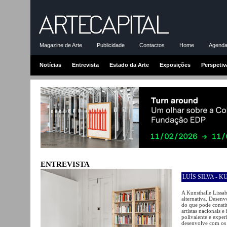
Magazine de Arte
Publicidade
Contactos
Home
Agenda-
Notícias
Entrevista
Estado da Arte
Exposições
Perspetiv
ENTREVISTA
LUÍS SILVA - 
A Kunsthalle Lissa
alternativa. Desenv
do que pode constit
artistas nacionais 
polivalente e exper
desenvolve com os a