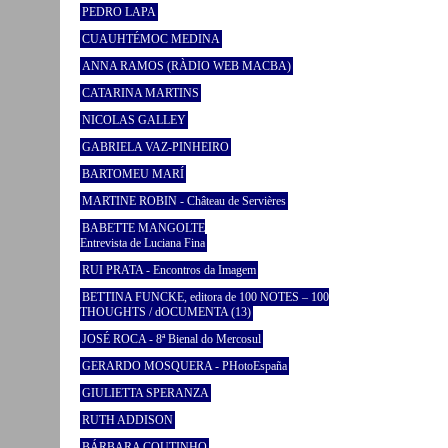
PEDRO LAPA
CUAUHTÉMOC MEDINA
ANNA RAMOS (RÀDIO WEB MACBA)
CATARINA MARTINS
NICOLAS GALLEY
GABRIELA VAZ-PINHEIRO
BARTOMEU MARÍ
MARTINE ROBIN - Château de Servières
BABETTE MANGOLTE
Entrevista de Luciana Fina
RUI PRATA - Encontros da Imagem
BETTINA FUNCKE, editora de 100 NOTES – 100
THOUGHTS / dOCUMENTA (13)
JOSÉ ROCA - 8ª Bienal do Mercosul
GERARDO MOSQUERA - PHotoEspaña
GIULIETTA SPERANZA
RUTH ADDISON
BÁRBARA COUTINHO