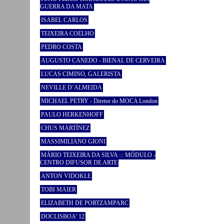
GUERRA DA MATA
ISABEL CARLOS
TEIXEIRA COELHO
PEDRO COSTA
AUGUSTO CANEDO - BIENAL DE CERVEIRA
LUCAS CIMINO, GALERISTA
NEVILLE D’ALMEIDA
MICHAEL PETRY - Diretor do MOCA London
PAULO HERKENHOFF
CHUS MARTÍNEZ
MASSIMILIANO GIONI
MÁRIO TEIXEIRA DA SILVA ::: MÓDULO -
CENTRO DIFUSOR DE ARTE
ANTON VIDOKLE
TOBI MAIER
ELIZABETH DE PORTZAMPARC
DOCLISBOA’ 12