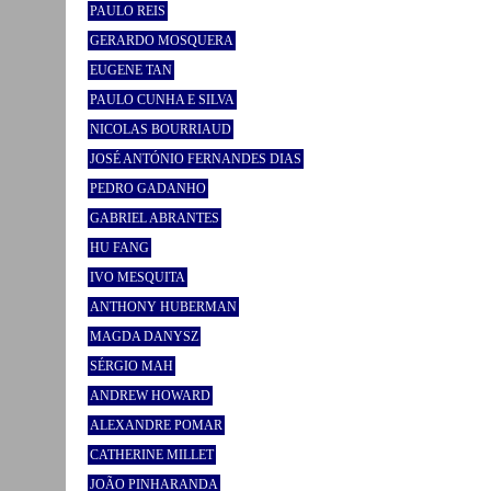
PAULO REIS
GERARDO MOSQUERA
EUGENE TAN
PAULO CUNHA E SILVA
NICOLAS BOURRIAUD
JOSÉ ANTÓNIO FERNANDES DIAS
PEDRO GADANHO
GABRIEL ABRANTES
HU FANG
IVO MESQUITA
ANTHONY HUBERMAN
MAGDA DANYSZ
SÉRGIO MAH
ANDREW HOWARD
ALEXANDRE POMAR
CATHERINE MILLET
JOÃO PINHARANDA