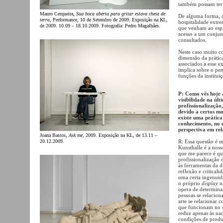
também possam ter 
Mauro Cerqueira,
Sua boca aberta para gritar estava cheia de
De alguma forma, a
terra
, Performance, 10 de Setembro de 2009. Exposição na KL,
hospitalidade extr
de 2009. 10.09 – 18.10.2009. Fotografia: Pedro Magalhães.
que venham ao espa
acesso a um conjun
consultados.
Neste caso muito co
dimensão da prática
associados a esse e
implica sobre o pen
funções da institui
P: Como vês hoje a
visibilidade na úl
profissionalização
devido a certos mo
existe uma prática
conhecimento, no e
perspectiva em re
Joana Bastos,
Ask me
, 2009. Exposição na KL, de 13.11 –
20.12.2009.
R: Essa questão é m
Kunsthalle é a noss
que me parece é qu
profissionalização 
às ferramentas da d
reflexão e critical
uma certa ingenuid
o próprio
display
nã
opera de determina
pessoas se relacion
arte se relacionar 
que funcionam no si
reduz apenas às nar
condições de produç