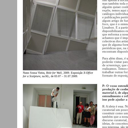
mas também toda e 
alguém quiser conhe
expõe, temos aqui 
catálogos individuai
e publicações perió
algum artigo de fun
foco, que é o enten
Lissabon. E a partir
disponibilizamos es
que enforma a nossa
achamos que é impor
colectivas dos arti
que de alguma form
periódicas que, na 
encontram disponív
Para além disso, é 
poderão visitar par
de
screenings
, que
realizamos. Temos 
trabalhar outras fo
Nuno Sousa Vieira,
Hole for Wall
, 2009. Exposição
X-Office
formato de exposiç
for a Sculpture
, na KL, de 03.07 – 31.07.2009.
P: O vosso entendi
produção de conhec
material é, de alg
entendimento e ref
isso pode ajudar 
R: A ideia é essa. 
curatorial um pouco
constituir como um
também que a nossa 
discurso curatorial
ideias, de conceito
nos interessa, são 