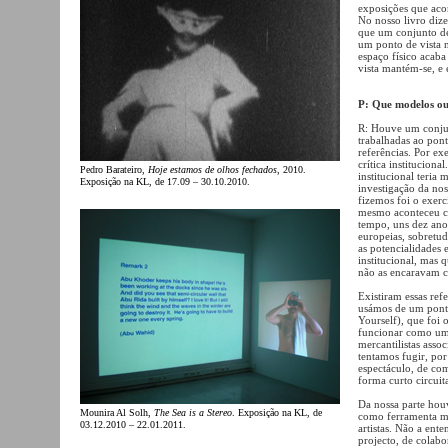
exposições que acon
No nosso livro diz
que um conjunto de
um ponto de vista n
espaço físico acaba
vista mantém-se, e 
P: Que modelos ou 
R: Houve um conjun
trabalhadas ao pont
referências. Por ex
crítica instituciona
Pedro Barateiro,
Hoje estamos de olhos fechados
, 2010.
institucional teri
Exposição na KL, de 17.09 – 30.10.2010.
investigação da noss
fizemos foi o exerc
mesmo aconteceu co
tempo, uns dez anos
europeias, sobretu
as potencialidades
institucional, mas 
não as encaravam c
Existiram essas refe
usámos de um ponto
Yourself), que foi
funcionar como um 
mercantilistas asso
tentamos fugir, por
espectáculo, de co
forma curto circuit
Da nossa parte hou
Mounira Al Solh,
The Sea is a Stereo
. Exposição na KL, de
como ferramenta m
03.12.2010 – 22.01.2011.
artistas. Não a en
projecto, de colabo