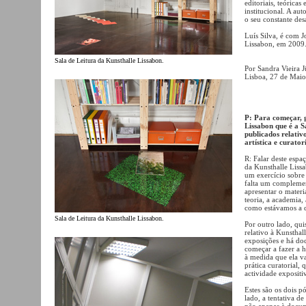
editoriais, teóricas
institucional. A aut
o seu constante des
Luís Silva, é com 
Lissabon, em 2009
Sala de Leitura da Kunsthalle Lissabon.
Por Sandra Vieira 
Lisboa, 27 de Mai
P: Para começar, g
Lissabon que é a S
publicados relativ
artística e curatori
R: Falar deste espaç
da Kunsthalle Liss
um exercício sobre a
falta um complemen
apresentar o materi
teoria, a academia
como estávamos a d
Sala de Leitura da Kunsthalle Lissabon.
Por outro lado, qui
relativo à Kunsthal
exposições e há do
começar a fazer a h
à medida que ela v
prática curatorial,
actividade expositi
Estes são os dois p
lado, a tentativa d
não apenas à docum