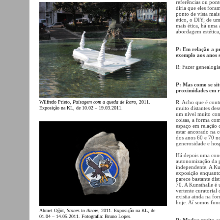
referências ou pont
diria que eles fora
ponto de vista mais
ético, o DIY; de u
mais ética, há uma 
abordagem estética,
P: Em relação a pr
exemplo aos anos s
R: Fazer genealogi
P: Mas como se sit
proximidades em r
Wilfredo Prieto,
Paisagem com a queda de Ícaro
, 2011.
R: Acho que é cont
Exposição na KL, de 10.02 – 19.03.2011.
muito distantes des
um nível muito co
coisas, a forma co
espaço em relação
estar ancorado na 
dos anos 60 e 70 no
generosidade e hos
Há depois uma const
autonomização da pr
independente. A Ku
exposição enquanto 
parece bastante dis
70. A Kunsthalle é 
vertente curatorial
existia ainda na fo
hoje. Aí somos fund
Ahmet Öğüt,
Stones to throw
, 2011. Exposição na KL, de
01.04 – 14.05.2011. Fotografia: Bruno Lopes.
P: Mudou muita coi