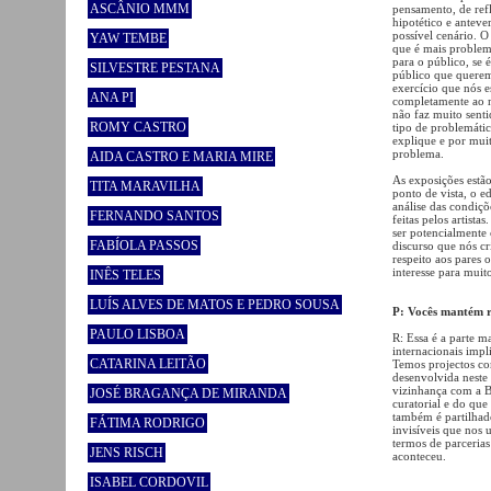
ASCÂNIO MMM
pensamento, de refl
hipotético e anteve
possível cenário. O
YAW TEMBE
que é mais problem
para o público, se é
SILVESTRE PESTANA
público que querem
exercício que nós e
ANA PI
completamente ao me
não faz muito senti
ROMY CASTRO
tipo de problemáti
explique e por mui
problema.
AIDA CASTRO E MARIA MIRE
As exposições estã
TITA MARAVILHA
ponto de vista, o e
análise das condiçõ
FERNANDO SANTOS
feitas pelos artist
ser potencialmente 
FABÍOLA PASSOS
discurso que nós cr
respeito aos pares
interesse para muit
INÊS TELES
LUÍS ALVES DE MATOS E PEDRO SOUSA
P: Vocês mantém r
PAULO LISBOA
R: Essa é a parte m
internacionais imp
CATARINA LEITÃO
Temos projectos co
desenvolvida neste
vizinhança com a 
JOSÉ BRAGANÇA DE MIRANDA
curatorial e do que
também é partilhad
FÁTIMA RODRIGO
invisíveis que nos
termos de parceria
JENS RISCH
aconteceu.
ISABEL CORDOVIL