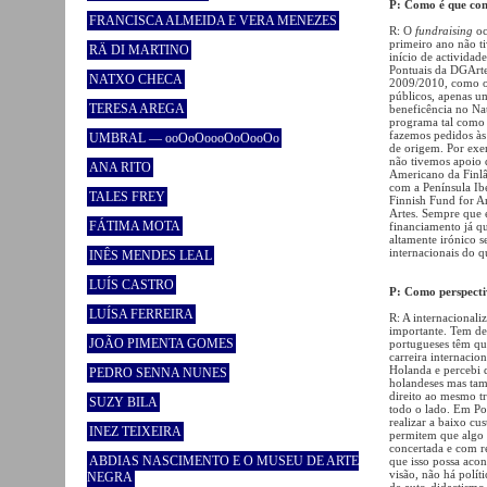
P: Como é que con
FRANCISCA ALMEIDA E VERA MENEZES
R: O
fundraising
oc
primeiro ano não t
RÄ DI MARTINO
início de actividad
Pontuais da DGArte
NATXO CHECA
2009/2010, como o
públicos, apenas u
TERESA AREGA
beneficência no Nat
programa tal como 
fazemos pedidos às 
UMBRAL — ooOoOoooOoOooOo
de origem. Por exem
não tivemos apoio 
ANA RITO
Americano da Finlân
com a Península Ib
TALES FREY
Finnish Fund for Ar
Artes. Sempre que e
FÁTIMA MOTA
financiamento já q
altamente irónico s
internacionais do q
INÊS MENDES LEAL
LUÍS CASTRO
P: Como perspecti
LUÍSA FERREIRA
R: A internacionali
importante. Tem de 
JOÃO PIMENTA GOMES
portugueses têm qu
carreira internacio
Holanda e percebi 
PEDRO SENNA NUNES
holandeses mas tam
direito ao mesmo t
SUZY BILA
todo o lado. Em Po
realizar a baixo cus
INEZ TEIXEIRA
permitem que algo a
concertada e com re
ABDIAS NASCIMENTO E O MUSEU DE ARTE
que isso possa aco
visão, não há polít
NEGRA
de auto-didactismo