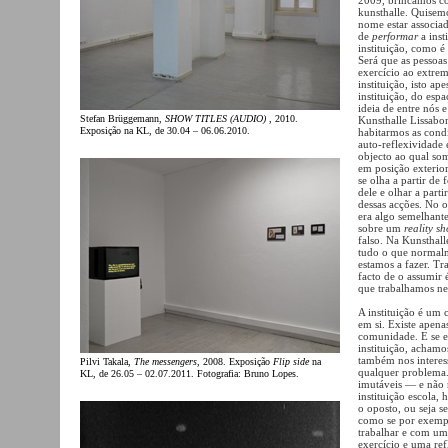
kunsthalle. Quisem
nome estar associad
de
performar
a inst
instituição, como é
Será que as pessoas
exercício ao extre
instituição, isto 
instituição, do espa
ideia de entre nós
Stefan Brüggemann,
SHOW TITLES (AUDIO)
, 2010.
Kunsthalle Lissabon
Exposição na KL, de 30.04 – 06.06.2010.
habitarmos as cond
auto-reflexividade 
objecto ao qual so
em posição exterior
se olha a partir de
dele e olhar a parti
dessas acções. No o
era algo semelhant
sobre um
reality s
falso. Na Kunsthall
tudo o que normalm
estamos a fazer. Tr
facto de o assumir 
que trabalhamos nel
A instituição é um 
em si. Existe apena
comunidade. E se e
instituição, achamo
também nos interes
Pilvi Takala,
The messengers
, 2008. Exposição
Flip side
na
qualquer problema.
KL, de 26.05 – 02.07.2011. Fotografia: Bruno Lopes.
imutáveis — e não m
instituição escola,
o oposto, ou seja s
como se por exempl
trabalhar e com um
exercício e uma ref