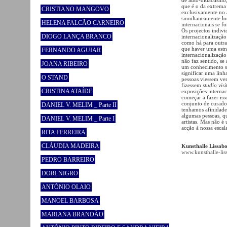
que é o da extrema 
CRISTIANO MANGOVO
exclusivamente no â
simultaneamente lo
HELENA FALCÃO CARNEIRO
internacionais se f
Os projectos indivi
DIOGO LANÇA BRANCO
internacionalizaçã
como há para outra
que haver uma estr
FERNANDO AGUIAR
internacionalização
não faz sentido, se
JOANA RIBEIRO
um conhecimento so
significar uma linh
O STAND
pessoas viessem ver 
fizessem
studio visi
CRISTINA ATAÍDE
exposições internac
começar a fazer iss
conjunto de curador
DANIEL V. MELIM _ Parte II
tenhamos afinidade
algumas pessoas, qu
DANIEL V. MELIM _ Parte I
artistas. Mas não é
acção à nossa esca
RITA FERREIRA
CLÁUDIA MADEIRA
Kunsthalle Lissab
www.kunsthalle-lis
PEDRO BARREIRO
DORI NIGRO
ANTÓNIO OLAIO
MANOEL BARBOSA
MARIANA BRANDÃO