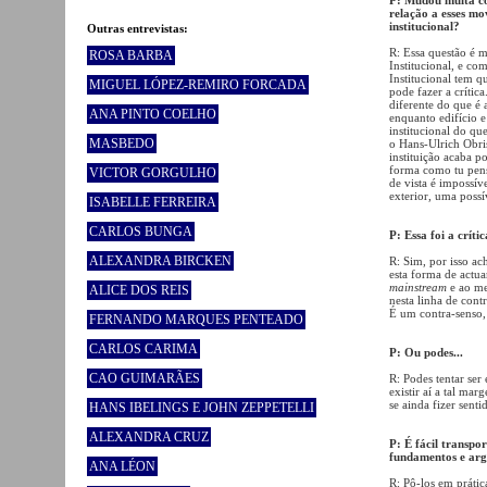
relação a esses mo
institucional?
Outras entrevistas:
R: Essa questão é m
ROSA BARBA
Institucional, e com
Institucional tem qu
MIGUEL LÓPEZ-REMIRO FORCADA
pode fazer a crític
diferente do que é 
ANA PINTO COELHO
enquanto edifício e
institucional do q
MASBEDO
o Hans-Ulrich Obrist
instituição acaba p
forma como tu pensa
VICTOR GORGULHO
de vista é impossíve
exterior, uma possí
ISABELLE FERREIRA
CARLOS BUNGA
P: Essa foi a críti
ALEXANDRA BIRCKEN
R: Sim, por isso ac
esta forma de actua
mainstream
e ao me
ALICE DOS REIS
nesta linha de cont
É um contra-senso,
FERNANDO MARQUES PENTEADO
CARLOS CARIMA
P: Ou podes...
CAO GUIMARÃES
R: Podes tentar ser 
existir aí a tal mar
se ainda fizer senti
HANS IBELINGS E JOHN ZEPPETELLI
ALEXANDRA CRUZ
P: É fácil transpor
fundamentos e ar
ANA LÉON
R: Pô-los em práti