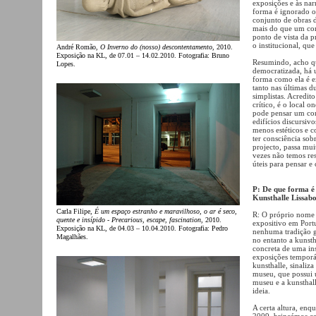
exposições e às nar
forma é ignorado 
conjunto de obras 
mais do que um conj
ponto de vista da 
o institucional, qu
André Romão,
O Inverno do (nosso) descontentamento
, 2010.
Exposição na KL, de 07.01 – 14.02.2010. Fotografia: Bruno
Resumindo, acho que
Lopes.
democratizada, há u
forma como ela é ex
tanto nas últimas d
simplistas. Acredit
crítico, é o local o
pode pensar um con
edifícios discursi
menos estéticos e c
ter consciência sob
projecto, passa mui
vezes não temos res
úteis para pensar e
P: De que forma é q
Kunsthalle Lissab
Carla Filipe,
É um espaço estranho e maravilhoso, o ar é seco,
R: O próprio nome
quente e insípido - Precarious, escape, fascination
, 2010.
expositivo em Port
Exposição na KL, de 04.03 – 10.04.2010. Fotografia: Pedro
nenhuma tradição 
Magalhães.
no entanto a kunsth
concreta de uma ins
exposições temporár
kunsthalle, sinaliza
museu, que possui 
museu e a kunsthall
ideia.
A certa altura, enq
2009, brincámos co