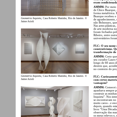
eram condicionad
AMMM:
Por meio d
de Chico Buarque, q
forma metafórica. 
Buarque recebeu o
Geometria Inquieta
, Casa Roberto Marinho, Rio de Janeiro. ©
de agradecimento, re
Jaime Acioli
não Bolsonaro, que 
Nas artes-plásticas
de arte moderna no
foram fechados pelo
Ribeiro, entre outr
universitários fora
FLC: O seu nome e 
construtivismo. Q
transformação do c
AMMM:
Creio que 
seu curador Lauro C
longo de 60 anos de
diretriz que, acred
no contexto do proj
Geometria Inquieta
, Casa Roberto Marinho, Rio de Janeiro. ©
FLC: Curiosamente
Jaime Acioli
com certos materia
vantagem?
AMMM:
Comecei a
apanhava sempre pe
construir as minha
Inquieta”. Nos inte
se encontravam no l
muito caros - e en
depois, quando esta
livro “Uma Década d
observação das maq
os meus relevos e, 