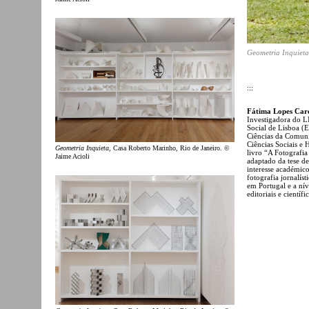
Geometria Inquieta
:::
Fátima Lopes Car
Investigadora do 
Social de Lisboa (
Ciências da Comuni
Ciências Sociais e
Geometria Inquieta
, Casa Roberto Marinho, Rio de Janeiro. ©
livro “A Fotografi
Jaime Acioli
adaptado da tese d
interesse académic
fotografia jornalís
em Portugal e a nív
editoriais e científi