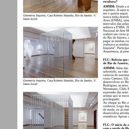
escultura?
AMMM:
Desde a mi
arquiteto. Já aqui 
me o queria seguir.
Geometria Inquieta
, Casa Roberto Marinho, Rio de Janeiro. ©
nunca tinha desenha
Jaime Acioli
Artes (ENBA), uma v
intervalos das aula
sediava a ENBA. Des
Nacional de Arte M
realizei um curso p
do Rio de Janeiro, 
pagar as minhas co
realizava as minha
Inquieta”. Particip
Arquitetura, já pen
FLC: Referiu que 
do Rio de Janeiro
AMMM:
Além das b
sobretudo, na vida
cariocas de nascime
como Caetano, Gil, 
Geometria Inquieta
, Casa Roberto Marinho, Rio de Janeiro. ©
desenvolveu no Rio
Jaime Acioli
Rodrigues, as artes
Weissmann, Cildo M
expressão das artes
artistas que se en
privilegiado.
Ao chegar ao Rio 
conhecer. Logo dep
de medo, eu já esta
desenvolvia ativida
resistência. Apesar
FLC: O início do s
com a perda de lib