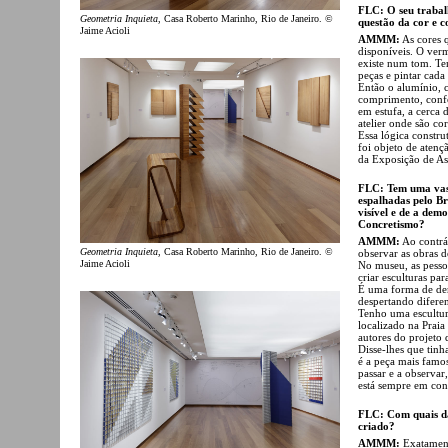
FLC: O seu trabal
Geometria Inquieta
, Casa Roberto Marinho, Rio de Janeiro. ©
questão da cor e c
Jaime Acioli
AMMM:
As cores q
disponíveis. O verm
existe num tom. Te
peças e pintar cada
Então o alumínio, 
comprimento, confo
em estufa, a cerca 
atelier onde são co
Essa lógica constru
foi objeto de aten
da Exposição de A
FLC: Tem uma vast
espalhadas pelo Br
visível e de a demo
Concretismo?
AMMM:
Ao contrá
Geometria Inquieta
, Casa Roberto Marinho, Rio de Janeiro. ©
observar as obras d
Jaime Acioli
No museu, as pesso
criar esculturas pa
É uma forma de demo
despertando difere
Tenho uma escultur
localizado na Praia
autores do projeto 
Disse-lhes que tinh
é a peça mais famos
passar e a observar,
está sempre em con
FLC: Com quais das
criado?
AMMM:
Exatamente