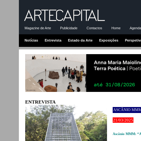
Magazine de Arte
Publicidade
Contactos
Home
Agenda-
Notícias
Entrevista
Estado da Arte
Exposições
Perspetiv
ENTREVISTA
ASCÂNIO MM
21/03/2025
Ascânio MMM: “A e