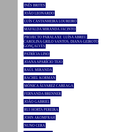
INÊS BRITES
JOÃO LEONARDO
LUÍS CASTANHEIRA LOUREIRO
MAFALDA MIRANDA JACINTO
PROJECTO PARALAXE: LUÍSA ABREU,
CAROLINA GRILO SANTOS, DIANA GEIROTO
GONÇALVES
PATRÍCIA LINO
JOANA APARÍCIO TEJO
RAÚL MIRANDA
RACHEL KORMAN
MÓNICA ÁLVAREZ CAREAGA
FERNANDA BRENNER
JOÃO GABRIEL
RUI HORTA PEREIRA
JOHN AKOMFRAH
NUNO CERA