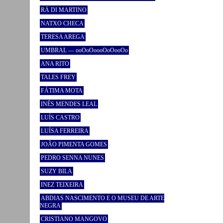
RÄ DI MARTINO
NATXO CHECA
TERESA AREGA
UMBRAL — ooOoOoooOoOooOo
ANA RITO
TALES FREY
FÁTIMA MOTA
INÊS MENDES LEAL
LUÍS CASTRO
LUÍSA FERREIRA
JOÃO PIMENTA GOMES
PEDRO SENNA NUNES
SUZY BILA
INEZ TEIXEIRA
ABDIAS NASCIMENTO E O MUSEU DE ARTE
NEGRA
CRISTIANO MANGOVO