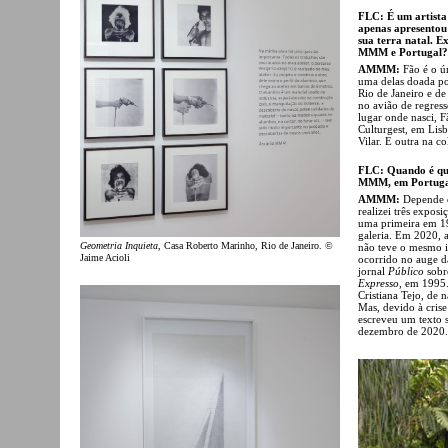
FLC: É um artista
apenas apresentou
sua terra natal. E
MMM e Portugal?
AMMM:
Fão é o ú
uma delas doada po
Rio de Janeiro e de
no avião de regress
lugar onde nasci, 
Culturgest, em Lisb
Vilar. E outra na c
FLC: Quando é que
MMM, em Portuga
AMMM:
Depende d
realizei três expos
uma primeira em 19
galeria. Em 2020, 
Geometria Inquieta
, Casa Roberto Marinho, Rio de Janeiro. ©
não teve o mesmo i
Jaime Acioli
ocorrido no auge d
jornal
Público
sobr
Expresso
, em 1995.
Cristiana Tejo, de 
Mas, devido à cris
escreveu um texto s
dezembro de 2020.