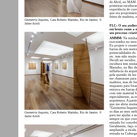
de Abril, no MAM d
primeiras escultura
experiência de con
que era proprietári
feitos de madeira, 
Geometria Inquieta
, Casa Roberto Marinho, Rio de Janeiro. ©
Jaime Acioli
FLC: O seu atelier
em bruto como a m
seu processo criat
AMMM:
Na minha 
executados no meu 
Eu projeto e constr
barras de seis metr
potencialidades do 
etc. tem sido muit
Decidi ser escultor
escultura tem muita
Marinho, no Rio de 
influência da arqui
pela questão da luz
me chamaram para c
madeira, mas de fer
enquanto para fixar
entrava em barras d
com este material f
especialmente, as 
arquitetura. A part
que me abriu muita
“Geometria Inquieta
os dias ao meu ate
Geometria Inquieta
, Casa Roberto Marinho, Rio de Janeiro. ©
para me ajudar a mo
Jaime Acioli
sempre eu que cons
entrada foi conce
Geralmente, faço os
ampliando a escala
entrada na Culturge