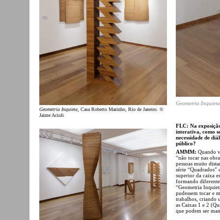
Geometria Inquieta
Geometria Inquieta
, Casa Roberto Marinho, Rio de Janeiro. ©
Jaime Acioli
FLC: Na exposição
interativa, como s
necessidade de diá
público?
AMMM:
Quando vi
“não tocar nas obr
pessoas muito dista
série “Quadrados” q
superior da caixa 
formando diferente
“Geometria Inquieta
pudessem tocar e ma
trabalhos, criando
as Caixas 1 e 2 (Qu
que podem ser man