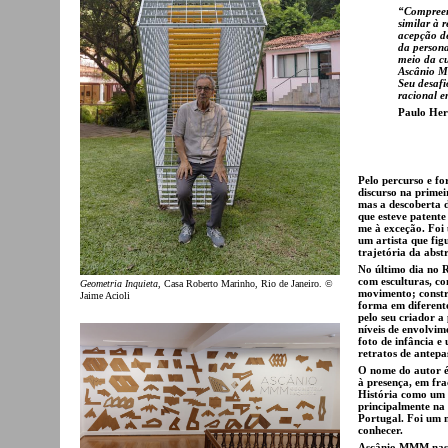
“Compreen
similar à 
acepção de
da persona
meio da cu
Ascânio M
Seu desafi
racional e
Paulo Her
Pelo percurso e fo
discurso na primei
mas a descoberta 
que esteve patent
me à exceção. Foi 
um artista que fig
trajetória da abs
No último dia no R
com esculturas, co
Geometria Inquieta
, Casa Roberto Marinho, Rio de Janeiro. ©
movimento; constr
Jaime Acioli
forma em diferente
pelo seu criador a
níveis de envolvim
foto de infância e
retratos de antepa
O nome do autor é
à presença, em fra
História como um d
principalmente na
Portugal. Foi um 
conhecer.
Ascânio MMM nasce