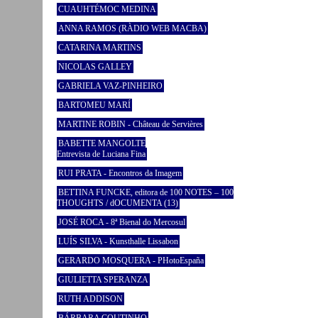
CUAUHTÉMOC MEDINA
ANNA RAMOS (RÀDIO WEB MACBA)
CATARINA MARTINS
NICOLAS GALLEY
GABRIELA VAZ-PINHEIRO
BARTOMEU MARÍ
MARTINE ROBIN - Château de Servières
BABETTE MANGOLTE
Entrevista de Luciana Fina
RUI PRATA - Encontros da Imagem
BETTINA FUNCKE, editora de 100 NOTES – 100
THOUGHTS / dOCUMENTA (13)
JOSÉ ROCA - 8ª Bienal do Mercosul
LUÍS SILVA - Kunsthalle Lissabon
GERARDO MOSQUERA - PHotoEspaña
GIULIETTA SPERANZA
RUTH ADDISON