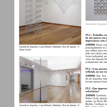
Geometria Inquieta
FLC: Trabalha com
de seis metros em 
importância tem o
AMMM:
Posso con
Geometria Inquieta
, Casa Roberto Marinho, Rio de Janeiro. ©
principalmente no q
Jaime Acioli
que utilizo para cri
mão em várias cama
forno industrial, p
certo das laterais 
acabamento são mui
FLC: A sua persona
refletida no seu tr
AMMM:
Sim. Sou 
de ser arquiteto ta
tivesse apenas form
FLC: Que impressã
referências?
AMMM:
Confesso 
Pedro Croft; aprec
artista, no Perez 
Berlim. Conheço os
Geometria Inquieta
, Casa Roberto Marinho, Rio de Janeiro. ©
Reis, entre outros.