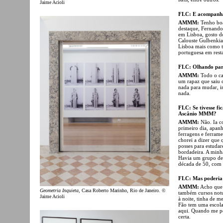
Jaime Acioli
FLC: E acompanha
AMMM:
Tenho boa
destaque, Fernando
em Lisboa, gosto d
Calouste Gulbenkia
Lisboa mais como tu
portuguesa em rest
FLC: Olhando para 
AMMM:
Todo o ca
um rapaz que saiu 
nada para mudar, i
nada.
FLC: Se tivesse fi
Ascânio MMM?
AMMM:
Não. Ia c
primeiro dia, apanh
ferragens e ferram
chorei a dizer que
posses para estudar
bordadeira. A minh
Havia um grupo de 
década de 50, com o
FLC: Mas poderia f
AMMM:
Acho que n
Geometria Inquieta
, Casa Roberto Marinho, Rio de Janeiro. ©
também cursos notur
Jaime Acioli
à noite, tinha de me
Fão tem uma escola 
aqui. Quando me pe
certa.