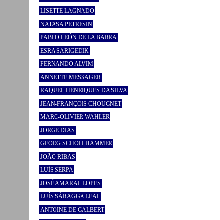
LISETTE LAGNADO
NATASA PETRESIN
PABLO LEÓN DE LA BARRA
ESRA SARIGEDIK
FERNANDO ALVIM
ANNETTE MESSAGER
RAQUEL HENRIQUES DA SILVA
JEAN-FRANÇOIS CHOUGNET
MARC-OLIVIER WAHLER
JORGE DIAS
GEORG SCHÖLLHAMMER
JOÃO RIBAS
LUÍS SERPA
JOSÉ AMARAL LOPES
LUÍS SÁRAGGA LEAL
ANTOINE DE GALBERT