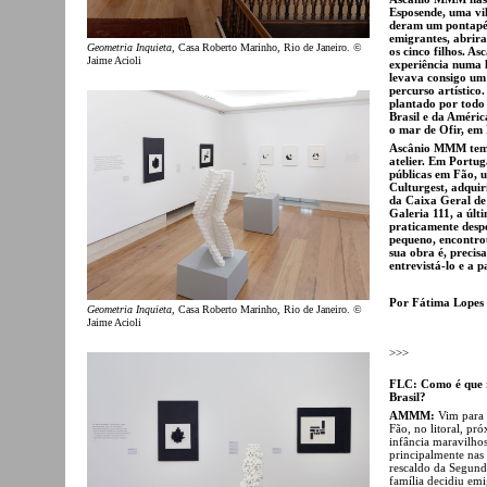
Esposende, uma vil
deram um pontapé 
emigrantes, abrir
Geometria Inquieta
, Casa Roberto Marinho, Rio de Janeiro. ©
os cinco filhos. A
Jaime Acioli
experiência numa l
levava consigo um 
percurso artístico
plantado por todo 
Brasil e da Améric
o mar de Ofir, em F
Ascânio MMM tem h
atelier. Em Portug
públicas em Fão, u
Culturgest, adquir
da Caixa Geral de
Galeria 111, a últ
praticamente despe
pequeno, encontrou
sua obra é, precis
entrevistá-lo e a p
Por Fátima Lopes
Geometria Inquieta
, Casa Roberto Marinho, Rio de Janeiro. ©
Jaime Acioli
>>>
FLC: Como é que r
Brasil?
AMMM:
Vim para 
Fão, no litoral, p
infância maravilhosa
principalmente nas 
rescaldo da Segund
família decidiu emi