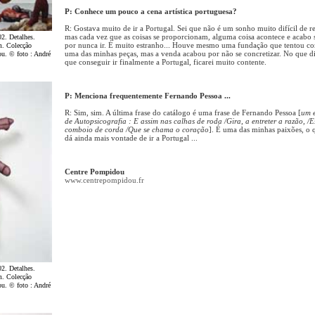
P: Conhece um pouco a cena artística portuguesa?
R: Gostava muito de ir a Portugal. Sei que não é um sonho muito difícil de re
mas cada vez que as coisas se proporcionam, alguma coisa acontece e acabo
02. Detalhes.
por nunca ir. É muito estranho... Houve mesmo uma fundação que tentou c
m. Colecção
uma das minhas peças, mas a venda acabou por não se concretizar. No que d
ou. © foto : André
que conseguir ir finalmente a Portugal, ficarei muito contente.
P: Menciona frequentemente Fernando Pessoa ...
R: Sim, sim. A última frase do catálogo é uma frase de Fernando Pessoa [
um e
de Autopsicografia : E assim nas calhas de roda /Gira, a entreter a razão, /E
comboio de corda /Que se chama o coração
]. É uma das minhas paixões, o
dá ainda mais vontade de ir a Portugal ...
Centre Pompidou
www.centrepompidou.fr
02. Detalhes.
m. Colecção
ou. © foto : André