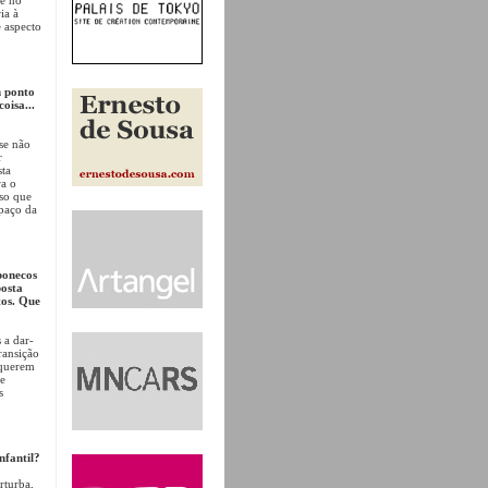
ia à
e aspecto
m ponto
oisa...
 se não
r
sta
ra o
sso que
spaço da
bonecos
posta
tos. Que
 a dar-
ransição
 querem
ue
s
nfantil?
rturba,