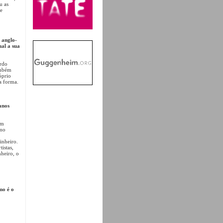
u as
me
e anglo-
ual a sua
ordo
ambém
óprio
a forma.
anos
im
omo
inheiro.
istas,
nheiro, o
mo é o