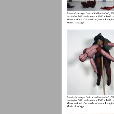
Annette Messager, "articulés-désarticulés", 20
Instalação. 560 cm de altura x 1500 x 1400 c
Musée national d’art moderne, centre Pompid
Morin. © Adagp
Annette Messager, "articulés-désarticulés", 20
Instalação. 560 cm de altura x 1500 x 1400 c
Musée national d’art moderne, centre Pompid
Morin. © Adagp