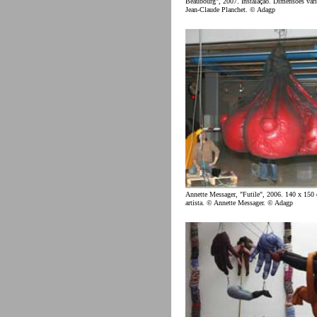
Beaubourg", 2007. Instalação. Dimensões vari
Jean-Claude Planchet. © Adagp
Annette Messager, "Futile", 2006. 140 x 150
artista. © Annette Messager. © Adagp