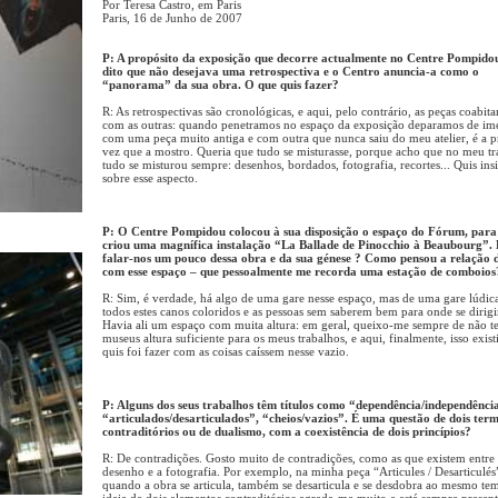
Por Teresa Castro, em Paris
Paris, 16 de Junho de 2007
P: A propósito da exposição que decorre actualmente no Centre Pompido
dito que não desejava uma retrospectiva e o Centro anuncia-a como o
“panorama” da sua obra. O que quis fazer?
R: As retrospectivas são cronológicas, e aqui, pelo contrário, as peças coabi
com as outras: quando penetramos no espaço da exposição deparamos de im
com uma peça muito antiga e com outra que nunca saiu do meu atelier, é a p
vez que a mostro. Queria que tudo se misturasse, porque acho que no meu t
tudo se misturou sempre: desenhos, bordados, fotografia, recortes... Quis insi
sobre esse aspecto.
P: O Centre Pompidou colocou à sua disposição o espaço do Fórum, para
criou uma magnífica instalação “La Ballade de Pinocchio à Beaubourg”.
falar-nos um pouco dessa obra e da sua génese ? Como pensou a relação 
com esse espaço – que pessoalmente me recorda uma estação de comboios
R: Sim, é verdade, há algo de uma gare nesse espaço, mas de uma gare lúdic
todos estes canos coloridos e as pessoas sem saberem bem para onde se dirigir,
Havia ali um espaço com muita altura: em geral, queixo-me sempre de não te
museus altura suficiente para os meus trabalhos, e aqui, finalmente, isso exist
quis foi fazer com as coisas caíssem nesse vazio.
P: Alguns dos seus trabalhos têm títulos como “dependência/independênci
“articulados/desarticulados”, “cheios/vazios”. É uma questão de dois ter
contraditórios ou de dualismo, com a coexistência de dois princípios?
R: De contradições. Gosto muito de contradições, como as que existem entre
desenho e a fotografia. Por exemplo, na minha peça “Articules / Desarticulés
quando a obra se articula, também se desarticula e se desdobra ao mesmo te
ideia de dois elementos contraditórios agrada-me muito e está sempre presen