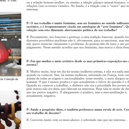
áveis. © Foto:
ou a relação homem-mulher, ou mesmo a relação pássaro-animal-humano, o
relações com os nossos vizinhos. No fundo, é a relação com o “outro” que 
interessa.
P: O seu trabalho é muito feminino, sem ser feminista no sentido militant
saxónico, e é frequentemente citada em antologias de “arte feminista”. Q
relação com esta dimensão abertamente politica do seu trabalho?
R: Precisamente, sou francesa e pertenço a uma tradição francesa: quando b
duzentos provérbios machistas não é, obviamente, para os sancionar, mas t
não quero enunciar claramente o problema. As pessoas têm de fazer o seu pr
julgamento. Nesse sentido acredito que sou feminista, mas nunca o diria dess
P: Em que mudou o meio artístico desde as suas primeiras exposições nos 
setenta?
R: Mudou muito, hoje em dia há muitas mulheres artistas, e não era nada ass
quando eu comecei. Sim, há muitas mulheres, sobretudo em França, bem c
artistas de todas as origens e nacionalidades: nesse sentido, o meio alargou-se
 cm Colecção da
bastante. O que é menos positivo é que actualmente o fulcro da questão é o d
Quando eu comecei a trabalhar, o dinheiro não era a prioridade dos jovens art
pelo menos não era disso que falavam na imprensa. Hoje fala-se muito de di
que me parece negativo. O alargamento é positivo, mas a mercantilização é,
actualmente, negativa.
P: Ainda a propósito disso, é também professora numa escola de arte. Co
seu trabalho de docente?
R: Converso muito com os meus alunos: é sobretudo isso que me interessa...