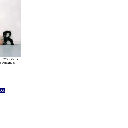
 x 235 x 43 cm.
rc Domage. ©
ADA