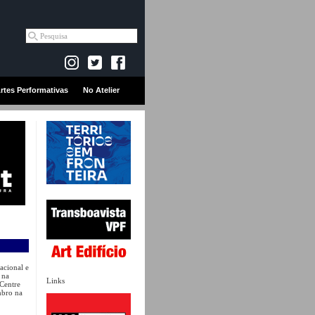
rtes Performativas
No Atelier
acional e
 na
Links
Centre
mbro na