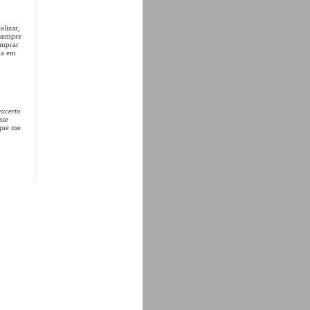
alizar,
 sempre
omprar
ia em
xcerto
sse
 que me