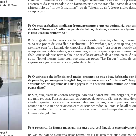
chio à
desenrolar do meu trabalho e na forma mesmo como trabalho: passo da alegr
áveis. © Foto:
tristeza, falo de “rir até às lágrimas”, ou de “chorar de rir”. Gosto muito dess
de oposição.
P: Os seus trabalhos implicam frequentemente o que eu designaria por u
de vista “flutuante”: olhar a partir de baixo, de cima, através de alguma c
É uma escolha deliberada?
R: Sim, gosto muito dessa ideia de ponto de vista flutuante, é bonita, mesmo
saiba se o ponto de vista flutue realmente ... Na verdade, o que eu queria, po
exemplo com “La Ballade de Pinocchio à Beaubourg”, era criar pontos de vi
completamente diferentes e, mais uma vez, opostos: queria que se olhasse pa
chão, que se olhasse para o alto, que se olhasse através de alguma coisa, é di
gosto. Tentei mesmo fazer com que uma das peças, “Le Tapeur”, saísse do e
exposição e pudesse ser vista a partir do exterior.
P: O universo da infância está muito presente na sua obra, habitada por 
de peluche, personagens imaginários, monstros e outras “criaturas”. A su
“crueldade” de algumas das suas peças só faz sentido num mundo de adul
pensa disso?
R: Sim, sim, estou de acordo consigo, não está a fazer-me uma pergunta, mas
me uma reposta. Para as crianças, os bonecos de peluche são um objecto de t
e tudo o que tem a ver com a relação delas com os pais, com o que não lhes
contar e tudo o que se relaciona com os seus segredos, ou com as batalhas q
travam, tudo o isso o fazem ou sozinhos ou com os seus brinquedos, como o
bonecos de peluche.
P: A presença da figura maternal na sua obra está ligada a este universo i
chio à
R: Não me coloco a questão dessa forma: ou é a relação mãe-filho que me pe