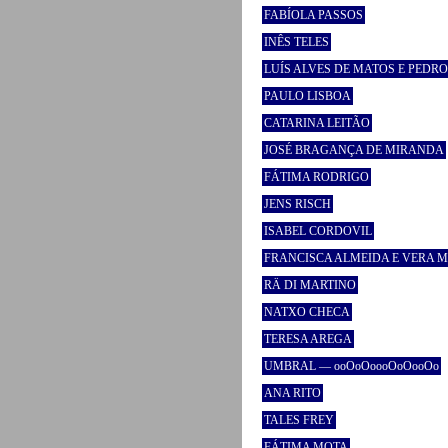
FABÍOLA PASSOS
INÊS TELES
LUÍS ALVES DE MATOS E PEDR
PAULO LISBOA
CATARINA LEITÃO
JOSÉ BRAGANÇA DE MIRANDA
FÁTIMA RODRIGO
JENS RISCH
ISABEL CORDOVIL
FRANCISCA ALMEIDA E VERA 
RÄ DI MARTINO
NATXO CHECA
TERESA AREGA
UMBRAL — ooOoOoooOoOooOo
ANA RITO
TALES FREY
FÁTIMA MOTA