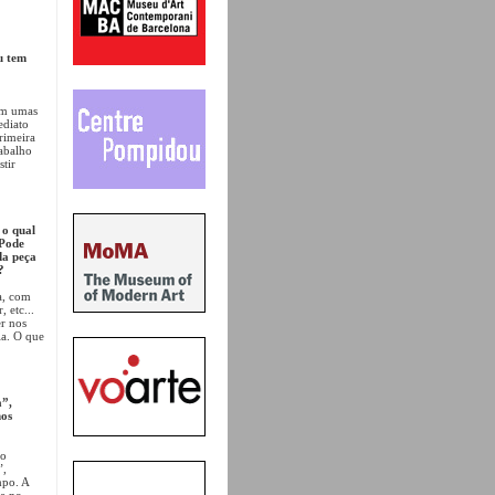
u tem
tam umas
ediato
rimeira
rabalho
stir
 o qual
 Pode
da peça
?
a, com
 etc...
r nos
ia. O que
a”,
mos
 o
”,
mpo. A
te no