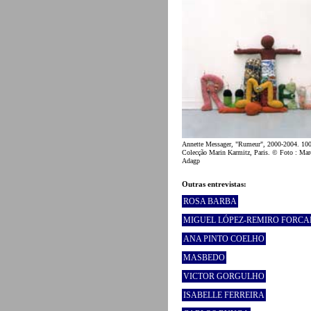
Annette Messager, "Rumeur", 2000-2004. 100
Colecção Marin Karmitz, Paris. © Foto : Ma
Adagp
Outras entrevistas:
ROSA BARBA
MIGUEL LÓPEZ-REMIRO FORC
ANA PINTO COELHO
MASBEDO
VICTOR GORGULHO
ISABELLE FERREIRA