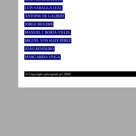
LUÍS SÁRAGGA LEAL
ANTOINE DE GALBERT
JORGE MOLDER
MANUEL J. BORJA-VILLEL
MIGUEL VON HAFE PÉREZ
JOÃO RENDEIRO
MARGARIDA VEIGA
© Copyright artecapital.art 2006