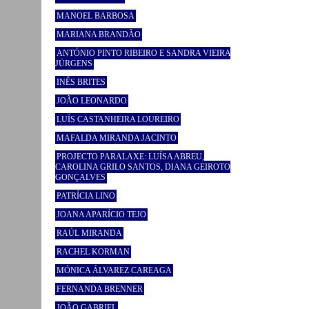
MANOEL BARBOSA
MARIANA BRANDÃO
ANTÓNIO PINTO RIBEIRO E SANDRA VIEIRA
JÜRGENS
INÊS BRITES
JOÃO LEONARDO
LUÍS CASTANHEIRA LOUREIRO
MAFALDA MIRANDA JACINTO
PROJECTO PARALAXE: LUÍSA ABREU,
CAROLINA GRILO SANTOS, DIANA GEIROTO
GONÇALVES
PATRÍCIA LINO
JOANA APARÍCIO TEJO
RAÚL MIRANDA
RACHEL KORMAN
MÓNICA ÁLVAREZ CAREAGA
FERNANDA BRENNER
JOÃO GABRIEL