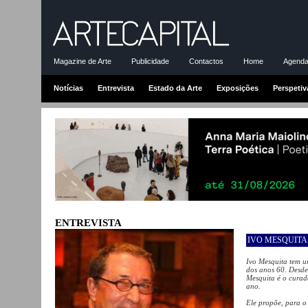
Magazine de Arte
Publicidade
Contactos
Home
Agenda-
Notícias
Entrevista
Estado da Arte
Exposições
Perspetiv
ENTREVISTA
IVO MESQUITA
Ivo Mesquita tem um
dos anos 60. Desde
Mesquita é o curad
ano.
Ele propõe, para o 