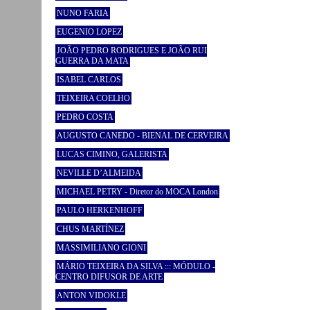
NUNO FARIA
EUGENIO LOPEZ
JOÃO PEDRO RODRIGUES E JOÃO RUI
GUERRA DA MATA
ISABEL CARLOS
TEIXEIRA COELHO
PEDRO COSTA
AUGUSTO CANEDO - BIENAL DE CERVEIRA
LUCAS CIMINO, GALERISTA
NEVILLE D’ALMEIDA
MICHAEL PETRY - Diretor do MOCA London
PAULO HERKENHOFF
CHUS MARTÍNEZ
MASSIMILIANO GIONI
MÁRIO TEIXEIRA DA SILVA ::: MÓDULO -
CENTRO DIFUSOR DE ARTE
ANTON VIDOKLE