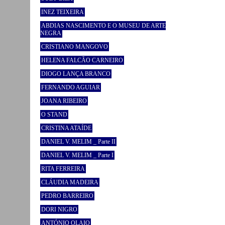
INEZ TEIXEIRA
ABDIAS NASCIMENTO E O MUSEU DE ARTE
NEGRA
CRISTIANO MANGOVO
HELENA FALCÃO CARNEIRO
DIOGO LANÇA BRANCO
FERNANDO AGUIAR
JOANA RIBEIRO
O STAND
CRISTINA ATAÍDE
DANIEL V. MELIM _ Parte II
DANIEL V. MELIM _ Parte I
RITA FERREIRA
CLÁUDIA MADEIRA
PEDRO BARREIRO
DORI NIGRO
ANTÓNIO OLAIO