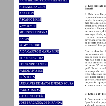
HANS IBELINGS E JOHN ZEPPETELLI
P: Esse contexto d
ALEXANDRA CRUZ
Bienal?
ANA LÉON
R: Mais livre. Por
representados e ouv
ASCÂNIO MMM
modos de produção 
mas não aquela coisa
semanas ou três mes
YAW TEMBE
aprender a língua, 
um ano e meio, do
SILVESTRE PESTANA
essa experiência, a
criar um contrapont
ANA PI
deveriam ser menor
da própria exibiçã
ROMY CASTRO
na internet? Por qu
Nos circuitos das b
AIDA CASTRO E MARIA MIRE
projectos que não 
para se opor ao me
TITA MARAVILHA
Mas não é isso o qu
os seus arquivos, a
FERNANDO SANTOS
mil euros, 50 mil 
quê? Ele vai ler to
FABÍOLA PASSOS
no espaço da casa; 
então talvez não se
isso. Nesse sentido
INÊS TELES
que esse artista tra
projetos foi apropr
LUÍS ALVES DE MATOS E PEDRO SOUSA
ao menos temos que
PAULO LISBOA
P: Então a 28ª Bi
CATARINA LEITÃO
R: O economista al
Quando todos prop
JOSÉ BRAGANÇA DE MIRANDA
a ideia do pequeno