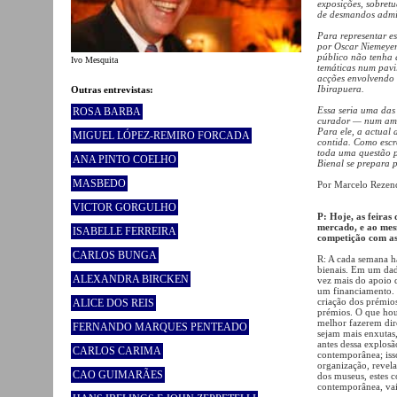
exposições, sobret
de desmandos admini
Para representar es
por Oscar Niemeyer
público não tenha 
Ivo Mesquita
temáticas num pavi
acções envolvendo a
Ibirapuera.
Outras entrevistas:
Essa seria uma das 
ROSA BARBA
curador — num ambi
Para ele, a actual
MIGUEL LÓPEZ-REMIRO FORCADA
contida. Como escre
toda uma questão p
ANA PINTO COELHO
Bienal se prepara p
MASBEDO
Por Marcelo Rezen
VICTOR GORGULHO
P: Hoje, as feiras
mercado, e ao mes
ISABELLE FERREIRA
competição com as
CARLOS BUNGA
R: A cada semana h
bienais. Em um dad
ALEXANDRA BIRCKEN
vez mais do apoio d
um financiamento. I
criação dos prémios
ALICE DOS REIS
prémios. O que hou
melhor fazerem dire
FERNANDO MARQUES PENTEADO
sejam mais enxutas,
antes dessa explos
CARLOS CARIMA
contemporânea; isso
organização, revel
CAO GUIMARÃES
dos museus, estes c
contemporânea, vai