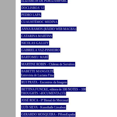
ELIZABETH DE PORTZAMPARC
DOCLISBOA’ 12
PEDRO LAPA
CUAUHTÉMOC MEDINA
ANNA RAMOS (RÀDIO WEB MACBA)
CATARINA MARTINS
NICOLAS GALLEY
GABRIELA VAZ-PINHEIRO
BARTOMEU MARÍ
MARTINE ROBIN - Château de Servières
BABETTE MANGOLTE
Entrevista de Luciana Fina
RUI PRATA - Encontros da Imagem
BETTINA FUNCKE, editora de 100 NOTES – 100
THOUGHTS / dOCUMENTA (13)
JOSÉ ROCA - 8ª Bienal do Mercosul
LUÍS SILVA - Kunsthalle Lissabon
GERARDO MOSQUERA - PHotoEspaña