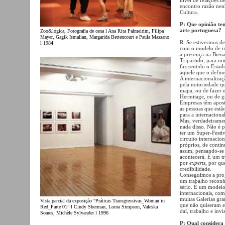
encontro razão nen
Cultura.
P: Que opinião tem
arte portuguesa?
Zoo&lógica, Fotografia de cena l Ana Rita Palmeirim, Filipa
Mayer, Gagik Ismalian, Margarida Bettencourt e Paula Massano
R: Se estivermos d
l 1984
com o modelo de int
a presença na Bien
Tripartido, para mi
faz sentido o Esta
aquele que o define
A internacionalizaç
pela notoriedade q
mapa, ou de fazer 
Hermitage, ou de g
Empresas têm apost
as pessoas que est
para a internacion
Mas, verdadeirament
nada disso. Não é 
ter um Super-Festiv
circuito internacio
próprios, de contin
assim, pensando-se
acontecerá. É um tr
por
experts
, por qu
credibilidade.
Conseguimos a prog
um trabalho reconh
sério. É um modelo 
internacionais, com
muitas Galerias gr
Vista parcial da exposição “Práticas Transgressivas_Woman in
que não quiseram ex
Red_Parte 01” l Cindy Sherman, Lorna Simpson, Valeska
daí, trabalho e inv
Soares, Michèle Sylvander l 1996
P: Qual considera 