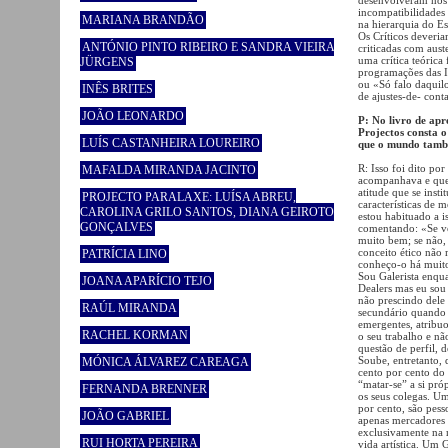
incompatibilidades
MARIANA BRANDÃO
na hierarquia do Es
Os Críticos deveria
ANTÓNIO PINTO RIBEIRO E SANDRA VIEIRA
criticadas com aus
uma crítica teórica 
JÜRGENS
programações das I
ou «Só falo daquilo
INÊS BRITES
de ajustes-de- cont
JOÃO LEONARDO
P: No livro de ap
Projectos consta 
LUÍS CASTANHEIRA LOUREIRO
que o mundo tam
R: Isso foi dito po
MAFALDA MIRANDA JACINTO
acompanhava e que 
atitude que se inst
PROJECTO PARALAXE: LUÍSA ABREU,
características de 
CAROLINA GRILO SANTOS, DIANA GEIROTO
estou habituado a 
GONÇALVES
comentando: «Se v
muito bem; se não,
conceito ético não
PATRÍCIA LINO
conheço-o há muito
Sou Galerista enqua
JOANA APARÍCIO TEJO
Dealers mas eu sou
não prescindo dele
RAÚL MIRANDA
secundário quando e
emergentes, atribu
RACHEL KORMAN
o seu trabalho e nã
questão de perfil, d
Soube, entretanto,
MÓNICA ÁLVAREZ CAREAGA
cento por cento do 
“matar-se” a si pr
FERNANDA BRENNER
os seus colegas. Um
por cento, são pess
JOÃO GABRIEL
apenas mercadores d
exclusivamente na 
RUI HORTA PEREIRA
vida artística. Um G