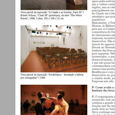
agora pelas notícia
que a cultura contr
regiões, mas as cid
principalmente em z
Vista parcial da exposição “A Cidade e as Estrelas_Parte 05” l
do Chiado em Lisboa
Robert Wilson, “Chair III” (protótipo), da série “The White
estratégico que pr
Raven”, 1998, Cobre, 185 x 100 x 32 cm
arquitecto).
Basicamente, o Est
Museus, às Bibliote
para que os Criador
competência do Est
de instrumentos esp
empresas, incentivo
desenvolver. Não me
através do
apparat
Devem ser libertad
Instituto das Artes
para organizar. Não
incentivador, o par
desenvolvimento, é
e que não possa hav
contemporânea com p
centros uma produç
Residências e com p
Vista parcial da exposição “Zoo&lógica – Instalação a habitar
desenvolver-se, po
por coreografias” l 1984
o cenário mude, par
Empresas tem tido.
P: Como avalia a a
Instituto das Arte
R: O organigrama do
acontecido com out
continua a grande n
funções que lhe te
muito bem ser feit
Devo confessar que
nível de relações n