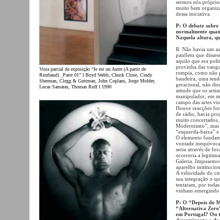
sermos nós próprio
muito bem organizad
dessa iniciativa.
P: O debate sobre
normalmente quando
Naquela altura, qu
R: Não havia um as
panfleto que disse
aquilo que era poli
provinha das vangua
Vista parcial da exposição “Je est un Autre (A partir de
rompia, como não p
Rimbaud) _Parte 01” l Boyd Webb, Chuck Close, Cindy
bandeira, uma ten
Sherman, Clegg & Guttman, John Coplans, Jorge Molder,
geracional, não dir
Lucas Samaras, Thomas Ruff l 1990
atitude que os arti
manipulador, em mu
campo das artes vis
Houve reacções fort
de rádio, havia pr
muito concertados, 
Modernismo”, mas s
“esquerda-baixa” e
O elemento fundam
vontade inequívoca
seria através de fo
ocorreria a legitim
Galeria. Impusemos
aparelho institucio
A velocidade do cir
sua integração o q
tentaram, por todas
vinham emergindo e
P: O “Depois do M
“Alternativa Zero
em Portugal? Ou t
determinante a da