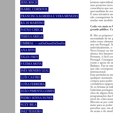
pessoas especializa
JENS RISCH
seus projectos ino
consciência que ne
ISABEL CORDOVIL
mercantilista do e
É uma iniciativa m
FRANCISCA ALMEIDA E VERA MENEZES
não conseguirem fa
mudar esse modelo
RÄ DI MARTINO
Cada vez mais os 
grande público. C
NATXO CHECA
R: São os próprios
TERESA AREGA
necessidade de ter 
neles como element
UMBRAL — ooOoOoooOoOooOo
arte em Portugal. S
individualmente, e
ANA RITO
Nova Iorque ou em 
abaixo dos limiare
Portanto, é fácil c
TALES FREY
Portugal. Consegue
existe o apoio do 
FÁTIMA MOTA
Badajoz. Faz-se uma
que não corresponde
INÊS MENDES LEAL
internacional.
Essa pertinência in
LUÍS CASTRO
qualquer momento m
compra para poder 
verdadeiros epígon
LUÍSA FERREIRA
Se os Artistas já e
Galeristas portugue
JOÃO PIMENTA GOMES
obra de alguns Arti
programações das G
PEDRO SENNA NUNES
nível do coleccioni
Movem-se por critér
SUZY BILA
meio para se poder 
perceber que, em al
do acaso e do imedi
INEZ TEIXEIRA