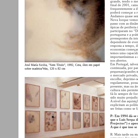
grande, tendo o me
final de 2001, cai
frequentemente a d
poderá começar a r
Andamos quase semp
Nova Iorque vemos 
passo com as dinâmi
típicas de periferi
participaram no “
portuguesa e a prát
pressupostos da in
dependente de even
resposta a tempo, 
economias começam 
temos uma capacidad
importantíssimas a 
nos abertos.
Em Portugal, talvez
José María Sicilia, "Sem Título", 1992, Cera, óleo em papel
continuada, por par
sobre madeira/Wax, 120 x 82 cm
pequenas/grandes m
o mercado privado,
encolhe, deprime-s
regulamentar, possa
presente; mas na á
cultura não permit
fá-lo sempre de fo
sido muito prejudic
A nível das aquisiç
explicitam as polít
ser feitas como se 
P: Em 1994 dá-se
que o Luís Serpa 
Projectos”) e apo
A que é que isso s
R: Mais tarde ou ma
primeiros dez anos,