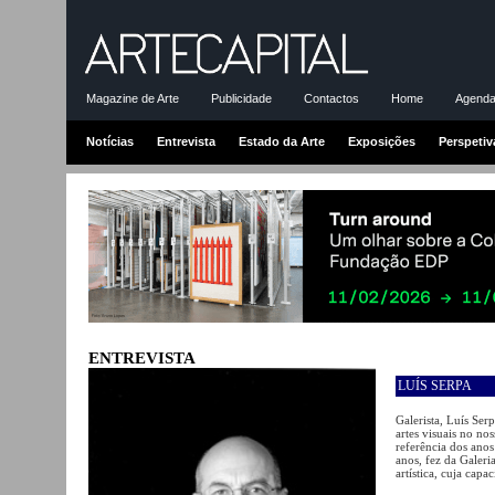
Magazine de Arte
Publicidade
Contactos
Home
Agenda-
Notícias
Entrevista
Estado da Arte
Exposições
Perspetiv
ENTREVISTA
LUÍS SERPA
Galerista, Luís Se
artes visuais no no
referência dos ano
anos, fez da Galer
artística, cuja cap