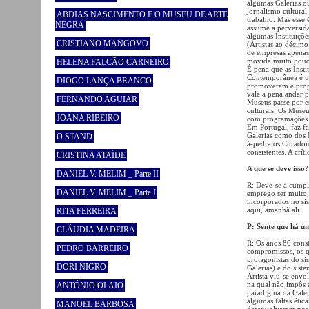
algumas Galerias o
jornalismo cultural
ABDIAS NASCIMENTO E O MUSEU DE ARTE
trabalho. Mas esse
NEGRA
assume a perversid
algumas Instituiçõe
CRISTIANO MANGOVO
(Artistas ao décimo
de empresas apenas
movida muito pouco
HELENA FALCÃO CARNEIRO
É pena que as Inst
Contemporânea é um
DIOGO LANÇA BRANCO
promoveram e propo
vale a pena andar p
FERNANDO AGUIAR
Museus passe por e
culturais. Os Museu
JOANA RIBEIRO
com programações de
Em Portugal, faz fa
Galerias como dos M
O STAND
à-pedra os Curador
consistentes. A crí
CRISTINA ATAÍDE
A que se deve isso?
DANIEL V. MELIM _ Parte II
R: Deve-se a cumpli
DANIEL V. MELIM _ Parte I
emprego ser muito 
incorporados no si
aqui, amanhã ali.
RITA FERREIRA
P: Sente que há um
CLÁUDIA MADEIRA
R: Os anos 80 cons
PEDRO BARREIRO
compromissos, os q
protagonistas do si
DORI NIGRO
Galerias) e do sist
Artista viu-se envo
na qual não impôs a
ANTÓNIO OLAIO
paradigma da Galer
algumas faltas étic
MANOEL BARBOSA
desenvolveram nos 