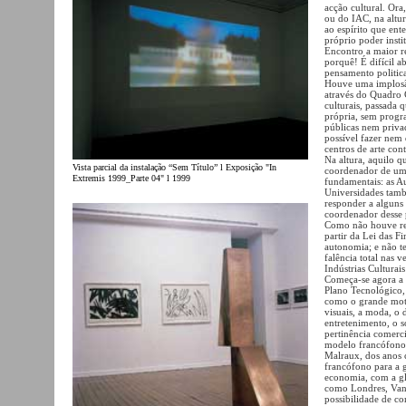
acção cultural. Ora
ou do IAC, na altur
ao espírito que ent
próprio poder insti
Encontro a maior re
porquê! É difícil a
pensamento politica
Houve uma implosão
através do Quadro C
culturais, passada 
própria, sem progr
públicas nem privad
possível fazer nem
centros de arte co
Na altura, aquilo q
Vista parcial da instalação “Sem Título” l Exposição "In
coordenador de uma 
Extremis 1999_Parte 04" l 1999
fundamentais: as Au
Universidades tamb
responder a alguns
coordenador desse 
Como não houve reg
partir da Lei das F
autonomia; e não te
falência total nas 
Indústrias Culturai
Começa-se agora a f
Plano Tecnológico, 
como o grande moto
visuais, a moda, o d
entretenimento, o 
pertinência comerc
modelo francófono 
Malraux, dos anos 
francófono para a 
economia, com a gl
como Londres, Vanco
possibilidade de c