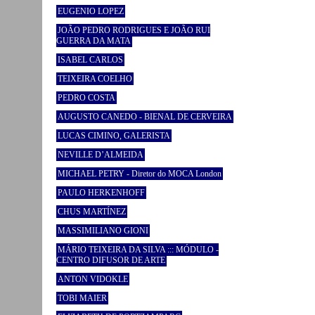
EUGENIO LOPEZ
JOÃO PEDRO RODRIGUES E JOÃO RUI
GUERRA DA MATA
ISABEL CARLOS
TEIXEIRA COELHO
PEDRO COSTA
AUGUSTO CANEDO - BIENAL DE CERVEIRA
LUCAS CIMINO, GALERISTA
NEVILLE D’ALMEIDA
MICHAEL PETRY - Diretor do MOCA London
PAULO HERKENHOFF
CHUS MARTÍNEZ
MASSIMILIANO GIONI
MÁRIO TEIXEIRA DA SILVA ::: MÓDULO -
CENTRO DIFUSOR DE ARTE
ANTON VIDOKLE
TOBI MAIER