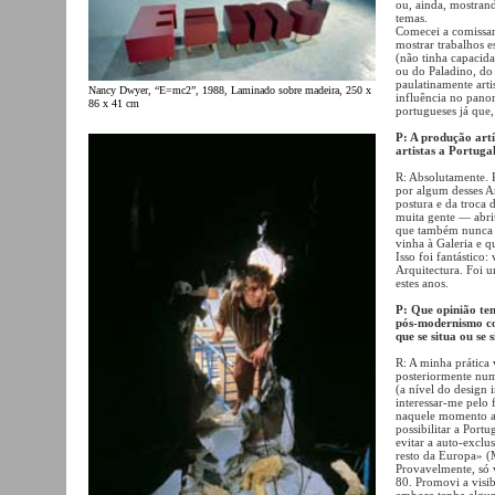
ou, ainda, mostrand
temas.
Comecei a comissar
mostrar trabalhos e
(não tinha capacid
ou do Paladino, do
paulatinamente art
Nancy Dwyer, “E=mc2”, 1988, Laminado sobre madeira, 250 x
influência no panor
86 x 41 cm
portugueses já que,
P: A produção artí
artistas a Portuga
R: Absolutamente. 
por algum desses Ar
postura e da troca 
muita gente — abri
que também nunca o
vinha à Galeria e 
Isso foi fantástico
Arquitectura. Foi 
estes anos.
P: Que opinião te
pós-modernismo c
que se situa ou se 
R: A minha prática
posteriormente num
(a nível do design 
interessar-me pelo
naquele momento a 
possibilitar a Port
evitar a auto-exclu
resto da Europa» (
Provavelmente, só 
80. Promovi a visib
embora tenha algun