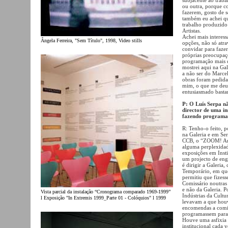
ou outra, porque c
fazerem, gosto de s
também eu achei q
trabalho produzido 
Artistas.
Achei mais interes
Ângela Ferreira, "Sem Título", 1998, Video stills
opções, não só atra
convidar para faze
próprias preocupaç
programação mais d
mostrei aqui na Gal
a não ser do Marcel
obras foram pedida
mim, o que me deu 
entusiasmado basta
P: O Luís Serpa nã
director de uma ins
fazendo programaç
R: Tenho-o feito, p
na Galeria e em Ser
CCB, o “ZOOM! Arte
alguma perplexidad
exposições em Inst
um projecto de eng
é dirigir a Galeria
Temporário, em que
permitiu que fizes
Comissário noutras
e não da Galeria. P
Vista parcial da instalação “Cronograma comparado 1969-1999”
Indústrias da Cultu
l Exposição "In Extremis 1999_Parte 01 - Colóquios" l 1999
levavam a que houv
encomendas a comis
programassem para a
Houve uma asfixia 
institucional cada 