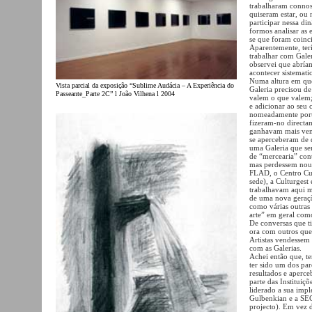
trabalharam connos
quiseram estar, ou
participar nessa di
formos analisar as 
se que foram coinci
Aparentemente, ter
trabalhar com Galer
observei que abría
acontecer sistemati
Numa altura em que 
Vista parcial da exposição “Sublime Audácia – A Experiência do
Galeria precisou de
Passeante_Parte 2C” l João Vilhena l 2004
valem o que valem;
e adicionar ao seu 
nomeadamente portu
fizeram-no directam
ganhavam mais vend
se aperceberam de 
uma Galeria que sem
de “mercearia” con
mas perdessem nout
FLAD, o Centro Cu
sede), a Culturgest
trabalhavam aqui m
de uma nova geração
como várias outras
arte” em geral com
De conversas que t
ora com outros que
Artistas vendessem
com as Galerias.
Achei então que, t
ter sido um dos pa
resultados e aperc
parte das Instituiç
liderado a sua imp
Gulbenkian e a SEC
projecto). Em vez 