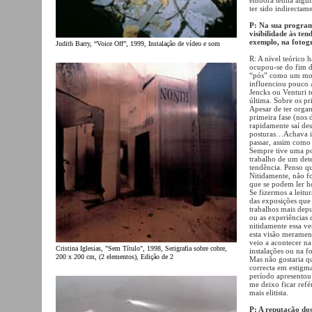
ter sido indirect
P: Na sua programa
visibilidade às te
exemplo, na foto
Judith Barry, “Voice Off”, 1999, Instalação de vídeo e som
R: A nível teórico 
ocupou-se do fim da
“pós” como um mome
influenciou pouco a 
Jencks ou Venturi 
última. Sobre os pr
Apesar de ter orga
primeira fase (nos d
rapidamente saí de
posturas…Achava int
passar, assim como 
Sempre tive uma pos
trabalho de um dete
tendência. Penso qu
Nitidamente, não f
que se podem ler ho
Se fizermos a leitu
das exposições que 
trabalhos mais dep
ou as experiências 
nitidamente essa ve
esta visão merament
veio a acontecer n
Cristina Iglesias, "Sem Título", 1998, Serigrafia sobre cobre,
instalações ou na f
200 x 200 cm, (2 elementos), Edição de 2
Mas não gostaria q
correcta em estigm
período apresentou 
me deixo ficar ref
mais elitista.
P: A reputação do