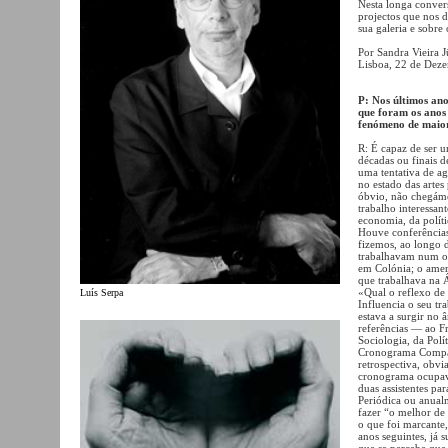
Nesta longa convers
projectos que nos d
sua galeria e sobre
Por Sandra Vieira 
Lisboa, 22 de Dez
P: Nos últimos ano
que foram os anos 
fenómeno de maior
R: É capaz de ser u
décadas ou finais d
uma tentativa de ag
no estado das artes
óbvio, não chegámo
trabalho interessan
economia, da políti
Houve conferências
fizemos, ao longo 
trabalhavam num ou
em Colónia; o amer
que trabalhava na 
«Qual o reflexo de 
Luís Serpa
Influencia o seu tr
estava a surgir no 
referências — ao F
Sociologia, da Pol
Cronograma Compara
retrospectiva, obvi
cronograma ocupava
duas assistentes par
Periódica ou anualm
fazer “o melhor de 
o que foi marcante,
anos seguintes, já 
que se percebe que 