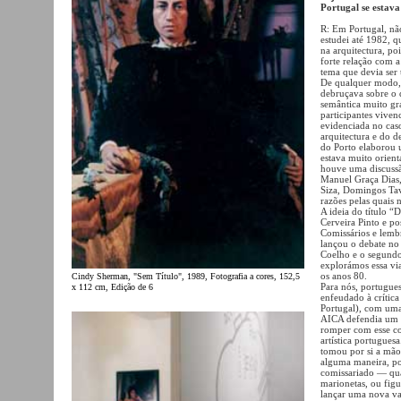
Portugal se estava
R: Em Portugal, não
estudei até 1982, q
na arquitectura, p
forte relação com a
tema que devia ser 
De qualquer modo, e
debruçava sobre o 
semântica muito gr
participantes vive
evidenciada no cas
arquitectura e do d
do Porto elaborou 
estava muito orien
houve uma discussã
Manuel Graça Dias,
Siza, Domingos Tav
razões pelas quais
A ideia do título 
Cerveira Pinto e p
Comissários e lemb
lançou o debate no
Coelho e o segund
explorámos essa vi
os anos 80.
Cindy Sherman, "Sem Título", 1989, Fotografia a cores, 152,5
Para nós, portugue
x 112 cm, Edição de 6
enfeudado à crítica
Portugal), com um
AICA defendia um a
romper com esse co
artística portugues
tomou por si a mão 
alguma maneira, pod
comissariado — qua
marionetas, ou figu
lançar uma nova va