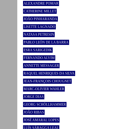
ALEXANDRE POMAR
CATHERINE MILLET
JOÃO PINHARANDA
LISETTE LAGNADO
NATASA PETRESIN
PABLO LEÓN DE LA BARRA
ESRA SARIGEDIK
FERNANDO ALVIM
ANNETTE MESSAGER
RAQUEL HENRIQUES DA SILVA
JEAN-FRANÇOIS CHOUGNET
MARC-OLIVIER WAHLER
JORGE DIAS
GEORG SCHÖLLHAMMER
JOÃO RIBAS
JOSÉ AMARAL LOPES
LUÍS SÁRAGGA LEAL