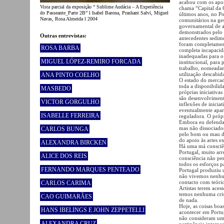
acabou com os apoio
Vista parcial da exposição “ Sublime Audácia – A Experiência
chama “Capital da 
do Passeante_Parte 2B” l Isabel Barona, Prashant Salvi, Miguel
últimos anos, no P
Navas, Rosa Almeida l 2004
comunitários na ges
governamental de a
demonstrados pelo 
Outras entrevistas:
antecedentes sedim
foram completament
ROSA BARBA
completa incapacida
inadequadas para o
MIGUEL LÓPEZ-REMIRO FORCADA
institucional, para
trabalho, nomeadam
utilização descabid
ANA PINTO COELHO
O estado do mercado
toda a disponibilid
MASBEDO
próprias iniciativ
são desenvolvimento
VICTOR GORGULHO
inflexões de inicia
eventualmente apar
ISABELLE FERREIRA
reguladora. O próp
Embora eu defenda 
mas não dissociado
CARLOS BUNGA
pelo bom ou mau de
do apoio às artes e
ALEXANDRA BIRCKEN
Há uma má consciên
Portugal, muito arr
ALICE DOS REIS
consciência não pe
todos os esforços p
FERNANDO MARQUES PENTEADO
Portugal produziu u
não vivemos nenhum
contacto com teóric
CARLOS CARIMA
Artistas terem ace
temos nenhuma cris
CAO GUIMARÃES
de nada.
Hoje, as coisas bo
HANS IBELINGS E JOHN ZEPPETELLI
acontecer em Portug
não consideram um 
ALEXANDRA CRUZ
pertinência interna