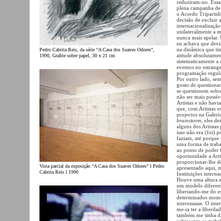
reduziram-no. Essa
plena campanha de
o Acordo Tripartid
decisão de excluir
internacionalização
unilateralmente a 
nunca mais apelar. 
eu achava que devia
na dinâmica que tin
Pedro Cabrita Reis, da série “A Casa dos Suaves Odores”,
atitude absolutamen
1990, Grafite sobre papel, 30 x 21 cm
sistematicamente a 
eventos no estrange
programação regula
Por outro lado, sem
gosto de questionar
se questionem sobre
não ser mais possív
Artistas e não havi
que, com Artistas e
projectos na Galeri
brainstorm
, eles d
alguns dos Artistas
isso não era (foi) p
faziam, até porque 
uma forma de traba
ao ponto de poder 
oportunidade a Art
proporcionar-lhe d
Vista parcial da exposição “A Casa dos Suaves Odores” l Pedro
apresentado aqui, 
Cabrita Reis l 1990
Instituições internac
Houve uma altura e
um modelo diferent
libertando-me do es
determinados momen
interessasse. O int
me-ia ter a liberd
também me tinha di
subjacente ao traba