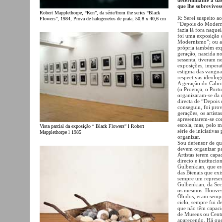
que lhe sobrevives
Robert Mapplethorpe, “Ken”, da série/from the series “Black
R: Serei suspeito a
Flowers”, 1984, Prova de halogenetos de prata, 50,8 x 40,6 cm
“Depois do Moderni
fazia lá fora naqu
foi uma exposição 
Modernismo”; ou a 
própria também exp
geração, nascida no
sessenta, tiveram n
exposições, imperat
estigma das vanguar
respectivas ideologi
A geração do Cabri
(o Proença, o Port
organizaram-se da 
directa de “Depois
conseguiu, foi pro
gerações, os artist
apresentarem-se com
escola, mas, pelo 
Vista parcial da exposição “ Black Flowers” l Robert
série de iniciativa
Mapplethorpe l 1985
organizar.
Sou defensor de que
devem organizar par
Artistas terem capa
directo e instituci
Gulbenkian, que era
das Bienais que ex
sempre um represen
Gulbenkian, da Secr
os mesmos. Houvess
Óbidos, eram sempre
ciclo, sempre fui d
que não têm capacid
de Museus ou Centro
aparecendo. Há que 