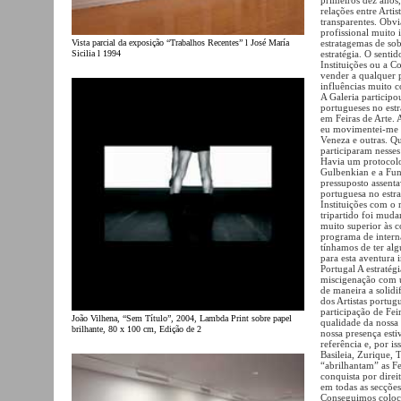
relações entre Artis
transparentes. Obvi
profissional muito 
estratagemas de so
Vista parcial da exposição “Trabalhos Recentes” l José María
estratégia. O senti
Sicilia l 1994
Instituições ou a 
vender a qualquer
influências muito 
A Galeria participo
portugueses no estr
em Feiras de Arte. 
eu movimentei-me b
Veneza e outras. Q
participaram nesses
Havia um protocolo 
Gulbenkian e a Fu
pressuposto assenta
portuguesa no estr
Instituições com o 
tripartido foi muda
muito superior às c
programa de intern
tínhamos de ter alg
para esta aventura 
Portugal A estratég
miscigenação com u
de maneira a solidi
dos Artistas portug
participação de Fei
João Vilhena, “Sem Título”, 2004, Lambda Print sobre papel
qualidade da nossa 
brilhante, 80 x 100 cm, Edição de 2
nossa presença esti
referência e, por i
Basileia, Zurique,
“abrilhantam” as F
conquista por direi
em todas as secçõe
Conseguimos colocar