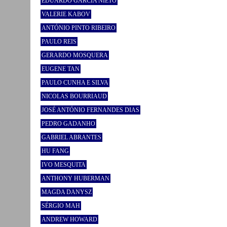
EDUARDO GARCÍA NIETO
VALERIE KABOV
ANTÓNIO PINTO RIBEIRO
PAULO REIS
GERARDO MOSQUERA
EUGENE TAN
PAULO CUNHA E SILVA
NICOLAS BOURRIAUD
JOSÉ ANTÓNIO FERNANDES DIAS
PEDRO GADANHO
GABRIEL ABRANTES
HU FANG
IVO MESQUITA
ANTHONY HUBERMAN
MAGDA DANYSZ
SÉRGIO MAH
ANDREW HOWARD