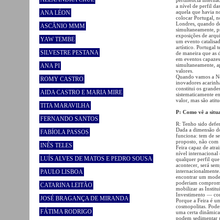
a nível de perfil d
aquela que havia no
ANA LÉON
colocar Portugal, 
Londres, quando de
ASCÂNIO MMM
simultaneamente, pr
exposições de arqui
YAW TEMBE
um evento catalisa
artístico. Portugal
SILVESTRE PESTANA
de maneira que as 
em eventos capazes 
simultaneamente, ap
ANA PI
valores.
Quando vamos a No
ROMY CASTRO
inovadores acarinha
constitui os grand
AIDA CASTRO E MARIA MIRE
sistematicamente en
valor, mas são atit
TITA MARAVILHA
P: Como vê a sit
FERNANDO SANTOS
R: Tenho sido defen
Dada a dimensão do
FABÍOLA PASSOS
funciona: tem de s
proposto, não com 
INÊS TELES
Feira capaz de atrai
nível internaciona
LUÍS ALVES DE MATOS E PEDRO SOUSA
qualquer perfil que
acontecer, será sem
internacionalmente.
PAULO LISBOA
encontrar um modelo
poderiam comprome
CATARINA LEITÃO
mobilizar as Instit
Investimento — com
JOSÉ BRAGANÇA DE MIRANDA
Porque a Feira é u
cosmopolitas. Pode
FÁTIMA RODRIGO
uma certa dinâmica
podem sedimentar p