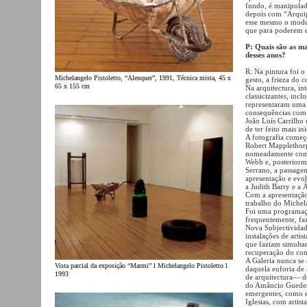
fundo, é manipulad
depois com “Arquip
esse mesmo o model
que para poderem ex
P: Quais são as ma
desses anos?
R: Na pintura foi o
Michelangelo Pistoletto, “Alenquer”, 1991, Técnica mista, 45 x
gesto, a frieza do 
65 x 155 cm
Na arquitectura, in
classicizantes, incl
representaram uma 
consequências com 
João Luís Carrilho 
de ter feito mais in
A fotografia começ
Robert Mapplethorp
nomeadamente com 
Webb e, posteriorm
Serrano, a passage
apresentação e evo
a Judith Barry e a 
Com a apresentação
trabalho do Michela
Foi uma programaçã
frequentemente, faz
Nova Subjectividade
instalações de arti
que faziam simultan
recuperação do con
A Galeria nunca se
Vista parcial da exposição “Marmi” l Michelangelo Pistoletto l
daquela euforia de
1993
de arquitectura— d
do Amâncio Guedes—
emergentes, como e
Iglesias, com artis