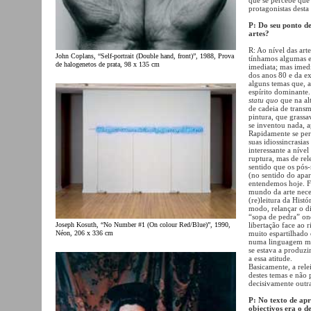
protagonistas desta 
P: Do seu ponto de
artes?
R: Ao nível das art
John Coplans, “Self-portrait (Double hand, front)”, 1988, Prova
tínhamos algumas e
de halogenetos de prata, 98 x 135 cm
imediata; mas imed
dos anos 80 e da e
alguns temas que, 
espírito dominante
statu quo
que na al
de cadeia de trans
pintura, que grass
se inventou nada, a
Rapidamente se per
suas idiossincrasi
interessante a níve
ruptura, mas de rel
sentido que os pós
(no sentido do apa
entendemos hoje. Fo
mundo da arte neces
(re)leitura da Histó
modo, relançar o di
“sopa de pedra” on
libertação face ao
Joseph Kosuth, “No Number #1 (On colour Red/Blue)”, 1990,
muito espartilhado 
Néon, 206 x 336 cm
numa linguagem mui
se estava a produzi
a essa atitude.
Basicamente, a rele
destes temas e não 
decisivamente outr
P: No texto de ap
objectivos era o d