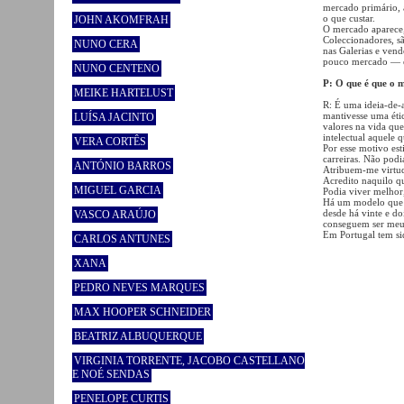
mercado primário, a
o que custar.
JOHN AKOMFRAH
O mercado aparece,
Coleccionadores, s
NUNO CERA
nas Galerias e vend
pouco mercado — en
NUNO CENTENO
P: O que é que o 
MEIKE HARTELUST
R: É uma ideia-de-a
mantivesse uma éti
LUÍSA JACINTO
valores na vida qu
intelectual aquele 
VERA CORTÊS
Por esse motivo es
carreiras. Não podi
ANTÓNIO BARROS
Atribuem-me virtude
Acredito naquilo qu
MIGUEL GARCIA
Podia viver melhor
Há um modelo que p
desde há vinte e do
VASCO ARAÚJO
conseguem ser meus
Em Portugal tem sid
CARLOS ANTUNES
XANA
PEDRO NEVES MARQUES
MAX HOOPER SCHNEIDER
BEATRIZ ALBUQUERQUE
VIRGINIA TORRENTE, JACOBO CASTELLANO
E NOÉ SENDAS
PENELOPE CURTIS