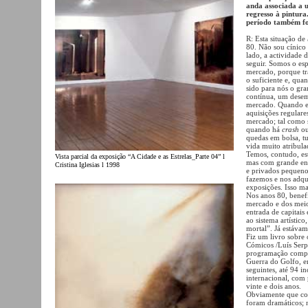
anda associada a 
regresso à pintura
período também fo
R: Esta situação de
80. Não sou cínico
lado, a actividade
seguir. Somos o esp
mercado, porque tr
o suficiente e, qu
sido para nós o gr
contínua, um desem
mercado. Quando est
aquisições regulare
mercado; tal como 
quando há
crash
ou
quedas em bolsa, tu
vida muito atribula
Temos, contudo, est
Vista parcial da exposição “A Cidade e as Estrelas_Parte 04” l
mas com grande ent
Cristina Iglesias l 1998
e privados pequeno
fazemos e nos adqu
exposições. Isso m
Nos anos 80, benef
mercado e dos meio
entrada de capitais
ao sistema artístico
mortal”. Já estávam
Fiz um livro sobre 
Cómicos /Luís Serp
programação compi
Guerra do Golfo, e
seguintes, até 94 i
internacional, com 
vinte e dois anos.
Obviamente que com
foram dramáticos; 