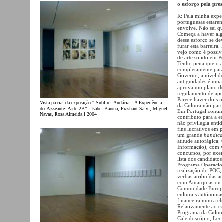
o esforço pela pre
R: Pela minha exper
portuguesas estarem
envolve. Não sei qu
Começa a haver algu
desse esforço se de
furar esta barreira
vejo como é possív
de arte sólido em P
Tenho pena que o a
completamente para
Governo, a nível do
antiguidades é uma
aprova um plano de 
regulamento de apoi
Parece haver dois 
Vista parcial da exposição “ Sublime Audácia – A Experiência
da Cultura não part
do Passeante_Parte 2B” l Isabel Barona, Prashant Salvi, Miguel
Em Portugal contin
Navas, Rosa Almeida l 2004
contributo para a 
não privilegia enti
fins lucrativos em 
um grande
handic
atitude autofágica
Informação), com 
concursos, por exe
lista dos candidato
Programa Operacion
realização do POC,
verbas atribuídas a
com Autarquias ou o
Comunidade Europei
culturais autónomas
financeira nunca ch
Relativamente ao ca
Programa da Cultur
Caleidoscópio, Leon