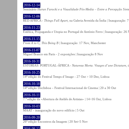
2016-12-14
Seminário
Harun Farocki e a Visualidade Pós-Media – Entre a Percepção Sinté
2016-12-06
RED AFRICA -
Things Fall Apart
, na Galeria Avenida da Índia | Inauguração:
2016-11-23
Estética, Propaganda e Utopia no Portugal de António Ferro | Inauguração: 26 
2016-11-15
From A to C; This Being B
| Inauguração: 17 Nov, Manchester
2016-11-07
Miguel Branco em Paris - 2 exposições | Inauguração 8 Nov
2016-10-31
ESTÓRIAS: PORTUGAL-ÁFRICA -
Natureza Morta. Visages d’une Dictature
, 
2016-10-25
14ª edição do Festival Temps d´Image - 27 Out > 10 Dez, Lisboa
2016-10-18
14ª edição Doclisboa – Festival Internacional de Cinema | 20 a 30 Out
2016-10-11
7.ª edição da «Abertura de Ateliês de Artistas» | 14>16 Out, Lisboa
2016-10-03
MAAT - inauguração do novo edifício | 5 Out
2016-09-20
26ª edição Encontros da Imagem | 20 Set>5 Nov
2016-09-13