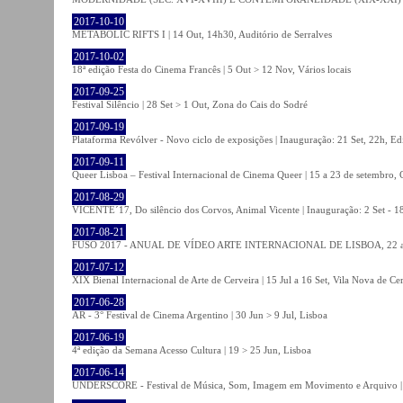
2017-10-10
METABOLIC RIFTS I | 14 Out, 14h30, Auditório de Serralves
2017-10-02
18ª edição Festa do Cinema Francês | 5 Out > 12 Nov, Vários locais
2017-09-25
Festival Silêncio | 28 Set > 1 Out, Zona do Cais do Sodré
2017-09-19
Plataforma Revólver - Novo ciclo de exposições | Inauguração: 21 Set, 22h, Edi
2017-09-11
Queer Lisboa – Festival Internacional de Cinema Queer | 15 a 23 de setembro,
2017-08-29
VICENTE´17, Do silêncio dos Corvos, Animal Vicente | Inauguração: 2 Set - 
2017-08-21
FUSO 2017 - ANUAL DE VÍDEO ARTE INTERNACIONAL DE LISBOA, 22 a 
2017-07-12
XIX Bienal Internacional de Arte de Cerveira | 15 Jul a 16 Set, Vila Nova de Ce
2017-06-28
AR - 3° Festival de Cinema Argentino | 30 Jun > 9 Jul, Lisboa
2017-06-19
4ª edição da Semana Acesso Cultura | 19 > 25 Jun, Lisboa
2017-06-14
UNDERSCORE - Festival de Música, Som, Imagem em Movimento e Arquivo | 1