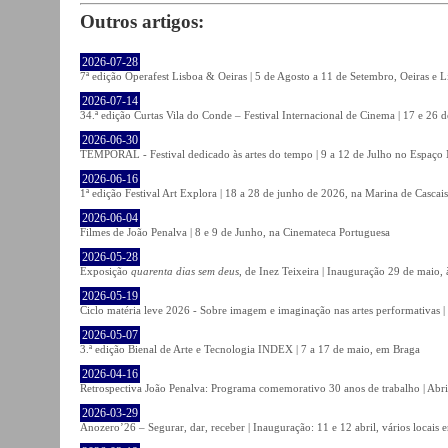
Outros artigos:
2026-07-28
7ª edição Operafest Lisboa & Oeiras | 5 de Agosto a 11 de Setembro, Oeiras e L
2026-07-14
34.ª edição Curtas Vila do Conde – Festival Internacional de Cinema | 17 e 26 
2026-06-30
TEMPORAL - Festival dedicado às artes do tempo | 9 a 12 de Julho no Espaço
2026-06-16
1ª edição Festival Art Explora | 18 a 28 de junho de 2026, na Marina de Cascais
2026-06-04
Filmes de João Penalva | 8 e 9 de Junho, na Cinemateca Portuguesa
2026-05-28
Exposição
quarenta dias sem deus
, de Inez Teixeira | Inauguração 29 de maio
2026-05-19
Ciclo matéria leve 2026 - Sobre imagem e imaginação nas artes performativas |
2026-05-07
3.ª edição Bienal de Arte e Tecnologia INDEX | 7 a 17 de maio, em Braga
2026-04-16
Retrospectiva João Penalva: Programa comemorativo 30 anos de trabalho | Abri
2026-03-29
Anozero’26 – Segurar, dar, receber | Inauguração: 11 e 12 abril, vários locais