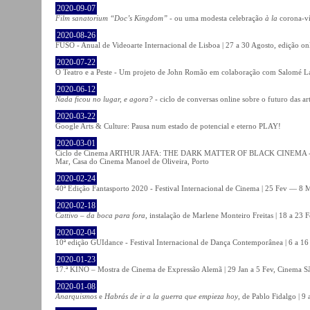
2020-09-07
Film sanatorium “Doc’s Kingdom”
- ou uma modesta celebração
à la
corona-ví
2020-08-26
FUSO - Anual de Videoarte Internacional de Lisboa | 27 a 30 Agosto, edição on
2020-07-22
O Teatro e a Peste - Um projeto de John Romão em colaboração com Salomé La
2020-06-12
Nada ficou no lugar, e agora?
- ciclo de conversas online sobre o futuro das ar
2020-03-22
Google Arts & Culture: Pausa num estado de potencial e eterno PLAY!
2020-03-01
Ciclo de Cinema ARTHUR JAFA: THE DARK MATTER OF BLACK CINEMA - 
Mar, Casa do Cinema Manoel de Oliveira, Porto
2020-02-24
40ª Edição Fantasporto 2020 - Festival Internacional de Cinema | 25 Fev — 8 M
2020-02-18
Cattivo – da boca para fora
, instalação de Marlene Monteiro Freitas | 18 a 23 
2020-02-04
10ª edição GUIdance - Festival Internacional de Dança Contemporânea | 6 a 16
2020-01-23
17.ª KINO – Mostra de Cinema de Expressão Alemã | 29 Jan a 5 Fev, Cinema Sã
2020-01-08
Anarquismos
e
Habrás de ir a la guerra que empieza hoy
, de Pablo Fidalgo | 9 