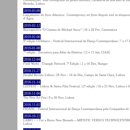
Berardo, Lisboa
2019-03-09
Lançamento do livro
Atlantica: Contemporary art from Angola and its diaspor
d’Água
2019-02-12
Retrospectiva "O Cinema de Michael Snow" | 16 a 28 Fev, Cinemateca
2019-02-06
9ª edição GUIdance – Festival Internacional de Dança Contemporânea | 7 a 17
2019-01-08
7ª edição - Encontros para Além da História | 12 e 13 Jan, CIAJG
2018-12-04
Field Works
- Triangle Network 7ª Edição | 2 a 16 Dez, Hangar
2018-11-27
Parallel Review Lisboa | 28 Nov - 16 de Dez, Campo de Santa Clara, Lisboa
2018-11-14
LEFFEST – Lisbon & Sintra Film Festival, 12ª edição | 16 a 25 Nov, Lisboa e S
2018-11-06
The New Art Fest | 9 a 30 Nov, Lisboa
2018-11-02
FIDANC - Festival Internacional de Dança Contemporânea pela Companhia de
2018-10-22
LAB#1 – « For a Brave New Brussels » ARTISTIC VERSUS TECHNOCENTRI
Lisboa