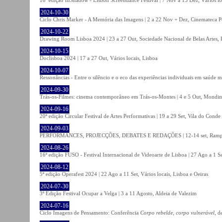
2024-10-30
Ciclo Chris Marker - A Memória das Imagens | 2 a 22 Nov + Dez, Cinemateca P
2024-10-22
Drawing Room Lisboa 2024 | 23 a 27 Out, Sociedade Nacional de Belas Artes, 
2024-10-15
Doclisboa 2024 | 17 a 27 Out, Vários locais, Lisboa
2024-10-07
Ressonâncias - Entre o silêncio e o eco das experiências individuais em saúde 
2024-09-30
Trás-os-Filmes: cinema contemporâneo em Trás-os-Montes | 4 e 5 Out, Mondi
2024-09-16
20ª edição Circular Festival de Artes Performativas | 19 a 29 Set, Vila do Conde
2024-09-03
PERFORMANCES, PROJECÇÕES, DEBATES E REDAÇÕES | 12-14 set, Rampa
2024-08-26
16ª edição FUSO - Festival Internacional de Videoarte de Lisboa | 27 Ago a 1 Se
2024-08-12
5ª edição Operafest 2024 | 22 Ago a 11 Set, Vários locais, Lisboa e Oeiras
2024-07-30
3ª Edição Festival Ocupar a Velga | 3 a 11 Agosto, Aldeia de Valezim
2024-07-16
Ciclo Imagens de Pensamento: Conferência
Corpo rebelde, corpo vulnerável
, d