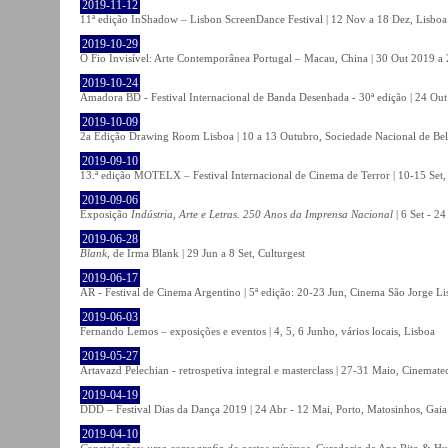
2019-11-12
11ª edição InShadow – Lisbon ScreenDance Festival | 12 Nov a 18 Dez, Lisboa
2019-10-29
O Fio Invisível: Arte Contemporânea Portugal – Macau, China | 30 Out 2019 
2019-10-24
Amadora BD - Festival Internacional de Banda Desenhada - 30ª edição | 24 Ou
2019-10-09
2a Edição Drawing Room Lisboa | 10 a 13 Outubro, Sociedade Nacional de Bel
2019-09-10
13.ª edição MOTELX – Festival Internacional de Cinema de Terror | 10-15 Set,
2019-09-06
Exposição
Indústria, Arte e Letras. 250 Anos da Imprensa Nacional
| 6 Set - 2
2019-06-28
Blank
, de Irma Blank | 29 Jun a 8 Set, Culturgest
2019-06-17
AR - Festival de Cinema Argentino | 5ª edição: 20-23 Jun, Cinema São Jorge Li
2019-06-03
Fernando Lemos – exposições e eventos | 4, 5, 6 Junho, vários locais, Lisboa
2019-05-27
Artavazd Pelechian - retrospetiva integral e masterclass | 27-31 Maio, Cinemat
2019-04-19
DDD – Festival Dias da Dança 2019 | 24 Abr - 12 Mai, Porto, Matosinhos, Gaia
2019-04-10
Constelações: uma coreografia de gestos mínimos
, Curadoria de Ana Rito & Hu