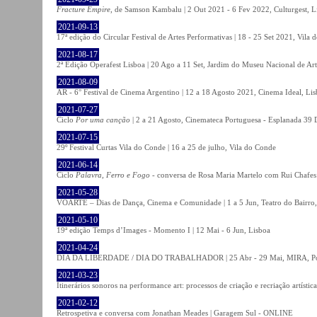
Fracture Empire
, de Samson Kambalu | 2 Out 2021 - 6 Fev 2022, Culturgest, L
2021-09-13
17ª edição do Circular Festival de Artes Performativas | 18 - 25 Set 2021, Vila
2021-08-17
2ª Edição Operafest Lisboa | 20 Ago a 11 Set, Jardim do Museu Nacional de Art
2021-08-09
AR - 6° Festival de Cinema Argentino | 12 a 18 Agosto 2021, Cinema Ideal, Li
2021-07-27
Ciclo
Por uma canção
| 2 a 21 Agosto, Cinemateca Portuguesa - Esplanada 39 
2021-07-15
29º Festival Curtas Vila do Conde | 16 a 25 de julho, Vila do Conde
2021-06-14
Ciclo
Palavra, Ferro e Fogo
- conversa de Rosa Maria Martelo com Rui Chafes |
2021-05-28
VOARTE – Dias de Dança, Cinema e Comunidade | 1 a 5 Jun, Teatro do Bairro,
2021-05-10
19ª edição Temps d’Images - Momento I | 12 Mai - 6 Jun, Lisboa
2021-04-24
DIA DA LIBERDADE / DIA DO TRABALHADOR | 25 Abr - 29 Mai, MIRA, P
2021-03-23
Itinerários sonoros na performance art: processos de criação e recriação artíst
2021-02-12
Retrospetiva e conversa com Jonathan Meades | Garagem Sul - ONLINE