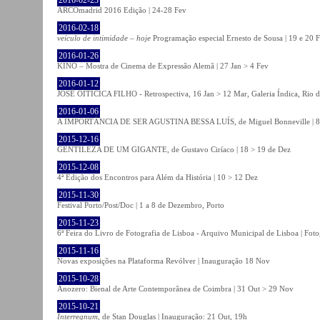
ARCOmadrid 2016 Edição | 24-28 Fev
2016-02-18
veículo de intimidade – hoje
Programação especial Ernesto de Sousa | 19 e 20 
2016-01-26
KINO – Mostra de Cinema de Expressão Alemã | 27 Jan > 4 Fev
2016-01-12
JOSÉ OITICICA FILHO - Retrospectiva, 16 Jan > 12 Mar, Galeria Índica, Rio d
2016-01-06
A IMPORTÂNCIA DE SER AGUSTINA BESSA LUÍS, de Miguel Bonneville | 8>1
2015-12-16
GENTILEZA DE UM GIGANTE, de Gustavo Ciríaco | 18 > 19 de Dez
2015-12-08
4ª Edição dos Encontros para Além da História | 10 > 12 Dez
2015-11-30
Festival Porto/Post/Doc | 1 a 8 de Dezembro, Porto
2015-11-23
6ª Feira do Livro de Fotografia de Lisboa - Arquivo Municipal de Lisboa | Fot
2015-11-16
Novas exposições na Plataforma Revólver | Inauguração 18 Nov
2015-10-28
Anozero: Bienal de Arte Contemporânea de Coimbra | 31 Out > 29 Nov
2015-10-21
Interregnum
, de Stan Douglas | Inauguração: 21 Out, 19h