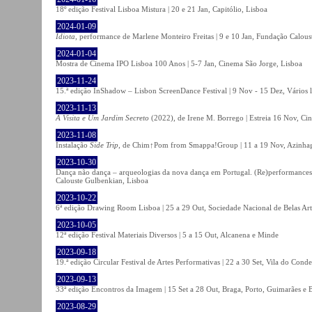
18º edição Festival Lisboa Mistura | 20 e 21 Jan, Capitólio, Lisboa
2024-01-09
Idiota
, performance de Marlene Monteiro Freitas | 9 e 10 Jan, Fundação Calou
2024-01-04
Mostra de Cinema IPO Lisboa 100 Anos | 5-7 Jan, Cinema São Jorge, Lisboa
2023-11-24
15.ª edição InShadow – Lisbon ScreenDance Festival | 9 Nov - 15 Dez, Vários l
2023-11-13
A Visita e Um Jardim Secreto
(2022), de Irene M. Borrego | Estreia 16 Nov, Ci
2023-11-08
Instalação
Side Trip
, de Chim↑Pom from Smappa!Group | 11 a 19 Nov, Azinhaga
2023-10-30
Dança não dança – arqueologias da nova dança em Portugal. (Re)performances,
Calouste Gulbenkian, Lisboa
2023-10-22
6ª edição Drawing Room Lisboa | 25 a 29 Out, Sociedade Nacional de Belas Art
2023-10-05
12ª edição Festival Materiais Diversos | 5 a 15 Out, Alcanena e Minde
2023-09-18
19.ª edição Circular Festival de Artes Performativas | 22 a 30 Set, Vila do Conde
2023-09-13
33ª edição Encontros da Imagem | 15 Set a 28 Out, Braga, Porto, Guimarães e 
2023-08-29