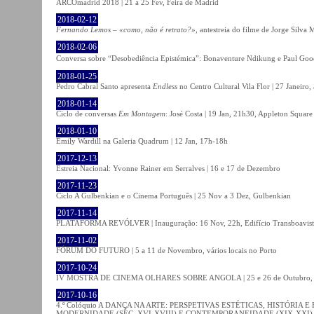
ARCOmadrid 2018 | 21 a 25 Fev, Feira de Madrid
2018-02-12
Fernando Lemos – «como, não é retrato?»
, antestreia do filme de Jorge Silv
2018-02-06
Conversa sobre “Desobediência Epistémica”: Bonaventure Ndikung e Paul G
2018-01-25
Pedro Cabral Santo apresenta
Endless
no Centro Cultural Vila Flor | 27 Janeiro,
2018-01-14
Ciclo de conversas
Em Montagem
: José Costa | 19 Jan, 21h30, Appleton Square
2018-01-10
Emily Wardill na Galeria Quadrum | 12 Jan, 17h-18h
2017-12-13
Estreia Nacional: Yvonne Rainer em Serralves | 16 e 17 de Dezembro
2017-11-23
Ciclo A Gulbenkian e o Cinema Português | 25 Nov a 3 Dez, Gulbenkian
2017-11-14
PLATAFORMA REVÓLVER | Inauguração: 16 Nov, 22h, Edifício Transboavista
2017-11-02
FÓRUM DO FUTURO | 5 a 11 de Novembro, vários locais no Porto
2017-10-24
IV MOSTRA DE CINEMA OLHARES SOBRE ANGOLA | 25 e 26 de Outubro
2017-10-16
4.º Colóquio A DANÇA NA ARTE: PERSPETIVAS ESTÉTICAS, HISTÓRIA
MODERNIDADE (SÉC. XVI-XVIII) E CONTEMPORANEIDADE (XIX-XXI) | 21 O