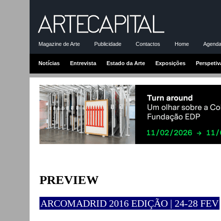
Magazine de Arte
Publicidade
Contactos
Home
Agenda-
Notícias
Entrevista
Estado da Arte
Exposições
Perspetiv
PREVIEW
ARCOMADRID 2016 EDIÇÃO | 24-28 FEV