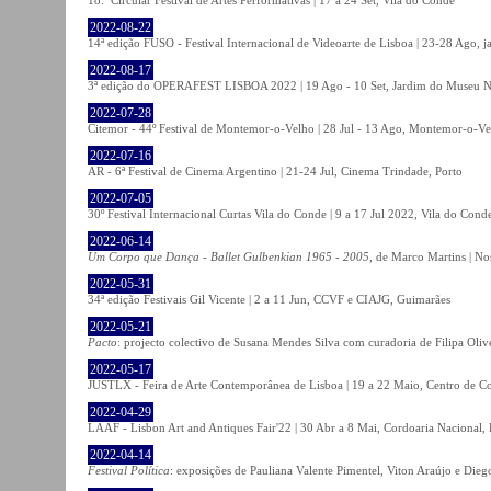
2022-08-22
14ª edição FUSO - Festival Internacional de Videoarte de Lisboa | 23-28 Ago, j
2022-08-17
3ª edição do OPERAFEST LISBOA 2022 | 19 Ago - 10 Set, Jardim do Museu Na
2022-07-28
Citemor - 44º Festival de Montemor-o-Velho | 28 Jul - 13 Ago, Montemor-o-Ve
2022-07-16
AR - 6ª Festival de Cinema Argentino | 21-24 Jul, Cinema Trindade, Porto
2022-07-05
30º Festival Internacional Curtas Vila do Conde | 9 a 17 Jul 2022, Vila do Cond
2022-06-14
Um Corpo que Dança - Ballet Gulbenkian 1965 - 2005
, de Marco Martins | No
2022-05-31
34ª edição Festivais Gil Vicente | 2 a 11 Jun, CCVF e CIAJG, Guimarães
2022-05-21
Pacto
: projecto colectivo de Susana Mendes Silva com curadoria de Filipa Oli
2022-05-17
JUSTLX - Feira de Arte Contemporânea de Lisboa | 19 a 22 Maio, Centro de C
2022-04-29
LAAF - Lisbon Art and Antiques Fair'22 | 30 Abr a 8 Mai, Cordoaria Nacional,
2022-04-14
Festival Política
: exposições de Pauliana Valente Pimentel, Viton Araújo e Die