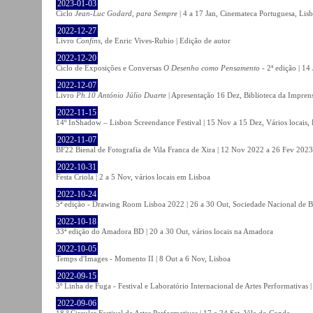
2023-01-03
Ciclo
Jean-Luc Godard, para Sempre
| 4 a 17 Jan, Cinemateca Portuguesa, Lis
2022-12-27
Livro
Confins
, de Enric Vives-Rubio | Edição de autor
2022-12-20
Ciclo de Exposições e Conversas
O Desenho como Pensamento
- 2ª edição | 14
2022-12-07
Livro
Ph.10 António Júlio Duarte
| Apresentação 16 Dez, Biblioteca da Impren
2022-11-15
14º InShadow – Lisbon Screendance Festival | 15 Nov a 15 Dez, Vários locais,
2022-11-07
BF22 Bienal de Fotografia de Vila Franca de Xira | 12 Nov 2022 a 26 Fev 2023, 
2022-10-31
Festa Criola | 2 a 5 Nov, vários locais em Lisboa
2022-10-24
5ª edição - Drawing Room Lisboa 2022 | 26 a 30 Out, Sociedade Nacional de Be
2022-10-18
33ª edição do Amadora BD | 20 a 30 Out, vários locais na Amadora
2022-10-05
Temps d'Images - Momento II | 8 Out a 6 Nov, Lisboa
2022-09-15
3º Linha de Fuga - Festival e Laboratório Internacional de Artes Performativas 
2022-09-06
18.º Circular Festival de Artes Performativas | 17 a 24 Set, Vila do Conde