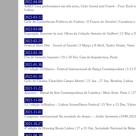
2022-04-08
AIRES
Uma performance em três actos, Ciclo
Sound and Future - Four Tools t
Lisboa
2022-03-12
Ciclo de Conferências
Políticas da Estética: O Futuro do Sensível
| Curadoria e
2022-03-08
Exposição
Traverser la nuit. Obras da Coleção Antoine de Galbert
| 12 Mar a 2
2022-02-21
Festival
Hans Otte : Sound of Sounds
| 3 Março a 8 Abril, Teatro Viriato, Viseu.
2022-02-16
Fim de Semana Inquieto
| 19 e 20 Fev, Casa da Arquitectura, Porto
2022-01-30
11ª edição GUIdance - Festival Internacional de Dança Contemporânea | 3-12 Fe
2022-01-19
Ciclo de Cinema 'Cineclube Campo Aberto' | 21 Jan - 27 Jun, Brotéria, Lisboa
2021-11-22
Anozero – Bienal de Arte Contemporânea de Coimbra /
Meia-Noite
. Parte 1 | 
2021-11-09
13.ª edição InShadow – Lisbon ScreenDance Festival | 15 Nov a 15 Dez, Vários
2021-11-01
Congresso internacional
Na escalada do desejo — Julião Sarmento (1948-2021
2021-10-27
4ª edição da Drawing Room Lisboa | 27 a 31 Out, Sociedade Nacional de Belas 
2021-09-29