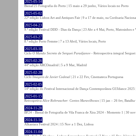
2025-05-14
Bienal'25 Fotografia do Porto | 15 maio a 29 junho, Vários locais no Porto
2025-05-02
22ª edição Lisbon Art and Antiques Fair | 9 a 17 de maio, na Cordoaria Naciona
2025-04-23
9.ª edição Festival DDD - Dias da Dança | 23 Abr a 4 Mai, Porto, Matosinhos e
2025-03-27
8.ª edição Porto Femme | 7 a 13 Abril, Vários locais, Porto
2025-03-10
Ciclo
O Mundo Secreto de Serguei Paradjanov
- Retrospectiva integral Sergu
2025-02-26
44ª edição ARCOmadrid | 5 a 9 Mar, Madrid
2025-02-20
Ciclo
Imagens de Javier Codesal
| 21 e 22 Fev, Cinemateca Portuguesa
2025-02-05
14ª edição do Festival Internacional de Dança Contemporânea GUIdance 2025 |
2025-01-15
Retrospetiva
Alice Rohrwacher: Contos Maravilhosos
| 15 jan – 26 fev, Batalh
2024-11-28
BF24 - Bienal de Fotografia de Vila Franca de Xira 2024 - Momento 1 | 30 nov 
2024-11-14
Alkantara Festival 2024 | 15 Nov a 1 Dez, Lisboa
2024-11-04
16ª edição InShadow - Lisbon Screendance Festival | 7 Nov a 15 Dez, Vários lo