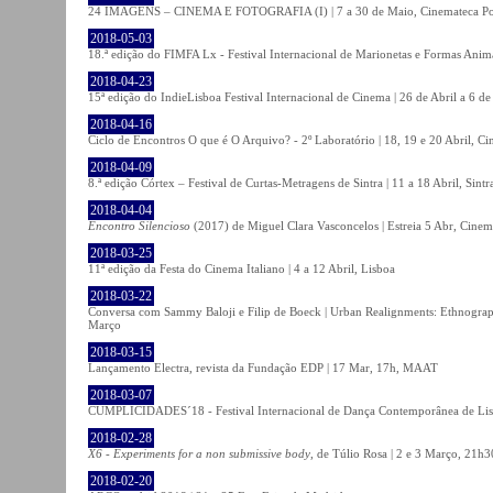
24 IMAGENS – CINEMA E FOTOGRAFIA (I) | 7 a 30 de Maio, Cinemateca Po
2018-05-03
18.ª edição do FIMFA Lx - Festival Internacional de Marionetas e Formas Anim
2018-04-23
15ª edição do IndieLisboa Festival Internacional de Cinema | 26 de Abril a 6 d
2018-04-16
Ciclo de Encontros O que é O Arquivo? - 2º Laboratório | 18, 19 e 20 Abril, C
2018-04-09
8.ª edição Córtex – Festival de Curtas-Metragens de Sintra | 11 a 18 Abril, Sintr
2018-04-04
Encontro Silencioso
(2017) de Miguel Clara Vasconcelos | Estreia 5 Abr, Cinem
2018-03-25
11ª edição da Festa do Cinema Italiano | 4 a 12 Abril, Lisboa
2018-03-22
Conversa com Sammy Baloji e Filip de Boeck | Urban Realignments: Ethnographi
Março
2018-03-15
Lançamento Electra, revista da Fundação EDP | 17 Mar, 17h, MAAT
2018-03-07
CUMPLICIDADES´18 - Festival Internacional de Dança Contemporânea de Lisb
2018-02-28
X6 - Experiments for a non submissive body
, de Túlio Rosa | 2 e 3 Março, 21h3
2018-02-20