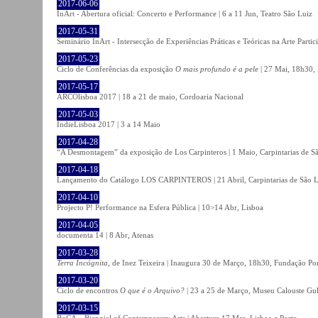
2017-06-06
InArt - Abertura oficial: Concerto e Performance | 6 a 11 Jun, Teatro São Luiz
2017-05-31
Seminário InArt - Intersecção de Experiências Práticas e Teóricas na Arte Part
2017-05-23
Ciclo de Conferências da exposição
O mais profundo é a pele
| 27 Mai, 18h30, 
2017-05-17
ARCOlisboa 2017 | 18 a 21 de maio, Cordoaria Nacional
2017-05-03
IndieLisboa 2017 | 3 a 14 Maio
2017-04-28
“A Desmontagem” da exposição de Los Carpinteros | 1 Maio, Carpintarias de S
2017-04-18
Lançamento do Catálogo LOS CARPINTEROS | 21 Abril, Carpintarias de São 
2017-04-10
Projecto P! Performance na Esfera Pública | 10>14 Abr, Lisboa
2017-04-05
documenta 14 | 8 Abr, Atenas
2017-03-28
Terra Incógnita
, de Inez Teixeira | Inaugura 30 de Março, 18h30, Fundação P
2017-03-20
Ciclo de encontros
O que é o Arquivo?
| 23 a 25 de Março, Museu Calouste Gu
2017-03-15
BoCA – Biennial of Contemporary Arts | Abertura 17 Mar, Lisboa e Porto