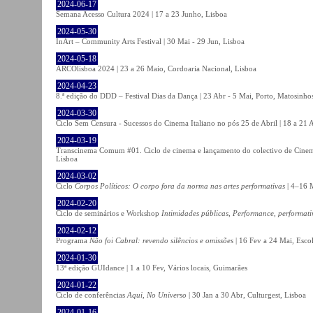
2024-06-17
Semana Acesso Cultura 2024 | 17 a 23 Junho, Lisboa
2024-05-30
InArt – Community Arts Festival | 30 Mai - 29 Jun, Lisboa
2024-05-18
ARCOlisboa 2024 | 23 a 26 Maio, Cordoaria Nacional, Lisboa
2024-04-23
8.ª edição do DDD – Festival Dias da Dança | 23 Abr - 5 Mai, Porto, Matosinho
2024-03-30
Ciclo Sem Censura - Sucessos do Cinema Italiano no pós 25 de Abril | 18 a 21
2024-03-19
Transcinema Comum #01. Ciclo de cinema e lançamento do colectivo de Cine
Lisboa
2024-03-02
Ciclo
Corpos Políticos: O corpo fora da norma nas artes performativas
| 4–16 M
2024-02-20
Ciclo de seminários e Workshop
Intimidades públicas, Performance, performati
2024-02-12
Programa
Não foi Cabral: revendo silêncios e omissões
| 16 Fev a 24 Mai, Escol
2024-01-30
13ª edição GUIdance | 1 a 10 Fev, Vários locais, Guimarães
2024-01-22
Ciclo de conferências
Aqui, No Universo
| 30 Jan a 30 Abr, Culturgest, Lisboa
2024-01-16