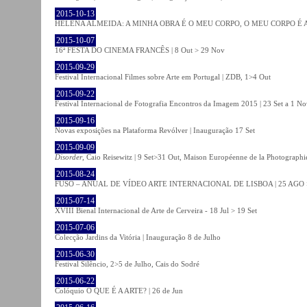
2015-10-13
HELENA ALMEIDA: A MINHA OBRA É O MEU CORPO, O MEU CORPO É A MIN
2015-10-07
16ª FESTA DO CINEMA FRANCÊS | 8 Out > 29 Nov
2015-09-29
Festival Internacional Filmes sobre Arte em Portugal | ZDB, 1>4 Out
2015-09-22
Festival Internacional de Fotografia Encontros da Imagem 2015 | 23 Set a 1 N
2015-09-16
Novas exposições na Plataforma Revólver | Inauguração 17 Set
2015-09-09
Disorder
, Caio Reisewitz | 9 Set>31 Out, Maison Européenne de la Photographi
2015-08-24
FUSO – ANUAL DE VÍDEO ARTE INTERNACIONAL DE LISBOA | 25 AGO 
2015-07-14
XVIII Bienal Internacional de Arte de Cerveira - 18 Jul > 19 Set
2015-07-06
Colecção Jardins da Vitória | Inauguração 8 de Julho
2015-06-30
Festival Silêncio, 2>5 de Julho, Cais do Sodré
2015-06-22
Colóquio O QUE É A ARTE? | 26 de Jun