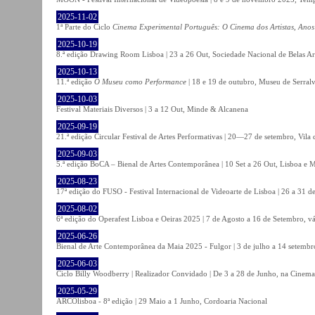
2025-11-02
1ª Parte do Ciclo
Cinema Experimental Português: O Cinema dos Artistas, Anos
2025-10-19
8.ª edição Drawing Room Lisboa | 23 a 26 Out, Sociedade Nacional de Belas Ar
2025-10-13
11.ª edição
O Museu como Performance
| 18 e 19 de outubro, Museu de Serral
2025-10-03
Festival Materiais Diversos | 3 a 12 Out, Minde & Alcanena
2025-09-19
21.ª edição Circular Festival de Artes Performativas | 20—27 de setembro, Vila
2025-09-03
5.ª edição BoCA – Bienal de Artes Contemporânea | 10 Set a 26 Out, Lisboa e 
2025-08-23
17ª edição do FUSO - Festival Internacional de Videoarte de Lisboa | 26 a 31 d
2025-08-02
6ª edição do Operafest Lisboa e Oeiras 2025 | 7 de Agosto a 16 de Setembro, vá
2025-06-26
Bienal de Arte Contemporânea da Maia 2025 - Fulgor | 3 de julho a 14 setemb
2025-06-03
Ciclo Billy Woodberry | Realizador Convidado | De 3 a 28 de Junho, na Cinema
2025-05-29
ARCOlisboa - 8ª edição | 29 Maio a 1 Junho, Cordoaria Nacional