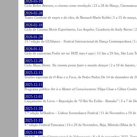
2026-03-19
Ciclo
Rober Beavers, o cinema como revelação
| 23 a 28 de Março, Cinemateca
2026-02-28
Teatro
Combate de negro e de cães
, de Bernard-Marie Koltès | 5 a 15 de março,
2026-02-18
Ciclo de Cinema
Movie Experiments, Los Angeles
, Curadoria de Andy Rector | 2
2026-01-29
15.ª edição do GUIdance – Festival Internacional de Dança Contemporânea | 5 
2026-01-12
Ciclo de conversas
Podia ser na TATE mas é aqui
| 13 Jan a 29 Jun, São Luiz T
2025-12-29
Ciclo
Maya Deren: No cinema posso fazer o mundo dançar
| 2 a 10 de Janeiro
2025-12-15
Sessões especiais de
O Riso e a Faca
, de Pedro Pinho| De 14 de dezembro de 20
2025-12-11
Programa público
Art is a Matter of Consciousness
: Filipa César e Céline Cond
2025-12-01
Lançamento de Livro + Reposição de “O Rei No Exílio - Remake” | 3 a 7 de D
2025-11-18
17ª edição InShadow – Lisbon Screendance Festival | 11 de Novembro a 19 de
2025-11-11
4.ª edição Festival Futurama | 14 e 29 de Novembro, Beja, Mértola (Mina de S
2025-11-06
MOON - Festival Internacional de Videopoesia | 8 e 9 de novembro 2025, Temp