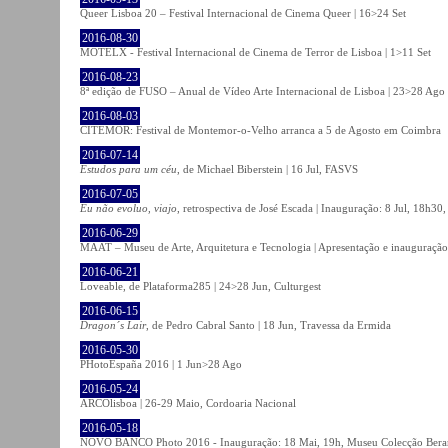
Queer Lisboa 20 – Festival Internacional de Cinema Queer | 16>24 Set
2016-08-30
MOTELX - Festival Internacional de Cinema de Terror de Lisboa | 1>11 Set
2016-08-23
8ª edição de FUSO – Anual de Vídeo Arte Internacional de Lisboa | 23>28 Ago
2016-08-03
CITEMOR: Festival de Montemor-o-Velho arranca a 5 de Agosto em Coimbra
2016-07-14
Estudos para um céu
, de Michael Biberstein | 16 Jul, FASVS
2016-07-05
Eu não evoluo, viajo
, retrospectiva de José Escada | Inauguração: 8 Jul, 18h3
2016-06-29
MAAT – Museu de Arte, Arquitetura e Tecnologia | Apresentação e inauguração
2016-06-21
Loveable, de Plataforma285 | 24>28 Jun, Culturgest
2016-06-15
Dragon´s Lair
, de Pedro Cabral Santo | 18 Jun, Travessa da Ermida
2016-05-30
PHotoEspaña 2016 | 1 Jun>28 Ago
2016-05-24
ARCOlisboa | 26-29 Maio, Cordoaria Nacional
2016-05-18
NOVO BANCO Photo 2016 - Inauguração: 18 Mai, 19h, Museu Colecção Bera