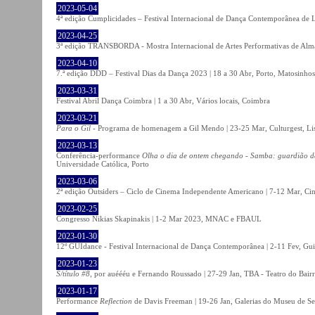
2023-05-04
4ª edição Cumplicidades – Festival Internacional de Dança Contemporânea de L
2023-04-25
3ª edição TRANSBORDA - Mostra Internacional de Artes Performativas de Alma
2023-04-10
7.ª edição DDD – Festival Dias da Dança 2023 | 18 a 30 Abr, Porto, Matosinhos
2023-03-31
Festival Abril Dança Coimbra | 1 a 30 Abr, Vários locais, Coimbra
2023-03-21
Para o Gil
- Programa de homenagem a Gil Mendo | 23-25 Mar, Culturgest, Li
2023-03-13
Conferência-performance
Olha o dia de ontem chegando - Samba: guardião 
Universidade Católica, Porto
2023-03-06
2ª edição Outsiders – Ciclo de Cinema Independente Americano | 7-12 Mar, C
2023-02-25
Congresso Nikias Skapinakis | 1-2 Mar 2023, MNAC e FBAUL
2023-01-30
12º GUIdance - Festival Internacional de Dança Contemporânea | 2-11 Fev, Gu
2023-01-23
S/título #8
, por auéééu e Fernando Roussado | 27-29 Jan, TBA - Teatro do Bair
2023-01-17
Performance
Reflection
de Davis Freeman | 19-26 Jan, Galerias do Museu de Ser