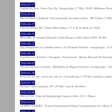
2016-05-17
A saltar do livro. Livros Pop-Up
| Inauguração: 17 Mai, 18h30. Biblioteca Naci
2016-05-03
Não te faltará a distância. Uma exposição em quatro passos - Rui Chafes | 5 Mai 
2016-04-27
Gala
de Jérôme Bel | Teatro Maria Matos | 27 a 29 de Abril, às 21h30
2016-04-25
Maxamba
, de Suzanne Barnard e Sofia Borges | Indie Lisboa 2016: 30 Abr
2016-04-22
You disappeared in complete silence
, de Christiane Peschek / Inauguração: 22 
2016-04-12
Inquéritos ao Território: Paisagem e Povoamento
| Museu Nacional de Etnolog
2016-04-05
Um apartamento à Estrela
- Mobiliário de Miguel Jacobetty | Inauguração 7 Abr
2016-03-28
preso por ter cão / preso por não ter
| Conferências, 1>29 Abr, fundação carmo
2016-03-16
Michael Clark Company, 19 e 20 Mar, Casa de Serralves
2016-03-08
FACA 2016 - Festa de Antropologia Cinema e Arte, 10>12 Março
2016-03-01
CUMPLICIDADES - Festival Internacional Dança Contemporânea de Lisboa, 
2016-02-23