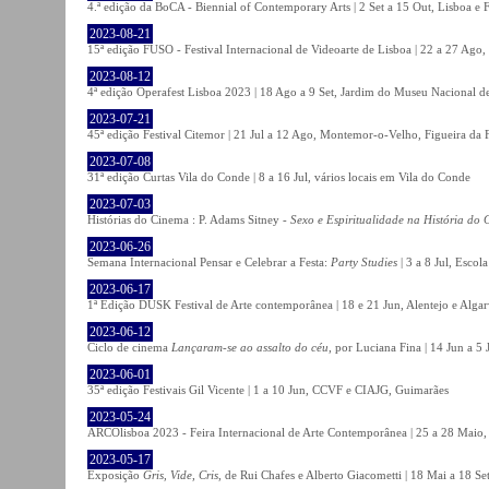
4.ª edição da BoCA - Biennial of Contemporary Arts | 2 Set a 15 Out, Lisboa e 
2023-08-21
15ª edição FUSO - Festival Internacional de Videoarte de Lisboa | 22 a 27 Ago, 
2023-08-12
4ª edição Operafest Lisboa 2023 | 18 Ago a 9 Set, Jardim do Museu Nacional de
2023-07-21
45ª edição Festival Citemor | 21 Jul a 12 Ago, Montemor-o-Velho, Figueira da
2023-07-08
31ª edição Curtas Vila do Conde | 8 a 16 Jul, vários locais em Vila do Conde
2023-07-03
Histórias do Cinema : P. Adams Sitney -
Sexo e Espiritualidade na História do
2023-06-26
Semana Internacional Pensar e Celebrar a Festa:
Party Studies
| 3 a 8 Jul, Escol
2023-06-17
1ª Edição DUSK Festival de Arte contemporânea | 18 e 21 Jun, Alentejo e Alga
2023-06-12
Ciclo de cinema
Lançaram-se ao assalto do céu
, por Luciana Fina | 14 Jun a 5
2023-06-01
35ª edição Festivais Gil Vicente | 1 a 10 Jun, CCVF e CIAJG, Guimarães
2023-05-24
ARCOlisboa 2023 - Feira Internacional de Arte Contemporânea | 25 a 28 Maio,
2023-05-17
Exposição
Gris, Vide, Cris
, de Rui Chafes e Alberto Giacometti | 18 Mai a 18 S