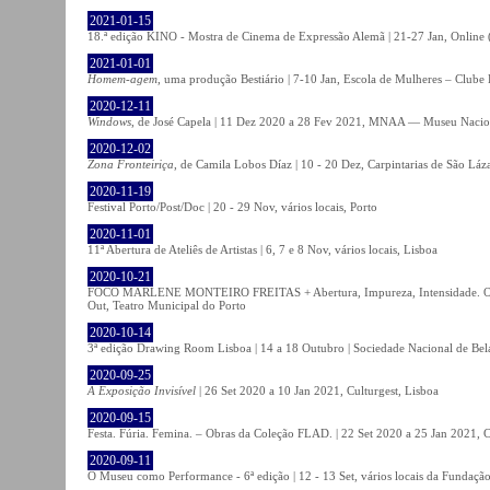
2021-01-15
18.ª edição KINO - Mostra de Cinema de Expressão Alemã | 21-27 Jan, Online (
2021-01-01
Homem-agem
, uma produção Bestiário | 7-10 Jan, Escola de Mulheres – Clube 
2020-12-11
Windows
, de José Capela | 11 Dez 2020 a 28 Fev 2021, MNAA — Museu Nacion
2020-12-02
Zona Fronteiriça
, de Camila Lobos Díaz | 10 - 20 Dez, Carpintarias de São Láz
2020-11-19
Festival Porto/Post/Doc | 20 - 29 Nov, vários locais, Porto
2020-11-01
11ª Abertura de Ateliês de Artistas | 6, 7 e 8 Nov, vários locais, Lisboa
2020-10-21
FOCO MARLENE MONTEIRO FREITAS + Abertura, Impureza, Intensidade. Olhare
Out, Teatro Municipal do Porto
2020-10-14
3ª edição Drawing Room Lisboa | 14 a 18 Outubro | Sociedade Nacional de Bela
2020-09-25
A Exposição Invisível
| 26 Set 2020 a 10 Jan 2021, Culturgest, Lisboa
2020-09-15
Festa. Fúria. Femina. – Obras da Coleção FLAD. | 22 Set 2020 a 25 Jan 2021, C
2020-09-11
O Museu como Performance - 6ª edição | 12 - 13 Set, vários locais da Fundação