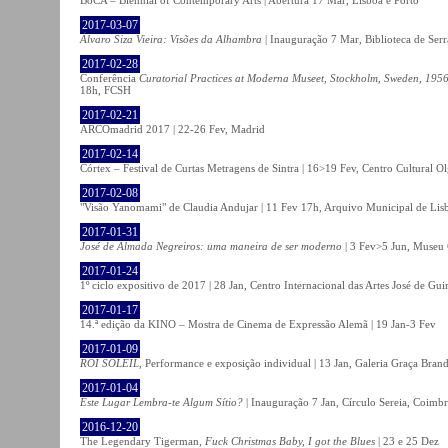
2017-03-07
Álvaro Siza Vieira: Visões da Alhambra
| Inauguração 7 Mar, Biblioteca de Serr
2017-02-28
Conferência
Curatorial Practices at Moderna Museet, Stockholm, Sweden, 1956-
18h, FCSH
2017-02-21
ARCOmadrid 2017 | 22-26 Fev, Madrid
2017-02-14
Córtex – Festival de Curtas Metragens de Sintra | 16>19 Fev, Centro Cultural O
2017-02-08
"Visão Yanomami" de Claudia Andujar | 11 Fev 17h, Arquivo Municipal de Lisb
2017-01-31
José de Almada Negreiros: uma maneira de ser moderno
| 3 Fev>5 Jun, Museu 
2017-01-24
1º ciclo expositivo de 2017 | 28 Jan, Centro Internacional das Artes José de Gu
2017-01-17
14.ª edição da KINO – Mostra de Cinema de Expressão Alemã | 19 Jan-3 Fev
2017-01-09
ROI SOLEIL
, Performance e exposição individual | 13 Jan, Galeria Graça Bran
2017-01-04
Este Lugar Lembra-te Algum Sítio?
| Inauguração 7 Jan, Círculo Sereia, Coimb
2016-12-20
The Legendary Tigerman,
Fuck Christmas Baby, I got the Blues
| 23 e 25 Dez