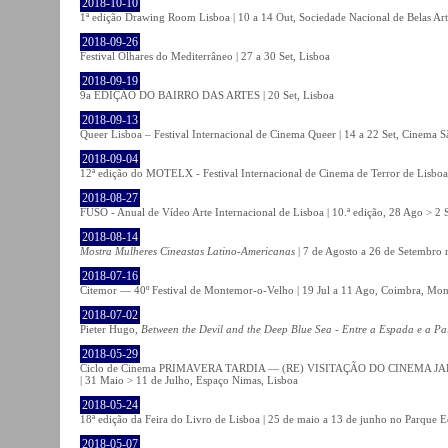
2018-10-10
1ª edição Drawing Room Lisboa | 10 a 14 Out, Sociedade Nacional de Belas Art
2018-09-26
Festival Olhares do Mediterrâneo | 27 a 30 Set, Lisboa
2018-09-19
9a EDIÇÃO DO BAIRRO DAS ARTES | 20 Set, Lisboa
2018-09-13
Queer Lisboa – Festival Internacional de Cinema Queer | 14 a 22 Set, Cinema 
2018-09-04
12ª edição do MOTELX - Festival Internacional de Cinema de Terror de Lisboa 
2018-08-27
FUSO - Anual de Vídeo Arte Internacional de Lisboa | 10.ª edição, 28 Ago > 2 
2018-08-14
Mostra Mulheres Cineastas Latino-Americanas
| 7 de Agosto a 26 de Setembro 
2018-07-16
Citemor — 40º Festival de Montemor-o-Velho | 19 Jul a 11 Ago, Coimbra, Mon
2018-07-02
Pieter Hugo,
Between the Devil and the Deep Blue Sea - Entre a Espada e a Pa
2018-05-29
Ciclo de Cinema PRIMAVERA TARDIA — (RE) VISITAÇÃO DO CINEMA JAPONÊS
| 31 Maio > 11 de Julho, Espaço Nimas, Lisboa
2018-05-24
18ª edição da Feira do Livro de Lisboa | 25 de maio a 13 de junho no Parque 
2018-05-07