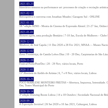
2021-03-23
Itinerários sonoros na performance art: processos de criação e recriação artíst
2021-02-12
Retrospetiva e conversa com Jonathan Meades | Garagem Sul - ONLINE
2021-01-15
18.ª edição KINO - Mostra de Cinema de Expressão Alemã | 21-27 Jan, Online (
2021-01-01
Homem-agem
, uma produção Bestiário | 7-10 Jan, Escola de Mulheres – Clube 
2020-12-11
Windows
, de José Capela | 11 Dez 2020 a 28 Fev 2021, MNAA — Museu Nacion
2020-12-02
Zona Fronteiriça
, de Camila Lobos Díaz | 10 - 20 Dez, Carpintarias de São Láz
2020-11-19
Festival Porto/Post/Doc | 20 - 29 Nov, vários locais, Porto
2020-11-01
11ª Abertura de Ateliês de Artistas | 6, 7 e 8 Nov, vários locais, Lisboa
2020-10-21
FOCO MARLENE MONTEIRO FREITAS + Abertura, Impureza, Intensidade. Olhare
Out, Teatro Municipal do Porto
2020-10-14
3ª edição Drawing Room Lisboa | 14 a 18 Outubro | Sociedade Nacional de Bela
2020-09-25
A Exposição Invisível
| 26 Set 2020 a 10 Jan 2021, Culturgest, Lisboa