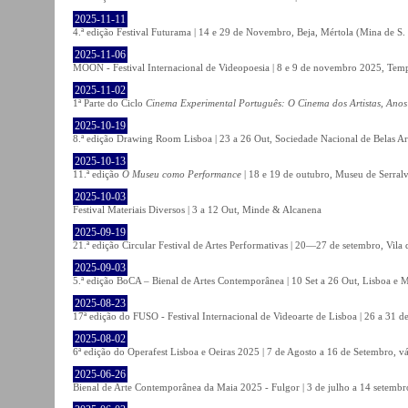
2025-11-11
4.ª edição Festival Futurama | 14 e 29 de Novembro, Beja, Mértola (Mina de S
2025-11-06
MOON - Festival Internacional de Videopoesia | 8 e 9 de novembro 2025, Temp
2025-11-02
1ª Parte do Ciclo
Cinema Experimental Português: O Cinema dos Artistas, Anos
2025-10-19
8.ª edição Drawing Room Lisboa | 23 a 26 Out, Sociedade Nacional de Belas Ar
2025-10-13
11.ª edição
O Museu como Performance
| 18 e 19 de outubro, Museu de Serral
2025-10-03
Festival Materiais Diversos | 3 a 12 Out, Minde & Alcanena
2025-09-19
21.ª edição Circular Festival de Artes Performativas | 20—27 de setembro, Vila
2025-09-03
5.ª edição BoCA – Bienal de Artes Contemporânea | 10 Set a 26 Out, Lisboa e 
2025-08-23
17ª edição do FUSO - Festival Internacional de Videoarte de Lisboa | 26 a 31 d
2025-08-02
6ª edição do Operafest Lisboa e Oeiras 2025 | 7 de Agosto a 16 de Setembro, vá
2025-06-26
Bienal de Arte Contemporânea da Maia 2025 - Fulgor | 3 de julho a 14 setemb