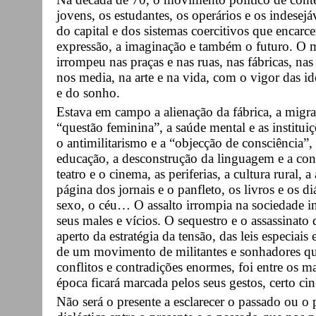
jovens, os estudantes, os operários e os indesej
do capital e dos sistemas coercitivos que encarc
expressão, a imaginação e também o futuro. O m
irrompeu nas praças e nas ruas, nas fábricas, nas
nos media, na arte e na vida, com o vigor das i
e do sonho.
Estava em campo a alienação da fábrica, a migraç
“questão feminina”, a saúde mental e as instituiçõ
o antimilitarismo e a “objecção de consciência”, a 
educação, a desconstrução da linguagem e a cont
teatro e o cinema, as periferias, a cultura rural, 
página dos jornais e o panfleto, os livros e os diá
sexo, o céu… O assalto irrompia na sociedade in
seus males e vícios. O sequestro e o assassinat
aperto da estratégia da tensão, das leis especiais 
de um movimento de militantes e sonhadores q
conflitos e contradições enormes, foi entre os m
época ficará marcada pelos seus gestos, certo cin
Não será o presente a esclarecer o passado ou o 