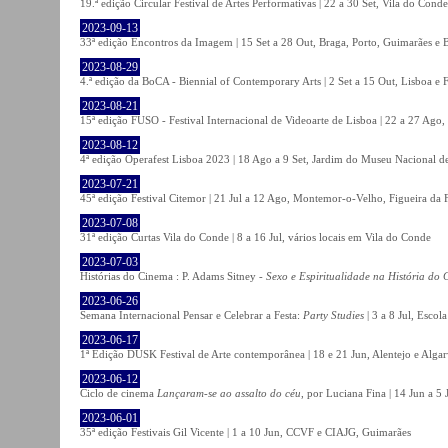
19.ª edição Circular Festival de Artes Performativas | 22 a 30 Set, Vila do Conde
2023-09-13
33ª edição Encontros da Imagem | 15 Set a 28 Out, Braga, Porto, Guimarães e 
2023-08-29
4.ª edição da BoCA - Biennial of Contemporary Arts | 2 Set a 15 Out, Lisboa e 
2023-08-21
15ª edição FUSO - Festival Internacional de Videoarte de Lisboa | 22 a 27 Ago, 
2023-08-12
4ª edição Operafest Lisboa 2023 | 18 Ago a 9 Set, Jardim do Museu Nacional de
2023-07-21
45ª edição Festival Citemor | 21 Jul a 12 Ago, Montemor-o-Velho, Figueira da
2023-07-08
31ª edição Curtas Vila do Conde | 8 a 16 Jul, vários locais em Vila do Conde
2023-07-03
Histórias do Cinema : P. Adams Sitney -
Sexo e Espiritualidade na História do
2023-06-26
Semana Internacional Pensar e Celebrar a Festa:
Party Studies
| 3 a 8 Jul, Escol
2023-06-17
1ª Edição DUSK Festival de Arte contemporânea | 18 e 21 Jun, Alentejo e Alga
2023-06-12
Ciclo de cinema
Lançaram-se ao assalto do céu
, por Luciana Fina | 14 Jun a 5
2023-06-01
35ª edição Festivais Gil Vicente | 1 a 10 Jun, CCVF e CIAJG, Guimarães