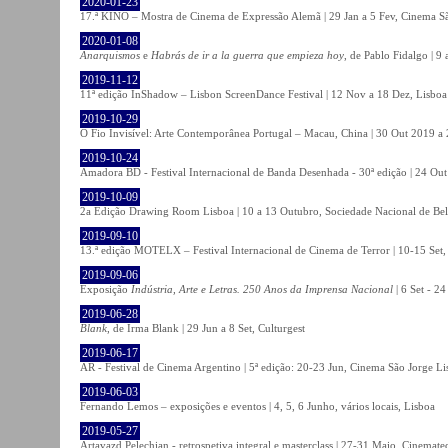
2020-01-23
17.ª KINO – Mostra de Cinema de Expressão Alemã | 29 Jan a 5 Fev, Cinema Sã
2020-01-08
Anarquismos
e
Habrás de ir a la guerra que empieza hoy
, de Pablo Fidalgo | 9 
2019-11-12
11ª edição InShadow – Lisbon ScreenDance Festival | 12 Nov a 18 Dez, Lisboa
2019-10-29
O Fio Invisível: Arte Contemporânea Portugal – Macau, China | 30 Out 2019 
2019-10-24
Amadora BD - Festival Internacional de Banda Desenhada - 30ª edição | 24 Ou
2019-10-09
2a Edição Drawing Room Lisboa | 10 a 13 Outubro, Sociedade Nacional de Bel
2019-09-10
13.ª edição MOTELX – Festival Internacional de Cinema de Terror | 10-15 Set,
2019-09-06
Exposição
Indústria, Arte e Letras. 250 Anos da Imprensa Nacional
| 6 Set - 2
2019-06-28
Blank
, de Irma Blank | 29 Jun a 8 Set, Culturgest
2019-06-17
AR - Festival de Cinema Argentino | 5ª edição: 20-23 Jun, Cinema São Jorge Li
2019-06-03
Fernando Lemos – exposições e eventos | 4, 5, 6 Junho, vários locais, Lisboa
2019-05-27
Artavazd Pelechian - retrospetiva integral e masterclass | 27-31 Maio, Cinemat