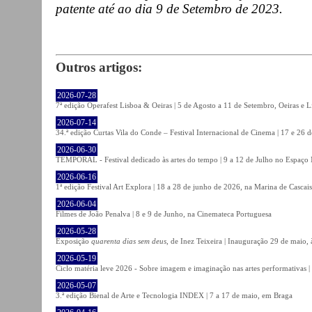
patente até ao dia 9 de Setembro de 2023.
Outros artigos:
2026-07-28
7ª edição Operafest Lisboa & Oeiras | 5 de Agosto a 11 de Setembro, Oeiras e L
2026-07-14
34.ª edição Curtas Vila do Conde – Festival Internacional de Cinema | 17 e 26 
2026-06-30
TEMPORAL - Festival dedicado às artes do tempo | 9 a 12 de Julho no Espaço
2026-06-16
1ª edição Festival Art Explora | 18 a 28 de junho de 2026, na Marina de Cascais
2026-06-04
Filmes de João Penalva | 8 e 9 de Junho, na Cinemateca Portuguesa
2026-05-28
Exposição
quarenta dias sem deus
, de Inez Teixeira | Inauguração 29 de maio
2026-05-19
Ciclo matéria leve 2026 - Sobre imagem e imaginação nas artes performativas |
2026-05-07
3.ª edição Bienal de Arte e Tecnologia INDEX | 7 a 17 de maio, em Braga