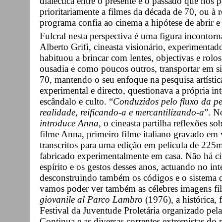
dialéctica entre o presente e o passado que nos 
prioritariamente a filmes da década de 70, ou à 
programa confia ao cinema a hipótese de abrir e r
Fulcral nesta perspectiva é uma figura incontor
Alberto Grifi, cineasta visionário, experimenta
habituou a brincar com lentes, objectivas e rol
ousadia e como poucos outros, transportar em si
70, mantendo o seu enfoque na pesquisa artísti
experimental e directo, questionava a própria i
escândalo e culto. “
Conduzidos pelo fluxo da pe
realidade, reificando-a e mercantilizando-a
”. N
introduce Anna
, o cineasta partilha reflexões so
filme Anna, primeiro filme italiano gravado em
transcritos para uma edição em película de 22
fabricado experimentalmente em casa. Não há c
espírito e os gestos desses anos, actuando no i
desconstruindo também os códigos e o sistema d
vamos poder ver também as célebres imagens f
giovanile al Parco Lambro
(1976), a histórica, 
Festival da Juventude Proletária organizado pel
Continua e as diversas correntes extremistas d