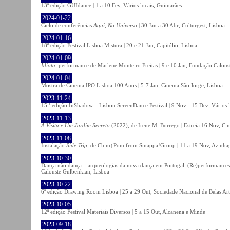
13ª edição GUIdance | 1 a 10 Fev, Vários locais, Guimarães
2024-01-22
Ciclo de conferências
Aqui, No Universo
| 30 Jan a 30 Abr, Culturgest, Lisboa
2024-01-16
18º edição Festival Lisboa Mistura | 20 e 21 Jan, Capitólio, Lisboa
2024-01-09
Idiota
, performance de Marlene Monteiro Freitas | 9 e 10 Jan, Fundação Calou
2024-01-04
Mostra de Cinema IPO Lisboa 100 Anos | 5-7 Jan, Cinema São Jorge, Lisboa
2023-11-24
15.ª edição InShadow – Lisbon ScreenDance Festival | 9 Nov - 15 Dez, Vários l
2023-11-13
A Visita e Um Jardim Secreto
(2022), de Irene M. Borrego | Estreia 16 Nov, Ci
2023-11-08
Instalação
Side Trip
, de Chim↑Pom from Smappa!Group | 11 a 19 Nov, Azinhaga
2023-10-30
Dança não dança – arqueologias da nova dança em Portugal. (Re)performances,
Calouste Gulbenkian, Lisboa
2023-10-22
6ª edição Drawing Room Lisboa | 25 a 29 Out, Sociedade Nacional de Belas Art
2023-10-05
12ª edição Festival Materiais Diversos | 5 a 15 Out, Alcanena e Minde
2023-09-18