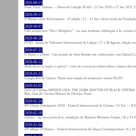
2020-09-15
Festa. Fúria. Femina. – Obras da Coleção FLAD. | 22 Set 2020 a 25 Jan 2021, C
2020-09-11
O Museu como Performance - 6ª edição | 12 - 13 Set, vários locais da Fundação
2020-09-07
Film sanatorium “Doc’s Kingdom”
- ou uma modesta celebração
à la
corona-ví
2020-08-26
FUSO - Anual de Videoarte Internacional de Lisboa | 27 a 30 Agosto, edição on
2020-07-22
O Teatro e a Peste - Um projeto de John Romão em colaboração com Salomé La
2020-06-12
Nada ficou no lugar, e agora?
- ciclo de conversas online sobre o futuro das ar
2020-03-22
Google Arts & Culture: Pausa num estado de potencial e eterno PLAY!
2020-03-01
Ciclo de Cinema ARTHUR JAFA: THE DARK MATTER OF BLACK CINEMA - 
Mar, Casa do Cinema Manoel de Oliveira, Porto
2020-02-24
40ª Edição Fantasporto 2020 - Festival Internacional de Cinema | 25 Fev — 8 M
2020-02-18
Cattivo – da boca para fora
, instalação de Marlene Monteiro Freitas | 18 a 23 
2020-02-04
10ª edição GUIdance - Festival Internacional de Dança Contemporânea | 6 a 16