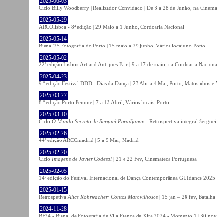
2025-06-03
Ciclo Billy Woodberry | Realizador Convidado | De 3 a 28 de Junho, na Cinema
2025-05-29
ARCOlisboa - 8ª edição | 29 Maio a 1 Junho, Cordoaria Nacional
2025-05-14
Bienal'25 Fotografia do Porto | 15 maio a 29 junho, Vários locais no Porto
2025-05-02
22ª edição Lisbon Art and Antiques Fair | 9 a 17 de maio, na Cordoaria Naciona
2025-04-23
9.ª edição Festival DDD - Dias da Dança | 23 Abr a 4 Mai, Porto, Matosinhos e
2025-03-27
8.ª edição Porto Femme | 7 a 13 Abril, Vários locais, Porto
2025-03-10
Ciclo
O Mundo Secreto de Serguei Paradjanov
- Retrospectiva integral Sergu
2025-02-26
44ª edição ARCOmadrid | 5 a 9 Mar, Madrid
2025-02-20
Ciclo
Imagens de Javier Codesal
| 21 e 22 Fev, Cinemateca Portuguesa
2025-02-05
14ª edição do Festival Internacional de Dança Contemporânea GUIdance 2025 |
2025-01-15
Retrospetiva
Alice Rohrwacher: Contos Maravilhosos
| 15 jan – 26 fev, Batalh
2024-11-28
BF24 - Bienal de Fotografia de Vila Franca de Xira 2024 - Momento 1 | 30 nov 