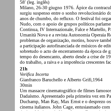
58′ (leg. inglês)
Milano, 26-30 giugno 1976. Ápice da contracult
surgiu suspenso entre o sonho revolucionário do
anos de chumbo, do refluxo. O festival foi organ
Nudo, com o apoio de grupos políticos parlamen
Continua, IV Internazionale, Falce e Martello, Pa
Umanità Nova e a revista Autonomia Operaia Ro
problemas de organização, motins, houve tamb
a participação autofinanciada de músicos de edi
sobretudo o acto de encerramento da época de g
tempo do desencanto, aberto desde a crise de 1
do trabalho, a raiva e a impotência crescentes f
21h
Verifica Incerta
Gianfranco Baruchello e Alberto Grifi,1964
30min
Um massacre cinematográfico de filmes famosos
Dadaísmo. Apresentado pela primeira vez em Par
Duchamp, Man Ray, Max Ernst e o desprezo oste
cinema italianos. John Cage, entusiasmado com