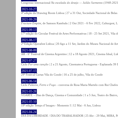
Congresso internacional
Na escalada do desejo — Julião Sarmento (1948-2021
2021-10-27
4ª edição da Drawing Room Lisboa | 27 a 31 Out, Sociedade Nacional de Belas 
2021-09-29
Fracture Empire
, de Samson Kambalu | 2 Out 2021 - 6 Fev 2022, Culturgest, L
2021-09-13
17ª edição do Circular Festival de Artes Performativas | 18 - 25 Set 2021, Vila
2021-08-17
2ª Edição Operafest Lisboa | 20 Ago a 11 Set, Jardim do Museu Nacional de Art
2021-08-09
AR - 6° Festival de Cinema Argentino | 12 a 18 Agosto 2021, Cinema Ideal, Li
2021-07-27
Ciclo
Por uma canção
| 2 a 21 Agosto, Cinemateca Portuguesa - Esplanada 39 
2021-07-15
29º Festival Curtas Vila do Conde | 16 a 25 de julho, Vila do Conde
2021-06-14
Ciclo
Palavra, Ferro e Fogo
- conversa de Rosa Maria Martelo com Rui Chafes |
2021-05-28
VOARTE – Dias de Dança, Cinema e Comunidade | 1 a 5 Jun, Teatro do Bairro,
2021-05-10
19ª edição Temps d’Images - Momento I | 12 Mai - 6 Jun, Lisboa
2021-04-24
DIA DA LIBERDADE / DIA DO TRABALHADOR | 25 Abr - 29 Mai, MIRA, P