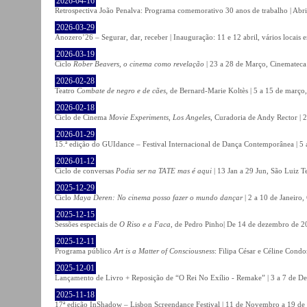
2026-04-16
Retrospectiva João Penalva: Programa comemorativo 30 anos de trabalho | Abri
2026-03-29
Anozero’26 – Segurar, dar, receber | Inauguração: 11 e 12 abril, vários locais
2026-03-19
Ciclo
Rober Beavers, o cinema como revelação
| 23 a 28 de Março, Cinemateca
2026-02-28
Teatro
Combate de negro e de cães
, de Bernard-Marie Koltès | 5 a 15 de março,
2026-02-18
Ciclo de Cinema
Movie Experiments, Los Angeles
, Curadoria de Andy Rector | 2
2026-01-29
15.ª edição do GUIdance – Festival Internacional de Dança Contemporânea | 5 
2026-01-12
Ciclo de conversas
Podia ser na TATE mas é aqui
| 13 Jan a 29 Jun, São Luiz T
2025-12-29
Ciclo
Maya Deren: No cinema posso fazer o mundo dançar
| 2 a 10 de Janeiro
2025-12-15
Sessões especiais de
O Riso e a Faca
, de Pedro Pinho| De 14 de dezembro de 20
2025-12-11
Programa público
Art is a Matter of Consciousness
: Filipa César e Céline Cond
2025-12-01
Lançamento de Livro + Reposição de “O Rei No Exílio - Remake” | 3 a 7 de D
2025-11-18
17ª edição InShadow – Lisbon Screendance Festival | 11 de Novembro a 19 de