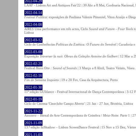
2022-04-29
LAAF - Lisbon Art and Antiques Fair'22 | 30 Abr a 8 Mai, Cordoaria Nacional,
2022-04-14
Festival Política
: exposições de Pauliana Valente Pimentel, Viton Araújo e Die
2022-04-08
AIRES
Uma performance em três actos, Ciclo
Sound and Future - Four Tools t
Lisboa
2022-03-12
Ciclo de Conferências
Políticas da Estética: O Futuro do Sensível
| Curadoria e
2022-03-08
Exposição
Traverser la nuit. Obras da Coleção Antoine de Galbert
| 12 Mar a 2
2022-02-21
Festival
Hans Otte : Sound of Sounds
| 3 Março a 8 Abril, Teatro Viriato, Viseu.
2022-02-16
Fim de Semana Inquieto
| 19 e 20 Fev, Casa da Arquitectura, Porto
2022-01-30
11ª edição GUIdance - Festival Internacional de Dança Contemporânea | 3-12 Fe
2022-01-19
Ciclo de Cinema 'Cineclube Campo Aberto' | 21 Jan - 27 Jun, Brotéria, Lisboa
2021-11-22
Anozero – Bienal de Arte Contemporânea de Coimbra /
Meia-Noite
. Parte 1 | 
2021-11-09
13.ª edição InShadow – Lisbon ScreenDance Festival | 15 Nov a 15 Dez, Vários
2021-11-01