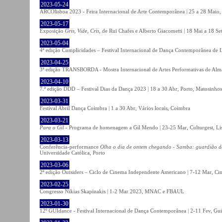
2023-05-24
ARCOlisboa 2023 - Feira Internacional de Arte Contemporânea | 25 a 28 Maio,
2023-05-17
Exposição
Gris, Vide, Cris
, de Rui Chafes e Alberto Giacometti | 18 Mai a 18 S
2023-05-04
4ª edição Cumplicidades – Festival Internacional de Dança Contemporânea de L
2023-04-25
3ª edição TRANSBORDA - Mostra Internacional de Artes Performativas de Alma
2023-04-10
7.ª edição DDD – Festival Dias da Dança 2023 | 18 a 30 Abr, Porto, Matosinhos
2023-03-31
Festival Abril Dança Coimbra | 1 a 30 Abr, Vários locais, Coimbra
2023-03-21
Para o Gil
- Programa de homenagem a Gil Mendo | 23-25 Mar, Culturgest, Li
2023-03-13
Conferência-performance
Olha o dia de ontem chegando - Samba: guardião 
Universidade Católica, Porto
2023-03-06
2ª edição Outsiders – Ciclo de Cinema Independente Americano | 7-12 Mar, C
2023-02-25
Congresso Nikias Skapinakis | 1-2 Mar 2023, MNAC e FBAUL
2023-01-30
12º GUIdance - Festival Internacional de Dança Contemporânea | 2-11 Fev, Gu