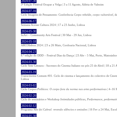
2024-07-30
3ª Edição Festival Ocupar a Velga | 3 a 11 Agosto, Aldeia de Valezim
2024-07-16
Ciclo Imagens de Pensamento: Conferência
Corpo rebelde, corpo vulnerável
, d
2024-06-17
Semana Acesso Cultura 2024 | 17 a 23 Junho, Lisboa
2024-05-30
InArt – Community Arts Festival | 30 Mai - 29 Jun, Lisboa
2024-05-18
ARCOlisboa 2024 | 23 a 26 Maio, Cordoaria Nacional, Lisboa
2024-04-23
8.ª edição do DDD – Festival Dias da Dança | 23 Abr - 5 Mai, Porto, Matosinho
2024-03-30
Ciclo Sem Censura - Sucessos do Cinema Italiano no pós 25 de Abril | 18 a 21
2024-03-19
Transcinema Comum #01. Ciclo de cinema e lançamento do colectivo de Cine
Lisboa
2024-03-02
Ciclo
Corpos Políticos: O corpo fora da norma nas artes performativas
| 4–16 M
2024-02-20
Ciclo de seminários e Workshop
Intimidades públicas, Performance, performati
2024-02-12
Programa
Não foi Cabral: revendo silêncios e omissões
| 16 Fev a 24 Mai, Escol
2024-01-30