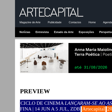
Magazine de Arte
Publicidade
Contactos
Home
Agenda-
Notícias
Entrevista
Estado da Arte
Exposições
Perspetiv
PREVIEW
CICLO DE CINEMA
LANÇARAM-SE AO A
FINA | 14 JUN A 5 JUL, ZDB
Artecapital
20