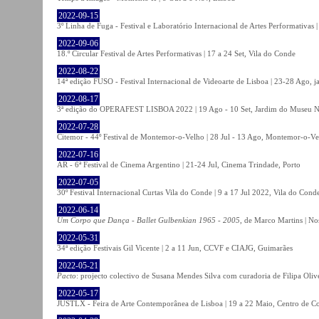
2022-09-15
3º Linha de Fuga - Festival e Laboratório Internacional de Artes Performativas 
2022-09-06
18.º Circular Festival de Artes Performativas | 17 a 24 Set, Vila do Conde
2022-08-22
14ª edição FUSO - Festival Internacional de Videoarte de Lisboa | 23-28 Ago, j
2022-08-17
3ª edição do OPERAFEST LISBOA 2022 | 19 Ago - 10 Set, Jardim do Museu Na
2022-07-28
Citemor - 44º Festival de Montemor-o-Velho | 28 Jul - 13 Ago, Montemor-o-Ve
2022-07-16
AR - 6ª Festival de Cinema Argentino | 21-24 Jul, Cinema Trindade, Porto
2022-07-05
30º Festival Internacional Curtas Vila do Conde | 9 a 17 Jul 2022, Vila do Cond
2022-06-14
Um Corpo que Dança - Ballet Gulbenkian 1965 - 2005
, de Marco Martins | No
2022-05-31
34ª edição Festivais Gil Vicente | 2 a 11 Jun, CCVF e CIAJG, Guimarães
2022-05-21
Pacto
: projecto colectivo de Susana Mendes Silva com curadoria de Filipa Oli
2022-05-17
JUSTLX - Feira de Arte Contemporânea de Lisboa | 19 a 22 Maio, Centro de C