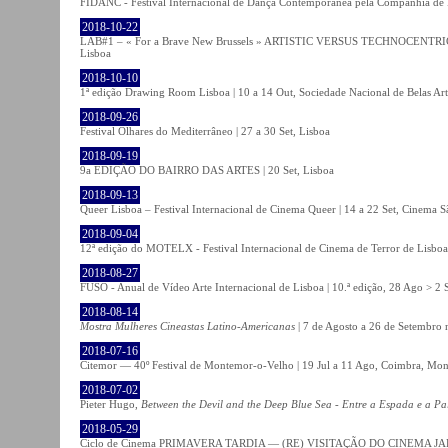
FIDANC - Festival Internacional de Dança Contemporânea pela Companhia de
2018-10-22
LAB#1 – « For a Brave New Brussels » ARTISTIC VERSUS TECHNOCENTRI
Lisboa
2018-10-10
1ª edição Drawing Room Lisboa | 10 a 14 Out, Sociedade Nacional de Belas Art
2018-09-26
Festival Olhares do Mediterrâneo | 27 a 30 Set, Lisboa
2018-09-19
9a EDIÇÃO DO BAIRRO DAS ARTES | 20 Set, Lisboa
2018-09-13
Queer Lisboa – Festival Internacional de Cinema Queer | 14 a 22 Set, Cinema 
2018-09-04
12ª edição do MOTELX - Festival Internacional de Cinema de Terror de Lisboa 
2018-08-27
FUSO - Anual de Vídeo Arte Internacional de Lisboa | 10.ª edição, 28 Ago > 2 
2018-08-14
Mostra Mulheres Cineastas Latino-Americanas
| 7 de Agosto a 26 de Setembro 
2018-07-16
Citemor — 40º Festival de Montemor-o-Velho | 19 Jul a 11 Ago, Coimbra, Mon
2018-07-02
Pieter Hugo,
Between the Devil and the Deep Blue Sea - Entre a Espada e a Pa
2018-05-29
Ciclo de Cinema PRIMAVERA TARDIA — (RE) VISITAÇÃO DO CINEMA JAPONÊS