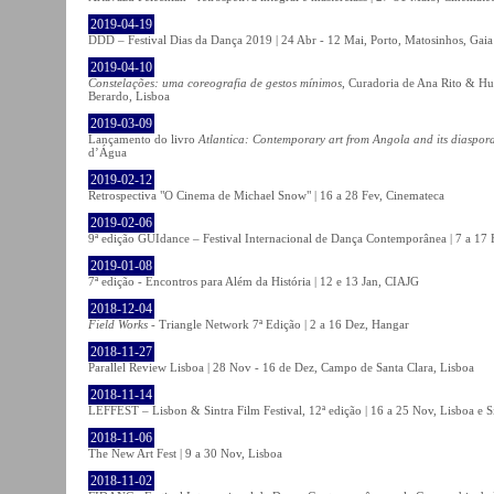
2019-04-19
DDD – Festival Dias da Dança 2019 | 24 Abr - 12 Mai, Porto, Matosinhos, Gaia
2019-04-10
Constelações: uma coreografia de gestos mínimos
, Curadoria de Ana Rito & Hu
Berardo, Lisboa
2019-03-09
Lançamento do livro
Atlantica: Contemporary art from Angola and its diaspor
d’Água
2019-02-12
Retrospectiva "O Cinema de Michael Snow" | 16 a 28 Fev, Cinemateca
2019-02-06
9ª edição GUIdance – Festival Internacional de Dança Contemporânea | 7 a 17
2019-01-08
7ª edição - Encontros para Além da História | 12 e 13 Jan, CIAJG
2018-12-04
Field Works
- Triangle Network 7ª Edição | 2 a 16 Dez, Hangar
2018-11-27
Parallel Review Lisboa | 28 Nov - 16 de Dez, Campo de Santa Clara, Lisboa
2018-11-14
LEFFEST – Lisbon & Sintra Film Festival, 12ª edição | 16 a 25 Nov, Lisboa e S
2018-11-06
The New Art Fest | 9 a 30 Nov, Lisboa
2018-11-02