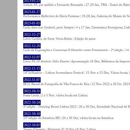
2023-01-23
S/título #8
, por auéééu e Fernando Roussado | 27-29 Jan, TBA - Teatro do Bair
2023-01-17
Performance
Reflection
de Davis Freeman | 19-26 Jan, Galerias do Museu de Ser
2023-01-03
Ciclo
Jean-Luc Godard, para Sempre
| 4 a 17 Jan, Cinemateca Portuguesa, Lis
2022-12-27
Livro
Confins
, de Enric Vives-Rubio | Edição de autor
2022-12-20
Ciclo de Exposições e Conversas
O Desenho como Pensamento
- 2ª edição | 14
2022-12-07
Livro
Ph.10 António Júlio Duarte
| Apresentação 16 Dez, Biblioteca da Impren
2022-11-15
14º InShadow – Lisbon Screendance Festival | 15 Nov a 15 Dez, Vários locais,
2022-11-07
BF22 Bienal de Fotografia de Vila Franca de Xira | 12 Nov 2022 a 26 Fev 2023, 
2022-10-31
Festa Criola | 2 a 5 Nov, vários locais em Lisboa
2022-10-24
5ª edição - Drawing Room Lisboa 2022 | 26 a 30 Out, Sociedade Nacional de Be
2022-10-18
33ª edição do Amadora BD | 20 a 30 Out, vários locais na Amadora
2022-10-05
Temps d'Images - Momento II | 8 Out a 6 Nov, Lisboa