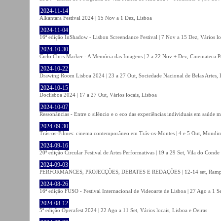
2024-11-14
Alkantara Festival 2024 | 15 Nov a 1 Dez, Lisboa
2024-11-04
16ª edição InShadow - Lisbon Screendance Festival | 7 Nov a 15 Dez, Vários lo
2024-10-30
Ciclo Chris Marker - A Memória das Imagens | 2 a 22 Nov + Dez, Cinemateca P
2024-10-22
Drawing Room Lisboa 2024 | 23 a 27 Out, Sociedade Nacional de Belas Artes, 
2024-10-15
Doclisboa 2024 | 17 a 27 Out, Vários locais, Lisboa
2024-10-07
Ressonâncias - Entre o silêncio e o eco das experiências individuais em saúde 
2024-09-30
Trás-os-Filmes: cinema contemporâneo em Trás-os-Montes | 4 e 5 Out, Mondi
2024-09-16
20ª edição Circular Festival de Artes Performativas | 19 a 29 Set, Vila do Conde
2024-09-03
PERFORMANCES, PROJECÇÕES, DEBATES E REDAÇÕES | 12-14 set, Rampa
2024-08-26
16ª edição FUSO - Festival Internacional de Videoarte de Lisboa | 27 Ago a 1 Se
2024-08-12
5ª edição Operafest 2024 | 22 Ago a 11 Set, Vários locais, Lisboa e Oeiras