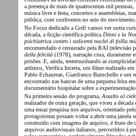
a presença de mais de quatrocentas mil pessoas,
música livre e festa, concertos e assembleias,
pública, com confrontos no seio do movimento
No Focus dedicado a Grifi vamos ver outra curt
década, a ficção científica política
Dinni e la No
psichiatrica contro i sedicenti nuclei di follìa mi
encomendado e censurado pela RAI (televisão pú
della felicità
(1978), narração crua, duramente es
prisões. E, ainda, testemunhando as cumplicidad
artístico, Verifica Incerta, um filme realizado e
Pablo Echaurran, Gianfranco Baruchello e um
r
encontrado nas bancas de uma pequena feira em
documentário hospitalar sobre a experimentação
Na primeira sessão do programa,
Assalto al ciel
realizador de outra geração, que viveu a década 
uma tenaz pesquisa nos arquivos, orientado pelo
protagonistas possam voltar a abrir uma janela s
construído com imagens de arquivo, é fruto de 
arquivos audiovisuais italianos, percorridos à 