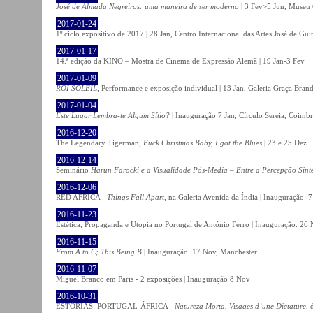
José de Almada Negreiros: uma maneira de ser moderno
| 3 Fev>5 Jun, Museu 
2017-01-24
1º ciclo expositivo de 2017 | 28 Jan, Centro Internacional das Artes José de Gu
2017-01-17
14.ª edição da KINO – Mostra de Cinema de Expressão Alemã | 19 Jan-3 Fev
2017-01-09
ROI SOLEIL
, Performance e exposição individual | 13 Jan, Galeria Graça Bran
2017-01-04
Este Lugar Lembra-te Algum Sítio?
| Inauguração 7 Jan, Círculo Sereia, Coimb
2016-12-20
The Legendary Tigerman,
Fuck Christmas Baby, I got the Blues
| 23 e 25 Dez
2016-12-14
Seminário
Harun Farocki e a Visualidade Pós-Media – Entre a Percepção Sinté
2016-12-06
RED AFRICA -
Things Fall Apart
, na Galeria Avenida da Índia | Inauguração:
2016-11-23
Estética, Propaganda e Utopia no Portugal de António Ferro | Inauguração: 26 
2016-11-15
From A to C; This Being B
| Inauguração: 17 Nov, Manchester
2016-11-07
Miguel Branco em Paris - 2 exposições | Inauguração 8 Nov
2016-10-31
ESTÓRIAS: PORTUGAL-ÁFRICA -
Natureza Morta. Visages d’une Dictature
, 