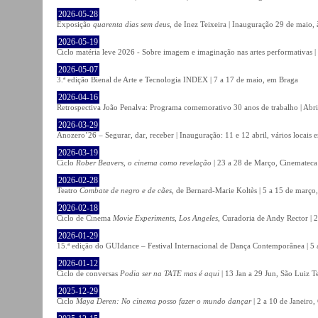
2026-05-28
Exposição
quarenta dias sem deus
, de Inez Teixeira | Inauguração 29 de maio
2026-05-19
Ciclo matéria leve 2026 - Sobre imagem e imaginação nas artes performativas |
2026-05-07
3.ª edição Bienal de Arte e Tecnologia INDEX | 7 a 17 de maio, em Braga
2026-04-16
Retrospectiva João Penalva: Programa comemorativo 30 anos de trabalho | Abri
2026-03-29
Anozero’26 – Segurar, dar, receber | Inauguração: 11 e 12 abril, vários locais
2026-03-19
Ciclo
Rober Beavers, o cinema como revelação
| 23 a 28 de Março, Cinemateca
2026-02-28
Teatro
Combate de negro e de cães
, de Bernard-Marie Koltès | 5 a 15 de março,
2026-02-18
Ciclo de Cinema
Movie Experiments, Los Angeles
, Curadoria de Andy Rector | 2
2026-01-29
15.ª edição do GUIdance – Festival Internacional de Dança Contemporânea | 5 
2026-01-12
Ciclo de conversas
Podia ser na TATE mas é aqui
| 13 Jan a 29 Jun, São Luiz T
2025-12-29
Ciclo
Maya Deren: No cinema posso fazer o mundo dançar
| 2 a 10 de Janeiro