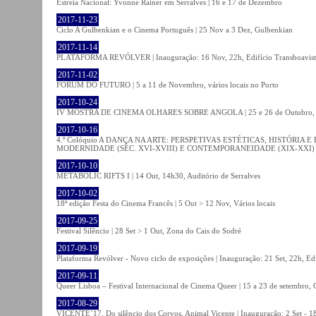
Estreia Nacional: Yvonne Rainer em Serralves | 16 e 17 de Dezembro
2017-11-23
Ciclo A Gulbenkian e o Cinema Português | 25 Nov a 3 Dez, Gulbenkian
2017-11-14
PLATAFORMA REVÓLVER | Inauguração: 16 Nov, 22h, Edifício Transboavista
2017-11-02
FÓRUM DO FUTURO | 5 a 11 de Novembro, vários locais no Porto
2017-10-24
IV MOSTRA DE CINEMA OLHARES SOBRE ANGOLA | 25 e 26 de Outubro
2017-10-16
4.º Colóquio A DANÇA NA ARTE: PERSPETIVAS ESTÉTICAS, HISTÓRIA
MODERNIDADE (SÉC. XVI-XVIII) E CONTEMPORANEIDADE (XIX-XXI) | 21 O
2017-10-10
METABOLIC RIFTS I | 14 Out, 14h30, Auditório de Serralves
2017-10-02
18ª edição Festa do Cinema Francês | 5 Out > 12 Nov, Vários locais
2017-09-25
Festival Silêncio | 28 Set > 1 Out, Zona do Cais do Sodré
2017-09-19
Plataforma Revólver - Novo ciclo de exposições | Inauguração: 21 Set, 22h, Edi
2017-09-11
Queer Lisboa – Festival Internacional de Cinema Queer | 15 a 23 de setembro,
2017-08-29
VICENTE´17, Do silêncio dos Corvos, Animal Vicente | Inauguração: 2 Set - 