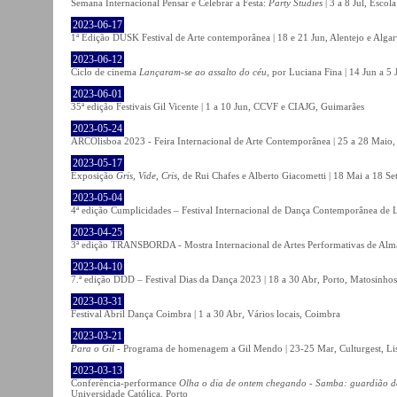
Semana Internacional Pensar e Celebrar a Festa:
Party Studies
| 3 a 8 Jul, Escol
2023-06-17
1ª Edição DUSK Festival de Arte contemporânea | 18 e 21 Jun, Alentejo e Alga
2023-06-12
Ciclo de cinema
Lançaram-se ao assalto do céu
, por Luciana Fina | 14 Jun a 5
2023-06-01
35ª edição Festivais Gil Vicente | 1 a 10 Jun, CCVF e CIAJG, Guimarães
2023-05-24
ARCOlisboa 2023 - Feira Internacional de Arte Contemporânea | 25 a 28 Maio,
2023-05-17
Exposição
Gris, Vide, Cris
, de Rui Chafes e Alberto Giacometti | 18 Mai a 18 S
2023-05-04
4ª edição Cumplicidades – Festival Internacional de Dança Contemporânea de L
2023-04-25
3ª edição TRANSBORDA - Mostra Internacional de Artes Performativas de Alma
2023-04-10
7.ª edição DDD – Festival Dias da Dança 2023 | 18 a 30 Abr, Porto, Matosinhos
2023-03-31
Festival Abril Dança Coimbra | 1 a 30 Abr, Vários locais, Coimbra
2023-03-21
Para o Gil
- Programa de homenagem a Gil Mendo | 23-25 Mar, Culturgest, Li
2023-03-13
Conferência-performance
Olha o dia de ontem chegando - Samba: guardião 
Universidade Católica, Porto