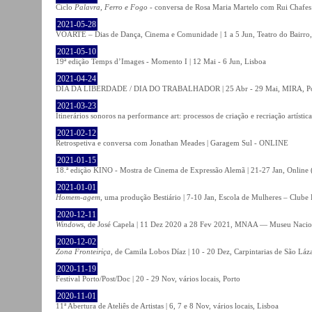
Ciclo
Palavra, Ferro e Fogo
- conversa de Rosa Maria Martelo com Rui Chafes |
2021-05-28
VOARTE – Dias de Dança, Cinema e Comunidade | 1 a 5 Jun, Teatro do Bairro,
2021-05-10
19ª edição Temps d’Images - Momento I | 12 Mai - 6 Jun, Lisboa
2021-04-24
DIA DA LIBERDADE / DIA DO TRABALHADOR | 25 Abr - 29 Mai, MIRA, P
2021-03-23
Itinerários sonoros na performance art: processos de criação e recriação artíst
2021-02-12
Retrospetiva e conversa com Jonathan Meades | Garagem Sul - ONLINE
2021-01-15
18.ª edição KINO - Mostra de Cinema de Expressão Alemã | 21-27 Jan, Online (
2021-01-01
Homem-agem
, uma produção Bestiário | 7-10 Jan, Escola de Mulheres – Clube 
2020-12-11
Windows
, de José Capela | 11 Dez 2020 a 28 Fev 2021, MNAA — Museu Nacion
2020-12-02
Zona Fronteiriça
, de Camila Lobos Díaz | 10 - 20 Dez, Carpintarias de São Láz
2020-11-19
Festival Porto/Post/Doc | 20 - 29 Nov, vários locais, Porto
2020-11-01
11ª Abertura de Ateliês de Artistas | 6, 7 e 8 Nov, vários locais, Lisboa