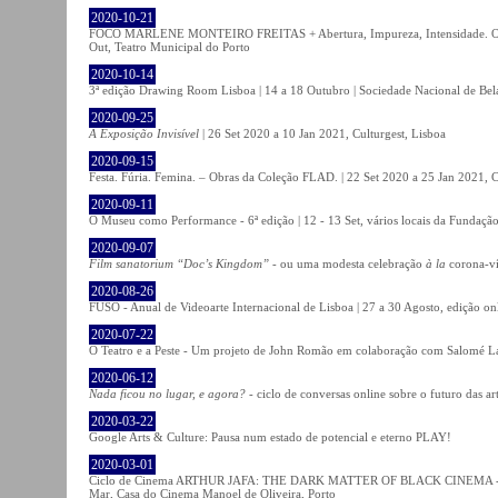
2020-10-21
FOCO MARLENE MONTEIRO FREITAS + Abertura, Impureza, Intensidade. Olhare
Out, Teatro Municipal do Porto
2020-10-14
3ª edição Drawing Room Lisboa | 14 a 18 Outubro | Sociedade Nacional de Bela
2020-09-25
A Exposição Invisível
| 26 Set 2020 a 10 Jan 2021, Culturgest, Lisboa
2020-09-15
Festa. Fúria. Femina. – Obras da Coleção FLAD. | 22 Set 2020 a 25 Jan 2021, C
2020-09-11
O Museu como Performance - 6ª edição | 12 - 13 Set, vários locais da Fundação
2020-09-07
Film sanatorium “Doc’s Kingdom”
- ou uma modesta celebração
à la
corona-ví
2020-08-26
FUSO - Anual de Videoarte Internacional de Lisboa | 27 a 30 Agosto, edição on
2020-07-22
O Teatro e a Peste - Um projeto de John Romão em colaboração com Salomé La
2020-06-12
Nada ficou no lugar, e agora?
- ciclo de conversas online sobre o futuro das ar
2020-03-22
Google Arts & Culture: Pausa num estado de potencial e eterno PLAY!
2020-03-01
Ciclo de Cinema ARTHUR JAFA: THE DARK MATTER OF BLACK CINEMA - 
Mar, Casa do Cinema Manoel de Oliveira, Porto