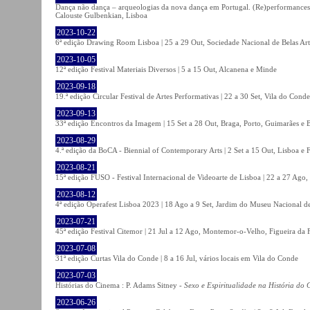
Dança não dança – arqueologias da nova dança em Portugal. (Re)performances,
Calouste Gulbenkian, Lisboa
2023-10-22
6ª edição Drawing Room Lisboa | 25 a 29 Out, Sociedade Nacional de Belas Art
2023-10-05
12ª edição Festival Materiais Diversos | 5 a 15 Out, Alcanena e Minde
2023-09-18
19.ª edição Circular Festival de Artes Performativas | 22 a 30 Set, Vila do Conde
2023-09-13
33ª edição Encontros da Imagem | 15 Set a 28 Out, Braga, Porto, Guimarães e 
2023-08-29
4.ª edição da BoCA - Biennial of Contemporary Arts | 2 Set a 15 Out, Lisboa e 
2023-08-21
15ª edição FUSO - Festival Internacional de Videoarte de Lisboa | 22 a 27 Ago, 
2023-08-12
4ª edição Operafest Lisboa 2023 | 18 Ago a 9 Set, Jardim do Museu Nacional de
2023-07-21
45ª edição Festival Citemor | 21 Jul a 12 Ago, Montemor-o-Velho, Figueira da
2023-07-08
31ª edição Curtas Vila do Conde | 8 a 16 Jul, vários locais em Vila do Conde
2023-07-03
Histórias do Cinema : P. Adams Sitney -
Sexo e Espiritualidade na História do
2023-06-26