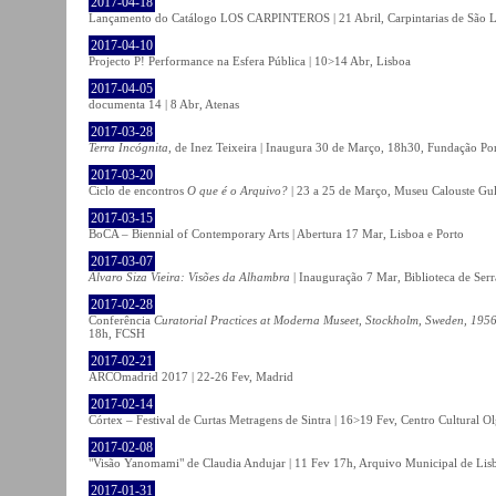
2017-04-18
Lançamento do Catálogo LOS CARPINTEROS | 21 Abril, Carpintarias de São 
2017-04-10
Projecto P! Performance na Esfera Pública | 10>14 Abr, Lisboa
2017-04-05
documenta 14 | 8 Abr, Atenas
2017-03-28
Terra Incógnita
, de Inez Teixeira | Inaugura 30 de Março, 18h30, Fundação P
2017-03-20
Ciclo de encontros
O que é o Arquivo?
| 23 a 25 de Março, Museu Calouste Gu
2017-03-15
BoCA – Biennial of Contemporary Arts | Abertura 17 Mar, Lisboa e Porto
2017-03-07
Álvaro Siza Vieira: Visões da Alhambra
| Inauguração 7 Mar, Biblioteca de Serr
2017-02-28
Conferência
Curatorial Practices at Moderna Museet, Stockholm, Sweden, 1956-
18h, FCSH
2017-02-21
ARCOmadrid 2017 | 22-26 Fev, Madrid
2017-02-14
Córtex – Festival de Curtas Metragens de Sintra | 16>19 Fev, Centro Cultural O
2017-02-08
"Visão Yanomami" de Claudia Andujar | 11 Fev 17h, Arquivo Municipal de Lisb
2017-01-31