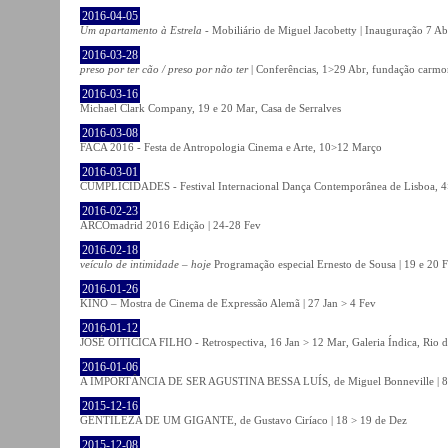
2016-04-05
Um apartamento à Estrela
- Mobiliário de Miguel Jacobetty | Inauguração 7 Abr
2016-03-28
preso por ter cão / preso por não ter
| Conferências, 1>29 Abr, fundação carmo
2016-03-16
Michael Clark Company, 19 e 20 Mar, Casa de Serralves
2016-03-08
FACA 2016 - Festa de Antropologia Cinema e Arte, 10>12 Março
2016-03-01
CUMPLICIDADES - Festival Internacional Dança Contemporânea de Lisboa, 
2016-02-23
ARCOmadrid 2016 Edição | 24-28 Fev
2016-02-18
veículo de intimidade – hoje
Programação especial Ernesto de Sousa | 19 e 20 
2016-01-26
KINO – Mostra de Cinema de Expressão Alemã | 27 Jan > 4 Fev
2016-01-12
JOSÉ OITICICA FILHO - Retrospectiva, 16 Jan > 12 Mar, Galeria Índica, Rio d
2016-01-06
A IMPORTÂNCIA DE SER AGUSTINA BESSA LUÍS, de Miguel Bonneville | 8>1
2015-12-16
GENTILEZA DE UM GIGANTE, de Gustavo Ciríaco | 18 > 19 de Dez
2015-12-08