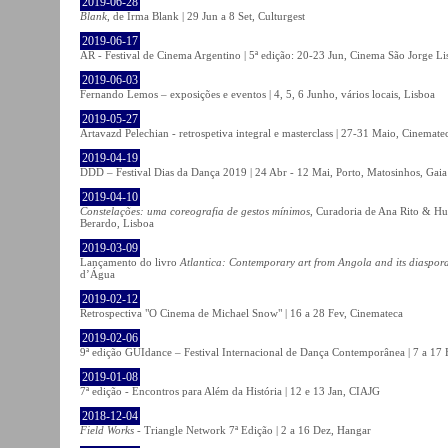
2019-06-28
Blank
, de Irma Blank | 29 Jun a 8 Set, Culturgest
2019-06-17
AR - Festival de Cinema Argentino | 5ª edição: 20-23 Jun, Cinema São Jorge Li
2019-06-03
Fernando Lemos – exposições e eventos | 4, 5, 6 Junho, vários locais, Lisboa
2019-05-27
Artavazd Pelechian - retrospetiva integral e masterclass | 27-31 Maio, Cinemat
2019-04-19
DDD – Festival Dias da Dança 2019 | 24 Abr - 12 Mai, Porto, Matosinhos, Gaia
2019-04-10
Constelações: uma coreografia de gestos mínimos
, Curadoria de Ana Rito & Hu
Berardo, Lisboa
2019-03-09
Lançamento do livro
Atlantica: Contemporary art from Angola and its diaspor
d’Água
2019-02-12
Retrospectiva "O Cinema de Michael Snow" | 16 a 28 Fev, Cinemateca
2019-02-06
9ª edição GUIdance – Festival Internacional de Dança Contemporânea | 7 a 17
2019-01-08
7ª edição - Encontros para Além da História | 12 e 13 Jan, CIAJG
2018-12-04
Field Works
- Triangle Network 7ª Edição | 2 a 16 Dez, Hangar