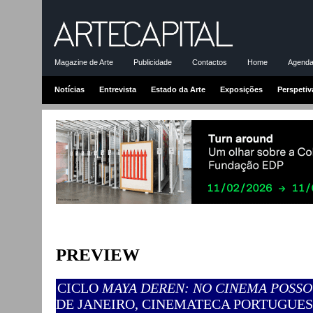
Magazine de Arte
Publicidade
Contactos
Home
Agenda-
Notícias
Entrevista
Estado da Arte
Exposições
Perspetiv
PREVIEW
CICLO
MAYA DEREN: NO CINEMA POSS
DE JANEIRO, CINEMATECA PORTUGUE