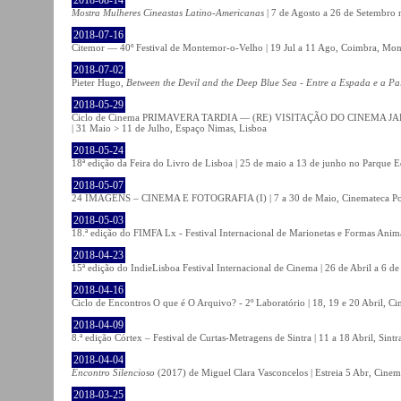
Mostra Mulheres Cineastas Latino-Americanas
| 7 de Agosto a 26 de Setembro 
2018-07-16
Citemor — 40º Festival de Montemor-o-Velho | 19 Jul a 11 Ago, Coimbra, Mon
2018-07-02
Pieter Hugo,
Between the Devil and the Deep Blue Sea - Entre a Espada e a Pa
2018-05-29
Ciclo de Cinema PRIMAVERA TARDIA — (RE) VISITAÇÃO DO CINEMA JAPONÊS
| 31 Maio > 11 de Julho, Espaço Nimas, Lisboa
2018-05-24
18ª edição da Feira do Livro de Lisboa | 25 de maio a 13 de junho no Parque 
2018-05-07
24 IMAGENS – CINEMA E FOTOGRAFIA (I) | 7 a 30 de Maio, Cinemateca Po
2018-05-03
18.ª edição do FIMFA Lx - Festival Internacional de Marionetas e Formas Anim
2018-04-23
15ª edição do IndieLisboa Festival Internacional de Cinema | 26 de Abril a 6 d
2018-04-16
Ciclo de Encontros O que é O Arquivo? - 2º Laboratório | 18, 19 e 20 Abril, C
2018-04-09
8.ª edição Córtex – Festival de Curtas-Metragens de Sintra | 11 a 18 Abril, Sintr
2018-04-04
Encontro Silencioso
(2017) de Miguel Clara Vasconcelos | Estreia 5 Abr, Cinem
2018-03-25