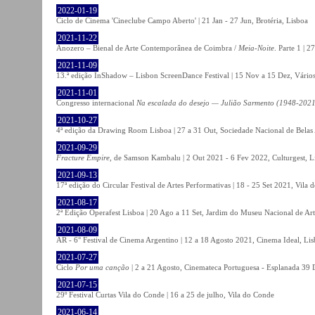
2022-01-19
Ciclo de Cinema 'Cineclube Campo Aberto' | 21 Jan - 27 Jun, Brotéria, Lisboa
2021-11-22
Anozero – Bienal de Arte Contemporânea de Coimbra /
Meia-Noite
. Parte 1 | 
2021-11-09
13.ª edição InShadow – Lisbon ScreenDance Festival | 15 Nov a 15 Dez, Vários
2021-11-01
Congresso internacional
Na escalada do desejo — Julião Sarmento (1948-2021
2021-10-27
4ª edição da Drawing Room Lisboa | 27 a 31 Out, Sociedade Nacional de Belas 
2021-09-29
Fracture Empire
, de Samson Kambalu | 2 Out 2021 - 6 Fev 2022, Culturgest, L
2021-09-13
17ª edição do Circular Festival de Artes Performativas | 18 - 25 Set 2021, Vila
2021-08-17
2ª Edição Operafest Lisboa | 20 Ago a 11 Set, Jardim do Museu Nacional de Art
2021-08-09
AR - 6° Festival de Cinema Argentino | 12 a 18 Agosto 2021, Cinema Ideal, Li
2021-07-27
Ciclo
Por uma canção
| 2 a 21 Agosto, Cinemateca Portuguesa - Esplanada 39 
2021-07-15
29º Festival Curtas Vila do Conde | 16 a 25 de julho, Vila do Conde
2021-06-14