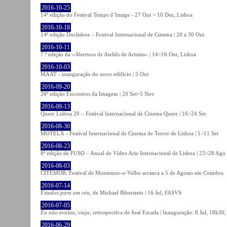
2016-10-25
14ª edição do Festival Temps d´Image - 27 Out > 10 Dez, Lisboa
2016-10-18
14ª edição Doclisboa – Festival Internacional de Cinema | 20 a 30 Out
2016-10-11
7.ª edição da «Abertura de Ateliês de Artistas» | 14>16 Out, Lisboa
2016-10-03
MAAT - inauguração do novo edifício | 5 Out
2016-09-20
26ª edição Encontros da Imagem | 20 Set>5 Nov
2016-09-13
Queer Lisboa 20 – Festival Internacional de Cinema Queer | 16>24 Set
2016-08-30
MOTELX - Festival Internacional de Cinema de Terror de Lisboa | 1>11 Set
2016-08-23
8ª edição de FUSO – Anual de Vídeo Arte Internacional de Lisboa | 23>28 Ago
2016-08-03
CITEMOR: Festival de Montemor-o-Velho arranca a 5 de Agosto em Coimbra
2016-07-14
Estudos para um céu
, de Michael Biberstein | 16 Jul, FASVS
2016-07-05
Eu não evoluo, viajo
, retrospectiva de José Escada | Inauguração: 8 Jul, 18h3
2016-06-29