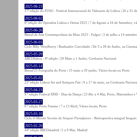
2025-08-23
17ª edição do FUSO - Festival Internacional de Videoarte de Lisboa | 26 a 31 d
2025-08-02
6ª edição do Operafest Lisboa e Oeiras 2025 | 7 de Agosto a 16 de Setembro, vá
2025-06-26
Bienal de Arte Contemporânea da Maia 2025 - Fulgor | 3 de julho a 14 setemb
2025-06-03
Ciclo Billy Woodberry | Realizador Convidado | De 3 a 28 de Junho, na Cinema
2025-05-29
ARCOlisboa - 8ª edição | 29 Maio a 1 Junho, Cordoaria Nacional
2025-05-14
Bienal'25 Fotografia do Porto | 15 maio a 29 junho, Vários locais no Porto
2025-05-02
22ª edição Lisbon Art and Antiques Fair | 9 a 17 de maio, na Cordoaria Naciona
2025-04-23
9.ª edição Festival DDD - Dias da Dança | 23 Abr a 4 Mai, Porto, Matosinhos e
2025-03-27
8.ª edição Porto Femme | 7 a 13 Abril, Vários locais, Porto
2025-03-10
Ciclo
O Mundo Secreto de Serguei Paradjanov
- Retrospectiva integral Sergu
2025-02-26
44ª edição ARCOmadrid | 5 a 9 Mar, Madrid