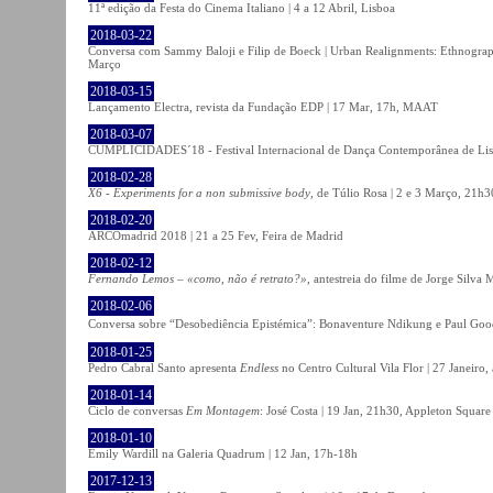
11ª edição da Festa do Cinema Italiano | 4 a 12 Abril, Lisboa
2018-03-22
Conversa com Sammy Baloji e Filip de Boeck | Urban Realignments: Ethnographi
Março
2018-03-15
Lançamento Electra, revista da Fundação EDP | 17 Mar, 17h, MAAT
2018-03-07
CUMPLICIDADES´18 - Festival Internacional de Dança Contemporânea de Lisb
2018-02-28
X6 - Experiments for a non submissive body
, de Túlio Rosa | 2 e 3 Março, 21h3
2018-02-20
ARCOmadrid 2018 | 21 a 25 Fev, Feira de Madrid
2018-02-12
Fernando Lemos – «como, não é retrato?»
, antestreia do filme de Jorge Silv
2018-02-06
Conversa sobre “Desobediência Epistémica”: Bonaventure Ndikung e Paul G
2018-01-25
Pedro Cabral Santo apresenta
Endless
no Centro Cultural Vila Flor | 27 Janeiro,
2018-01-14
Ciclo de conversas
Em Montagem
: José Costa | 19 Jan, 21h30, Appleton Square
2018-01-10
Emily Wardill na Galeria Quadrum | 12 Jan, 17h-18h
2017-12-13