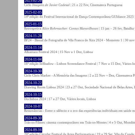
2025-02-20
Ciclo
Imagens de Javier Codesal
| 21 e 22 Fev, Cinemateca Portuguesa
2025-02-05
14ª edição do Festival Internacional de Dança Contemporânea GUIdance 2025 |
2025-01-15
Retrospetiva
Alice Rohrwacher: Contos Maravilhosos
| 15 jan – 26 fev, Batalh
2024-11-28
BF24 - Bienal de Fotografia de Vila Franca de Xira 2024 - Momento 1 | 30 nov 
2024-11-14
Alkantara Festival 2024 | 15 Nov a 1 Dez, Lisboa
2024-11-04
16ª edição InShadow - Lisbon Screendance Festival | 7 Nov a 15 Dez, Vários lo
2024-10-30
Ciclo Chris Marker - A Memória das Imagens | 2 a 22 Nov + Dez, Cinemateca P
2024-10-22
Drawing Room Lisboa 2024 | 23 a 27 Out, Sociedade Nacional de Belas Artes, 
2024-10-15
Doclisboa 2024 | 17 a 27 Out, Vários locais, Lisboa
2024-10-07
Ressonâncias - Entre o silêncio e o eco das experiências individuais em saúde 
2024-09-30
Trás-os-Filmes: cinema contemporâneo em Trás-os-Montes | 4 e 5 Out, Mondi
2024-09-16
20ª edição Circular Festival de Artes Performativas | 19 a 29 Set, Vila do Conde