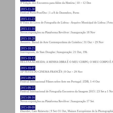
4ª Edição dos Encontros para Além da História | 10 > 12 Dez
2015-11-30
Festival Porto/Post/Doc | 1 a 8 de Dezembro, Porto
2015-11-23
6ª Feira do Livro de Fotografia de Lisboa - Arquivo Municipal de Lisboa | Fot
2015-11-16
Novas exposições na Plataforma Revólver | Inauguração 18 Nov
2015-10-28
Anozero: Bienal de Arte Contemporânea de Coimbra | 31 Out > 29 Nov
2015-10-21
Interregnum
, de Stan Douglas | Inauguração: 21 Out, 19h
2015-10-13
HELENA ALMEIDA: A MINHA OBRA É O MEU CORPO, O MEU CORPO É A MIN
2015-10-07
16ª FESTA DO CINEMA FRANCÊS | 8 Out > 29 Nov
2015-09-29
Festival Internacional Filmes sobre Arte em Portugal | ZDB, 1>4 Out
2015-09-22
Festival Internacional de Fotografia Encontros da Imagem 2015 | 23 Set a 1 N
2015-09-16
Novas exposições na Plataforma Revólver | Inauguração 17 Set
2015-09-09
Disorder
, Caio Reisewitz | 9 Set>31 Out, Maison Européenne de la Photographi