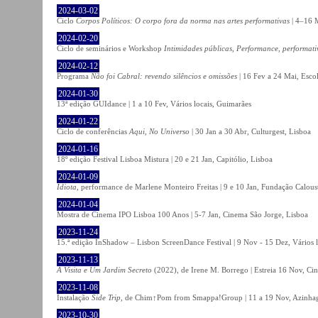
2024-03-02
Ciclo
Corpos Políticos: O corpo fora da norma nas artes performativas
| 4–16 M
2024-02-20
Ciclo de seminários e Workshop
Intimidades públicas, Performance, performati
2024-02-12
Programa
Não foi Cabral: revendo silêncios e omissões
| 16 Fev a 24 Mai, Escol
2024-01-30
13ª edição GUIdance | 1 a 10 Fev, Vários locais, Guimarães
2024-01-22
Ciclo de conferências
Aqui, No Universo
| 30 Jan a 30 Abr, Culturgest, Lisboa
2024-01-16
18º edição Festival Lisboa Mistura | 20 e 21 Jan, Capitólio, Lisboa
2024-01-09
Idiota
, performance de Marlene Monteiro Freitas | 9 e 10 Jan, Fundação Calou
2024-01-04
Mostra de Cinema IPO Lisboa 100 Anos | 5-7 Jan, Cinema São Jorge, Lisboa
2023-11-24
15.ª edição InShadow – Lisbon ScreenDance Festival | 9 Nov - 15 Dez, Vários l
2023-11-13
A Visita e Um Jardim Secreto
(2022), de Irene M. Borrego | Estreia 16 Nov, Ci
2023-11-08
Instalação
Side Trip
, de Chim↑Pom from Smappa!Group | 11 a 19 Nov, Azinhaga
2023-10-30