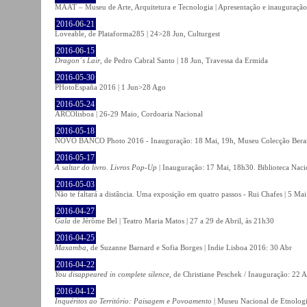
MAAT – Museu de Arte, Arquitetura e Tecnologia | Apresentação e inauguração
2016-06-21
Loveable, de Plataforma285 | 24>28 Jun, Culturgest
2016-06-15
Dragon´s Lair
, de Pedro Cabral Santo | 18 Jun, Travessa da Ermida
2016-05-30
PHotoEspaña 2016 | 1 Jun>28 Ago
2016-05-24
ARCOlisboa | 26-29 Maio, Cordoaria Nacional
2016-05-18
NOVO BANCO Photo 2016 - Inauguração: 18 Mai, 19h, Museu Colecção Bera
2016-05-17
A saltar do livro. Livros Pop-Up
| Inauguração: 17 Mai, 18h30. Biblioteca Naci
2016-05-03
Não te faltará a distância. Uma exposição em quatro passos - Rui Chafes | 5 Mai 
2016-04-27
Gala
de Jérôme Bel | Teatro Maria Matos | 27 a 29 de Abril, às 21h30
2016-04-25
Maxamba
, de Suzanne Barnard e Sofia Borges | Indie Lisboa 2016: 30 Abr
2016-04-22
You disappeared in complete silence
, de Christiane Peschek / Inauguração: 22 
2016-04-12
Inquéritos ao Território: Paisagem e Povoamento
| Museu Nacional de Etnolog