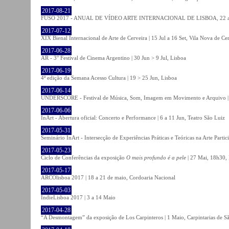
2017-08-21
FUSO 2017 - ANUAL DE VÍDEO ARTE INTERNACIONAL DE LISBOA, 22 a 
2017-07-12
XIX Bienal Internacional de Arte de Cerveira | 15 Jul a 16 Set, Vila Nova de Ce
2017-06-28
AR - 3° Festival de Cinema Argentino | 30 Jun > 9 Jul, Lisboa
2017-06-19
4ª edição da Semana Acesso Cultura | 19 > 25 Jun, Lisboa
2017-06-14
UNDERSCORE - Festival de Música, Som, Imagem em Movimento e Arquivo | 1
2017-06-06
InArt - Abertura oficial: Concerto e Performance | 6 a 11 Jun, Teatro São Luiz
2017-05-31
Seminário InArt - Intersecção de Experiências Práticas e Teóricas na Arte Part
2017-05-23
Ciclo de Conferências da exposição
O mais profundo é a pele
| 27 Mai, 18h30, 
2017-05-17
ARCOlisboa 2017 | 18 a 21 de maio, Cordoaria Nacional
2017-05-03
IndieLisboa 2017 | 3 a 14 Maio
2017-04-28
“A Desmontagem” da exposição de Los Carpinteros | 1 Maio, Carpintarias de S