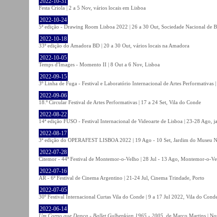
2022-10-31
Festa Criola | 2 a 5 Nov, vários locais em Lisboa
2022-10-24
5ª edição - Drawing Room Lisboa 2022 | 26 a 30 Out, Sociedade Nacional de Be
2022-10-18
33ª edição do Amadora BD | 20 a 30 Out, vários locais na Amadora
2022-10-05
Temps d'Images - Momento II | 8 Out a 6 Nov, Lisboa
2022-09-15
3º Linha de Fuga - Festival e Laboratório Internacional de Artes Performativas 
2022-09-06
18.º Circular Festival de Artes Performativas | 17 a 24 Set, Vila do Conde
2022-08-22
14ª edição FUSO - Festival Internacional de Videoarte de Lisboa | 23-28 Ago, j
2022-08-17
3ª edição do OPERAFEST LISBOA 2022 | 19 Ago - 10 Set, Jardim do Museu Na
2022-07-28
Citemor - 44º Festival de Montemor-o-Velho | 28 Jul - 13 Ago, Montemor-o-Ve
2022-07-16
AR - 6ª Festival de Cinema Argentino | 21-24 Jul, Cinema Trindade, Porto
2022-07-05
30º Festival Internacional Curtas Vila do Conde | 9 a 17 Jul 2022, Vila do Cond
2022-06-14
Um Corpo que Dança - Ballet Gulbenkian 1965 - 2005
, de Marco Martins | No