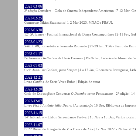
2023-03-06
2ª edição Outsiders – Ciclo de Cinema Independente Americano | 7-12 Mar, C
2023-02-25
Congresso Nikias Skapinakis | 1-2 Mar 2023, MNAC e FBAUL
2023-01-30
12º GUIdance - Festival Internacional de Dança Contemporânea | 2-11 Fev, Gu
2023-01-23
S/título #8
, por auéééu e Fernando Roussado | 27-29 Jan, TBA - Teatro do Bair
2023-01-17
Performance
Reflection
de Davis Freeman | 19-26 Jan, Galerias do Museu de Ser
2023-01-03
Ciclo
Jean-Luc Godard, para Sempre
| 4 a 17 Jan, Cinemateca Portuguesa, Lis
2022-12-27
Livro
Confins
, de Enric Vives-Rubio | Edição de autor
2022-12-20
Ciclo de Exposições e Conversas
O Desenho como Pensamento
- 2ª edição | 14
2022-12-07
Livro
Ph.10 António Júlio Duarte
| Apresentação 16 Dez, Biblioteca da Impren
2022-11-15
14º InShadow – Lisbon Screendance Festival | 15 Nov a 15 Dez, Vários locais,
2022-11-07
BF22 Bienal de Fotografia de Vila Franca de Xira | 12 Nov 2022 a 26 Fev 2023, 