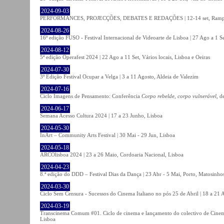
2024-09-03
PERFORMANCES, PROJECÇÕES, DEBATES E REDAÇÕES | 12-14 set, Rampa
2024-08-26
16ª edição FUSO - Festival Internacional de Videoarte de Lisboa | 27 Ago a 1 Se
2024-08-12
5ª edição Operafest 2024 | 22 Ago a 11 Set, Vários locais, Lisboa e Oeiras
2024-07-30
3ª Edição Festival Ocupar a Velga | 3 a 11 Agosto, Aldeia de Valezim
2024-07-16
Ciclo Imagens de Pensamento: Conferência
Corpo rebelde, corpo vulnerável
, d
2024-06-17
Semana Acesso Cultura 2024 | 17 a 23 Junho, Lisboa
2024-05-30
InArt – Community Arts Festival | 30 Mai - 29 Jun, Lisboa
2024-05-18
ARCOlisboa 2024 | 23 a 26 Maio, Cordoaria Nacional, Lisboa
2024-04-23
8.ª edição do DDD – Festival Dias da Dança | 23 Abr - 5 Mai, Porto, Matosinho
2024-03-30
Ciclo Sem Censura - Sucessos do Cinema Italiano no pós 25 de Abril | 18 a 21
2024-03-19
Transcinema Comum #01. Ciclo de cinema e lançamento do colectivo de Cine
Lisboa