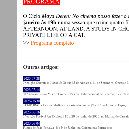
PROGRAMA
O Ciclo
Maya Deren: No cinema posso fazer o
janeiro às 19h
numa sessão que reúne quatro 
AFTERNOON, AT LAND, A STUDY IN C
PRIVATE LIFE OF A CAT.
>>
Programa completo
Outros artigos:
2026-07-28
7ª edição Operafest Lisboa & Oeiras | 5 de Agosto a 11 de Setembro, Oeiras e L
2026-07-14
34.ª edição Curtas Vila do Conde – Festival Internacional de Cinema | 17 e 26 
2026-06-30
TEMPORAL - Festival dedicado às artes do tempo | 9 a 12 de Julho no Espaço
2026-06-16
1ª edição Festival Art Explora | 18 a 28 de junho de 2026, na Marina de Cascais
2026-06-04
Filmes de João Penalva | 8 e 9 de Junho, na Cinemateca Portuguesa