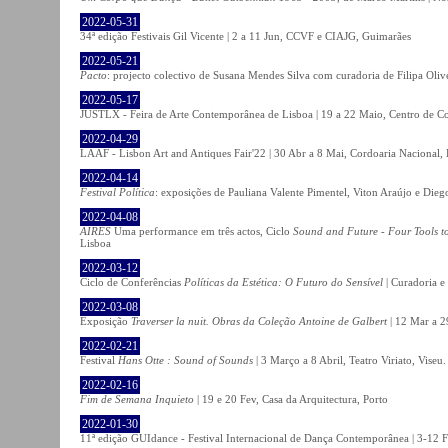
2022-05-31
34ª edição Festivais Gil Vicente | 2 a 11 Jun, CCVF e CIAJG, Guimarães
2022-05-21
Pacto
: projecto colectivo de Susana Mendes Silva com curadoria de Filipa Oli
2022-05-17
JUSTLX - Feira de Arte Contemporânea de Lisboa | 19 a 22 Maio, Centro de C
2022-04-29
LAAF - Lisbon Art and Antiques Fair'22 | 30 Abr a 8 Mai, Cordoaria Nacional,
2022-04-14
Festival Política
: exposições de Pauliana Valente Pimentel, Viton Araújo e Die
2022-04-08
AIRES
Uma performance em três actos, Ciclo
Sound and Future - Four Tools t
Lisboa
2022-03-12
Ciclo de Conferências
Políticas da Estética: O Futuro do Sensível
| Curadoria e
2022-03-08
Exposição
Traverser la nuit. Obras da Coleção Antoine de Galbert
| 12 Mar a 2
2022-02-21
Festival
Hans Otte : Sound of Sounds
| 3 Março a 8 Abril, Teatro Viriato, Viseu.
2022-02-16
Fim de Semana Inquieto
| 19 e 20 Fev, Casa da Arquitectura, Porto
2022-01-30
11ª edição GUIdance - Festival Internacional de Dança Contemporânea | 3-12 Fe