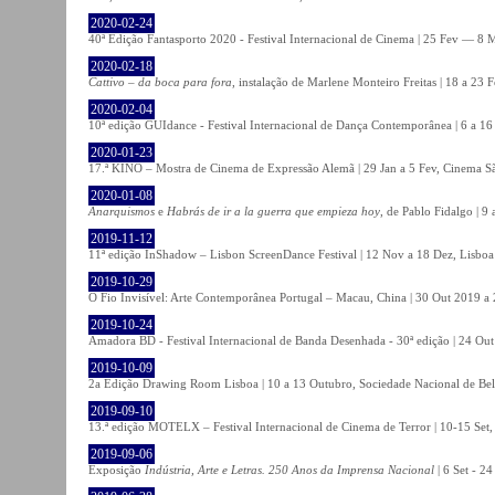
2020-02-24
40ª Edição Fantasporto 2020 - Festival Internacional de Cinema | 25 Fev — 8 M
2020-02-18
Cattivo – da boca para fora
, instalação de Marlene Monteiro Freitas | 18 a 23 
2020-02-04
10ª edição GUIdance - Festival Internacional de Dança Contemporânea | 6 a 16
2020-01-23
17.ª KINO – Mostra de Cinema de Expressão Alemã | 29 Jan a 5 Fev, Cinema Sã
2020-01-08
Anarquismos
e
Habrás de ir a la guerra que empieza hoy
, de Pablo Fidalgo | 9 
2019-11-12
11ª edição InShadow – Lisbon ScreenDance Festival | 12 Nov a 18 Dez, Lisboa
2019-10-29
O Fio Invisível: Arte Contemporânea Portugal – Macau, China | 30 Out 2019 
2019-10-24
Amadora BD - Festival Internacional de Banda Desenhada - 30ª edição | 24 Ou
2019-10-09
2a Edição Drawing Room Lisboa | 10 a 13 Outubro, Sociedade Nacional de Bel
2019-09-10
13.ª edição MOTELX – Festival Internacional de Cinema de Terror | 10-15 Set,
2019-09-06
Exposição
Indústria, Arte e Letras. 250 Anos da Imprensa Nacional
| 6 Set - 2