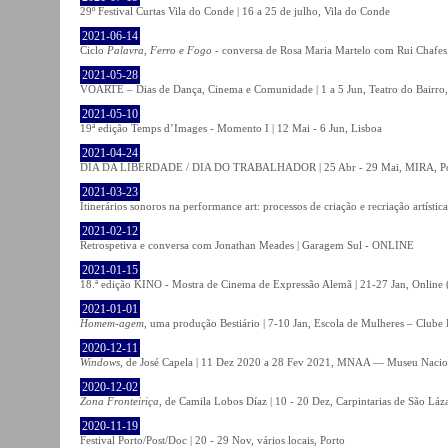
29º Festival Curtas Vila do Conde | 16 a 25 de julho, Vila do Conde
2021-06-14
Ciclo
Palavra, Ferro e Fogo
- conversa de Rosa Maria Martelo com Rui Chafes |
2021-05-28
VOARTE – Dias de Dança, Cinema e Comunidade | 1 a 5 Jun, Teatro do Bairro,
2021-05-10
19ª edição Temps d’Images - Momento I | 12 Mai - 6 Jun, Lisboa
2021-04-24
DIA DA LIBERDADE / DIA DO TRABALHADOR | 25 Abr - 29 Mai, MIRA, P
2021-03-23
Itinerários sonoros na performance art: processos de criação e recriação artíst
2021-02-12
Retrospetiva e conversa com Jonathan Meades | Garagem Sul - ONLINE
2021-01-15
18.ª edição KINO - Mostra de Cinema de Expressão Alemã | 21-27 Jan, Online (
2021-01-01
Homem-agem
, uma produção Bestiário | 7-10 Jan, Escola de Mulheres – Clube 
2020-12-11
Windows
, de José Capela | 11 Dez 2020 a 28 Fev 2021, MNAA — Museu Nacion
2020-12-02
Zona Fronteiriça
, de Camila Lobos Díaz | 10 - 20 Dez, Carpintarias de São Láz
2020-11-19
Festival Porto/Post/Doc | 20 - 29 Nov, vários locais, Porto