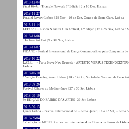
2018-12-04
Field Works
- Triangle Network 7ª Edição | 2 a 16 Dez, Hangar
2018-11-27
Parallel Review Lisboa | 28 Nov - 16 de Dez, Campo de Santa Clara, Lisboa
2018-11-14
LEFFEST – Lisbon & Sintra Film Festival, 12ª edição | 16 a 25 Nov, Lisboa e S
2018-11-06
The New Art Fest | 9 a 30 Nov, Lisboa
2018-11-02
FIDANC - Festival Internacional de Dança Contemporânea pela Companhia de
2018-10-22
LAB#1 – « For a Brave New Brussels » ARTISTIC VERSUS TECHNOCENTRI
Lisboa
2018-10-10
1ª edição Drawing Room Lisboa | 10 a 14 Out, Sociedade Nacional de Belas Art
2018-09-26
Festival Olhares do Mediterrâneo | 27 a 30 Set, Lisboa
2018-09-19
9a EDIÇÃO DO BAIRRO DAS ARTES | 20 Set, Lisboa
2018-09-13
Queer Lisboa – Festival Internacional de Cinema Queer | 14 a 22 Set, Cinema 
2018-09-04
12ª edição do MOTELX - Festival Internacional de Cinema de Terror de Lisboa 