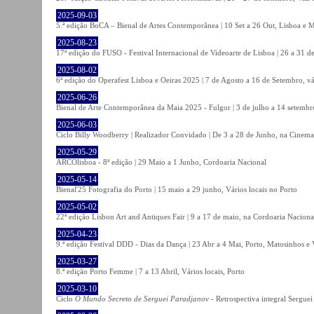
2025-09-03
5.ª edição BoCA – Bienal de Artes Contemporânea | 10 Set a 26 Out, Lisboa e 
2025-08-23
17ª edição do FUSO - Festival Internacional de Videoarte de Lisboa | 26 a 31 d
2025-08-02
6ª edição do Operafest Lisboa e Oeiras 2025 | 7 de Agosto a 16 de Setembro, vá
2025-06-26
Bienal de Arte Contemporânea da Maia 2025 - Fulgor | 3 de julho a 14 setemb
2025-06-03
Ciclo Billy Woodberry | Realizador Convidado | De 3 a 28 de Junho, na Cinema
2025-05-29
ARCOlisboa - 8ª edição | 29 Maio a 1 Junho, Cordoaria Nacional
2025-05-14
Bienal'25 Fotografia do Porto | 15 maio a 29 junho, Vários locais no Porto
2025-05-02
22ª edição Lisbon Art and Antiques Fair | 9 a 17 de maio, na Cordoaria Naciona
2025-04-23
9.ª edição Festival DDD - Dias da Dança | 23 Abr a 4 Mai, Porto, Matosinhos e
2025-03-27
8.ª edição Porto Femme | 7 a 13 Abril, Vários locais, Porto
2025-03-10
Ciclo
O Mundo Secreto de Serguei Paradjanov
- Retrospectiva integral Sergu