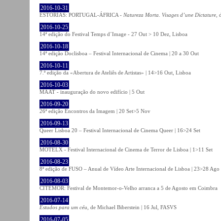
2016-10-31
ESTÓRIAS: PORTUGAL-ÁFRICA -
Natureza Morta. Visages d’une Dictature
, 
2016-10-25
14ª edição do Festival Temps d´Image - 27 Out > 10 Dez, Lisboa
2016-10-18
14ª edição Doclisboa – Festival Internacional de Cinema | 20 a 30 Out
2016-10-11
7.ª edição da «Abertura de Ateliês de Artistas» | 14>16 Out, Lisboa
2016-10-03
MAAT - inauguração do novo edifício | 5 Out
2016-09-20
26ª edição Encontros da Imagem | 20 Set>5 Nov
2016-09-13
Queer Lisboa 20 – Festival Internacional de Cinema Queer | 16>24 Set
2016-08-30
MOTELX - Festival Internacional de Cinema de Terror de Lisboa | 1>11 Set
2016-08-23
8ª edição de FUSO – Anual de Vídeo Arte Internacional de Lisboa | 23>28 Ago
2016-08-03
CITEMOR: Festival de Montemor-o-Velho arranca a 5 de Agosto em Coimbra
2016-07-14
Estudos para um céu
, de Michael Biberstein | 16 Jul, FASVS
2016-07-05