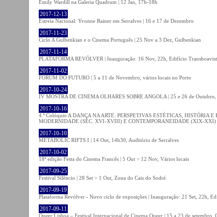
Emily Wardill na Galeria Quadrum | 12 Jan, 17h-18h
2017-12-13
Estreia Nacional: Yvonne Rainer em Serralves | 16 e 17 de Dezembro
2017-11-23
Ciclo A Gulbenkian e o Cinema Português | 25 Nov a 3 Dez, Gulbenkian
2017-11-14
PLATAFORMA REVÓLVER | Inauguração: 16 Nov, 22h, Edifício Transboavista
2017-11-02
FÓRUM DO FUTURO | 5 a 11 de Novembro, vários locais no Porto
2017-10-24
IV MOSTRA DE CINEMA OLHARES SOBRE ANGOLA | 25 e 26 de Outubro
2017-10-16
4.º Colóquio A DANÇA NA ARTE: PERSPETIVAS ESTÉTICAS, HISTÓRIA
MODERNIDADE (SÉC. XVI-XVIII) E CONTEMPORANEIDADE (XIX-XXI) | 21 O
2017-10-10
METABOLIC RIFTS I | 14 Out, 14h30, Auditório de Serralves
2017-10-02
18ª edição Festa do Cinema Francês | 5 Out > 12 Nov, Vários locais
2017-09-25
Festival Silêncio | 28 Set > 1 Out, Zona do Cais do Sodré
2017-09-19
Plataforma Revólver - Novo ciclo de exposições | Inauguração: 21 Set, 22h, Edi
2017-09-11
Queer Lisboa – Festival Internacional de Cinema Queer | 15 a 23 de setembro,