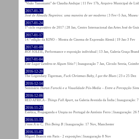
"Visão Yanomami" de Claudia Andujar | 11 Fev 17h, Arquivo Municipal de Lisb
2017-01-31
José de Almada Negreiros: uma maneira de ser moderno
| 3 Fev>5 Jun, Museu 
2017-01-24
1º ciclo expositivo de 2017 | 28 Jan, Centro Internacional das Artes José de Gu
2017-01-17
14.ª edição da KINO – Mostra de Cinema de Expressão Alemã | 19 Jan-3 Fev
2017-01-09
ROI SOLEIL
, Performance e exposição individual | 13 Jan, Galeria Graça Bran
2017-01-04
Este Lugar Lembra-te Algum Sítio?
| Inauguração 7 Jan, Círculo Sereia, Coimb
2016-12-20
The Legendary Tigerman,
Fuck Christmas Baby, I got the Blues
| 23 e 25 Dez
2016-12-14
Seminário
Harun Farocki e a Visualidade Pós-Media – Entre a Percepção Sinté
2016-12-06
RED AFRICA -
Things Fall Apart
, na Galeria Avenida da Índia | Inauguração:
2016-11-23
Estética, Propaganda e Utopia no Portugal de António Ferro | Inauguração: 26 
2016-11-15
From A to C; This Being B
| Inauguração: 17 Nov, Manchester
2016-11-07
Miguel Branco em Paris - 2 exposições | Inauguração 8 Nov