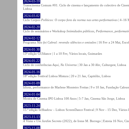
2024-03-19
Transcinema Comum #01. Ciclo de cinema e lançamento do colectivo de Cine
Lisboa
2024-03-02
Ciclo
Corpos Políticos: O corpo fora da norma nas artes performativas
| 4–16 M
2024-02-20
Ciclo de seminários e Workshop
Intimidades públicas, Performance, performati
2024-02-12
Programa
Não foi Cabral: revendo silêncios e omissões
| 16 Fev a 24 Mai, Escol
2024-01-30
13ª edição GUIdance | 1 a 10 Fev, Vários locais, Guimarães
2024-01-22
Ciclo de conferências
Aqui, No Universo
| 30 Jan a 30 Abr, Culturgest, Lisboa
2024-01-16
18º edição Festival Lisboa Mistura | 20 e 21 Jan, Capitólio, Lisboa
2024-01-09
Idiota
, performance de Marlene Monteiro Freitas | 9 e 10 Jan, Fundação Calou
2024-01-04
Mostra de Cinema IPO Lisboa 100 Anos | 5-7 Jan, Cinema São Jorge, Lisboa
2023-11-24
15.ª edição InShadow – Lisbon ScreenDance Festival | 9 Nov - 15 Dez, Vários l
2023-11-13
A Visita e Um Jardim Secreto
(2022), de Irene M. Borrego | Estreia 16 Nov, Ci
2023-11-08