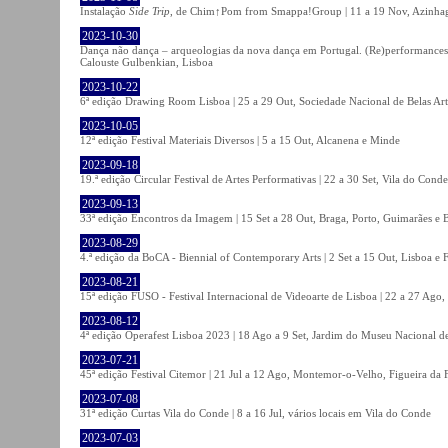
Instalação
Side Trip
, de Chim↑Pom from Smappa!Group | 11 a 19 Nov, Azinhaga
2023-10-30
Dança não dança – arqueologias da nova dança em Portugal. (Re)performances,
Calouste Gulbenkian, Lisboa
2023-10-22
6ª edição Drawing Room Lisboa | 25 a 29 Out, Sociedade Nacional de Belas Art
2023-10-05
12ª edição Festival Materiais Diversos | 5 a 15 Out, Alcanena e Minde
2023-09-18
19.ª edição Circular Festival de Artes Performativas | 22 a 30 Set, Vila do Conde
2023-09-13
33ª edição Encontros da Imagem | 15 Set a 28 Out, Braga, Porto, Guimarães e 
2023-08-29
4.ª edição da BoCA - Biennial of Contemporary Arts | 2 Set a 15 Out, Lisboa e 
2023-08-21
15ª edição FUSO - Festival Internacional de Videoarte de Lisboa | 22 a 27 Ago, 
2023-08-12
4ª edição Operafest Lisboa 2023 | 18 Ago a 9 Set, Jardim do Museu Nacional de
2023-07-21
45ª edição Festival Citemor | 21 Jul a 12 Ago, Montemor-o-Velho, Figueira da
2023-07-08
31ª edição Curtas Vila do Conde | 8 a 16 Jul, vários locais em Vila do Conde
2023-07-03