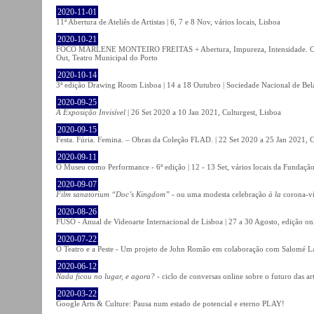
2020-11-01
11ª Abertura de Ateliês de Artistas | 6, 7 e 8 Nov, vários locais, Lisboa
2020-10-21
FOCO MARLENE MONTEIRO FREITAS + Abertura, Impureza, Intensidade. Olhare
Out, Teatro Municipal do Porto
2020-10-14
3ª edição Drawing Room Lisboa | 14 a 18 Outubro | Sociedade Nacional de Bela
2020-09-25
A Exposição Invisível
| 26 Set 2020 a 10 Jan 2021, Culturgest, Lisboa
2020-09-15
Festa. Fúria. Femina. – Obras da Coleção FLAD. | 22 Set 2020 a 25 Jan 2021, C
2020-09-11
O Museu como Performance - 6ª edição | 12 - 13 Set, vários locais da Fundação
2020-09-07
Film sanatorium “Doc’s Kingdom”
- ou uma modesta celebração
à la
corona-ví
2020-08-26
FUSO - Anual de Videoarte Internacional de Lisboa | 27 a 30 Agosto, edição on
2020-07-22
O Teatro e a Peste - Um projeto de John Romão em colaboração com Salomé La
2020-06-12
Nada ficou no lugar, e agora?
- ciclo de conversas online sobre o futuro das ar
2020-03-22
Google Arts & Culture: Pausa num estado de potencial e eterno PLAY!