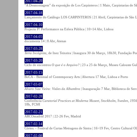
2017-04-28
“A Desmontagem” da exposição de Los Carpinteros | 1 Maio, Carpintarias de S
2017-04-18
Lançamento do Catálogo LOS CARPINTEROS | 21 Abril, Carpintarias de São 
2017-04-10
Projecto P! Performance na Esfera Pública | 10>14 Abr, Lisboa
2017-04-05
documenta 14 | 8 Abr, Atenas
2017-03-28
Terra Incógnita
, de Inez Teixeira | Inaugura 30 de Março, 18h30, Fundação P
2017-03-20
Ciclo de encontros
O que é o Arquivo?
| 23 a 25 de Março, Museu Calouste Gu
2017-03-15
BoCA – Biennial of Contemporary Arts | Abertura 17 Mar, Lisboa e Porto
2017-03-07
Álvaro Siza Vieira: Visões da Alhambra
| Inauguração 7 Mar, Biblioteca de Serr
2017-02-28
Conferência
Curatorial Practices at Moderna Museet, Stockholm, Sweden, 1956-
18h, FCSH
2017-02-21
ARCOmadrid 2017 | 22-26 Fev, Madrid
2017-02-14
Córtex – Festival de Curtas Metragens de Sintra | 16>19 Fev, Centro Cultural O
2017-02-08