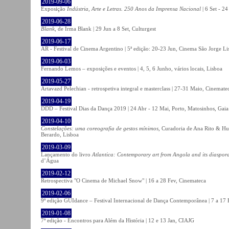
2019-09-06
Exposição
Indústria, Arte e Letras. 250 Anos da Imprensa Nacional
| 6 Set - 2
2019-06-28
Blank
, de Irma Blank | 29 Jun a 8 Set, Culturgest
2019-06-17
AR - Festival de Cinema Argentino | 5ª edição: 20-23 Jun, Cinema São Jorge Li
2019-06-03
Fernando Lemos – exposições e eventos | 4, 5, 6 Junho, vários locais, Lisboa
2019-05-27
Artavazd Pelechian - retrospetiva integral e masterclass | 27-31 Maio, Cinemat
2019-04-19
DDD – Festival Dias da Dança 2019 | 24 Abr - 12 Mai, Porto, Matosinhos, Gaia
2019-04-10
Constelações: uma coreografia de gestos mínimos
, Curadoria de Ana Rito & Hu
Berardo, Lisboa
2019-03-09
Lançamento do livro
Atlantica: Contemporary art from Angola and its diaspor
d’Água
2019-02-12
Retrospectiva "O Cinema de Michael Snow" | 16 a 28 Fev, Cinemateca
2019-02-06
9ª edição GUIdance – Festival Internacional de Dança Contemporânea | 7 a 17
2019-01-08
7ª edição - Encontros para Além da História | 12 e 13 Jan, CIAJG