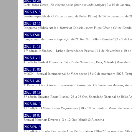
2025-12-29
Ciclo
Maya Deren: No cinema posso fazer o mundo dançar
| 2 a 10 de Janeiro
2025-12-15
Sessões especiais de
O Riso e a Faca
, de Pedro Pinho| De 14 de dezembro de 20
2025-12-11
Programa público
Art is a Matter of Consciousness
: Filipa César e Céline Cond
2025-12-01
Lançamento de Livro + Reposição de “O Rei No Exílio - Remake” | 3 a 7 de D
2025-11-18
17ª edição InShadow – Lisbon Screendance Festival | 11 de Novembro a 19 de
2025-11-11
4.ª edição Festival Futurama | 14 e 29 de Novembro, Beja, Mértola (Mina de S
2025-11-06
MOON - Festival Internacional de Videopoesia | 8 e 9 de novembro 2025, Temp
2025-11-02
1ª Parte do Ciclo
Cinema Experimental Português: O Cinema dos Artistas, Anos
2025-10-19
8.ª edição Drawing Room Lisboa | 23 a 26 Out, Sociedade Nacional de Belas Ar
2025-10-13
11.ª edição
O Museu como Performance
| 18 e 19 de outubro, Museu de Serral
2025-10-03
Festival Materiais Diversos | 3 a 12 Out, Minde & Alcanena
2025-09-19
21.ª edição Circular Festival de Artes Performativas | 20—27 de setembro, Vila