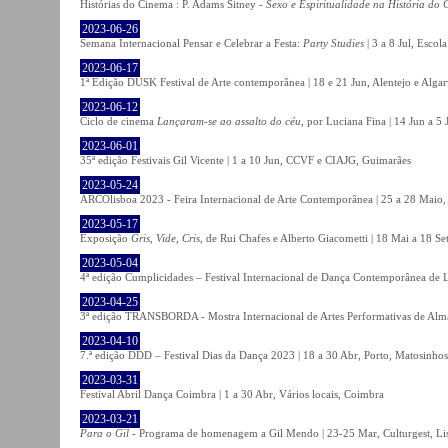
Histórias do Cinema : P. Adams Sitney -
Sexo e Espiritualidade na História do
2023-06-26
Semana Internacional Pensar e Celebrar a Festa:
Party Studies
| 3 a 8 Jul, Escol
2023-06-17
1ª Edição DUSK Festival de Arte contemporânea | 18 e 21 Jun, Alentejo e Alga
2023-06-12
Ciclo de cinema
Lançaram-se ao assalto do céu
, por Luciana Fina | 14 Jun a 5
2023-06-01
35ª edição Festivais Gil Vicente | 1 a 10 Jun, CCVF e CIAJG, Guimarães
2023-05-24
ARCOlisboa 2023 - Feira Internacional de Arte Contemporânea | 25 a 28 Maio,
2023-05-17
Exposição
Gris, Vide, Cris
, de Rui Chafes e Alberto Giacometti | 18 Mai a 18 S
2023-05-04
4ª edição Cumplicidades – Festival Internacional de Dança Contemporânea de L
2023-04-25
3ª edição TRANSBORDA - Mostra Internacional de Artes Performativas de Alma
2023-04-10
7.ª edição DDD – Festival Dias da Dança 2023 | 18 a 30 Abr, Porto, Matosinhos
2023-03-31
Festival Abril Dança Coimbra | 1 a 30 Abr, Vários locais, Coimbra
2023-03-21
Para o Gil
- Programa de homenagem a Gil Mendo | 23-25 Mar, Culturgest, Li