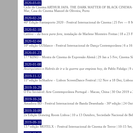
2020-03-01
Ciclo de Cinema ARTHUR JAFA: THE DARK MATTER OF BLACK CINEMA - 
Mar, Casa do Cinema Manoel de Oliveira, Porto
2020-02-24
40ª Edição Fantasporto 2020 - Festival Internacional de Cinema | 25 Fev — 8 M
2020-02-18
Cattivo – da boca para fora
, instalação de Marlene Monteiro Freitas | 18 a 23 
2020-02-04
10ª edição GUIdance - Festival Internacional de Dança Contemporânea | 6 a 16
2020-01-23
17.ª KINO – Mostra de Cinema de Expressão Alemã | 29 Jan a 5 Fev, Cinema Sã
2020-01-08
Anarquismos
e
Habrás de ir a la guerra que empieza hoy
, de Pablo Fidalgo | 9 
2019-11-12
11ª edição InShadow – Lisbon ScreenDance Festival | 12 Nov a 18 Dez, Lisboa
2019-10-29
O Fio Invisível: Arte Contemporânea Portugal – Macau, China | 30 Out 2019 
2019-10-24
Amadora BD - Festival Internacional de Banda Desenhada - 30ª edição | 24 Ou
2019-10-09
2a Edição Drawing Room Lisboa | 10 a 13 Outubro, Sociedade Nacional de Bel
2019-09-10
13.ª edição MOTELX – Festival Internacional de Cinema de Terror | 10-15 Set,