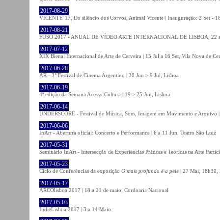
2017-08-29
VICENTE´17, Do silêncio dos Corvos, Animal Vicente | Inauguração: 2 Set - 
2017-08-21
FUSO 2017 - ANUAL DE VÍDEO ARTE INTERNACIONAL DE LISBOA, 22 a 
2017-07-12
XIX Bienal Internacional de Arte de Cerveira | 15 Jul a 16 Set, Vila Nova de Ce
2017-06-28
AR - 3° Festival de Cinema Argentino | 30 Jun > 9 Jul, Lisboa
2017-06-19
4ª edição da Semana Acesso Cultura | 19 > 25 Jun, Lisboa
2017-06-14
UNDERSCORE - Festival de Música, Som, Imagem em Movimento e Arquivo | 1
2017-06-06
InArt - Abertura oficial: Concerto e Performance | 6 a 11 Jun, Teatro São Luiz
2017-05-31
Seminário InArt - Intersecção de Experiências Práticas e Teóricas na Arte Part
2017-05-23
Ciclo de Conferências da exposição
O mais profundo é a pele
| 27 Mai, 18h30, 
2017-05-17
ARCOlisboa 2017 | 18 a 21 de maio, Cordoaria Nacional
2017-05-03
IndieLisboa 2017 | 3 a 14 Maio