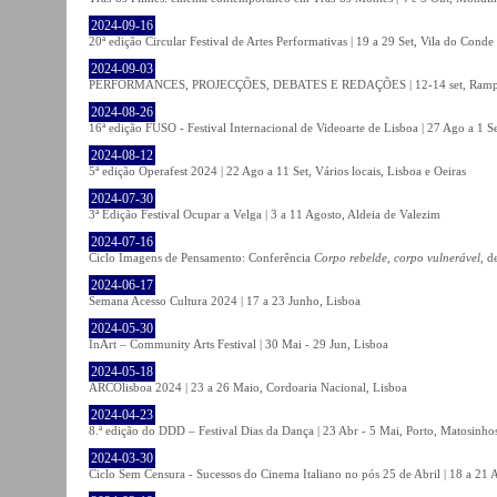
2024-09-16
20ª edição Circular Festival de Artes Performativas | 19 a 29 Set, Vila do Conde
2024-09-03
PERFORMANCES, PROJECÇÕES, DEBATES E REDAÇÕES | 12-14 set, Rampa
2024-08-26
16ª edição FUSO - Festival Internacional de Videoarte de Lisboa | 27 Ago a 1 Se
2024-08-12
5ª edição Operafest 2024 | 22 Ago a 11 Set, Vários locais, Lisboa e Oeiras
2024-07-30
3ª Edição Festival Ocupar a Velga | 3 a 11 Agosto, Aldeia de Valezim
2024-07-16
Ciclo Imagens de Pensamento: Conferência
Corpo rebelde, corpo vulnerável
, d
2024-06-17
Semana Acesso Cultura 2024 | 17 a 23 Junho, Lisboa
2024-05-30
InArt – Community Arts Festival | 30 Mai - 29 Jun, Lisboa
2024-05-18
ARCOlisboa 2024 | 23 a 26 Maio, Cordoaria Nacional, Lisboa
2024-04-23
8.ª edição do DDD – Festival Dias da Dança | 23 Abr - 5 Mai, Porto, Matosinho
2024-03-30
Ciclo Sem Censura - Sucessos do Cinema Italiano no pós 25 de Abril | 18 a 21