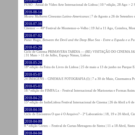
2018-08-27
FUSO - Anual de Vídeo Arte Internacional de Lisboa | 10.ª edição, 28 Ago > 2 
2018-08-14
Mostra Mulheres Cineastas Latino-Americanas
| 7 de Agosto a 26 de Setembro 
2018-07-16
Citemor — 40º Festival de Montemor-o-Velho | 19 Jul a 11 Ago, Coimbra, Mon
2018-07-02
Pieter Hugo,
Between the Devil and the Deep Blue Sea - Entre a Espada e a Pa
2018-05-29
Ciclo de Cinema PRIMAVERA TARDIA — (RE) VISITAÇÃO DO CINEMA JAPONÊS
| 31 Maio > 11 de Julho, Espaço Nimas, Lisboa
2018-05-24
18ª edição da Feira do Livro de Lisboa | 25 de maio a 13 de junho no Parque 
2018-05-07
24 IMAGENS – CINEMA E FOTOGRAFIA (I) | 7 a 30 de Maio, Cinemateca Po
2018-05-03
18.ª edição do FIMFA Lx - Festival Internacional de Marionetas e Formas Anim
2018-04-23
15ª edição do IndieLisboa Festival Internacional de Cinema | 26 de Abril a 6 d
2018-04-16
Ciclo de Encontros O que é O Arquivo? - 2º Laboratório | 18, 19 e 20 Abril, C
2018-04-09
8.ª edição Córtex – Festival de Curtas-Metragens de Sintra | 11 a 18 Abril, Sintr
2018-04-04