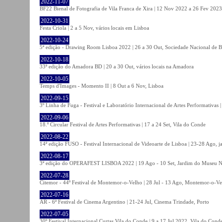
2022-11-07
BF22 Bienal de Fotografia de Vila Franca de Xira | 12 Nov 2022 a 26 Fev 2023, 
2022-10-31
Festa Criola | 2 a 5 Nov, vários locais em Lisboa
2022-10-24
5ª edição - Drawing Room Lisboa 2022 | 26 a 30 Out, Sociedade Nacional de Be
2022-10-18
33ª edição do Amadora BD | 20 a 30 Out, vários locais na Amadora
2022-10-05
Temps d'Images - Momento II | 8 Out a 6 Nov, Lisboa
2022-09-15
3º Linha de Fuga - Festival e Laboratório Internacional de Artes Performativas 
2022-09-06
18.º Circular Festival de Artes Performativas | 17 a 24 Set, Vila do Conde
2022-08-22
14ª edição FUSO - Festival Internacional de Videoarte de Lisboa | 23-28 Ago, j
2022-08-17
3ª edição do OPERAFEST LISBOA 2022 | 19 Ago - 10 Set, Jardim do Museu Na
2022-07-28
Citemor - 44º Festival de Montemor-o-Velho | 28 Jul - 13 Ago, Montemor-o-Ve
2022-07-16
AR - 6ª Festival de Cinema Argentino | 21-24 Jul, Cinema Trindade, Porto
2022-07-05
30º Festival Internacional Curtas Vila do Conde | 9 a 17 Jul 2022, Vila do Cond