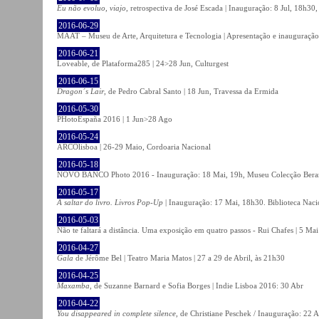
Eu não evoluo, viajo
, retrospectiva de José Escada | Inauguração: 8 Jul, 18h3
2016-06-29
MAAT – Museu de Arte, Arquitetura e Tecnologia | Apresentação e inauguração
2016-06-21
Loveable, de Plataforma285 | 24>28 Jun, Culturgest
2016-06-15
Dragon´s Lair
, de Pedro Cabral Santo | 18 Jun, Travessa da Ermida
2016-05-30
PHotoEspaña 2016 | 1 Jun>28 Ago
2016-05-24
ARCOlisboa | 26-29 Maio, Cordoaria Nacional
2016-05-18
NOVO BANCO Photo 2016 - Inauguração: 18 Mai, 19h, Museu Colecção Bera
2016-05-17
A saltar do livro. Livros Pop-Up
| Inauguração: 17 Mai, 18h30. Biblioteca Naci
2016-05-03
Não te faltará a distância. Uma exposição em quatro passos - Rui Chafes | 5 Mai 
2016-04-27
Gala
de Jérôme Bel | Teatro Maria Matos | 27 a 29 de Abril, às 21h30
2016-04-25
Maxamba
, de Suzanne Barnard e Sofia Borges | Indie Lisboa 2016: 30 Abr
2016-04-22
You disappeared in complete silence
, de Christiane Peschek / Inauguração: 22 