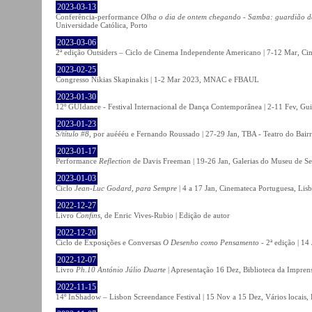
2023-03-13
Conferência-performance
Olha o dia de ontem chegando - Samba: guardião 
Universidade Católica, Porto
2023-03-06
2ª edição Outsiders – Ciclo de Cinema Independente Americano | 7-12 Mar, C
2023-02-25
Congresso Nikias Skapinakis | 1-2 Mar 2023, MNAC e FBAUL
2023-01-30
12º GUIdance - Festival Internacional de Dança Contemporânea | 2-11 Fev, Gu
2023-01-23
S/título #8
, por auéééu e Fernando Roussado | 27-29 Jan, TBA - Teatro do Bair
2023-01-17
Performance
Reflection
de Davis Freeman | 19-26 Jan, Galerias do Museu de Ser
2023-01-03
Ciclo
Jean-Luc Godard, para Sempre
| 4 a 17 Jan, Cinemateca Portuguesa, Lis
2022-12-27
Livro
Confins
, de Enric Vives-Rubio | Edição de autor
2022-12-20
Ciclo de Exposições e Conversas
O Desenho como Pensamento
- 2ª edição | 14
2022-12-07
Livro
Ph.10 António Júlio Duarte
| Apresentação 16 Dez, Biblioteca da Impren
2022-11-15
14º InShadow – Lisbon Screendance Festival | 15 Nov a 15 Dez, Vários locais,