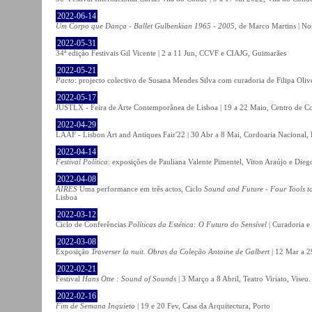
2022-06-14
Um Corpo que Dança - Ballet Gulbenkian 1965 - 2005
, de Marco Martins | No
2022-05-31
34ª edição Festivais Gil Vicente | 2 a 11 Jun, CCVF e CIAJG, Guimarães
2022-05-21
Pacto
: projecto colectivo de Susana Mendes Silva com curadoria de Filipa Oli
2022-05-17
JUSTLX - Feira de Arte Contemporânea de Lisboa | 19 a 22 Maio, Centro de C
2022-04-29
LAAF - Lisbon Art and Antiques Fair'22 | 30 Abr a 8 Mai, Cordoaria Nacional,
2022-04-14
Festival Política
: exposições de Pauliana Valente Pimentel, Viton Araújo e Die
2022-04-08
AIRES
Uma performance em três actos, Ciclo
Sound and Future - Four Tools t
Lisboa
2022-03-12
Ciclo de Conferências
Políticas da Estética: O Futuro do Sensível
| Curadoria e
2022-03-08
Exposição
Traverser la nuit. Obras da Coleção Antoine de Galbert
| 12 Mar a 2
2022-02-21
Festival
Hans Otte : Sound of Sounds
| 3 Março a 8 Abril, Teatro Viriato, Viseu.
2022-02-16
Fim de Semana Inquieto
| 19 e 20 Fev, Casa da Arquitectura, Porto