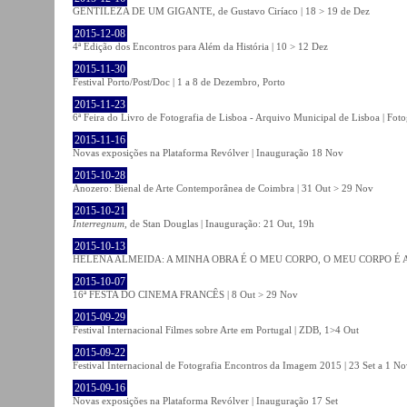
GENTILEZA DE UM GIGANTE, de Gustavo Ciríaco | 18 > 19 de Dez
2015-12-08
4ª Edição dos Encontros para Além da História | 10 > 12 Dez
2015-11-30
Festival Porto/Post/Doc | 1 a 8 de Dezembro, Porto
2015-11-23
6ª Feira do Livro de Fotografia de Lisboa - Arquivo Municipal de Lisboa | Fot
2015-11-16
Novas exposições na Plataforma Revólver | Inauguração 18 Nov
2015-10-28
Anozero: Bienal de Arte Contemporânea de Coimbra | 31 Out > 29 Nov
2015-10-21
Interregnum
, de Stan Douglas | Inauguração: 21 Out, 19h
2015-10-13
HELENA ALMEIDA: A MINHA OBRA É O MEU CORPO, O MEU CORPO É A MIN
2015-10-07
16ª FESTA DO CINEMA FRANCÊS | 8 Out > 29 Nov
2015-09-29
Festival Internacional Filmes sobre Arte em Portugal | ZDB, 1>4 Out
2015-09-22
Festival Internacional de Fotografia Encontros da Imagem 2015 | 23 Set a 1 N
2015-09-16
Novas exposições na Plataforma Revólver | Inauguração 17 Set