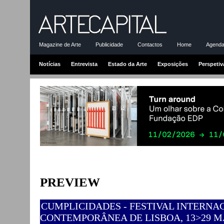
Magazine de Arte
Publicidade
Contactos
Home
Agenda-
Notícias
Entrevista
Estado da Arte
Exposições
Perspetiv
PREVIEW
CUMPLICIDADES - FESTIVAL INTERN
CONTEMPORÂNEA DE LISBOA, 13>29 