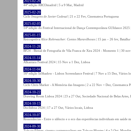
2025-02-26
44ª edição ARCOmadrid | 5 a 9 Mar, Madrid
2025-02-20
Ciclo
Imagens de Javier Codesal
| 21 e 22 Fev, Cinemateca Portuguesa
2025-02-05
14ª edição do Festival Internacional de Dança Contemporânea GUIdance 2025 |
2025-01-15
Retrospetiva
Alice Rohrwacher: Contos Maravilhosos
| 15 jan – 26 fev, Batalh
2024-11-28
BF24 - Bienal de Fotografia de Vila Franca de Xira 2024 - Momento 1 | 30 nov 
2024-11-14
Alkantara Festival 2024 | 15 Nov a 1 Dez, Lisboa
2024-11-04
16ª edição InShadow - Lisbon Screendance Festival | 7 Nov a 15 Dez, Vários lo
2024-10-30
Ciclo Chris Marker - A Memória das Imagens | 2 a 22 Nov + Dez, Cinemateca P
2024-10-22
Drawing Room Lisboa 2024 | 23 a 27 Out, Sociedade Nacional de Belas Artes, 
2024-10-15
Doclisboa 2024 | 17 a 27 Out, Vários locais, Lisboa
2024-10-07
Ressonâncias - Entre o silêncio e o eco das experiências individuais em saúde 
2024-09-30
Trás-os-Filmes: cinema contemporâneo em Trás-os-Montes | 4 e 5 Out, Mondi