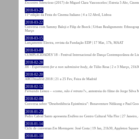
Encontro Silencioso
(2017) de Miguel Clara Vasconcelos | Estreia 5 Abr, Cinem
2018-03-25
11ª edição da Festa do Cinema Italiano | 4 a 12 Abril, Lisboa
2018-03-22
Conversa com Sammy Baloji e Filip de Boeck | Urban Realignments: Ethnographi
Março
2018-03-15
Lançamento Electra, revista da Fundação EDP | 17 Mar, 17h, MAAT
2018-03-07
CUMPLICIDADES´18 - Festival Internacional de Dança Contemporânea de Lisb
2018-02-28
X6 - Experiments for a non submissive body
, de Túlio Rosa | 2 e 3 Março, 21h3
2018-02-20
ARCOmadrid 2018 | 21 a 25 Fev, Feira de Madrid
2018-02-12
Fernando Lemos – «como, não é retrato?»
, antestreia do filme de Jorge Silv
2018-02-06
Conversa sobre “Desobediência Epistémica”: Bonaventure Ndikung e Paul G
2018-01-25
Pedro Cabral Santo apresenta
Endless
no Centro Cultural Vila Flor | 27 Janeiro,
2018-01-14
Ciclo de conversas
Em Montagem
: José Costa | 19 Jan, 21h30, Appleton Square
2018-01-10