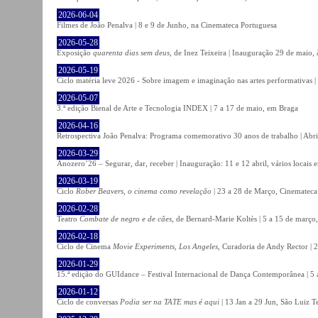
2026-06-04
Filmes de João Penalva | 8 e 9 de Junho, na Cinemateca Portuguesa
2026-05-28
Exposição
quarenta dias sem deus
, de Inez Teixeira | Inauguração 29 de maio
2026-05-19
Ciclo matéria leve 2026 - Sobre imagem e imaginação nas artes performativas |
2026-05-07
3.ª edição Bienal de Arte e Tecnologia INDEX | 7 a 17 de maio, em Braga
2026-04-16
Retrospectiva João Penalva: Programa comemorativo 30 anos de trabalho | Abri
2026-03-29
Anozero’26 – Segurar, dar, receber | Inauguração: 11 e 12 abril, vários locais
2026-03-19
Ciclo
Rober Beavers, o cinema como revelação
| 23 a 28 de Março, Cinemateca
2026-02-28
Teatro
Combate de negro e de cães
, de Bernard-Marie Koltès | 5 a 15 de março,
2026-02-18
Ciclo de Cinema
Movie Experiments, Los Angeles
, Curadoria de Andy Rector | 2
2026-01-29
15.ª edição do GUIdance – Festival Internacional de Dança Contemporânea | 5 
2026-01-12
Ciclo de conversas
Podia ser na TATE mas é aqui
| 13 Jan a 29 Jun, São Luiz T