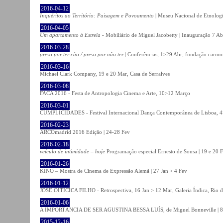
2016-04-12
Inquéritos ao Território: Paisagem e Povoamento
| Museu Nacional de Etnolog
2016-04-05
Um apartamento à Estrela
- Mobiliário de Miguel Jacobetty | Inauguração 7 Abr
2016-03-28
preso por ter cão / preso por não ter
| Conferências, 1>29 Abr, fundação carmo
2016-03-16
Michael Clark Company, 19 e 20 Mar, Casa de Serralves
2016-03-08
FACA 2016 - Festa de Antropologia Cinema e Arte, 10>12 Março
2016-03-01
CUMPLICIDADES - Festival Internacional Dança Contemporânea de Lisboa, 
2016-02-23
ARCOmadrid 2016 Edição | 24-28 Fev
2016-02-18
veículo de intimidade – hoje
Programação especial Ernesto de Sousa | 19 e 20 
2016-01-26
KINO – Mostra de Cinema de Expressão Alemã | 27 Jan > 4 Fev
2016-01-12
JOSÉ OITICICA FILHO - Retrospectiva, 16 Jan > 12 Mar, Galeria Índica, Rio d
2016-01-06
A IMPORTÂNCIA DE SER AGUSTINA BESSA LUÍS, de Miguel Bonneville | 8>1
2015-12-16