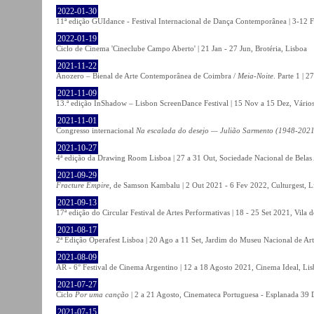
2022-01-30
11ª edição GUIdance - Festival Internacional de Dança Contemporânea | 3-12 Fe
2022-01-19
Ciclo de Cinema 'Cineclube Campo Aberto' | 21 Jan - 27 Jun, Brotéria, Lisboa
2021-11-22
Anozero – Bienal de Arte Contemporânea de Coimbra /
Meia-Noite
. Parte 1 | 
2021-11-09
13.ª edição InShadow – Lisbon ScreenDance Festival | 15 Nov a 15 Dez, Vários
2021-11-01
Congresso internacional
Na escalada do desejo — Julião Sarmento (1948-2021
2021-10-27
4ª edição da Drawing Room Lisboa | 27 a 31 Out, Sociedade Nacional de Belas 
2021-09-29
Fracture Empire
, de Samson Kambalu | 2 Out 2021 - 6 Fev 2022, Culturgest, L
2021-09-13
17ª edição do Circular Festival de Artes Performativas | 18 - 25 Set 2021, Vila
2021-08-17
2ª Edição Operafest Lisboa | 20 Ago a 11 Set, Jardim do Museu Nacional de Art
2021-08-09
AR - 6° Festival de Cinema Argentino | 12 a 18 Agosto 2021, Cinema Ideal, Li
2021-07-27
Ciclo
Por uma canção
| 2 a 21 Agosto, Cinemateca Portuguesa - Esplanada 39 
2021-07-15