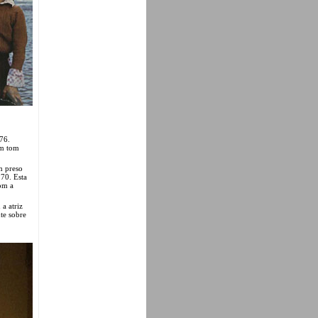
76.
em tom
m preso
 70. Esta
om a
 a atriz
te sobre