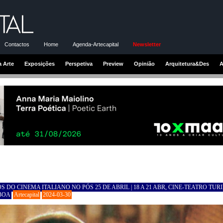
Contactos
Home
Agenda-Artecapital
Newsletter
a Arte
Exposições
Perspetiva
Preview
Opinião
Arquitetura&Des
A
 DO CINEMA ITALIANO NO PÓS 25 DE ABRIL | 18 A 21 ABR, CINE-TEATRO TUR
BOA
Artecapital
2024-03-30