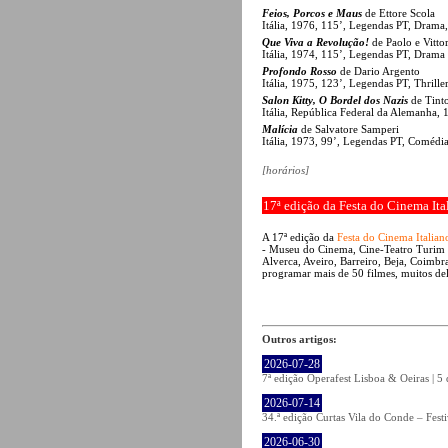
Feios, Porcos e Maus
de Ettore Scola
Itália, 1976, 115’, Legendas PT, Drama
Que Viva a Revolução!
de Paolo e Vitto
Itália, 1974, 115’, Legendas PT, Drama
Profondo Rosso
de Dario Argento
Itália, 1975, 123’, Legendas PT, Thriller
Salon Kitty, O Bordel dos Nazis
de Tinto
Itália, República Federal da Alemanha,
Malícia
de Salvatore Samperi
Itália, 1973, 99’, Legendas PT, Comédia
[horários]
17ª edição da Festa do Cinema Ita
A 17ª edição da
Festa do Cinema Italian
- Museu do Cinema, Cine-Teatro Turim e
Alverca, Aveiro, Barreiro, Beja, Coimbra
programar mais de 50 filmes, muitos del
Outros artigos:
2026-07-28
7ª edição Operafest Lisboa & Oeiras | 5
2026-07-14
34.ª edição Curtas Vila do Conde – Fest
2026-06-30