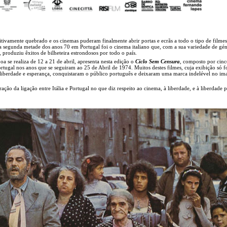
initivamente quebrado e os cinemas puderam finalmente abrir portas e ecrãs a todo o tipo de film
a segunda metade dos anos 70 em Portugal foi o cinema italiano que, com a sua variedade de gén
l, produziu êxitos de bilheteira estrondosos por todo o país.
oa se realiza de 12 a 21 de abril, apresenta nesta edição o
Ciclo Sem Censura
, composto por cinc
rtugal nos anos que se seguiram ao 25 de Abril de 1974. Muitos destes filmes, cuja exibição só f
e liberdade e esperança, conquistaram o público português e deixaram uma marca indelével no im
ação da ligação entre Itália e Portugal no que diz respeito ao cinema, à liberdade, e à liberdade p