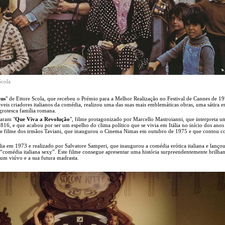
Scola
aus
" de Ettore Scola, que recebeu o Prémio para a Melhor Realização no Festival de Cannes de 19
veis criadores italianos da comédia, realizou uma das suas mais emblemáticas obras, uma sátira 
grotesca família romana.
zaram "
Que Viva a Revolução
", filme protagonizado por Marcello Mastroianni, que interpreta u
816, e que acabou por ser um espelho do clima político que se vivia em Itália no início dos anos
ste filme dos irmãos Taviani, que inaugurou o Cinema Nimas em outubro de 1975 e que contou c
tália em 1973 e realizado por Salvatore Samperi, que inaugurou a comédia erótica italiana e lançou
comédia italiana sexy”. Este filme consegue apresentar uma história surpreendentemente brilhan
um viúvo e a sua futura madrasta.