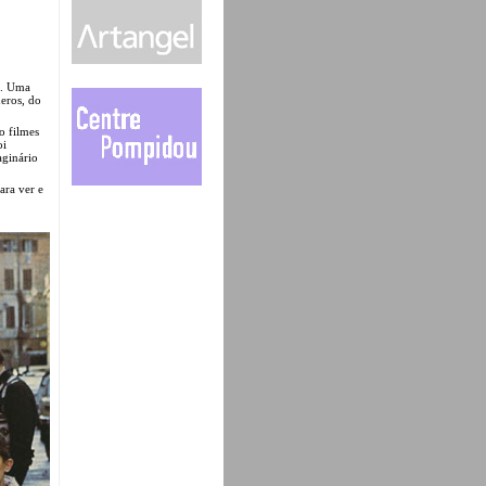
es. Uma
eros, do
o filmes
oi
aginário
ara ver e