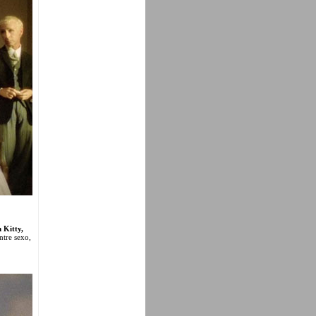
 Kitty,
ntre sexo,