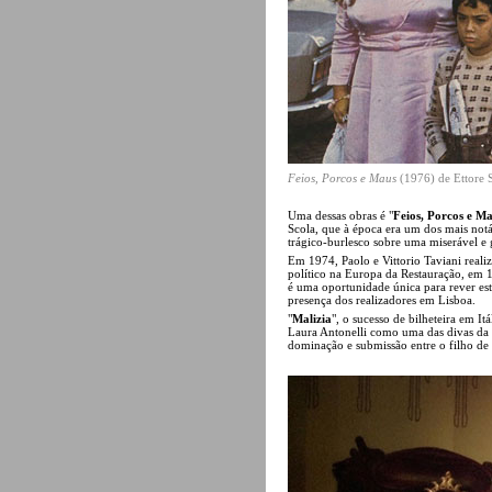
Feios, Porcos e Maus
(1976) de Ettore 
Uma dessas obras é "
Feios, Porcos e M
Scola, que à época era um dos mais notá
trágico-burlesco sobre uma miserável e 
Em 1974, Paolo e Vittorio Taviani reali
político na Europa da Restauração, em 1
é uma oportunidade única para rever e
presença dos realizadores em Lisboa.
"
Malizia
", o sucesso de bilheteira em I
Laura Antonelli como uma das divas da “
dominação e submissão entre o filho de 