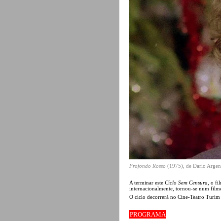
Profondo Rosso
(1975), de Dario Argen
A terminar este
Ciclo Sem Censura
, o fi
internacionalmente, tornou-se num filme
O ciclo decorrerá no Cine-Teatro Turi
PROGRAMA