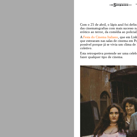
Com o 25 de abril, o lápis azul foi def
das cinematografias com mais sucesso n
erótico ao terror, da comédia ao policia
A
Festa do Cinema Italiano
, que em Lisb
que estrearam nas salas de cinema em Po
possível porque já se vivia um clima d
coletivo.
Esta retrospetiva pretende ser uma celebr
fazer qualquer tipo de cinema.