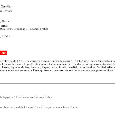
, Comédia
rio Taviani
, Terror
 Brass
 1975, 130’, Legendas PT, Drama, Erótico
, Erótico
liano
o
realiza-se de 12 a 21 de abril em Lisboa (Cinema São Jorge, UCI El Corte Inglés, Cinemateca P
 Cinema Fernando Lopes) e até junho estende-se a mais de 15 cidades portuguesas, entre elas: 
, Évora, Figueira da Foz, Funchal, Lagos, Leiria, Loulé, Penafiel, Porto, Sardoal, Setúbal. Além 
es em antestreia nacional, a Festa apresenta concertos, festas e muitos momentos gastronómicos.
 de Agosto a 11 de Setembro, Oeiras e Lisboa
ival Internacional de Cinema | 17 e 26 de julho, em Vila do Conde