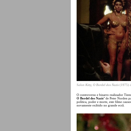
Salon Kitty, O Bordel dos Nazis
(1975) d
O controverso e bizarro realizador Tint
O Bordel dos Nazis
" de Peter Norden p
política, poder e morte, este filme causo
novamente exibido no grande ecrã.