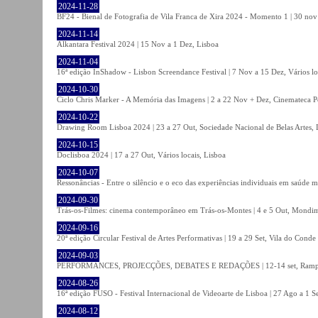
2024-11-28
BF24 - Bienal de Fotografia de Vila Franca de Xira 2024 - Momento 1 | 30 nov 
2024-11-14
Alkantara Festival 2024 | 15 Nov a 1 Dez, Lisboa
2024-11-04
16ª edição InShadow - Lisbon Screendance Festival | 7 Nov a 15 Dez, Vários lo
2024-10-30
Ciclo Chris Marker - A Memória das Imagens | 2 a 22 Nov + Dez, Cinemateca P
2024-10-22
Drawing Room Lisboa 2024 | 23 a 27 Out, Sociedade Nacional de Belas Artes, 
2024-10-15
Doclisboa 2024 | 17 a 27 Out, Vários locais, Lisboa
2024-10-07
Ressonâncias - Entre o silêncio e o eco das experiências individuais em saúde 
2024-09-30
Trás-os-Filmes: cinema contemporâneo em Trás-os-Montes | 4 e 5 Out, Mondi
2024-09-16
20ª edição Circular Festival de Artes Performativas | 19 a 29 Set, Vila do Conde
2024-09-03
PERFORMANCES, PROJECÇÕES, DEBATES E REDAÇÕES | 12-14 set, Rampa
2024-08-26
16ª edição FUSO - Festival Internacional de Videoarte de Lisboa | 27 Ago a 1 Se
2024-08-12