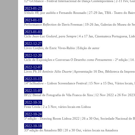
12º GUIdance - Festival Internacional de Dança Contemporânea | 2-11 Fev, Gu
2023-01-23
S/título #8
, por auéééu e Fernando Roussado | 27-29 Jan, TBA - Teatro do Bair
2023-01-17
Performance
Reflection
de Davis Freeman | 19-26 Jan, Galerias do Museu de Ser
2023-01-03
Ciclo
Jean-Luc Godard, para Sempre
| 4 a 17 Jan, Cinemateca Portuguesa, Lis
2022-12-27
Livro
Confins
, de Enric Vives-Rubio | Edição de autor
2022-12-20
Ciclo de Exposições e Conversas
O Desenho como Pensamento
- 2ª edição | 14
2022-12-07
Livro
Ph.10 António Júlio Duarte
| Apresentação 16 Dez, Biblioteca da Impren
2022-11-15
14º InShadow – Lisbon Screendance Festival | 15 Nov a 15 Dez, Vários locais,
2022-11-07
BF22 Bienal de Fotografia de Vila Franca de Xira | 12 Nov 2022 a 26 Fev 2023, 
2022-10-31
Festa Criola | 2 a 5 Nov, vários locais em Lisboa
2022-10-24
5ª edição - Drawing Room Lisboa 2022 | 26 a 30 Out, Sociedade Nacional de Be
2022-10-18
33ª edição do Amadora BD | 20 a 30 Out, vários locais na Amadora