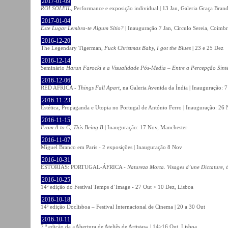
2017-01-09
ROI SOLEIL
, Performance e exposição individual | 13 Jan, Galeria Graça Bran
2017-01-04
Este Lugar Lembra-te Algum Sítio?
| Inauguração 7 Jan, Círculo Sereia, Coimb
2016-12-20
The Legendary Tigerman,
Fuck Christmas Baby, I got the Blues
| 23 e 25 Dez
2016-12-14
Seminário
Harun Farocki e a Visualidade Pós-Media – Entre a Percepção Sinté
2016-12-06
RED AFRICA -
Things Fall Apart
, na Galeria Avenida da Índia | Inauguração:
2016-11-23
Estética, Propaganda e Utopia no Portugal de António Ferro | Inauguração: 26 
2016-11-15
From A to C; This Being B
| Inauguração: 17 Nov, Manchester
2016-11-07
Miguel Branco em Paris - 2 exposições | Inauguração 8 Nov
2016-10-31
ESTÓRIAS: PORTUGAL-ÁFRICA -
Natureza Morta. Visages d’une Dictature
, 
2016-10-25
14ª edição do Festival Temps d´Image - 27 Out > 10 Dez, Lisboa
2016-10-18
14ª edição Doclisboa – Festival Internacional de Cinema | 20 a 30 Out
2016-10-11
7.ª edição da «Abertura de Ateliês de Artistas» | 14>16 Out, Lisboa