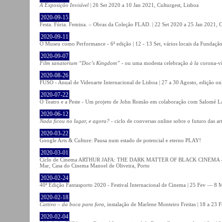
A Exposição Invisível
| 26 Set 2020 a 10 Jan 2021, Culturgest, Lisboa
2020-09-15
Festa. Fúria. Femina. – Obras da Coleção FLAD. | 22 Set 2020 a 25 Jan 2021, C
2020-09-11
O Museu como Performance - 6ª edição | 12 - 13 Set, vários locais da Fundação
2020-09-07
Film sanatorium “Doc’s Kingdom”
- ou uma modesta celebração
à la
corona-ví
2020-08-26
FUSO - Anual de Videoarte Internacional de Lisboa | 27 a 30 Agosto, edição on
2020-07-22
O Teatro e a Peste - Um projeto de John Romão em colaboração com Salomé La
2020-06-12
Nada ficou no lugar, e agora?
- ciclo de conversas online sobre o futuro das ar
2020-03-22
Google Arts & Culture: Pausa num estado de potencial e eterno PLAY!
2020-03-01
Ciclo de Cinema ARTHUR JAFA: THE DARK MATTER OF BLACK CINEMA - 
Mar, Casa do Cinema Manoel de Oliveira, Porto
2020-02-24
40ª Edição Fantasporto 2020 - Festival Internacional de Cinema | 25 Fev — 8 M
2020-02-18
Cattivo – da boca para fora
, instalação de Marlene Monteiro Freitas | 18 a 23 
2020-02-04