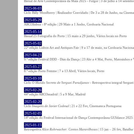
Bienal de Arte Contemporânea da Maia 2025 - Fulgor | 3 de julho a 14 setemb
2025-06-03
Ciclo Billy Woodberry | Realizador Convidado | De 3 a 28 de Junho, na Cinema
2025-05-29
ARCOlisboa - 8ª edição | 29 Maio a 1 Junho, Cordoaria Nacional
2025-05-14
Bienal'25 Fotografia do Porto | 15 maio a 29 junho, Vários locais no Porto
2025-05-02
22ª edição Lisbon Art and Antiques Fair | 9 a 17 de maio, na Cordoaria Naciona
2025-04-23
9.ª edição Festival DDD - Dias da Dança | 23 Abr a 4 Mai, Porto, Matosinhos e
2025-03-27
8.ª edição Porto Femme | 7 a 13 Abril, Vários locais, Porto
2025-03-10
Ciclo
O Mundo Secreto de Serguei Paradjanov
- Retrospectiva integral Sergu
2025-02-26
44ª edição ARCOmadrid | 5 a 9 Mar, Madrid
2025-02-20
Ciclo
Imagens de Javier Codesal
| 21 e 22 Fev, Cinemateca Portuguesa
2025-02-05
14ª edição do Festival Internacional de Dança Contemporânea GUIdance 2025 |
2025-01-15
Retrospetiva
Alice Rohrwacher: Contos Maravilhosos
| 15 jan – 26 fev, Batalh