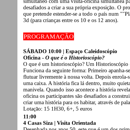
simultâneo com uma visita-oficina simultânea p
desafiados a criar a sua própria exposição. O p
que pretende estender-se a todo o país num ""Pl
3d (para crianças entre os 10 e os 12 anos).
PROGRAMAÇÃO
SÁBADO 10:00 | Espaço Caleidoscópio
Oficina -
O que é o Historioscópio?
O que é um historioscópio? Um Historioscópio é
Funciona da seguinte forma: Primeiro apanha-s
flutuar livremente à nossa volta. Depois enrola
uma caixa. A história fica lá dentro, muito quie
manivela. Quando isso acontece a história revel
oficina os participantes são desafiados a construi
criar uma história para os habitar, através de pal
Lotação: 15 1H30, 6+, 5 euros
11:00
4 Casas Siza | Visita Orientada
Desenhada nos anos 50, este que é um dos prime