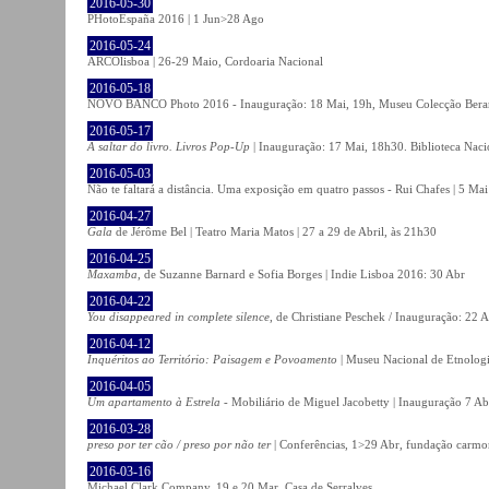
2016-05-30
PHotoEspaña 2016 | 1 Jun>28 Ago
2016-05-24
ARCOlisboa | 26-29 Maio, Cordoaria Nacional
2016-05-18
NOVO BANCO Photo 2016 - Inauguração: 18 Mai, 19h, Museu Colecção Bera
2016-05-17
A saltar do livro. Livros Pop-Up
| Inauguração: 17 Mai, 18h30. Biblioteca Naci
2016-05-03
Não te faltará a distância. Uma exposição em quatro passos - Rui Chafes | 5 Mai 
2016-04-27
Gala
de Jérôme Bel | Teatro Maria Matos | 27 a 29 de Abril, às 21h30
2016-04-25
Maxamba
, de Suzanne Barnard e Sofia Borges | Indie Lisboa 2016: 30 Abr
2016-04-22
You disappeared in complete silence
, de Christiane Peschek / Inauguração: 22 
2016-04-12
Inquéritos ao Território: Paisagem e Povoamento
| Museu Nacional de Etnolog
2016-04-05
Um apartamento à Estrela
- Mobiliário de Miguel Jacobetty | Inauguração 7 Abr
2016-03-28
preso por ter cão / preso por não ter
| Conferências, 1>29 Abr, fundação carmo
2016-03-16
Michael Clark Company, 19 e 20 Mar, Casa de Serralves