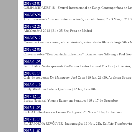
2018-03-07
CUMPLICIDADES´18 - Festival Internacional de Dança Contemporânea de Lisb
2018-02-28
X6 - Experiments for a non submissive body
, de Túlio Rosa | 2 e 3 Março, 21h3
2018-02-20
ARCOmadrid 2018 | 21 a 25 Fev, Feira de Madrid
2018-02-12
Fernando Lemos – «como, não é retrato?»
, antestreia do filme de Jorge Silv
2018-02-06
Conversa sobre “Desobediência Epistémica”: Bonaventure Ndikung e Paul G
2018-01-25
Pedro Cabral Santo apresenta
Endless
no Centro Cultural Vila Flor | 27 Janeiro,
2018-01-14
Ciclo de conversas
Em Montagem
: José Costa | 19 Jan, 21h30, Appleton Square
2018-01-10
Emily Wardill na Galeria Quadrum | 12 Jan, 17h-18h
2017-12-13
Estreia Nacional: Yvonne Rainer em Serralves | 16 e 17 de Dezembro
2017-11-23
Ciclo A Gulbenkian e o Cinema Português | 25 Nov a 3 Dez, Gulbenkian
2017-11-14
PLATAFORMA REVÓLVER | Inauguração: 16 Nov, 22h, Edifício Transboavista
2017-11-02