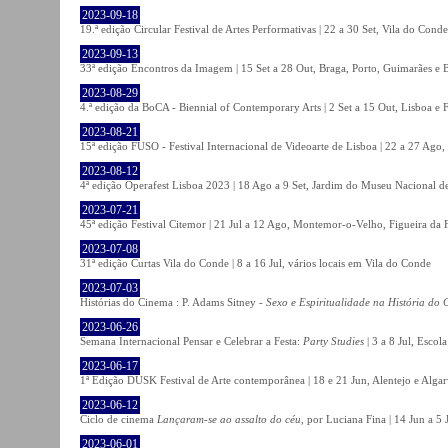
2023-09-18
19.ª edição Circular Festival de Artes Performativas | 22 a 30 Set, Vila do Conde
2023-09-13
33ª edição Encontros da Imagem | 15 Set a 28 Out, Braga, Porto, Guimarães e 
2023-08-29
4.ª edição da BoCA - Biennial of Contemporary Arts | 2 Set a 15 Out, Lisboa e 
2023-08-21
15ª edição FUSO - Festival Internacional de Videoarte de Lisboa | 22 a 27 Ago, 
2023-08-12
4ª edição Operafest Lisboa 2023 | 18 Ago a 9 Set, Jardim do Museu Nacional de
2023-07-21
45ª edição Festival Citemor | 21 Jul a 12 Ago, Montemor-o-Velho, Figueira da
2023-07-08
31ª edição Curtas Vila do Conde | 8 a 16 Jul, vários locais em Vila do Conde
2023-07-03
Histórias do Cinema : P. Adams Sitney -
Sexo e Espiritualidade na História do
2023-06-26
Semana Internacional Pensar e Celebrar a Festa:
Party Studies
| 3 a 8 Jul, Escol
2023-06-17
1ª Edição DUSK Festival de Arte contemporânea | 18 e 21 Jun, Alentejo e Alga
2023-06-12
Ciclo de cinema
Lançaram-se ao assalto do céu
, por Luciana Fina | 14 Jun a 5
2023-06-01