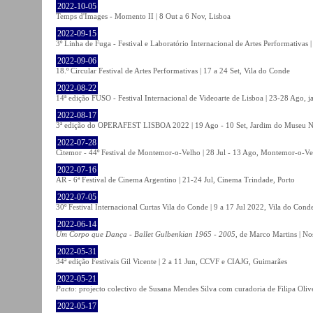
2022-10-05
Temps d'Images - Momento II | 8 Out a 6 Nov, Lisboa
2022-09-15
3º Linha de Fuga - Festival e Laboratório Internacional de Artes Performativas 
2022-09-06
18.º Circular Festival de Artes Performativas | 17 a 24 Set, Vila do Conde
2022-08-22
14ª edição FUSO - Festival Internacional de Videoarte de Lisboa | 23-28 Ago, j
2022-08-17
3ª edição do OPERAFEST LISBOA 2022 | 19 Ago - 10 Set, Jardim do Museu Na
2022-07-28
Citemor - 44º Festival de Montemor-o-Velho | 28 Jul - 13 Ago, Montemor-o-Ve
2022-07-16
AR - 6ª Festival de Cinema Argentino | 21-24 Jul, Cinema Trindade, Porto
2022-07-05
30º Festival Internacional Curtas Vila do Conde | 9 a 17 Jul 2022, Vila do Cond
2022-06-14
Um Corpo que Dança - Ballet Gulbenkian 1965 - 2005
, de Marco Martins | No
2022-05-31
34ª edição Festivais Gil Vicente | 2 a 11 Jun, CCVF e CIAJG, Guimarães
2022-05-21
Pacto
: projecto colectivo de Susana Mendes Silva com curadoria de Filipa Oli
2022-05-17