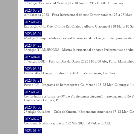
35ª edição Festivais Gil Vicente | 1 a 10 Jun, CCVF e CIAJG, Guimarães
2023-05-24
ARCOlisboa 2023 - Feira Internacional de Arte Contemporânea | 25 a 28 Maio,
2023-05-17
Exposição
Gris, Vide, Cris
, de Rui Chafes e Alberto Giacometti | 18 Mai a 18 S
2023-05-04
4ª edição Cumplicidades – Festival Internacional de Dança Contemporânea de L
2023-04-25
3ª edição TRANSBORDA - Mostra Internacional de Artes Performativas de Alma
2023-04-10
7.ª edição DDD – Festival Dias da Dança 2023 | 18 a 30 Abr, Porto, Matosinhos
2023-03-31
Festival Abril Dança Coimbra | 1 a 30 Abr, Vários locais, Coimbra
2023-03-21
Para o Gil
- Programa de homenagem a Gil Mendo | 23-25 Mar, Culturgest, Li
2023-03-13
Conferência-performance
Olha o dia de ontem chegando - Samba: guardião 
Universidade Católica, Porto
2023-03-06
2ª edição Outsiders – Ciclo de Cinema Independente Americano | 7-12 Mar, C
2023-02-25
Congresso Nikias Skapinakis | 1-2 Mar 2023, MNAC e FBAUL
2023-01-30