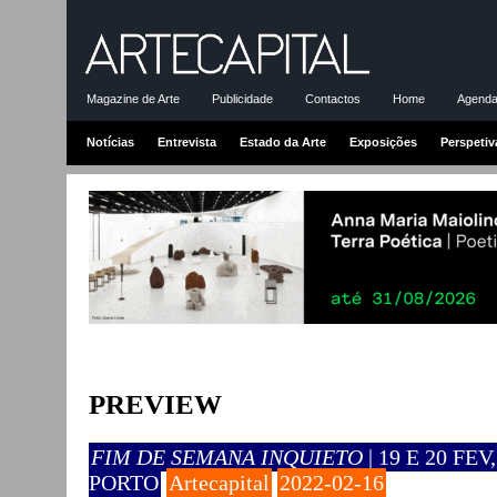
Magazine de Arte
Publicidade
Contactos
Home
Agenda-
Notícias
Entrevista
Estado da Arte
Exposições
Perspetiv
PREVIEW
FIM DE SEMANA INQUIETO
| 19 E 20 F
PORTO
Artecapital
2022-02-16