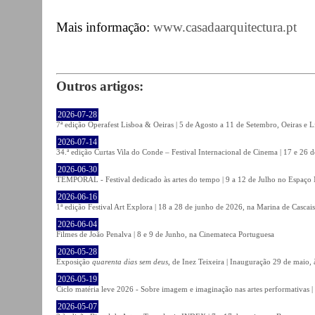
Mais informação:
www.casadaarquitectura.pt
Outros artigos:
2026-07-28
7ª edição Operafest Lisboa & Oeiras | 5 de Agosto a 11 de Setembro, Oeiras e L
2026-07-14
34.ª edição Curtas Vila do Conde – Festival Internacional de Cinema | 17 e 26 
2026-06-30
TEMPORAL - Festival dedicado às artes do tempo | 9 a 12 de Julho no Espaço
2026-06-16
1ª edição Festival Art Explora | 18 a 28 de junho de 2026, na Marina de Cascais
2026-06-04
Filmes de João Penalva | 8 e 9 de Junho, na Cinemateca Portuguesa
2026-05-28
Exposição
quarenta dias sem deus
, de Inez Teixeira | Inauguração 29 de maio
2026-05-19
Ciclo matéria leve 2026 - Sobre imagem e imaginação nas artes performativas |
2026-05-07