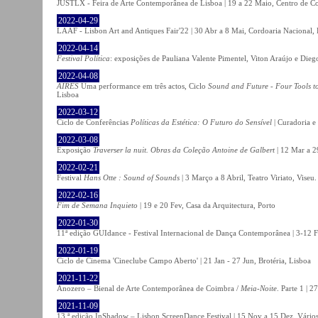
JUSTLX - Feira de Arte Contemporânea de Lisboa | 19 a 22 Maio, Centro de C
2022-04-29
LAAF - Lisbon Art and Antiques Fair'22 | 30 Abr a 8 Mai, Cordoaria Nacional,
2022-04-14
Festival Política
: exposições de Pauliana Valente Pimentel, Viton Araújo e Die
2022-04-08
AIRES
Uma performance em três actos, Ciclo
Sound and Future - Four Tools t
Lisboa
2022-03-12
Ciclo de Conferências
Políticas da Estética: O Futuro do Sensível
| Curadoria e
2022-03-08
Exposição
Traverser la nuit. Obras da Coleção Antoine de Galbert
| 12 Mar a 2
2022-02-21
Festival
Hans Otte : Sound of Sounds
| 3 Março a 8 Abril, Teatro Viriato, Viseu.
2022-02-16
Fim de Semana Inquieto
| 19 e 20 Fev, Casa da Arquitectura, Porto
2022-01-30
11ª edição GUIdance - Festival Internacional de Dança Contemporânea | 3-12 Fe
2022-01-19
Ciclo de Cinema 'Cineclube Campo Aberto' | 21 Jan - 27 Jun, Brotéria, Lisboa
2021-11-22
Anozero – Bienal de Arte Contemporânea de Coimbra /
Meia-Noite
. Parte 1 | 
2021-11-09
13.ª edição InShadow – Lisbon ScreenDance Festival | 15 Nov a 15 Dez, Vários