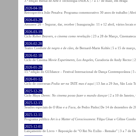
3.ª edição Bienal de Arte e Tecnologia INDEX | 7 a 17 de maio, em Braga
2026-04-16
Retrospectiva João Penalva: Programa comemorativo 30 anos de trabalho | Abri
2026-03-29
Anozero’26 – Segurar, dar, receber | Inauguração: 11 e 12 abril, vários locais
2026-03-19
Ciclo
Rober Beavers, o cinema como revelação
| 23 a 28 de Março, Cinemateca
2026-02-28
Teatro
Combate de negro e de cães
, de Bernard-Marie Koltès | 5 a 15 de março,
2026-02-18
Ciclo de Cinema
Movie Experiments, Los Angeles
, Curadoria de Andy Rector | 2
2026-01-29
15.ª edição do GUIdance – Festival Internacional de Dança Contemporânea | 5 
2026-01-12
Ciclo de conversas
Podia ser na TATE mas é aqui
| 13 Jan a 29 Jun, São Luiz T
2025-12-29
Ciclo
Maya Deren: No cinema posso fazer o mundo dançar
| 2 a 10 de Janeiro
2025-12-15
Sessões especiais de
O Riso e a Faca
, de Pedro Pinho| De 14 de dezembro de 20
2025-12-11
Programa público
Art is a Matter of Consciousness
: Filipa César e Céline Cond
2025-12-01
Lançamento de Livro + Reposição de “O Rei No Exílio - Remake” | 3 a 7 de D