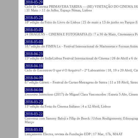
2018-05-29
Ciclo de Cinema PRIMAVERA TARDIA — (RE) VISITAÇÃO DO CINEMA JAPONÊS
| 31 Maio > 11 de Julho, Espaço Nimas, Lisboa
2018-05-24
18ª edição da Feira do Livro de Lisboa | 25 de maio a 13 de junho no Parque 
2018-05-07
24 IMAGENS – CINEMA E FOTOGRAFIA (I) | 7 a 30 de Maio, Cinemateca Po
2018-05-03
18.ª edição do FIMFA Lx - Festival Internacional de Marionetas e Formas Anim
2018-04-23
15ª edição do IndieLisboa Festival Internacional de Cinema | 26 de Abril a 6 d
2018-04-16
Ciclo de Encontros O que é O Arquivo? - 2º Laboratório | 18, 19 e 20 Abril, C
2018-04-09
8.ª edição Córtex – Festival de Curtas-Metragens de Sintra | 11 a 18 Abril, Sintr
2018-04-04
Encontro Silencioso
(2017) de Miguel Clara Vasconcelos | Estreia 5 Abr, Cinem
2018-03-25
11ª edição da Festa do Cinema Italiano | 4 a 12 Abril, Lisboa
2018-03-22
Conversa com Sammy Baloji e Filip de Boeck | Urban Realignments: Ethnographi
Março
2018-03-15
Lançamento Electra, revista da Fundação EDP | 17 Mar, 17h, MAAT