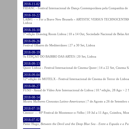
2018-11-02
FIDANC - Festival Internacional de Dança Contemporânea pela Companhia de
2018-10-22
LAB#1 – « For a Brave New Brussels » ARTISTIC VERSUS TECHNOCENTRI
Lisboa
2018-10-10
1ª edição Drawing Room Lisboa | 10 a 14 Out, Sociedade Nacional de Belas Art
2018-09-26
Festival Olhares do Mediterrâneo | 27 a 30 Set, Lisboa
2018-09-19
9a EDIÇÃO DO BAIRRO DAS ARTES | 20 Set, Lisboa
2018-09-13
Queer Lisboa – Festival Internacional de Cinema Queer | 14 a 22 Set, Cinema 
2018-09-04
12ª edição do MOTELX - Festival Internacional de Cinema de Terror de Lisboa 
2018-08-27
FUSO - Anual de Vídeo Arte Internacional de Lisboa | 10.ª edição, 28 Ago > 2 
2018-08-14
Mostra Mulheres Cineastas Latino-Americanas
| 7 de Agosto a 26 de Setembro 
2018-07-16
Citemor — 40º Festival de Montemor-o-Velho | 19 Jul a 11 Ago, Coimbra, Mon
2018-07-02
Pieter Hugo,
Between the Devil and the Deep Blue Sea - Entre a Espada e a Pa