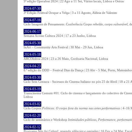
5ª edição Operafest 2024 | 22 Ago a 11 Set, Vários locais, Lisboa e Oeiras
2024-07-30
3ª Edição Festival Ocupar a Velga | 3 a 11 Agosto, Aldeia de Valezim
2024-07-16
Ciclo Imagens de Pensamento: Conferência
Corpo rebelde, corpo vulnerável
, d
2024-06-17
Semana Acesso Cultura 2024 | 17 a 23 Junho, Lisboa
2024-05-30
InArt – Community Arts Festival | 30 Mai - 29 Jun, Lisboa
2024-05-18
ARCOlisboa 2024 | 23 a 26 Maio, Cordoaria Nacional, Lisboa
2024-04-23
8.ª edição do DDD – Festival Dias da Dança | 23 Abr - 5 Mai, Porto, Matosinho
2024-03-30
Ciclo Sem Censura - Sucessos do Cinema Italiano no pós 25 de Abril | 18 a 21
2024-03-19
Transcinema Comum #01. Ciclo de cinema e lançamento do colectivo de Cine
Lisboa
2024-03-02
Ciclo
Corpos Políticos: O corpo fora da norma nas artes performativas
| 4–16 M
2024-02-20
Ciclo de seminários e Workshop
Intimidades públicas, Performance, performati
2024-02-12
Programa
Não foi Cabral: revendo silêncios e omissões
| 16 Fev a 24 Mai, Escol