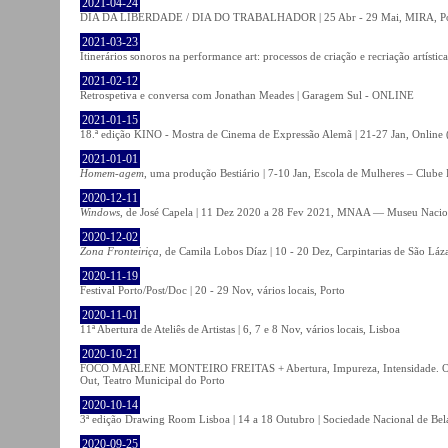
2021-04-24
DIA DA LIBERDADE / DIA DO TRABALHADOR | 25 Abr - 29 Mai, MIRA, P
2021-03-23
Itinerários sonoros na performance art: processos de criação e recriação artíst
2021-02-12
Retrospetiva e conversa com Jonathan Meades | Garagem Sul - ONLINE
2021-01-15
18.ª edição KINO - Mostra de Cinema de Expressão Alemã | 21-27 Jan, Online (
2021-01-01
Homem-agem
, uma produção Bestiário | 7-10 Jan, Escola de Mulheres – Clube 
2020-12-11
Windows
, de José Capela | 11 Dez 2020 a 28 Fev 2021, MNAA — Museu Nacion
2020-12-02
Zona Fronteiriça
, de Camila Lobos Díaz | 10 - 20 Dez, Carpintarias de São Láz
2020-11-19
Festival Porto/Post/Doc | 20 - 29 Nov, vários locais, Porto
2020-11-01
11ª Abertura de Ateliês de Artistas | 6, 7 e 8 Nov, vários locais, Lisboa
2020-10-21
FOCO MARLENE MONTEIRO FREITAS + Abertura, Impureza, Intensidade. Olhare
Out, Teatro Municipal do Porto
2020-10-14
3ª edição Drawing Room Lisboa | 14 a 18 Outubro | Sociedade Nacional de Bela
2020-09-25