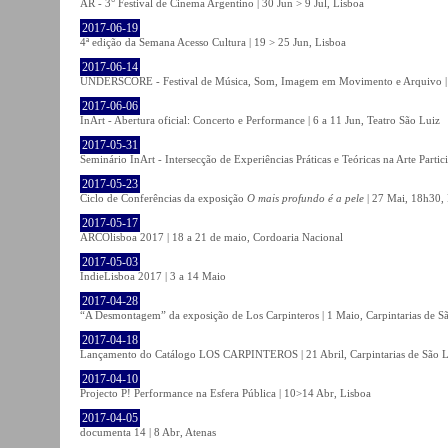
AR - 3° Festival de Cinema Argentino | 30 Jun > 9 Jul, Lisboa
2017-06-19
4ª edição da Semana Acesso Cultura | 19 > 25 Jun, Lisboa
2017-06-14
UNDERSCORE - Festival de Música, Som, Imagem em Movimento e Arquivo | 1
2017-06-06
InArt - Abertura oficial: Concerto e Performance | 6 a 11 Jun, Teatro São Luiz
2017-05-31
Seminário InArt - Intersecção de Experiências Práticas e Teóricas na Arte Part
2017-05-23
Ciclo de Conferências da exposição
O mais profundo é a pele
| 27 Mai, 18h30, 
2017-05-17
ARCOlisboa 2017 | 18 a 21 de maio, Cordoaria Nacional
2017-05-03
IndieLisboa 2017 | 3 a 14 Maio
2017-04-28
“A Desmontagem” da exposição de Los Carpinteros | 1 Maio, Carpintarias de S
2017-04-18
Lançamento do Catálogo LOS CARPINTEROS | 21 Abril, Carpintarias de São 
2017-04-10
Projecto P! Performance na Esfera Pública | 10>14 Abr, Lisboa
2017-04-05
documenta 14 | 8 Abr, Atenas