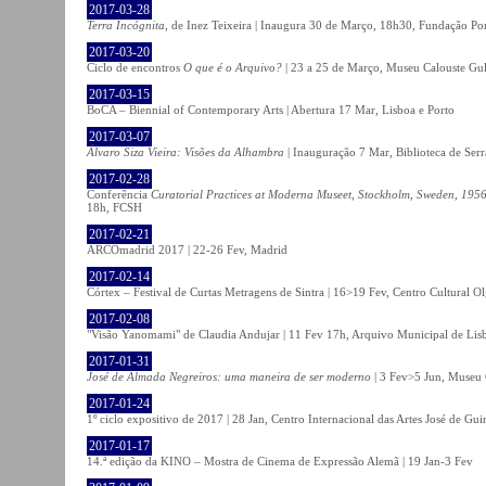
2017-03-28
Terra Incógnita
, de Inez Teixeira | Inaugura 30 de Março, 18h30, Fundação P
2017-03-20
Ciclo de encontros
O que é o Arquivo?
| 23 a 25 de Março, Museu Calouste Gu
2017-03-15
BoCA – Biennial of Contemporary Arts | Abertura 17 Mar, Lisboa e Porto
2017-03-07
Álvaro Siza Vieira: Visões da Alhambra
| Inauguração 7 Mar, Biblioteca de Serr
2017-02-28
Conferência
Curatorial Practices at Moderna Museet, Stockholm, Sweden, 1956-
18h, FCSH
2017-02-21
ARCOmadrid 2017 | 22-26 Fev, Madrid
2017-02-14
Córtex – Festival de Curtas Metragens de Sintra | 16>19 Fev, Centro Cultural O
2017-02-08
"Visão Yanomami" de Claudia Andujar | 11 Fev 17h, Arquivo Municipal de Lisb
2017-01-31
José de Almada Negreiros: uma maneira de ser moderno
| 3 Fev>5 Jun, Museu 
2017-01-24
1º ciclo expositivo de 2017 | 28 Jan, Centro Internacional das Artes José de Gu
2017-01-17
14.ª edição da KINO – Mostra de Cinema de Expressão Alemã | 19 Jan-3 Fev