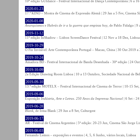
10ª edição GUIdance - Festival Internacional de Dança Contemporânea | 6 a 16
2020-01-23
17.ª KINO – Mostra de Cinema de Expressão Alemã | 29 Jan a 5 Fev, Cinema Sã
2020-01-08
Anarquismos
e
Habrás de ir a la guerra que empieza hoy
, de Pablo Fidalgo | 9 
2019-11-12
11ª edição InShadow – Lisbon ScreenDance Festival | 12 Nov a 18 Dez, Lisboa
2019-10-29
O Fio Invisível: Arte Contemporânea Portugal – Macau, China | 30 Out 2019 
2019-10-24
Amadora BD - Festival Internacional de Banda Desenhada - 30ª edição | 24 Ou
2019-10-09
2a Edição Drawing Room Lisboa | 10 a 13 Outubro, Sociedade Nacional de Bel
2019-09-10
13.ª edição MOTELX – Festival Internacional de Cinema de Terror | 10-15 Set,
2019-09-06
Exposição
Indústria, Arte e Letras. 250 Anos da Imprensa Nacional
| 6 Set - 2
2019-06-28
Blank
, de Irma Blank | 29 Jun a 8 Set, Culturgest
2019-06-17
AR - Festival de Cinema Argentino | 5ª edição: 20-23 Jun, Cinema São Jorge Li
2019-06-03
Fernando Lemos – exposições e eventos | 4, 5, 6 Junho, vários locais, Lisboa