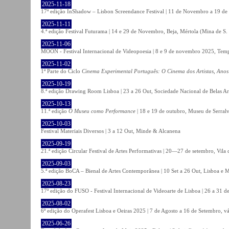
2025-11-18
17ª edição InShadow – Lisbon Screendance Festival | 11 de Novembro a 19 de
2025-11-11
4.ª edição Festival Futurama | 14 e 29 de Novembro, Beja, Mértola (Mina de S
2025-11-06
MOON - Festival Internacional de Videopoesia | 8 e 9 de novembro 2025, Temp
2025-11-02
1ª Parte do Ciclo
Cinema Experimental Português: O Cinema dos Artistas, Anos
2025-10-19
8.ª edição Drawing Room Lisboa | 23 a 26 Out, Sociedade Nacional de Belas Ar
2025-10-13
11.ª edição
O Museu como Performance
| 18 e 19 de outubro, Museu de Serral
2025-10-03
Festival Materiais Diversos | 3 a 12 Out, Minde & Alcanena
2025-09-19
21.ª edição Circular Festival de Artes Performativas | 20—27 de setembro, Vila
2025-09-03
5.ª edição BoCA – Bienal de Artes Contemporânea | 10 Set a 26 Out, Lisboa e 
2025-08-23
17ª edição do FUSO - Festival Internacional de Videoarte de Lisboa | 26 a 31 d
2025-08-02
6ª edição do Operafest Lisboa e Oeiras 2025 | 7 de Agosto a 16 de Setembro, vá
2025-06-26