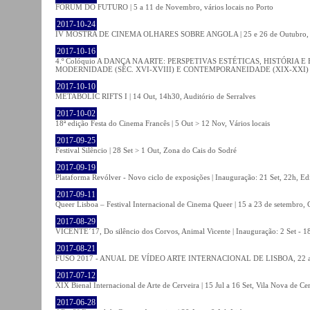
FÓRUM DO FUTURO | 5 a 11 de Novembro, vários locais no Porto
2017-10-24
IV MOSTRA DE CINEMA OLHARES SOBRE ANGOLA | 25 e 26 de Outubro
2017-10-16
4.º Colóquio A DANÇA NA ARTE: PERSPETIVAS ESTÉTICAS, HISTÓRIA
MODERNIDADE (SÉC. XVI-XVIII) E CONTEMPORANEIDADE (XIX-XXI) | 21 O
2017-10-10
METABOLIC RIFTS I | 14 Out, 14h30, Auditório de Serralves
2017-10-02
18ª edição Festa do Cinema Francês | 5 Out > 12 Nov, Vários locais
2017-09-25
Festival Silêncio | 28 Set > 1 Out, Zona do Cais do Sodré
2017-09-19
Plataforma Revólver - Novo ciclo de exposições | Inauguração: 21 Set, 22h, Edi
2017-09-11
Queer Lisboa – Festival Internacional de Cinema Queer | 15 a 23 de setembro,
2017-08-29
VICENTE´17, Do silêncio dos Corvos, Animal Vicente | Inauguração: 2 Set - 
2017-08-21
FUSO 2017 - ANUAL DE VÍDEO ARTE INTERNACIONAL DE LISBOA, 22 a 
2017-07-12
XIX Bienal Internacional de Arte de Cerveira | 15 Jul a 16 Set, Vila Nova de Ce
2017-06-28