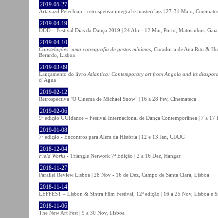
2019-05-27
Artavazd Pelechian - retrospetiva integral e masterclass | 27-31 Maio, Cinemat
2019-04-19
DDD – Festival Dias da Dança 2019 | 24 Abr - 12 Mai, Porto, Matosinhos, Gaia
2019-04-10
Constelações: uma coreografia de gestos mínimos
, Curadoria de Ana Rito & Hu
Berardo, Lisboa
2019-03-09
Lançamento do livro
Atlantica: Contemporary art from Angola and its diaspor
d’Água
2019-02-12
Retrospectiva "O Cinema de Michael Snow" | 16 a 28 Fev, Cinemateca
2019-02-06
9ª edição GUIdance – Festival Internacional de Dança Contemporânea | 7 a 17
2019-01-08
7ª edição - Encontros para Além da História | 12 e 13 Jan, CIAJG
2018-12-04
Field Works
- Triangle Network 7ª Edição | 2 a 16 Dez, Hangar
2018-11-27
Parallel Review Lisboa | 28 Nov - 16 de Dez, Campo de Santa Clara, Lisboa
2018-11-14
LEFFEST – Lisbon & Sintra Film Festival, 12ª edição | 16 a 25 Nov, Lisboa e S
2018-11-06
The New Art Fest | 9 a 30 Nov, Lisboa