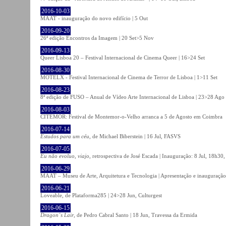
2016-10-03
MAAT - inauguração do novo edifício | 5 Out
2016-09-20
26ª edição Encontros da Imagem | 20 Set>5 Nov
2016-09-13
Queer Lisboa 20 – Festival Internacional de Cinema Queer | 16>24 Set
2016-08-30
MOTELX - Festival Internacional de Cinema de Terror de Lisboa | 1>11 Set
2016-08-23
8ª edição de FUSO – Anual de Vídeo Arte Internacional de Lisboa | 23>28 Ago
2016-08-03
CITEMOR: Festival de Montemor-o-Velho arranca a 5 de Agosto em Coimbra
2016-07-14
Estudos para um céu
, de Michael Biberstein | 16 Jul, FASVS
2016-07-05
Eu não evoluo, viajo
, retrospectiva de José Escada | Inauguração: 8 Jul, 18h3
2016-06-29
MAAT – Museu de Arte, Arquitetura e Tecnologia | Apresentação e inauguração
2016-06-21
Loveable, de Plataforma285 | 24>28 Jun, Culturgest
2016-06-15
Dragon´s Lair
, de Pedro Cabral Santo | 18 Jun, Travessa da Ermida