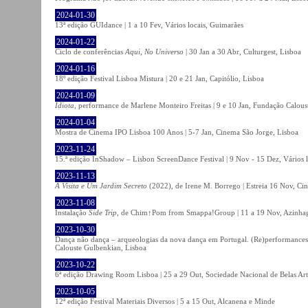
2024-01-30
13ª edição GUIdance | 1 a 10 Fev, Vários locais, Guimarães
2024-01-22
Ciclo de conferências
Aqui, No Universo
| 30 Jan a 30 Abr, Culturgest, Lisboa
2024-01-16
18º edição Festival Lisboa Mistura | 20 e 21 Jan, Capitólio, Lisboa
2024-01-09
Idiota
, performance de Marlene Monteiro Freitas | 9 e 10 Jan, Fundação Calou
2024-01-04
Mostra de Cinema IPO Lisboa 100 Anos | 5-7 Jan, Cinema São Jorge, Lisboa
2023-11-24
15.ª edição InShadow – Lisbon ScreenDance Festival | 9 Nov - 15 Dez, Vários l
2023-11-13
A Visita e Um Jardim Secreto
(2022), de Irene M. Borrego | Estreia 16 Nov, Ci
2023-11-08
Instalação
Side Trip
, de Chim↑Pom from Smappa!Group | 11 a 19 Nov, Azinhaga
2023-10-30
Dança não dança – arqueologias da nova dança em Portugal. (Re)performances,
Calouste Gulbenkian, Lisboa
2023-10-22
6ª edição Drawing Room Lisboa | 25 a 29 Out, Sociedade Nacional de Belas Art
2023-10-05
12ª edição Festival Materiais Diversos | 5 a 15 Out, Alcanena e Minde