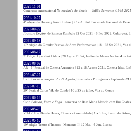
2021-11-01
Congresso internacional
Na escalada do desejo — Julião Sarmento (1948-2021
2021-10-27
4ª edição da Drawing Room Lisboa | 27 a 31 Out, Sociedade Nacional de Belas 
2021-09-29
Fracture Empire
, de Samson Kambalu | 2 Out 2021 - 6 Fev 2022, Culturgest, L
2021-09-13
17ª edição do Circular Festival de Artes Performativas | 18 - 25 Set 2021, Vila
2021-08-17
2ª Edição Operafest Lisboa | 20 Ago a 11 Set, Jardim do Museu Nacional de Art
2021-08-09
AR - 6° Festival de Cinema Argentino | 12 a 18 Agosto 2021, Cinema Ideal, Li
2021-07-27
Ciclo
Por uma canção
| 2 a 21 Agosto, Cinemateca Portuguesa - Esplanada 39 
2021-07-15
29º Festival Curtas Vila do Conde | 16 a 25 de julho, Vila do Conde
2021-06-14
Ciclo
Palavra, Ferro e Fogo
- conversa de Rosa Maria Martelo com Rui Chafes |
2021-05-28
VOARTE – Dias de Dança, Cinema e Comunidade | 1 a 5 Jun, Teatro do Bairro,
2021-05-10
19ª edição Temps d’Images - Momento I | 12 Mai - 6 Jun, Lisboa