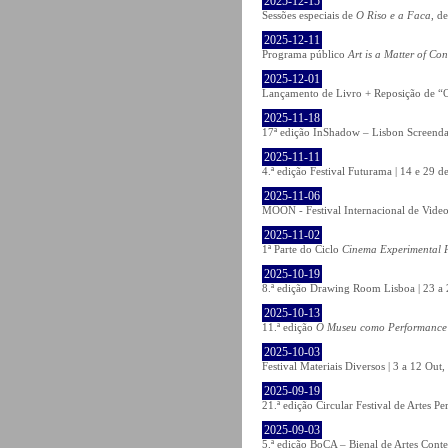
2025-12-15
Sessões especiais de
O Riso e a Faca
, d
2025-12-11
Programa público
Art is a Matter of Co
2025-12-01
Lançamento de Livro + Reposição de “O
2025-11-18
17ª edição InShadow – Lisbon Screenda
2025-11-11
4.ª edição Festival Futurama | 14 e 29
2025-11-06
MOON - Festival Internacional de Video
2025-11-02
1ª Parte do Ciclo
Cinema Experimental P
2025-10-19
8.ª edição Drawing Room Lisboa | 23 a 
2025-10-13
11.ª edição
O Museu como Performance
2025-10-03
Festival Materiais Diversos | 3 a 12 Ou
2025-09-19
21.ª edição Circular Festival de Artes 
2025-09-03
5.ª edição BoCA – Bienal de Artes Cont