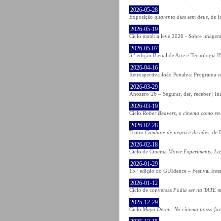
2026-05-28
Exposição
quarenta dias sem deus
, de 
2026-05-19
Ciclo matéria leve 2026 - Sobre imagem 
2026-05-07
3.ª edição Bienal de Arte e Tecnologia
2026-04-16
Retrospectiva João Penalva: Programa c
2026-03-29
Anozero’26 – Segurar, dar, receber | In
2026-03-19
Ciclo
Rober Beavers, o cinema como re
2026-02-28
Teatro
Combate de negro e de cães
, de 
2026-02-18
Ciclo de Cinema
Movie Experiments, Lo
2026-01-29
15.ª edição do GUIdance – Festival Int
2026-01-12
Ciclo de conversas
Podia ser na TATE m
2025-12-29
Ciclo
Maya Deren: No cinema posso fa