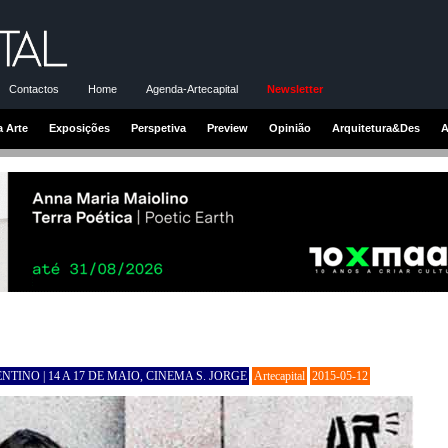
Contactos
Home
Agenda-Artecapital
Newsletter
a Arte
Exposições
Perspetiva
Preview
Opinião
Arquitetura&Des
A
TINO | 14 A 17 DE MAIO, CINEMA S. JORGE
Artecapital
2015-05-12