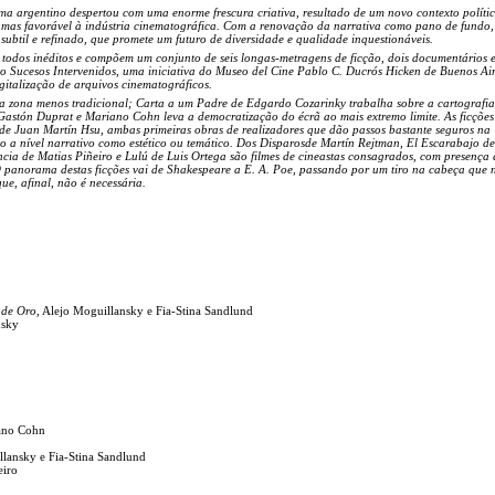
ma argentino despertou com uma enorme frescura criativa, resultado de um novo contexto polític
, mas favorável à indústria cinematográfica. Com a renovação da narrativa como pano de fundo,
ubtil e refinado, que promete um futuro de diversidade e qualidade inquestionáveis.
 todos inéditos e compõem um conjunto de seis longas-metragens de ficção, dois documentários e
to Sucesos Intervenidos, uma iniciativa do Museo del Cine Pablo C. Ducrós Hicken de Buenos Air
gitalização de arquivos cinematográficos.
 zona menos tradicional; Carta a um Padre de Edgardo Cozarinky trabalha sobre a cartografia
 Gastón Duprat e Mariano Cohn leva a democratização do écrã ao mais extremo limite. As ficções
de Juan Martín Hsu, ambas primeiras obras de realizadores que dão passos bastante seguros na
to a nível narrativo como estético ou temático. Dos Disparosde Martín Rejtman, El Escarabajo d
cia de Matias Piñeiro e Lulú de Luis Ortega são filmes de cineastas consagrados, com presença 
. O panorama destas ficções vai de Shakespeare a E. A. Poe, passando por um tiro na cabeça que 
e, afinal, não é necessária.
 de Oro
, Alejo Moguillansky e Fia-Stina Sandlund
nsky
iano Cohn
llansky e Fia-Stina Sandlund
eiro