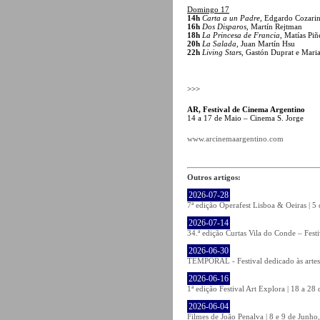
Domingo 17
14h
Carta a un Padre
, Edgardo Cozari
16h
Dos Disparos
, Martín Rejtman
18h
La Princesa de Francia
, Matías Piñ
20h
La Salada
, Juan Martín Hsu
22h
Living Stars
, Gastón Duprat e Mar
>>>
AR, Festival de Cinema Argentino
14 a 17 de Maio – Cinema S. Jorge
www.arcinemaargentino.com
Outros artigos:
2026-07-28
7ª edição Operafest Lisboa & Oeiras | 5
2026-07-14
34.ª edição Curtas Vila do Conde – Fest
2026-06-30
TEMPORAL - Festival dedicado às artes
2026-06-16
1ª edição Festival Art Explora | 18 a 2
2026-06-04
Filmes de João Penalva | 8 e 9 de Junho