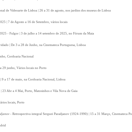
onal de Videoarte de Lisboa | 26 a 31 de agosto, nos jardins dos museus de Lisboa
2025 | 7 de Agosto a 16 de Setembro, vários locais
2025 - Fulgor | 3 de julho a 14 setembro de 2025, no Fórum da Maia
vidado | De 3 a 28 de Junho, na Cinemateca Portuguesa, Lisboa
unho, Cordoaria Nacional
a 29 junho, Vários locais no Porto
 | 9 a 17 de maio, na Cordoaria Nacional, Lisboa
 | 23 Abr a 4 Mai, Porto, Matosinhos e Vila Nova de Gaia
ários locais, Porto
adjanov
- Retrospectiva integral Serguei Paradjanov (1924-1990) | 15 a 31 Março, Cinemateca P
drid