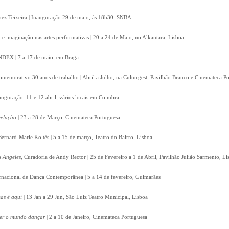
Inez Teixeira | Inauguração 29 de maio, às 18h30, SNBA
e imaginação nas artes performativas | 20 a 24 de Maio, no Alkantara, Lisboa
 INDEX | 7 a 17 de maio, em Braga
omemorativo 30 anos de trabalho | Abril a Julho, na Culturgest, Pavilhão Branco e Cinemateca P
auguração: 11 e 12 abril, vários locais em Coimbra
velação
| 23 a 28 de Março, Cinemateca Portuguesa
Bernard-Marie Koltès | 5 a 15 de março, Teatro do Bairro, Lisboa
s Angeles
, Curadoria de Andy Rector | 25 de Fevereiro a 1 de Abril, Pavilhão Julião Sarmento, Li
ernacional de Dança Contemporânea | 5 a 14 de fevereiro, Guimarães
as é aqui
| 13 Jan a 29 Jun, São Luiz Teatro Municipal, Lisboa
zer o mundo dançar
| 2 a 10 de Janeiro, Cinemateca Portuguesa