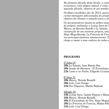
Na primeira década deste século, o cine
económico, nem sempre estável, é certo
segunda década, observa-se um sentido s
Os filmes escolhidos são de 2014, quase
curtas-metragens selecionadas do proje
objetivo foi chamar a atenção para a di
Os documentários situam-se ambos numa
do próprio realizador e Living Stars de
Mauro, de Hernán Roselli e La Salada, 
construção de um universo próprio, tan
Alejo Moguillansky, La Princesa de Fran
nos principais festivais internacionais
chega a matar e uma cadeira de rodas qu
PROGRAMA
5ª feira 14
18h
La Salada
, Juan Martín Hsu
20h
Sessão de Abertura -
El Escarabajo
22h
Carta a un Padre
, Edgardo Cozari
6ª feira 15
18h
Mauro
, Hernán Rosselli
20h
Lulú
, Luis Ortega
22h
Dos Disparos
, Martín Rejtman
Sábado 16
14h
Living Stars
, Gastón Duprat e Mar
16h
Mauro
, Hernán Rosselli
18h
El Escarabajo de Oro
, Alejo Mogui
20h
La Princesa de Francia
, Matías Piñ
22h
Lulú
, Luis Ortega