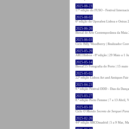
2025-08-23
17ª edição do FUSO - Festival Internaci
2025-08-02
6ª edição do Operafest Lisboa e Oeiras 
2025-06-26
Bienal de Arte Contemporânea da Maia 
2025-06-03
Ciclo Billy Woodberry | Realizador Con
2025-05-29
ARCOlisboa - 8ª edição | 29 Maio a 1 J
2025-05-14
Bienal'25 Fotografia do Porto | 15 maio 
2025-05-02
22ª edição Lisbon Art and Antiques Fair
2025-04-23
9.ª edição Festival DDD - Dias da Dança
2025-03-27
8.ª edição Porto Femme | 7 a 13 Abril, V
2025-03-10
Ciclo
O Mundo Secreto de Serguei Par
2025-02-26
44ª edição ARCOmadrid | 5 a 9 Mar, Ma