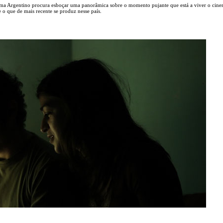
nema Argentino procura esboçar uma panorâmica sobre o momento pujante que está a viver o cin
e o que de mais recente se produz nesse país.