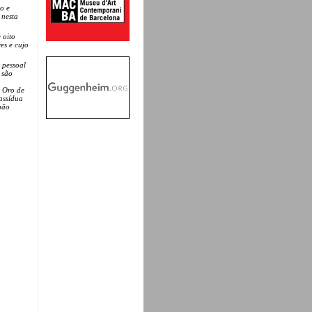
o e
 nesta
 oito
es e cujo
 pessoal
 são
e Oro de
assídua
não