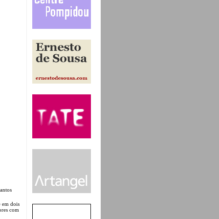
antos
e em dois
dores com