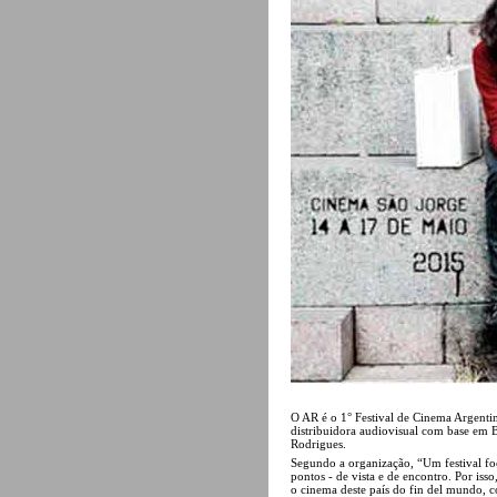
O AR é o 1° Festival de Cinema Argent
distribuidora audiovisual com base em
Rodrigues.
Segundo a organização, “Um festival fo
pontos - de vista e de encontro. Por is
o cinema deste país do fin del mundo, co