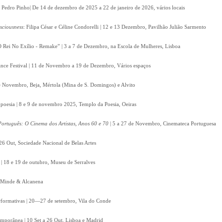
e Pedro Pinho| De 14 de dezembro de 2025 a 22 de janeiro de 2026, vários locais
nsciousness
: Filipa César e Céline Condorelli | 12 e 13 Dezembro, Pavilhão Julião Sarmento
 Rei No Exílio - Remake” | 3 a 7 de Dezembro, na Escola de Mulheres, Lisboa
nce Festival | 11 de Novembro a 19 de Dezembro, Vários espaços
 de Novembro, Beja, Mértola (Mina de S. Domingos) e Alvito
poesia | 8 e 9 de novembro 2025, Templo da Poesia, Oeiras
ortuguês: O Cinema dos Artistas, Anos 60 e 70
| 5 a 27 de Novembro, Cinemateca Portuguesa
26 Out, Sociedade Nacional de Belas Artes
| 18 e 19 de outubro, Museu de Serralves
t, Minde & Alcanena
Performativas | 20—27 de setembro, Vila do Conde
emporânea | 10 Set a 26 Out, Lisboa e Madrid