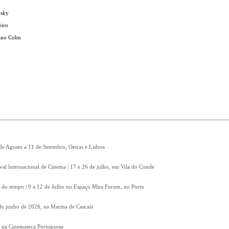
nsky
eiro
iano Cohn
 de Agosto a 11 de Setembro, Oeiras e Lisboa
ival Internacional de Cinema | 17 e 26 de julho, em Vila do Conde
 do tempo | 9 a 12 de Julho no Espaço Mira Forum, no Porto
8 de junho de 2026, na Marina de Cascais
, na Cinemateca Portuguesa