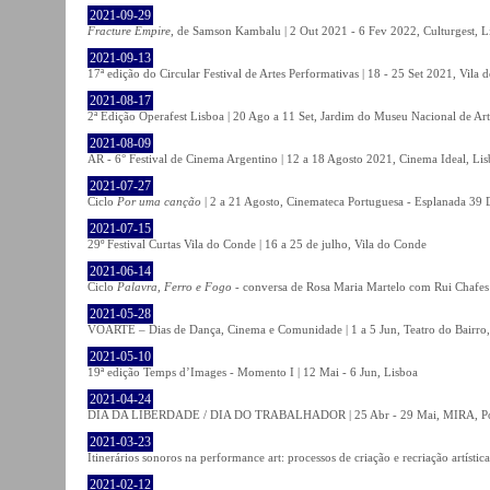
2021-09-29
Fracture Empire
, de Samson Kambalu | 2 Out 2021 - 6 Fev 2022, Culturgest, L
2021-09-13
17ª edição do Circular Festival de Artes Performativas | 18 - 25 Set 2021, Vila
2021-08-17
2ª Edição Operafest Lisboa | 20 Ago a 11 Set, Jardim do Museu Nacional de Art
2021-08-09
AR - 6° Festival de Cinema Argentino | 12 a 18 Agosto 2021, Cinema Ideal, Li
2021-07-27
Ciclo
Por uma canção
| 2 a 21 Agosto, Cinemateca Portuguesa - Esplanada 39 
2021-07-15
29º Festival Curtas Vila do Conde | 16 a 25 de julho, Vila do Conde
2021-06-14
Ciclo
Palavra, Ferro e Fogo
- conversa de Rosa Maria Martelo com Rui Chafes |
2021-05-28
VOARTE – Dias de Dança, Cinema e Comunidade | 1 a 5 Jun, Teatro do Bairro,
2021-05-10
19ª edição Temps d’Images - Momento I | 12 Mai - 6 Jun, Lisboa
2021-04-24
DIA DA LIBERDADE / DIA DO TRABALHADOR | 25 Abr - 29 Mai, MIRA, P
2021-03-23
Itinerários sonoros na performance art: processos de criação e recriação artíst
2021-02-12