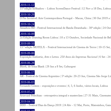
2019-11-12
11ª edição InShadow – Lisbon ScreenDance Festival | 12 Nov a 18 Dez, Lisboa
2019-10-29
O Fio Invisível: Arte Contemporânea Portugal – Macau, China | 30 Out 2019 
2019-10-24
Amadora BD - Festival Internacional de Banda Desenhada - 30ª edição | 24 Ou
2019-10-09
2a Edição Drawing Room Lisboa | 10 a 13 Outubro, Sociedade Nacional de Bel
2019-09-10
13.ª edição MOTELX – Festival Internacional de Cinema de Terror | 10-15 Set,
2019-09-06
Exposição
Indústria, Arte e Letras. 250 Anos da Imprensa Nacional
| 6 Set - 2
2019-06-28
Blank
, de Irma Blank | 29 Jun a 8 Set, Culturgest
2019-06-17
AR - Festival de Cinema Argentino | 5ª edição: 20-23 Jun, Cinema São Jorge Li
2019-06-03
Fernando Lemos – exposições e eventos | 4, 5, 6 Junho, vários locais, Lisboa
2019-05-27
Artavazd Pelechian - retrospetiva integral e masterclass | 27-31 Maio, Cinemat
2019-04-19
DDD – Festival Dias da Dança 2019 | 24 Abr - 12 Mai, Porto, Matosinhos, Gaia