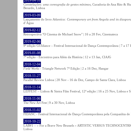
2019-04-10
Constelações: uma coreografia de gestos mínimos
, Curadoria de Ana Rito & Hu
Berardo, Lisboa
2019-03-09
Lançamento do livro
Atlantica: Contemporary art from Angola and its diaspor
d’Água
2019-02-12
Retrospectiva "O Cinema de Michael Snow" | 16 a 28 Fev, Cinemateca
2019-02-06
9ª edição GUIdance – Festival Internacional de Dança Contemporânea | 7 a 17
2019-01-08
7ª edição - Encontros para Além da História | 12 e 13 Jan, CIAJG
2018-12-04
Field Works
- Triangle Network 7ª Edição | 2 a 16 Dez, Hangar
2018-11-27
Parallel Review Lisboa | 28 Nov - 16 de Dez, Campo de Santa Clara, Lisboa
2018-11-14
LEFFEST – Lisbon & Sintra Film Festival, 12ª edição | 16 a 25 Nov, Lisboa e S
2018-11-06
The New Art Fest | 9 a 30 Nov, Lisboa
2018-11-02
FIDANC - Festival Internacional de Dança Contemporânea pela Companhia de
2018-10-22
LAB#1 – « For a Brave New Brussels » ARTISTIC VERSUS TECHNOCENTRI
Lisboa