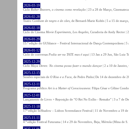
2026-03-19
Ciclo
Rober Beavers, o cinema como revelação
| 23 a 28 de Março, Cinemateca
2026-02-28
Teatro
Combate de negro e de cães
, de Bernard-Marie Koltès | 5 a 15 de março,
2026-02-18
Ciclo de Cinema
Movie Experiments, Los Angeles
, Curadoria de Andy Rector | 2
2026-01-29
15.ª edição do GUIdance – Festival Internacional de Dança Contemporânea | 5 
2026-01-12
Ciclo de conversas
Podia ser na TATE mas é aqui
| 13 Jan a 29 Jun, São Luiz T
2025-12-29
Ciclo
Maya Deren: No cinema posso fazer o mundo dançar
| 2 a 10 de Janeiro
2025-12-15
Sessões especiais de
O Riso e a Faca
, de Pedro Pinho| De 14 de dezembro de 20
2025-12-11
Programa público
Art is a Matter of Consciousness
: Filipa César e Céline Cond
2025-12-01
Lançamento de Livro + Reposição de “O Rei No Exílio - Remake” | 3 a 7 de D
2025-11-18
17ª edição InShadow – Lisbon Screendance Festival | 11 de Novembro a 19 de
2025-11-11
4.ª edição Festival Futurama | 14 e 29 de Novembro, Beja, Mértola (Mina de S
2025-11-06