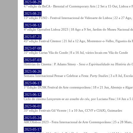
2023-08-29
4.ª edição da BoCA - Biennial of Contemporary Arts | 2 Set a 15 Out, Lisboa e 
2023-08-21
15ª edição FUSO - Festival Internacional de Videoarte de Lisboa | 22 a 27 Ago, 
2023-08-12
4ª edição Operafest Lisboa 2023 | 18 Ago a 9 Set, Jardim do Museu Nacional de
2023-07-21
45ª edição Festival Citemor | 21 Jul a 12 Ago, Montemor-o-Velho, Figueira da
2023-07-08
31ª edição Curtas Vila do Conde | 8 a 16 Jul, vários locais em Vila do Conde
2023-07-03
Histórias do Cinema : P. Adams Sitney -
Sexo e Espiritualidade na História do
2023-06-26
Semana Internacional Pensar e Celebrar a Festa:
Party Studies
| 3 a 8 Jul, Escol
2023-06-17
1ª Edição DUSK Festival de Arte contemporânea | 18 e 21 Jun, Alentejo e Alga
2023-06-12
Ciclo de cinema
Lançaram-se ao assalto do céu
, por Luciana Fina | 14 Jun a 5
2023-06-01
35ª edição Festivais Gil Vicente | 1 a 10 Jun, CCVF e CIAJG, Guimarães
2023-05-24
ARCOlisboa 2023 - Feira Internacional de Arte Contemporânea | 25 a 28 Maio,
2023-05-17