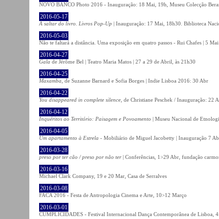
NOVO BANCO Photo 2016 - Inauguração: 18 Mai, 19h, Museu Colecção Bera
2016-05-17
A saltar do livro. Livros Pop-Up
| Inauguração: 17 Mai, 18h30. Biblioteca Naci
2016-05-03
Não te faltará a distância. Uma exposição em quatro passos - Rui Chafes | 5 Mai 
2016-04-27
Gala
de Jérôme Bel | Teatro Maria Matos | 27 a 29 de Abril, às 21h30
2016-04-25
Maxamba
, de Suzanne Barnard e Sofia Borges | Indie Lisboa 2016: 30 Abr
2016-04-22
You disappeared in complete silence
, de Christiane Peschek / Inauguração: 22 
2016-04-12
Inquéritos ao Território: Paisagem e Povoamento
| Museu Nacional de Etnolog
2016-04-05
Um apartamento à Estrela
- Mobiliário de Miguel Jacobetty | Inauguração 7 Abr
2016-03-28
preso por ter cão / preso por não ter
| Conferências, 1>29 Abr, fundação carmo
2016-03-16
Michael Clark Company, 19 e 20 Mar, Casa de Serralves
2016-03-08
FACA 2016 - Festa de Antropologia Cinema e Arte, 10>12 Março
2016-03-01
CUMPLICIDADES - Festival Internacional Dança Contemporânea de Lisboa, 