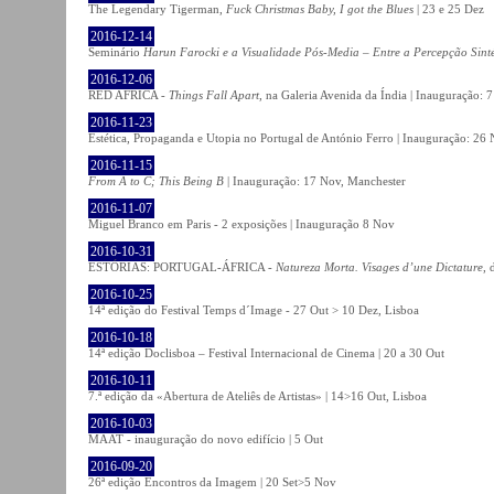
The Legendary Tigerman,
Fuck Christmas Baby, I got the Blues
| 23 e 25 Dez
2016-12-14
Seminário
Harun Farocki e a Visualidade Pós-Media – Entre a Percepção Sinté
2016-12-06
RED AFRICA -
Things Fall Apart
, na Galeria Avenida da Índia | Inauguração:
2016-11-23
Estética, Propaganda e Utopia no Portugal de António Ferro | Inauguração: 26 
2016-11-15
From A to C; This Being B
| Inauguração: 17 Nov, Manchester
2016-11-07
Miguel Branco em Paris - 2 exposições | Inauguração 8 Nov
2016-10-31
ESTÓRIAS: PORTUGAL-ÁFRICA -
Natureza Morta. Visages d’une Dictature
, 
2016-10-25
14ª edição do Festival Temps d´Image - 27 Out > 10 Dez, Lisboa
2016-10-18
14ª edição Doclisboa – Festival Internacional de Cinema | 20 a 30 Out
2016-10-11
7.ª edição da «Abertura de Ateliês de Artistas» | 14>16 Out, Lisboa
2016-10-03
MAAT - inauguração do novo edifício | 5 Out
2016-09-20
26ª edição Encontros da Imagem | 20 Set>5 Nov