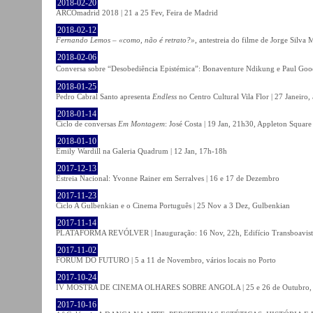
2018-02-20
ARCOmadrid 2018 | 21 a 25 Fev, Feira de Madrid
2018-02-12
Fernando Lemos – «como, não é retrato?»
, antestreia do filme de Jorge Silv
2018-02-06
Conversa sobre “Desobediência Epistémica”: Bonaventure Ndikung e Paul G
2018-01-25
Pedro Cabral Santo apresenta
Endless
no Centro Cultural Vila Flor | 27 Janeiro,
2018-01-14
Ciclo de conversas
Em Montagem
: José Costa | 19 Jan, 21h30, Appleton Square
2018-01-10
Emily Wardill na Galeria Quadrum | 12 Jan, 17h-18h
2017-12-13
Estreia Nacional: Yvonne Rainer em Serralves | 16 e 17 de Dezembro
2017-11-23
Ciclo A Gulbenkian e o Cinema Português | 25 Nov a 3 Dez, Gulbenkian
2017-11-14
PLATAFORMA REVÓLVER | Inauguração: 16 Nov, 22h, Edifício Transboavista
2017-11-02
FÓRUM DO FUTURO | 5 a 11 de Novembro, vários locais no Porto
2017-10-24
IV MOSTRA DE CINEMA OLHARES SOBRE ANGOLA | 25 e 26 de Outubro
2017-10-16