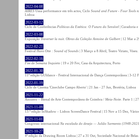
2022-04-08
AIRES
Uma performance em três actos, Ciclo
Sound and Future - Four Tools t
Lisboa
2022-03-12
Ciclo de Conferências
Políticas da Estética: O Futuro do Sensível
| Curadoria e
2022-03-08
Exposição
Traverser la nuit. Obras da Coleção Antoine de Galbert
| 12 Mar a 2
2022-02-21
Festival
Hans Otte : Sound of Sounds
| 3 Março a 8 Abril, Teatro Viriato, Viseu.
2022-02-16
Fim de Semana Inquieto
| 19 e 20 Fev, Casa da Arquitectura, Porto
2022-01-30
11ª edição GUIdance - Festival Internacional de Dança Contemporânea | 3-12 Fe
2022-01-19
Ciclo de Cinema 'Cineclube Campo Aberto' | 21 Jan - 27 Jun, Brotéria, Lisboa
2021-11-22
Anozero – Bienal de Arte Contemporânea de Coimbra /
Meia-Noite
. Parte 1 | 
2021-11-09
13.ª edição InShadow – Lisbon ScreenDance Festival | 15 Nov a 15 Dez, Vários
2021-11-01
Congresso internacional
Na escalada do desejo — Julião Sarmento (1948-2021
2021-10-27
4ª edição da Drawing Room Lisboa | 27 a 31 Out, Sociedade Nacional de Belas 