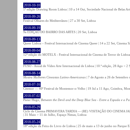
2018-10-10
1ª edição Drawing Room Lisboa | 10 a 14 Out, Sociedade Nacional de Belas Art
2018-09-26
Festival Olhares do Mediterrâneo | 27 a 30 Set, Lisboa
2018-09-19
9a EDIÇÃO DO BAIRRO DAS ARTES | 20 Set, Lisboa
2018-09-13
Queer Lisboa – Festival Internacional de Cinema Queer | 14 a 22 Set, Cinema 
2018-09-04
12ª edição do MOTELX - Festival Internacional de Cinema de Terror de Lisboa 
2018-08-27
FUSO - Anual de Vídeo Arte Internacional de Lisboa | 10.ª edição, 28 Ago > 2 
2018-08-14
Mostra Mulheres Cineastas Latino-Americanas
| 7 de Agosto a 26 de Setembro 
2018-07-16
Citemor — 40º Festival de Montemor-o-Velho | 19 Jul a 11 Ago, Coimbra, Mon
2018-07-02
Pieter Hugo,
Between the Devil and the Deep Blue Sea - Entre a Espada e a Pa
2018-05-29
Ciclo de Cinema PRIMAVERA TARDIA — (RE) VISITAÇÃO DO CINEMA JAPONÊS
| 31 Maio > 11 de Julho, Espaço Nimas, Lisboa
2018-05-24
18ª edição da Feira do Livro de Lisboa | 25 de maio a 13 de junho no Parque 