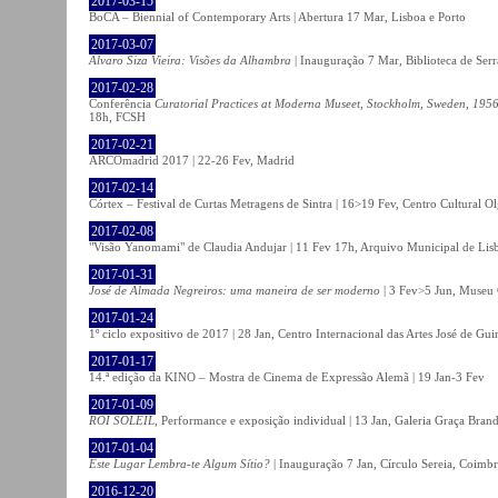
2017-03-15
BoCA – Biennial of Contemporary Arts | Abertura 17 Mar, Lisboa e Porto
2017-03-07
Álvaro Siza Vieira: Visões da Alhambra
| Inauguração 7 Mar, Biblioteca de Serr
2017-02-28
Conferência
Curatorial Practices at Moderna Museet, Stockholm, Sweden, 1956-
18h, FCSH
2017-02-21
ARCOmadrid 2017 | 22-26 Fev, Madrid
2017-02-14
Córtex – Festival de Curtas Metragens de Sintra | 16>19 Fev, Centro Cultural O
2017-02-08
"Visão Yanomami" de Claudia Andujar | 11 Fev 17h, Arquivo Municipal de Lisb
2017-01-31
José de Almada Negreiros: uma maneira de ser moderno
| 3 Fev>5 Jun, Museu 
2017-01-24
1º ciclo expositivo de 2017 | 28 Jan, Centro Internacional das Artes José de Gu
2017-01-17
14.ª edição da KINO – Mostra de Cinema de Expressão Alemã | 19 Jan-3 Fev
2017-01-09
ROI SOLEIL
, Performance e exposição individual | 13 Jan, Galeria Graça Bran
2017-01-04
Este Lugar Lembra-te Algum Sítio?
| Inauguração 7 Jan, Círculo Sereia, Coimb
2016-12-20