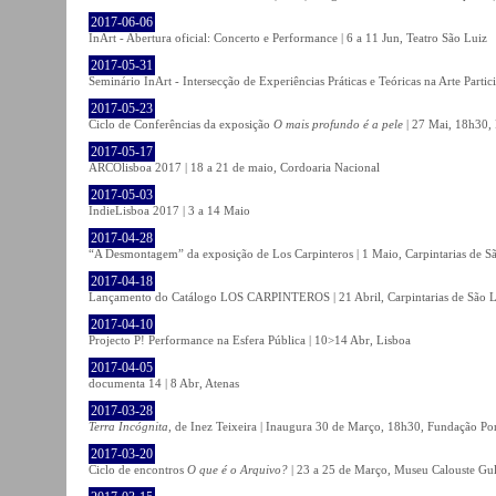
2017-06-06
InArt - Abertura oficial: Concerto e Performance | 6 a 11 Jun, Teatro São Luiz
2017-05-31
Seminário InArt - Intersecção de Experiências Práticas e Teóricas na Arte Part
2017-05-23
Ciclo de Conferências da exposição
O mais profundo é a pele
| 27 Mai, 18h30, 
2017-05-17
ARCOlisboa 2017 | 18 a 21 de maio, Cordoaria Nacional
2017-05-03
IndieLisboa 2017 | 3 a 14 Maio
2017-04-28
“A Desmontagem” da exposição de Los Carpinteros | 1 Maio, Carpintarias de S
2017-04-18
Lançamento do Catálogo LOS CARPINTEROS | 21 Abril, Carpintarias de São 
2017-04-10
Projecto P! Performance na Esfera Pública | 10>14 Abr, Lisboa
2017-04-05
documenta 14 | 8 Abr, Atenas
2017-03-28
Terra Incógnita
, de Inez Teixeira | Inaugura 30 de Março, 18h30, Fundação P
2017-03-20
Ciclo de encontros
O que é o Arquivo?
| 23 a 25 de Março, Museu Calouste Gu