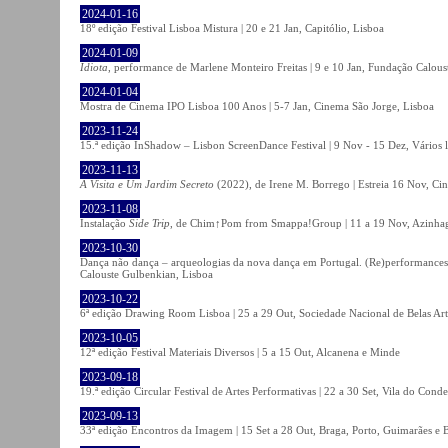
2024-01-16
18º edição Festival Lisboa Mistura | 20 e 21 Jan, Capitólio, Lisboa
2024-01-09
Idiota
, performance de Marlene Monteiro Freitas | 9 e 10 Jan, Fundação Calou
2024-01-04
Mostra de Cinema IPO Lisboa 100 Anos | 5-7 Jan, Cinema São Jorge, Lisboa
2023-11-24
15.ª edição InShadow – Lisbon ScreenDance Festival | 9 Nov - 15 Dez, Vários l
2023-11-13
A Visita e Um Jardim Secreto
(2022), de Irene M. Borrego | Estreia 16 Nov, Ci
2023-11-08
Instalação
Side Trip
, de Chim↑Pom from Smappa!Group | 11 a 19 Nov, Azinhaga
2023-10-30
Dança não dança – arqueologias da nova dança em Portugal. (Re)performances,
Calouste Gulbenkian, Lisboa
2023-10-22
6ª edição Drawing Room Lisboa | 25 a 29 Out, Sociedade Nacional de Belas Art
2023-10-05
12ª edição Festival Materiais Diversos | 5 a 15 Out, Alcanena e Minde
2023-09-18
19.ª edição Circular Festival de Artes Performativas | 22 a 30 Set, Vila do Conde
2023-09-13
33ª edição Encontros da Imagem | 15 Set a 28 Out, Braga, Porto, Guimarães e 