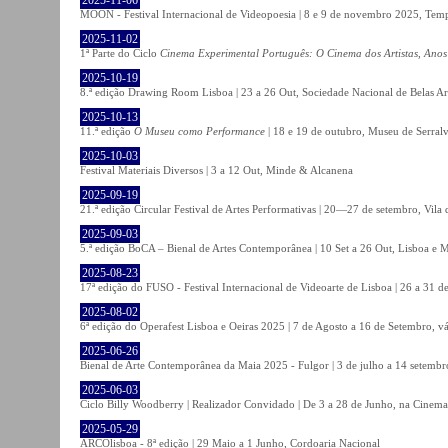
MOON - Festival Internacional de Videopoesia | 8 e 9 de novembro 2025, Temp
2025-11-02
1ª Parte do Ciclo
Cinema Experimental Português: O Cinema dos Artistas, Anos
2025-10-19
8.ª edição Drawing Room Lisboa | 23 a 26 Out, Sociedade Nacional de Belas Ar
2025-10-13
11.ª edição
O Museu como Performance
| 18 e 19 de outubro, Museu de Serral
2025-10-03
Festival Materiais Diversos | 3 a 12 Out, Minde & Alcanena
2025-09-19
21.ª edição Circular Festival de Artes Performativas | 20—27 de setembro, Vila
2025-09-03
5.ª edição BoCA – Bienal de Artes Contemporânea | 10 Set a 26 Out, Lisboa e 
2025-08-23
17ª edição do FUSO - Festival Internacional de Videoarte de Lisboa | 26 a 31 d
2025-08-02
6ª edição do Operafest Lisboa e Oeiras 2025 | 7 de Agosto a 16 de Setembro, vá
2025-06-26
Bienal de Arte Contemporânea da Maia 2025 - Fulgor | 3 de julho a 14 setemb
2025-06-03
Ciclo Billy Woodberry | Realizador Convidado | De 3 a 28 de Junho, na Cinema
2025-05-29
ARCOlisboa - 8ª edição | 29 Maio a 1 Junho, Cordoaria Nacional