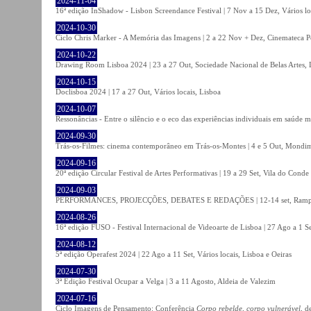
2024-11-04
16ª edição InShadow - Lisbon Screendance Festival | 7 Nov a 15 Dez, Vários lo
2024-10-30
Ciclo Chris Marker - A Memória das Imagens | 2 a 22 Nov + Dez, Cinemateca P
2024-10-22
Drawing Room Lisboa 2024 | 23 a 27 Out, Sociedade Nacional de Belas Artes, 
2024-10-15
Doclisboa 2024 | 17 a 27 Out, Vários locais, Lisboa
2024-10-07
Ressonâncias - Entre o silêncio e o eco das experiências individuais em saúde 
2024-09-30
Trás-os-Filmes: cinema contemporâneo em Trás-os-Montes | 4 e 5 Out, Mondi
2024-09-16
20ª edição Circular Festival de Artes Performativas | 19 a 29 Set, Vila do Conde
2024-09-03
PERFORMANCES, PROJECÇÕES, DEBATES E REDAÇÕES | 12-14 set, Rampa
2024-08-26
16ª edição FUSO - Festival Internacional de Videoarte de Lisboa | 27 Ago a 1 Se
2024-08-12
5ª edição Operafest 2024 | 22 Ago a 11 Set, Vários locais, Lisboa e Oeiras
2024-07-30
3ª Edição Festival Ocupar a Velga | 3 a 11 Agosto, Aldeia de Valezim
2024-07-16
Ciclo Imagens de Pensamento: Conferência
Corpo rebelde, corpo vulnerável
, d