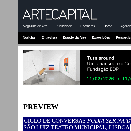
Magazine de Arte
Publicidade
Contactos
Home
Agenda-
Notícias
Entrevista
Estado da Arte
Exposições
Perspetiv
PREVIEW
CICLO DE CONVERSAS
PODIA SER NA T
SÃO LUIZ TEATRO MUNICIPAL, LISBOA