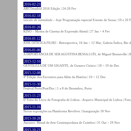
2016-02-23
ARCOmadrid 2016 Edição | 24-28 Fev
2016-02-18
veículo de intimidade – hoje
Programação especial Ernesto de Sousa | 19 e 20 
2016-01-26
KINO – Mostra de Cinema de Expressão Alemã | 27 Jan > 4 Fev
2016-01-12
JOSÉ OITICICA FILHO - Retrospectiva, 16 Jan > 12 Mar, Galeria Índica, Rio d
2016-01-06
A IMPORTÂNCIA DE SER AGUSTINA BESSA LUÍS, de Miguel Bonneville | 8>1
2015-12-16
GENTILEZA DE UM GIGANTE, de Gustavo Ciríaco | 18 > 19 de Dez
2015-12-08
4ª Edição dos Encontros para Além da História | 10 > 12 Dez
2015-11-30
Festival Porto/Post/Doc | 1 a 8 de Dezembro, Porto
2015-11-23
6ª Feira do Livro de Fotografia de Lisboa - Arquivo Municipal de Lisboa | Fot
2015-11-16
Novas exposições na Plataforma Revólver | Inauguração 18 Nov
2015-10-28
Anozero: Bienal de Arte Contemporânea de Coimbra | 31 Out > 29 Nov
2015-10-21