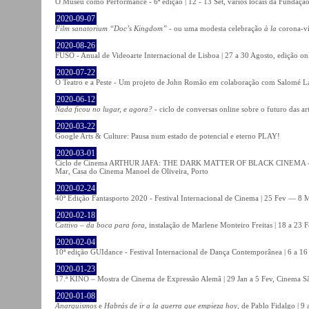
O Museu como Performance - 6ª edição | 12 - 13 Set, vários locais da Fundação
2020-09-07
Film sanatorium “Doc’s Kingdom”
- ou uma modesta celebração
à la
corona-ví
2020-08-26
FUSO - Anual de Videoarte Internacional de Lisboa | 27 a 30 Agosto, edição on
2020-07-22
O Teatro e a Peste - Um projeto de John Romão em colaboração com Salomé La
2020-06-12
Nada ficou no lugar, e agora?
- ciclo de conversas online sobre o futuro das ar
2020-03-22
Google Arts & Culture: Pausa num estado de potencial e eterno PLAY!
2020-03-01
Ciclo de Cinema ARTHUR JAFA: THE DARK MATTER OF BLACK CINEMA - 
Mar, Casa do Cinema Manoel de Oliveira, Porto
2020-02-24
40ª Edição Fantasporto 2020 - Festival Internacional de Cinema | 25 Fev — 8 M
2020-02-18
Cattivo – da boca para fora
, instalação de Marlene Monteiro Freitas | 18 a 23 
2020-02-04
10ª edição GUIdance - Festival Internacional de Dança Contemporânea | 6 a 16
2020-01-23
17.ª KINO – Mostra de Cinema de Expressão Alemã | 29 Jan a 5 Fev, Cinema Sã
2020-01-08
Anarquismos
e
Habrás de ir a la guerra que empieza hoy
, de Pablo Fidalgo | 9 