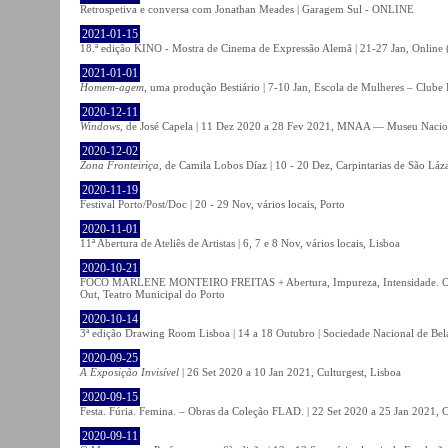
Retrospetiva e conversa com Jonathan Meades | Garagem Sul - ONLINE
2021-01-15
18.ª edição KINO - Mostra de Cinema de Expressão Alemã | 21-27 Jan, Online (
2021-01-01
Homem-agem
, uma produção Bestiário | 7-10 Jan, Escola de Mulheres – Clube 
2020-12-11
Windows
, de José Capela | 11 Dez 2020 a 28 Fev 2021, MNAA — Museu Nacion
2020-12-02
Zona Fronteiriça
, de Camila Lobos Díaz | 10 - 20 Dez, Carpintarias de São Láz
2020-11-19
Festival Porto/Post/Doc | 20 - 29 Nov, vários locais, Porto
2020-11-01
11ª Abertura de Ateliês de Artistas | 6, 7 e 8 Nov, vários locais, Lisboa
2020-10-21
FOCO MARLENE MONTEIRO FREITAS + Abertura, Impureza, Intensidade. Olhare
Out, Teatro Municipal do Porto
2020-10-14
3ª edição Drawing Room Lisboa | 14 a 18 Outubro | Sociedade Nacional de Bela
2020-09-25
A Exposição Invisível
| 26 Set 2020 a 10 Jan 2021, Culturgest, Lisboa
2020-09-15
Festa. Fúria. Femina. – Obras da Coleção FLAD. | 22 Set 2020 a 25 Jan 2021, C
2020-09-11