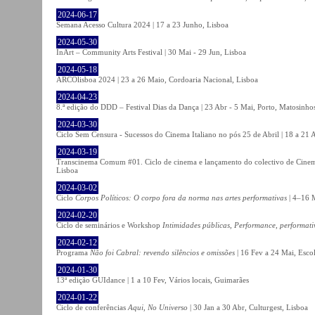
2024-06-17
Semana Acesso Cultura 2024 | 17 a 23 Junho, Lisboa
2024-05-30
InArt – Community Arts Festival | 30 Mai - 29 Jun, Lisboa
2024-05-18
ARCOlisboa 2024 | 23 a 26 Maio, Cordoaria Nacional, Lisboa
2024-04-23
8.ª edição do DDD – Festival Dias da Dança | 23 Abr - 5 Mai, Porto, Matosinho
2024-03-30
Ciclo Sem Censura - Sucessos do Cinema Italiano no pós 25 de Abril | 18 a 21
2024-03-19
Transcinema Comum #01. Ciclo de cinema e lançamento do colectivo de Cine
Lisboa
2024-03-02
Ciclo
Corpos Políticos: O corpo fora da norma nas artes performativas
| 4–16 M
2024-02-20
Ciclo de seminários e Workshop
Intimidades públicas, Performance, performati
2024-02-12
Programa
Não foi Cabral: revendo silêncios e omissões
| 16 Fev a 24 Mai, Escol
2024-01-30
13ª edição GUIdance | 1 a 10 Fev, Vários locais, Guimarães
2024-01-22
Ciclo de conferências
Aqui, No Universo
| 30 Jan a 30 Abr, Culturgest, Lisboa