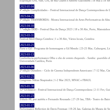
Exposição
Gris, Vide, Cris
, de Rui Chafes e Alberto Giacometti | 18 Mai a 18 S
2023-05-04
4ª edição Cumplicidades – Festival Internacional de Dança Contemporânea de L
2023-04-25
3ª edição TRANSBORDA - Mostra Internacional de Artes Performativas de Alma
2023-04-10
7.ª edição DDD – Festival Dias da Dança 2023 | 18 a 30 Abr, Porto, Matosinhos
2023-03-31
Festival Abril Dança Coimbra | 1 a 30 Abr, Vários locais, Coimbra
2023-03-21
Para o Gil
- Programa de homenagem a Gil Mendo | 23-25 Mar, Culturgest, Li
2023-03-13
Conferência-performance
Olha o dia de ontem chegando - Samba: guardião 
Universidade Católica, Porto
2023-03-06
2ª edição Outsiders – Ciclo de Cinema Independente Americano | 7-12 Mar, C
2023-02-25
Congresso Nikias Skapinakis | 1-2 Mar 2023, MNAC e FBAUL
2023-01-30
12º GUIdance - Festival Internacional de Dança Contemporânea | 2-11 Fev, Gu
2023-01-23
S/título #8
, por auéééu e Fernando Roussado | 27-29 Jan, TBA - Teatro do Bair
2023-01-17
Performance
Reflection
de Davis Freeman | 19-26 Jan, Galerias do Museu de Ser