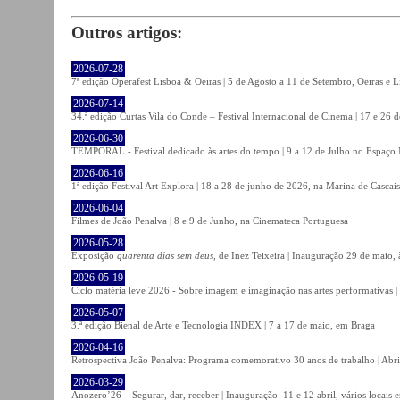
Outros artigos:
2026-07-28
7ª edição Operafest Lisboa & Oeiras | 5 de Agosto a 11 de Setembro, Oeiras e L
2026-07-14
34.ª edição Curtas Vila do Conde – Festival Internacional de Cinema | 17 e 26 
2026-06-30
TEMPORAL - Festival dedicado às artes do tempo | 9 a 12 de Julho no Espaço
2026-06-16
1ª edição Festival Art Explora | 18 a 28 de junho de 2026, na Marina de Cascais
2026-06-04
Filmes de João Penalva | 8 e 9 de Junho, na Cinemateca Portuguesa
2026-05-28
Exposição
quarenta dias sem deus
, de Inez Teixeira | Inauguração 29 de maio
2026-05-19
Ciclo matéria leve 2026 - Sobre imagem e imaginação nas artes performativas |
2026-05-07
3.ª edição Bienal de Arte e Tecnologia INDEX | 7 a 17 de maio, em Braga
2026-04-16
Retrospectiva João Penalva: Programa comemorativo 30 anos de trabalho | Abri
2026-03-29
Anozero’26 – Segurar, dar, receber | Inauguração: 11 e 12 abril, vários locais