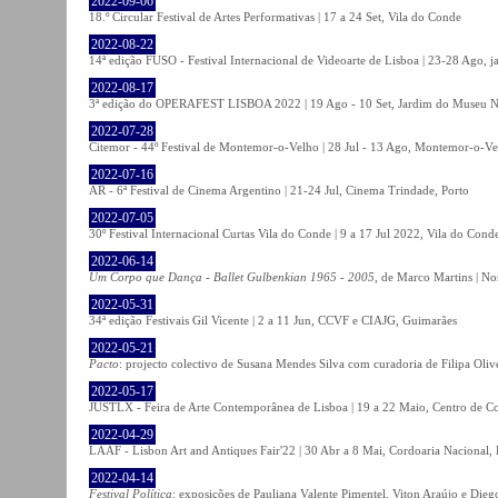
2022-09-06
18.º Circular Festival de Artes Performativas | 17 a 24 Set, Vila do Conde
2022-08-22
14ª edição FUSO - Festival Internacional de Videoarte de Lisboa | 23-28 Ago, j
2022-08-17
3ª edição do OPERAFEST LISBOA 2022 | 19 Ago - 10 Set, Jardim do Museu Na
2022-07-28
Citemor - 44º Festival de Montemor-o-Velho | 28 Jul - 13 Ago, Montemor-o-Ve
2022-07-16
AR - 6ª Festival de Cinema Argentino | 21-24 Jul, Cinema Trindade, Porto
2022-07-05
30º Festival Internacional Curtas Vila do Conde | 9 a 17 Jul 2022, Vila do Cond
2022-06-14
Um Corpo que Dança - Ballet Gulbenkian 1965 - 2005
, de Marco Martins | No
2022-05-31
34ª edição Festivais Gil Vicente | 2 a 11 Jun, CCVF e CIAJG, Guimarães
2022-05-21
Pacto
: projecto colectivo de Susana Mendes Silva com curadoria de Filipa Oli
2022-05-17
JUSTLX - Feira de Arte Contemporânea de Lisboa | 19 a 22 Maio, Centro de C
2022-04-29
LAAF - Lisbon Art and Antiques Fair'22 | 30 Abr a 8 Mai, Cordoaria Nacional,
2022-04-14
Festival Política
: exposições de Pauliana Valente Pimentel, Viton Araújo e Die