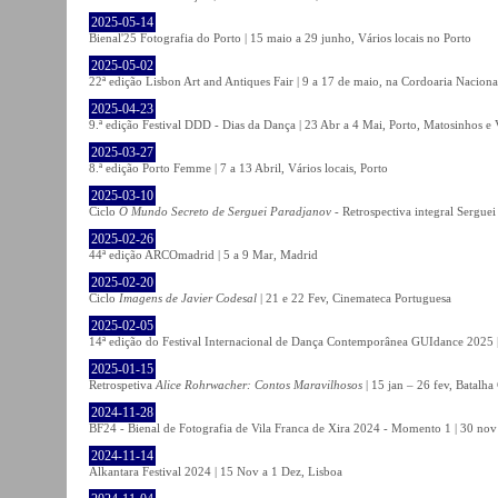
2025-05-14
Bienal'25 Fotografia do Porto | 15 maio a 29 junho, Vários locais no Porto
2025-05-02
22ª edição Lisbon Art and Antiques Fair | 9 a 17 de maio, na Cordoaria Naciona
2025-04-23
9.ª edição Festival DDD - Dias da Dança | 23 Abr a 4 Mai, Porto, Matosinhos e
2025-03-27
8.ª edição Porto Femme | 7 a 13 Abril, Vários locais, Porto
2025-03-10
Ciclo
O Mundo Secreto de Serguei Paradjanov
- Retrospectiva integral Sergu
2025-02-26
44ª edição ARCOmadrid | 5 a 9 Mar, Madrid
2025-02-20
Ciclo
Imagens de Javier Codesal
| 21 e 22 Fev, Cinemateca Portuguesa
2025-02-05
14ª edição do Festival Internacional de Dança Contemporânea GUIdance 2025 |
2025-01-15
Retrospetiva
Alice Rohrwacher: Contos Maravilhosos
| 15 jan – 26 fev, Batalh
2024-11-28
BF24 - Bienal de Fotografia de Vila Franca de Xira 2024 - Momento 1 | 30 nov 
2024-11-14
Alkantara Festival 2024 | 15 Nov a 1 Dez, Lisboa