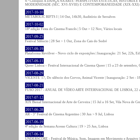
4.º Colóquio A DANÇA NA ARTE: PERSPETIVAS ESTÉTICAS, HISTÓRIA
MODERNIDADE (SÉC. XVI-XVIII) E CONTEMPORANEIDADE (XIX-XXI) | 21 O
2017-10-10
METABOLIC RIFTS I | 14 Out, 14h30, Auditório de Serralves
2017-10-02
18ª edição Festa do Cinema Francês | 5 Out > 12 Nov, Vários locais
2017-09-25
Festival Silêncio | 28 Set > 1 Out, Zona do Cais do Sodré
2017-09-19
Plataforma Revólver - Novo ciclo de exposições | Inauguração: 21 Set, 22h, Edi
2017-09-11
Queer Lisboa – Festival Internacional de Cinema Queer | 15 a 23 de setembro,
2017-08-29
VICENTE´17, Do silêncio dos Corvos, Animal Vicente | Inauguração: 2 Set - 
2017-08-21
FUSO 2017 - ANUAL DE VÍDEO ARTE INTERNACIONAL DE LISBOA, 22 a 
2017-07-12
XIX Bienal Internacional de Arte de Cerveira | 15 Jul a 16 Set, Vila Nova de Ce
2017-06-28
AR - 3° Festival de Cinema Argentino | 30 Jun > 9 Jul, Lisboa
2017-06-19
4ª edição da Semana Acesso Cultura | 19 > 25 Jun, Lisboa
2017-06-14
UNDERSCORE - Festival de Música, Som, Imagem em Movimento e Arquivo | 1