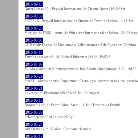
2016-09-13
Queer Lisboa 20 – Festival Internacional de Cinema Queer | 16>24 Set
2016-08-30
MOTELX - Festival Internacional de Cinema de Terror de Lisboa | 1>11 Set
2016-08-23
8ª edição de FUSO – Anual de Vídeo Arte Internacional de Lisboa | 23>28 Ago
2016-08-03
CITEMOR: Festival de Montemor-o-Velho arranca a 5 de Agosto em Coimbra
2016-07-14
Estudos para um céu
, de Michael Biberstein | 16 Jul, FASVS
2016-07-05
Eu não evoluo, viajo
, retrospectiva de José Escada | Inauguração: 8 Jul, 18h3
2016-06-29
MAAT – Museu de Arte, Arquitetura e Tecnologia | Apresentação e inauguração
2016-06-21
Loveable, de Plataforma285 | 24>28 Jun, Culturgest
2016-06-15
Dragon´s Lair
, de Pedro Cabral Santo | 18 Jun, Travessa da Ermida
2016-05-30
PHotoEspaña 2016 | 1 Jun>28 Ago
2016-05-24
ARCOlisboa | 26-29 Maio, Cordoaria Nacional
2016-05-18