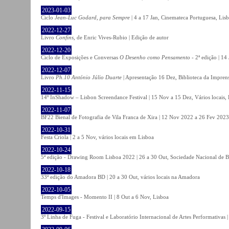
2023-01-03
Ciclo
Jean-Luc Godard, para Sempre
| 4 a 17 Jan, Cinemateca Portuguesa, Lis
2022-12-27
Livro
Confins
, de Enric Vives-Rubio | Edição de autor
2022-12-20
Ciclo de Exposições e Conversas
O Desenho como Pensamento
- 2ª edição | 14
2022-12-07
Livro
Ph.10 António Júlio Duarte
| Apresentação 16 Dez, Biblioteca da Impren
2022-11-15
14º InShadow – Lisbon Screendance Festival | 15 Nov a 15 Dez, Vários locais,
2022-11-07
BF22 Bienal de Fotografia de Vila Franca de Xira | 12 Nov 2022 a 26 Fev 2023, 
2022-10-31
Festa Criola | 2 a 5 Nov, vários locais em Lisboa
2022-10-24
5ª edição - Drawing Room Lisboa 2022 | 26 a 30 Out, Sociedade Nacional de Be
2022-10-18
33ª edição do Amadora BD | 20 a 30 Out, vários locais na Amadora
2022-10-05
Temps d'Images - Momento II | 8 Out a 6 Nov, Lisboa
2022-09-15
3º Linha de Fuga - Festival e Laboratório Internacional de Artes Performativas 