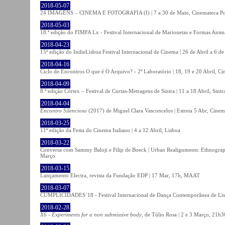
2018-05-07
24 IMAGENS – CINEMA E FOTOGRAFIA (I) | 7 a 30 de Maio, Cinemateca Po
2018-05-03
18.ª edição do FIMFA Lx - Festival Internacional de Marionetas e Formas Anim
2018-04-23
15ª edição do IndieLisboa Festival Internacional de Cinema | 26 de Abril a 6 d
2018-04-16
Ciclo de Encontros O que é O Arquivo? - 2º Laboratório | 18, 19 e 20 Abril, C
2018-04-09
8.ª edição Córtex – Festival de Curtas-Metragens de Sintra | 11 a 18 Abril, Sintr
2018-04-04
Encontro Silencioso
(2017) de Miguel Clara Vasconcelos | Estreia 5 Abr, Cinem
2018-03-25
11ª edição da Festa do Cinema Italiano | 4 a 12 Abril, Lisboa
2018-03-22
Conversa com Sammy Baloji e Filip de Boeck | Urban Realignments: Ethnographi
Março
2018-03-15
Lançamento Electra, revista da Fundação EDP | 17 Mar, 17h, MAAT
2018-03-07
CUMPLICIDADES´18 - Festival Internacional de Dança Contemporânea de Lisb
2018-02-28
X6 - Experiments for a non submissive body
, de Túlio Rosa | 2 e 3 Março, 21h3