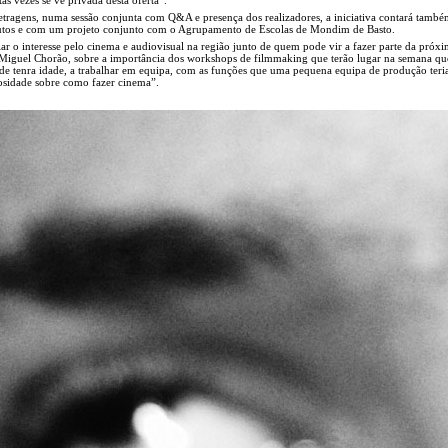
metragens, numa sessão conjunta com Q&A e presença dos realizadores, a iniciativa contará tamb
utos e com um projeto conjunto com o Agrupamento de Escolas de Mondim de Basto.
ar o interesse pelo cinema e audiovisual na região junto de quem pode vir a fazer parte da próx
 Miguel Chorão, sobre a importância dos workshops de filmmaking que terão lugar na semana qu
de tenra idade, a trabalhar em equipa, com as funções que uma pequena equipa de produção teria
riosidade sobre como fazer cinema”.