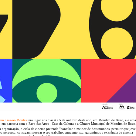
 em Trás-os-Montes
terá lugar nos dias 4 e 5 de outubro deste ano, em Mondim de Basto, e é uma
es, em parceria com o Favo das Artes - Casa da Cultura e a Câmara Municipal de Mondim de Basto
 organização, o ciclo de cinema pretende “conciliar o melhor de dois mundos: permitir que jove
seu percurso, consigam mostrar o seu trabalho; enquanto isto, garantimos a existência de cinema
s vezes se vê privada desta oferta”.