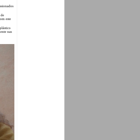
ssionados
 de
com este
plástico
ente nas