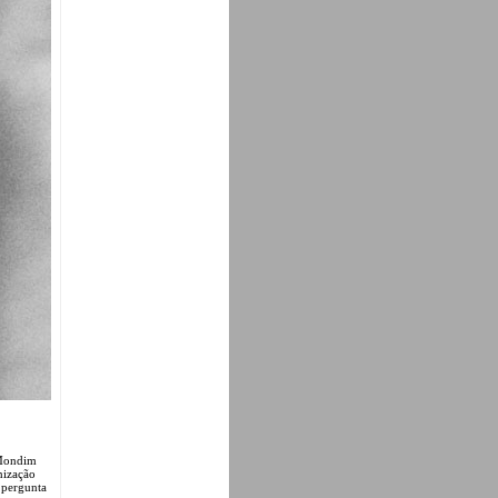
 Mondim
nização
 pergunta