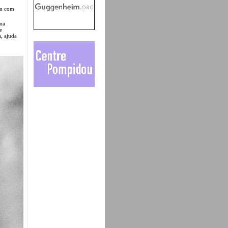
ém com
ima
e
, ajuda