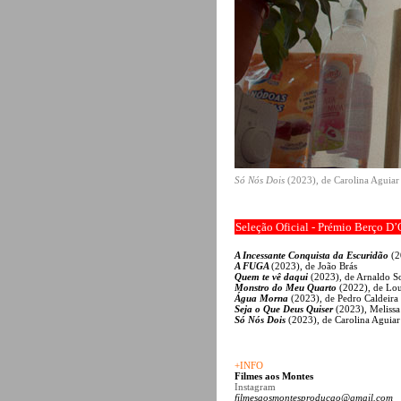
Só Nós Dois
(2023), de Carolina Aguia
Seleção Oficial - Prémio Berço D
A Incessante Conquista da Escuridão
(2
A FUGA
(2023), de João Brás
Quem te vê daqui
(2023), de Arnaldo S
Monstro do Meu Quarto
(2022), de Lo
Água Morna
(2023), de Pedro Caldeira
Seja o Que Deus Quiser
(2023), Melissa
Só Nós Dois
(2023), de Carolina Aguiar
+INFO
Filmes aos Montes
Instagram
filmesaosmontesproducao@gmail.com