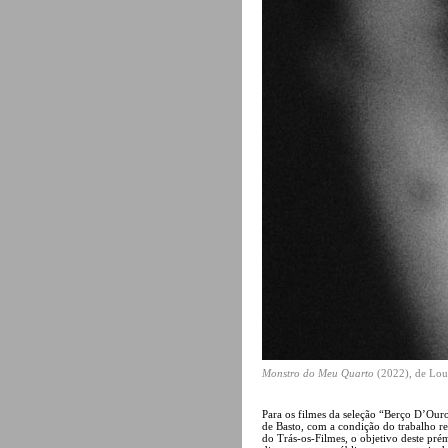
Monstro do Meu Quarto
(2022), de Lo
Para os filmes da seleção “Berço D’Ou
de Basto, com a condição do trabalho re
do Trás-os-Filmes, o objetivo deste pré