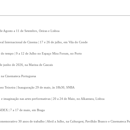
 de Agosto a 11 de Setembro, Oeiras e Lisboa
ival Internacional de Cinema | 17 e 26 de julho, em Vila do Conde
 do tempo | 9 a 12 de Julho no Espaço Mira Forum, no Porto
8 de junho de 2026, na Marina de Cascais
, na Cinemateca Portuguesa
Inez Teixeira | Inauguração 29 de maio, às 18h30, SNBA
e imaginação nas artes performativas | 20 a 24 de Maio, no Alkantara, Lisboa
 INDEX | 7 a 17 de maio, em Braga
omemorativo 30 anos de trabalho | Abril a Julho, na Culturgest, Pavilhão Branco e Cinemateca P