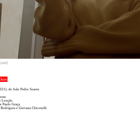
r
[still]
’Ouro
021), de João Pedro Soares
ousa
u Loução
 e Paulo Graça
 Rodrigues e Giovana Chiconelli