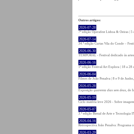
Outros artigos:
2026-07-28
7ª edição Operafest Lisboa & Oeiras | 5
2026-07-14
34.ª edição Curtas Vila do Conde – Fest
2026-06-30
TEMPORAL - Festival dedicado às artes
2026-06-16
1ª edição Festival Art Explora | 18 a 2
2026-06-04
Filmes de João Penalva | 8 e 9 de Junho
2026-05-28
Exposição
quarenta dias sem deus
, de 
2026-05-19
Ciclo matéria leve 2026 - Sobre imagem 
2026-05-07
3.ª edição Bienal de Arte e Tecnologia
2026-04-16
Retrospectiva João Penalva: Programa c
2026-03-29