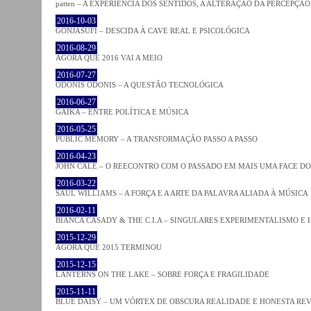
patten – A EXPERIÊNCIA DOS SENTIDOS, A ALTERAÇÃO DA PERCEPÇÃO
2016-10-03
GONJASUFI – DESCIDA À CAVE REAL E PSICOLÓGICA
2016-08-29
AGORA QUE 2016 VAI A MEIO
2016-07-27
ODONIS ODONIS – A QUESTÃO TECNOLÓGICA
2016-06-27
GAIKA – ENTRE POLÍTICA E MÚSICA
2016-05-25
PUBLIC MEMORY – A TRANSFORMAÇÃO PASSO A PASSO
2016-04-23
JOHN CALE – O REECONTRO COM O PASSADO EM MAIS UMA FACE D
2016-03-22
SAUL WILLIAMS – A FORÇA E A ARTE DA PALAVRA ALIADA À MÚSICA
2016-02-11
BIANCA CASADY & THE C.I.A – SINGULARES EXPERIMENTALISMO E
2015-12-29
AGORA QUE 2015 TERMINOU
2015-12-15
LANTERNS ON THE LAKE – SOBRE FORÇA E FRAGILIDADE
2015-11-11
BLUE DAISY – UM VÓRTEX DE OBSCURA REALIDADE E HONESTA RE