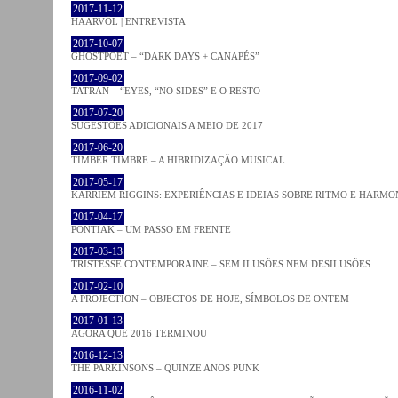
2017-11-12
HAARVÖL | ENTREVISTA
2017-10-07
GHOSTPOET – “DARK DAYS + CANAPÉS”
2017-09-02
TATRAN – “EYES, “NO SIDES” E O RESTO
2017-07-20
SUGESTÕES ADICIONAIS A MEIO DE 2017
2017-06-20
TIMBER TIMBRE – A HIBRIDIZAÇÃO MUSICAL
2017-05-17
KARRIEM RIGGINS: EXPERIÊNCIAS E IDEIAS SOBRE RITMO E HARMO
2017-04-17
PONTIAK – UM PASSO EM FRENTE
2017-03-13
TRISTESSE CONTEMPORAINE – SEM ILUSÕES NEM DESILUSÕES
2017-02-10
A PROJECTION – OBJECTOS DE HOJE, SÍMBOLOS DE ONTEM
2017-01-13
AGORA QUE 2016 TERMINOU
2016-12-13
THE PARKINSONS – QUINZE ANOS PUNK
2016-11-02