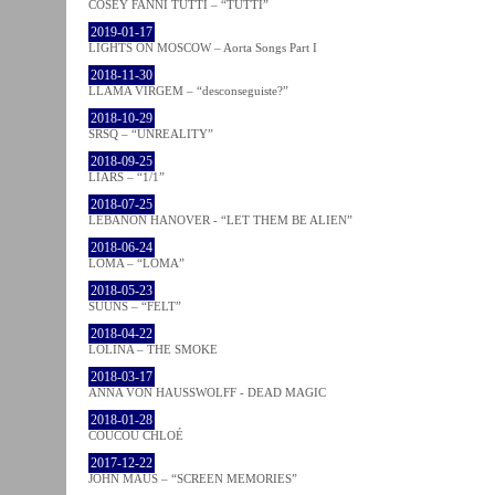
COSEY FANNI TUTTI – “TUTTI”
2019-01-17
LIGHTS ON MOSCOW – Aorta Songs Part I
2018-11-30
LLAMA VIRGEM – “desconseguiste?”
2018-10-29
SRSQ – “UNREALITY”
2018-09-25
LIARS – “1/1”
2018-07-25
LEBANON HANOVER - “LET THEM BE ALIEN”
2018-06-24
LOMA – “LOMA”
2018-05-23
SUUNS – “FELT”
2018-04-22
LOLINA – THE SMOKE
2018-03-17
ANNA VON HAUSSWOLFF - DEAD MAGIC
2018-01-28
COUCOU CHLOÉ
2017-12-22
JOHN MAUS – “SCREEN MEMORIES”