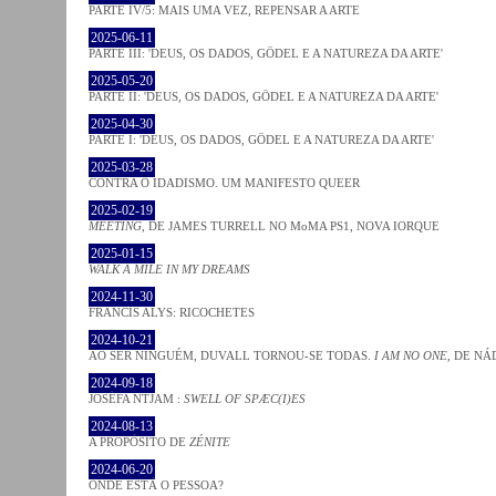
PARTE IV/5: MAIS UMA VEZ, REPENSAR A ARTE
2025-06-11
PARTE III: 'DEUS, OS DADOS, GÖDEL E A NATUREZA DA ARTE'
2025-05-20
PARTE II: 'DEUS, OS DADOS, GÖDEL E A NATUREZA DA ARTE'
2025-04-30
PARTE I: 'DEUS, OS DADOS, GÖDEL E A NATUREZA DA ARTE'
2025-03-28
CONTRA O IDADISMO. UM MANIFESTO QUEER
2025-02-19
MEETING
, DE JAMES TURRELL NO MoMA PS1, NOVA IORQUE
2025-01-15
WALK A MILE IN MY DREAMS
2024-11-30
FRANCIS ALYS: RICOCHETES
2024-10-21
AO SER NINGUÉM, DUVALL TORNOU-SE TODAS.
I AM NO ONE
, DE NÁ
2024-09-18
JOSÈFA NTJAM :
SWELL OF SPÆC(I)ES
2024-08-13
A PROPÓSITO DE
ZÉNITE
2024-06-20
ONDE ESTÁ O PESSOA?