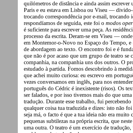
quilómetros de distância e ainda assim escrever
Paris e eu estava em Lisboa ou Viseu — divido-
trocando correspondência por e-mail, trocando i
respondíamos de seguida, este foi o
modos oper
é suficiente para escrever uma peça. As residênci
processo da escrita. Deram-se em Viseu — onde
em Montemor-o-Novo no Espaço do Tempo, e em 
de abordagem ao texto. O encontro foi e é fund
que não é por acaso que um grupo de teatro se 
companhia, na companhia uns dos outros. O proc
estudado à partida. Fomos descobrindo à medi
que achei muito curiosa: eu escrevo em portuguê
vezes conversamos em inglês, para nos entende
português do Cédric é inexistente (risos). Os te
ser falados, e por isso tivemos mais do que uma 
tradução. Durante esse trabalho, fui percebendo m
qualquer coisa tua traduzida e dizes: isto não fo
seja má, o facto é que a tua ideia não era muito 
pequenas subtilezas na própria escrita, que nest
uma outra. O teatro é um exercício de tradução, 