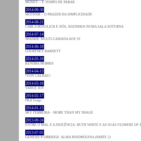
MONEY – É TEMPO DE PARAR
2014-09-30
MOTHXR – O PRAZER DA SIMPLICIDADE
2014-08-21
CARLA BOZULICH E NÓS, SOZINHOS NUMA SALA SOTURNA
2014-07-14
SHAMIR: MULTI-CAMADA AOS 19
2014-06-18
COURTNEY BARNETT
2014-05-19
KENDRA MORRIS
2014-04-15
!VON CALHAU!
2014-03-18
VANCE JOY
2014-02-17
FKA Twigs
2014-01-15
SKY FERREIRA – MORE THAN MY IMAGE
2013-09-24
ENTRE O MAL E A INOCÊNCIA: RUTH WHITE E AS SUAS
FLOWERS OF 
2013-07-05
GENESIS P-ORRIDGE: ALMA PANDRÓGINA (PARTE 2)