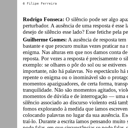
Rodrigo Fonseca:
O silêncio pode ser algo a
perturbador. A ausência de uma resposta é esse
desejo de silêncio esse lado? Esse fetiche pela
Guilherme Gomes:
A ausência de resposta tem
bastante e que procuro muitas vezes praticar na
enigma. Nas alturas em que nos damos conta de 
reposta. Por vezes a resposta é precisamente o
exemplo: se olhares o pôr do sol ou se estiveres
importante, não há palavras. No espectáculo h
repente o enigma ou o inominável são o protago
momentos apaziguadores, de certa forma, trans
tranquilidade. Não são momentos agitados, viole
momentos de dúvida e de interrogação — uma es
silêncio associado ao discurso violento está ta
fomos explorando à medida que íamos escrevendo
colocando palavras no lugar da sua ausência. Esc
traí-lo. Durante a escrita íamos pensando muito
pode falar, em que circunstâncias se pode fala