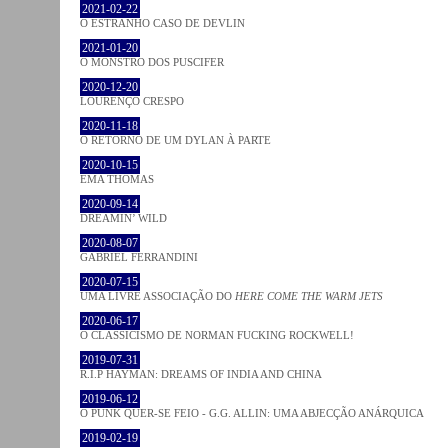
2021-02-22
O ESTRANHO CASO DE DEVLIN
2021-01-20
O MONSTRO DOS PUSCIFER
2020-12-20
LOURENÇO CRESPO
2020-11-18
O RETORNO DE UM DYLAN À PARTE
2020-10-15
EMA THOMAS
2020-09-14
DREAMIN’ WILD
2020-08-07
GABRIEL FERRANDINI
2020-07-15
UMA LIVRE ASSOCIAÇÃO DO
HERE COME THE WARM JETS
2020-06-17
O CLASSICISMO DE NORMAN FUCKING ROCKWELL!
2019-07-31
R.I.P HAYMAN: DREAMS OF INDIA AND CHINA
2019-06-12
O PUNK QUER-SE FEIO - G.G. ALLIN: UMA ABJECÇÃO ANÁRQUICA
2019-02-19