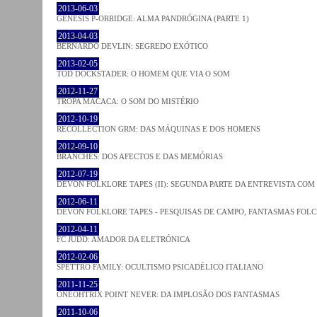
2013-06-03
GENESIS P-ORRIDGE: ALMA PANDRÓGINA (PARTE 1)
2013-04-03
BERNARDO DEVLIN: SEGREDO EXÓTICO
2013-02-05
TOD DOCKSTADER: O HOMEM QUE VIA O SOM
2012-11-27
TROPA MACACA: O SOM DO MISTÉRIO
2012-10-19
RECOLLECTION GRM: DAS MÁQUINAS E DOS HOMENS
2012-09-10
BRANCHES: DOS AFECTOS E DAS MEMÓRIAS
2012-07-19
DEVON FOLKLORE TAPES (II): SEGUNDA PARTE DA ENTREVISTA CO
2012-06-11
DEVON FOLKLORE TAPES - PESQUISAS DE CAMPO, FANTASMAS FOL
2012-04-11
FC JUDD: AMADOR DA ELETRÓNICA
2012-02-06
SPETTRO FAMILY: OCULTISMO PSICADÉLICO ITALIANO
2011-11-25
ONEOHTRIX POINT NEVER: DA IMPLOSÃO DOS FANTASMAS
2011-10-06