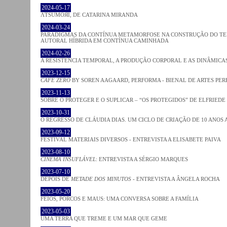
2024-05-17
ΛƬSUMOЯI, DE CATARINA MIRANDA
2024-03-24
PARADIGMAS DA CONTÍNUA METAMORFOSE NA CONSTRUÇÃO DO TEM
AUTORAL HÍBRIDA EM CONTÍNUA CAMINHADA
2024-02-26
A RESISTÊNCIA TEMPORAL, A PRODUÇÃO CORPORAL E AS DINÂMIC
2023-12-15
CAFE ZERO
BY SOREN AAGAARD, PERFORMA - BIENAL DE ARTES PE
2023-11-13
SOBRE O PROTEGER E O SUPLICAR – “OS PROTEGIDOS” DE ELFRIEDE
2023-10-31
O REGRESSO DE CLÁUDIA DIAS. UM CICLO DE CRIAÇÃO DE 10 ANOS 
2023-09-12
FESTIVAL MATERIAIS DIVERSOS - ENTREVISTA A ELISABETE PAIVA
2023-08-10
CINEMA INSUFLÁVEL
: ENTREVISTA A SÉRGIO MARQUES
2023-07-10
DEPOIS DE
METADE DOS MINUTOS
- ENTREVISTA A ÂNGELA ROCHA
2023-05-20
FEIOS, PORCOS E MAUS: UMA CONVERSA SOBRE A FAMÍLIA
2023-05-03
UMA TERRA QUE TREME E UM MAR QUE GEME