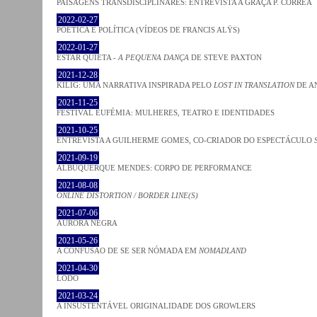
PAISAGENS TRANSDISCIPLINARES: ENTREVISTA A GRAÇA P. CORRÊA
2022-02-27
POÉTICA E POLÍTICA (VÍDEOS DE FRANCIS ALŸS)
2022-01-27
ESTAR QUIETA -
A PEQUENA DANÇA
DE STEVE PAXTON
2021-12-28
KILIG: UMA NARRATIVA INSPIRADA PELO
LOST IN TRANSLATION
DE A
2021-11-25
FESTIVAL EUFÉMIA: MULHERES, TEATRO E IDENTIDADES
2021-10-25
ENTREVISTA A GUILHERME GOMES, CO-CRIADOR DO ESPECTÁCULO
2021-09-19
ALBUQUERQUE MENDES: CORPO DE PERFORMANCE
2021-08-08
ONLINE DISTORTION / BORDER LINE(S)
2021-07-06
AURORA NEGRA
2021-05-26
A CONFUSÃO DE SE SER NÓMADA EM
NOMADLAND
2021-04-30
LODO
2021-03-24
A INSUSTENTÁVEL ORIGINALIDADE DOS GROWLERS