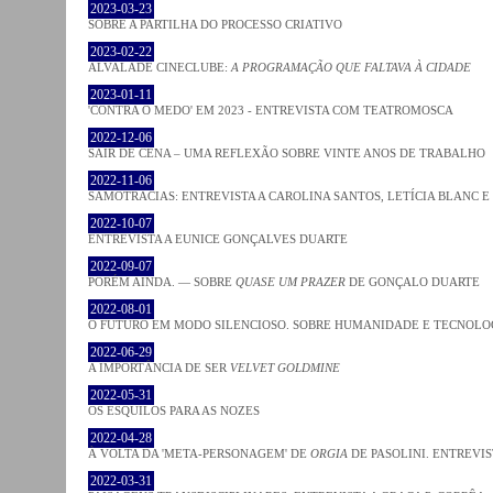
2023-03-23
SOBRE A PARTILHA DO PROCESSO CRIATIVO
2023-02-22
ALVALADE CINECLUBE:
A PROGRAMAÇÃO QUE FALTAVA À CIDADE
2023-01-11
'CONTRA O MEDO' EM 2023 - ENTREVISTA COM TEATROMOSCA
2022-12-06
SAIR DE CENA – UMA REFLEXÃO SOBRE VINTE ANOS DE TRABALHO
2022-11-06
SAMOTRACIAS: ENTREVISTA A CAROLINA SANTOS, LETÍCIA BLANC E
2022-10-07
ENTREVISTA A EUNICE GONÇALVES DUARTE
2022-09-07
PORÉM AINDA. — SOBRE
QUASE UM PRAZER
DE GONÇALO DUARTE
2022-08-01
O FUTURO EM MODO SILENCIOSO. SOBRE HUMANIDADE E TECNOLO
2022-06-29
A IMPORTÂNCIA DE SER
VELVET GOLDMINE
2022-05-31
OS ESQUILOS PARA AS NOZES
2022-04-28
À VOLTA DA 'META-PERSONAGEM' DE
ORGIA
DE PASOLINI. ENTREVIS
2022-03-31