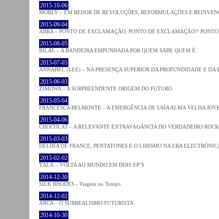
2015-10-06
MORLY – EM REDOR DE REVOLUÇÕES, REFORMULAÇÕES E REINVEN
2015-09-04
ABRA – PONTO DE EXCLAMAÇÃO, PONTO DE EXCLAMAÇÃO!! PONTO 
2015-08-05
BILAL – A BANDEIRA EMPUNHADA POR QUEM SABE QUEM É
2015-07-05
ANNABEL (LEE) – NA PRESENÇA SUPERIOR DA PROFUNDIDADE E DA
2015-06-03
ZIMOWA – A SURPREENDENTE ORIGEM DO FUTURO
2015-05-04
FRANCESCA BELMONTE – A EMERGÊNCIA DE UMA ALMA VELHA JOV
2015-04-06
CHOCOLAT – A RELEVANTE EXTRAVAGÂNCIA DO VERDADEIRO ROCK
2015-03-03
DELHIA DE FRANCE, PENTATONES E O LIRISMO NA ERA ELECTRÓNIC
2015-02-02
TĀLĀ – VOLTA AO MUNDO EM DOIS EP’S
2014-12-30
SILK RHODES - Viagem no Tempo
2014-12-02
ARCA – O SURREALISMO FUTURISTA
2014-10-30