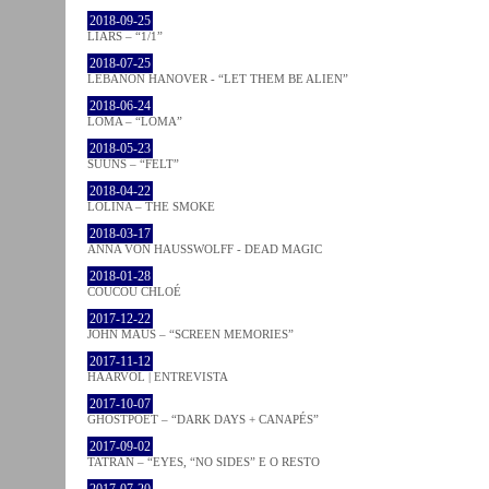
2018-09-25
LIARS – “1/1”
2018-07-25
LEBANON HANOVER - “LET THEM BE ALIEN”
2018-06-24
LOMA – “LOMA”
2018-05-23
SUUNS – “FELT”
2018-04-22
LOLINA – THE SMOKE
2018-03-17
ANNA VON HAUSSWOLFF - DEAD MAGIC
2018-01-28
COUCOU CHLOÉ
2017-12-22
JOHN MAUS – “SCREEN MEMORIES”
2017-11-12
HAARVÖL | ENTREVISTA
2017-10-07
GHOSTPOET – “DARK DAYS + CANAPÉS”
2017-09-02
TATRAN – “EYES, “NO SIDES” E O RESTO
2017-07-20