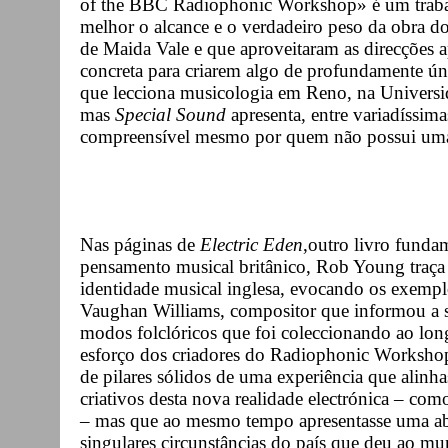
of the BBC Radiophonic Workshop» é um trabal
melhor o alcance e o verdadeiro peso da obra d
de Maida Vale e que aproveitaram as direcções a
concreta para criarem algo de profundamente ún
que lecciona musicologia em Reno, na Universi
mas
Special Sound
apresenta, entre variadíssima
compreensível mesmo por quem não possui uma
Nas páginas de
Electric Eden
,outro livro fund
pensamento musical britânico, Rob Young traça
identidade musical inglesa, evocando os exempl
Vaughan Williams, compositor que informou a 
modos folclóricos que foi coleccionando ao long
esforço dos criadores do Radiophonic Workshop 
de pilares sólidos de uma experiência que alinh
criativos desta nova realidade electrónica – co
– mas que ao mesmo tempo apresentasse uma ab
singulares circunstâncias do país que deu ao m