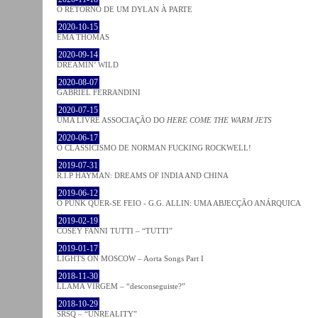
O RETORNO DE UM DYLAN À PARTE
2020-10-15
EMA THOMAS
2020-09-14
DREAMIN’ WILD
2020-08-07
GABRIEL FERRANDINI
2020-07-15
UMA LIVRE ASSOCIAÇÃO DO
HERE COME THE WARM JETS
2020-06-17
O CLASSICISMO DE NORMAN FUCKING ROCKWELL!
2019-07-31
R.I.P HAYMAN: DREAMS OF INDIA AND CHINA
2019-06-12
O PUNK QUER-SE FEIO - G.G. ALLIN: UMA ABJECÇÃO ANÁRQUICA
2019-02-19
COSEY FANNI TUTTI – “TUTTI”
2019-01-17
LIGHTS ON MOSCOW – Aorta Songs Part I
2018-11-30
LLAMA VIRGEM – “desconseguiste?”
2018-10-29
SRSQ – “UNREALITY”