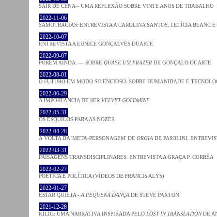
SAIR DE CENA – UMA REFLEXÃO SOBRE VINTE ANOS DE TRABALHO
2022-11-06
SAMOTRACIAS: ENTREVISTA A CAROLINA SANTOS, LETÍCIA BLANC E
2022-10-07
ENTREVISTA A EUNICE GONÇALVES DUARTE
2022-09-07
PORÉM AINDA. — SOBRE
QUASE UM PRAZER
DE GONÇALO DUARTE
2022-08-01
O FUTURO EM MODO SILENCIOSO. SOBRE HUMANIDADE E TECNOLO
2022-06-29
A IMPORTÂNCIA DE SER
VELVET GOLDMINE
2022-05-31
OS ESQUILOS PARA AS NOZES
2022-04-28
À VOLTA DA 'META-PERSONAGEM' DE
ORGIA
DE PASOLINI. ENTREVIS
2022-03-31
PAISAGENS TRANSDISCIPLINARES: ENTREVISTA A GRAÇA P. CORRÊA
2022-02-27
POÉTICA E POLÍTICA (VÍDEOS DE FRANCIS ALŸS)
2022-01-27
ESTAR QUIETA -
A PEQUENA DANÇA
DE STEVE PAXTON
2021-12-28
KILIG: UMA NARRATIVA INSPIRADA PELO
LOST IN TRANSLATION
DE A