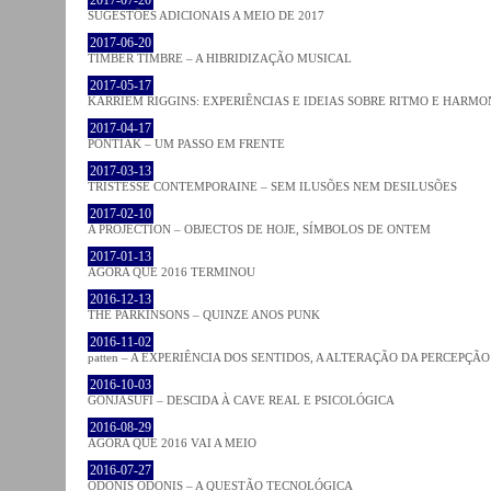
SUGESTÕES ADICIONAIS A MEIO DE 2017
2017-06-20
TIMBER TIMBRE – A HIBRIDIZAÇÃO MUSICAL
2017-05-17
KARRIEM RIGGINS: EXPERIÊNCIAS E IDEIAS SOBRE RITMO E HARMO
2017-04-17
PONTIAK – UM PASSO EM FRENTE
2017-03-13
TRISTESSE CONTEMPORAINE – SEM ILUSÕES NEM DESILUSÕES
2017-02-10
A PROJECTION – OBJECTOS DE HOJE, SÍMBOLOS DE ONTEM
2017-01-13
AGORA QUE 2016 TERMINOU
2016-12-13
THE PARKINSONS – QUINZE ANOS PUNK
2016-11-02
patten – A EXPERIÊNCIA DOS SENTIDOS, A ALTERAÇÃO DA PERCEPÇÃO
2016-10-03
GONJASUFI – DESCIDA À CAVE REAL E PSICOLÓGICA
2016-08-29
AGORA QUE 2016 VAI A MEIO
2016-07-27
ODONIS ODONIS – A QUESTÃO TECNOLÓGICA