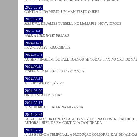
2025-03-28
CONTRA O IDADISMO. UM MANIFESTO QUEER
2025-02-19
MEETING
, DE JAMES TURRELL NO MoMA PS1, NOVA IORQUE
2025-01-15
WALK A MILE IN MY DREAMS
2024-11-30
FRANCIS ALYS: RICOCHETES
2024-10-21
AO SER NINGUÉM, DUVALL TORNOU-SE TODAS.
I AM NO ONE
, DE NÁ
2024-09-18
JOSÈFA NTJAM :
SWELL OF SPÆC(I)ES
2024-08-13
A PROPÓSITO DE
ZÉNITE
2024-06-20
ONDE ESTÁ O PESSOA?
2024-05-17
ΛƬSUMOЯI, DE CATARINA MIRANDA
2024-03-24
PARADIGMAS DA CONTÍNUA METAMORFOSE NA CONSTRUÇÃO DO TEM
AUTORAL HÍBRIDA EM CONTÍNUA CAMINHADA
2024-02-26
A RESISTÊNCIA TEMPORAL, A PRODUÇÃO CORPORAL E AS DINÂMIC