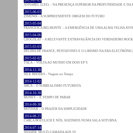
2015-07-05
ANNABEL (LEE) – NA PRESENÇA SUPERIOR DA PROFUNDIDADE E DA
2015-06-03
ZIMOWA – A SURPREENDENTE ORIGEM DO FUTURO
2015-05-04
FRANCESCA BELMONTE – A EMERGÊNCIA DE UMA ALMA VELHA JOV
2015-04-06
CHOCOLAT – A RELEVANTE EXTRAVAGÂNCIA DO VERDADEIRO ROCK
2015-03-03
DELHIA DE FRANCE, PENTATONES E O LIRISMO NA ERA ELECTRÓNIC
2015-02-02
TĀLĀ – VOLTA AO MUNDO EM DOIS EP’S
2014-12-30
SILK RHODES - Viagem no Tempo
2014-12-02
ARCA – O SURREALISMO FUTURISTA
2014-10-30
MONEY – É TEMPO DE PARAR
2014-09-30
MOTHXR – O PRAZER DA SIMPLICIDADE
2014-08-21
CARLA BOZULICH E NÓS, SOZINHOS NUMA SALA SOTURNA
2014-07-14
SHAMIR: MULTI-CAMADA AOS 19