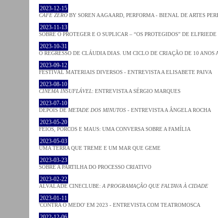
2023-12-15
CAFE ZERO
BY SOREN AAGAARD, PERFORMA - BIENAL DE ARTES PE
2023-11-13
SOBRE O PROTEGER E O SUPLICAR – “OS PROTEGIDOS” DE ELFRIEDE
2023-10-31
O REGRESSO DE CLÁUDIA DIAS. UM CICLO DE CRIAÇÃO DE 10 ANOS 
2023-09-12
FESTIVAL MATERIAIS DIVERSOS - ENTREVISTA A ELISABETE PAIVA
2023-08-10
CINEMA INSUFLÁVEL
: ENTREVISTA A SÉRGIO MARQUES
2023-07-10
DEPOIS DE
METADE DOS MINUTOS
- ENTREVISTA A ÂNGELA ROCHA
2023-05-20
FEIOS, PORCOS E MAUS: UMA CONVERSA SOBRE A FAMÍLIA
2023-05-03
UMA TERRA QUE TREME E UM MAR QUE GEME
2023-03-23
SOBRE A PARTILHA DO PROCESSO CRIATIVO
2023-02-22
ALVALADE CINECLUBE:
A PROGRAMAÇÃO QUE FALTAVA À CIDADE
2023-01-11
'CONTRA O MEDO' EM 2023 - ENTREVISTA COM TEATROMOSCA
2022-12-06