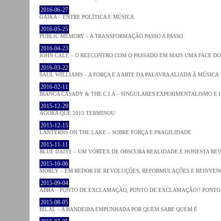
2016-06-27
GAIKA – ENTRE POLÍTICA E MÚSICA
2016-05-25
PUBLIC MEMORY – A TRANSFORMAÇÃO PASSO A PASSO
2016-04-23
JOHN CALE – O REECONTRO COM O PASSADO EM MAIS UMA FACE D
2016-03-22
SAUL WILLIAMS – A FORÇA E A ARTE DA PALAVRA ALIADA À MÚSICA
2016-02-11
BIANCA CASADY & THE C.I.A – SINGULARES EXPERIMENTALISMO E
2015-12-29
AGORA QUE 2015 TERMINOU
2015-12-15
LANTERNS ON THE LAKE – SOBRE FORÇA E FRAGILIDADE
2015-11-11
BLUE DAISY – UM VÓRTEX DE OBSCURA REALIDADE E HONESTA RE
2015-10-06
MORLY – EM REDOR DE REVOLUÇÕES, REFORMULAÇÕES E REINVEN
2015-09-04
ABRA – PONTO DE EXCLAMAÇÃO, PONTO DE EXCLAMAÇÃO!! PONTO 
2015-08-05
BILAL – A BANDEIRA EMPUNHADA POR QUEM SABE QUEM É