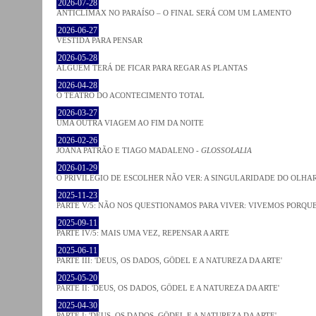
2026-07-28
ANTICLÍMAX NO PARAÍSO – O FINAL SERÁ COM UM LAMENTO
2026-06-27
VESTIDA PARA PENSAR
2026-05-28
ALGUÉM TERÁ DE FICAR PARA REGAR AS PLANTAS
2026-04-28
O TEATRO DO ACONTECIMENTO TOTAL
2026-03-27
UMA OUTRA VIAGEM AO FIM DA NOITE
2026-02-26
JOANA PATRÃO E TIAGO MADALENO -
GLOSSOLALIA
2026-01-29
O PRIVILÉGIO DE ESCOLHER NÃO VER: A SINGULARIDADE DO OLHA
2025-11-23
PARTE V/5: NÃO NOS QUESTIONAMOS PARA VIVER: VIVEMOS PORQ
2025-09-11
PARTE IV/5: MAIS UMA VEZ, REPENSAR A ARTE
2025-06-11
PARTE III: 'DEUS, OS DADOS, GÖDEL E A NATUREZA DA ARTE'
2025-05-20
PARTE II: 'DEUS, OS DADOS, GÖDEL E A NATUREZA DA ARTE'
2025-04-30
PARTE I: 'DEUS, OS DADOS, GÖDEL E A NATUREZA DA ARTE'