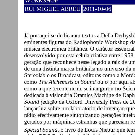
WORKSHOP
RUI MIGUEL ABREU
2011-10-06
Já por aqui se dedicaram textos a Delia Derbys
eminentes figuras do Radiophonic Workshop da
música electrónica britânica. O carácter essencia
desenvolvido por esta célula criativa entre 195
geração que reconhece nesse legado a raiz de um
de uma distinta marca britânica no universo da
Stereolab e os Broadcast, editoras como a Mor
como
The Alchemists of Sound
ou o por aqui 
como a que recentemente se inaugurou no Scie
dedicada à visionária Oramics Machine de Dap
Sound (
edição da Oxford University Press de 2
lançar luz sobre um laboratório de invenção que
rádio efectivamente sintonizando gerações intei
gerados por máquinas estranhas que pareciam re
Special Sound
, o livro de Louis Niebur que tem