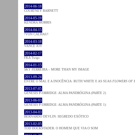
2014-06-18
COURTNEY BARNETT
2014-05-19
KENDRA MORRIS
2014-04-15
!VON CALHAU!
2014-03-18
VANCE JOY
2014-02-17
FKA Twigs
2014-01-15
SKY FERREIRA – MORE THAN MY IMAGE
2013-09-24
ENTRE O MAL E A INOCÊNCIA: RUTH WHITE E AS SUAS
FLOWERS OF 
2013-07-05
GENESIS P-ORRIDGE: ALMA PANDRÓGINA (PARTE 2)
2013-06-03
GENESIS P-ORRIDGE: ALMA PANDRÓGINA (PARTE 1)
2013-04-03
BERNARDO DEVLIN: SEGREDO EXÓTICO
2013-02-05
TOD DOCKSTADER: O HOMEM QUE VIA O SOM