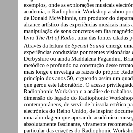
exemplos, onde as explorações musicais electrón
academia, o Radiophonic Workshop acabou por 
de Donald McWhinnie, um produtor do departa
alcance artístico das experiências musicais mais
manipulação de sons concretos em fita magnétic
livro
The Art of Radio
, uma das fontes citadas 
Através da leitura de
Special Sound
emerge uma 
experiências conduzidas por mentes visionárias
Derbyshire ou ainda Maddalena Fagandini, Bri
metódico e profundo na construção desse retrat
mais longe e investiga as raízes do próprio R
princípio dos anos 50, erguendo assim um quadr
que gerou este laboratório. O acesso privilegia
Radiophonic Workshop e a análise de trabalhos e
dimensão do legado do Radiophonic Workshop q
contemporâneos, de servir de bússola estética pa
electrónica do Reino Unido, de inspirar documen
uma abordagem que apesar de académica consegu
absolutamente fascinante, vivamente recomendad
particular das criações do Radiophonic Worksh