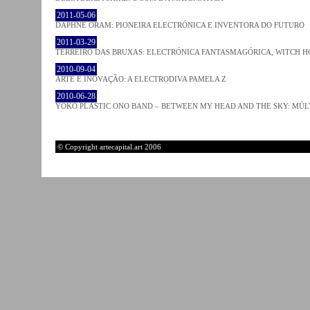
2011-05-06
DAPHNE ORAM: PIONEIRA ELECTRÓNICA E INVENTORA DO FUTURO
2011-03-29
TERREIRO DAS BRUXAS: ELECTRÓNICA FANTASMAGÓRICA, WITCH HO
2010-09-04
ARTE E INOVAÇÃO: A ELECTRODIVA PAMELA Z
2010-06-28
YOKO PLASTIC ONO BAND – BETWEEN MY HEAD AND THE SKY: MÚLT
© Copyright artecapital.art 2006