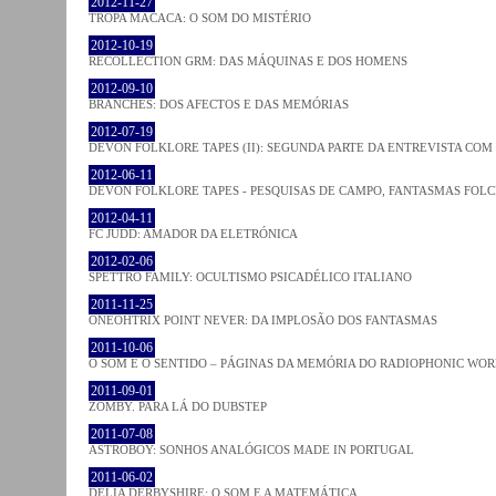
2012-11-27
TROPA MACACA: O SOM DO MISTÉRIO
2012-10-19
RECOLLECTION GRM: DAS MÁQUINAS E DOS HOMENS
2012-09-10
BRANCHES: DOS AFECTOS E DAS MEMÓRIAS
2012-07-19
DEVON FOLKLORE TAPES (II): SEGUNDA PARTE DA ENTREVISTA CO
2012-06-11
DEVON FOLKLORE TAPES - PESQUISAS DE CAMPO, FANTASMAS FOL
2012-04-11
FC JUDD: AMADOR DA ELETRÓNICA
2012-02-06
SPETTRO FAMILY: OCULTISMO PSICADÉLICO ITALIANO
2011-11-25
ONEOHTRIX POINT NEVER: DA IMPLOSÃO DOS FANTASMAS
2011-10-06
O SOM E O SENTIDO – PÁGINAS DA MEMÓRIA DO RADIOPHONIC WO
2011-09-01
ZOMBY. PARA LÁ DO DUBSTEP
2011-07-08
ASTROBOY: SONHOS ANALÓGICOS MADE IN PORTUGAL
2011-06-02
DELIA DERBYSHIRE: O SOM E A MATEMÁTICA