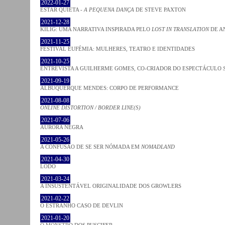
2022-01-27
ESTAR QUIETA -
A PEQUENA DANÇA
DE STEVE PAXTON
2021-12-28
KILIG: UMA NARRATIVA INSPIRADA PELO
LOST IN TRANSLATION
DE A
2021-11-25
FESTIVAL EUFÉMIA: MULHERES, TEATRO E IDENTIDADES
2021-10-25
ENTREVISTA A GUILHERME GOMES, CO-CRIADOR DO ESPECTÁCULO
2021-09-19
ALBUQUERQUE MENDES: CORPO DE PERFORMANCE
2021-08-08
ONLINE DISTORTION / BORDER LINE(S)
2021-07-06
AURORA NEGRA
2021-05-26
A CONFUSÃO DE SE SER NÓMADA EM
NOMADLAND
2021-04-30
LODO
2021-03-24
A INSUSTENTÁVEL ORIGINALIDADE DOS GROWLERS
2021-02-22
O ESTRANHO CASO DE DEVLIN
2021-01-20
O MONSTRO DOS PUSCIFER