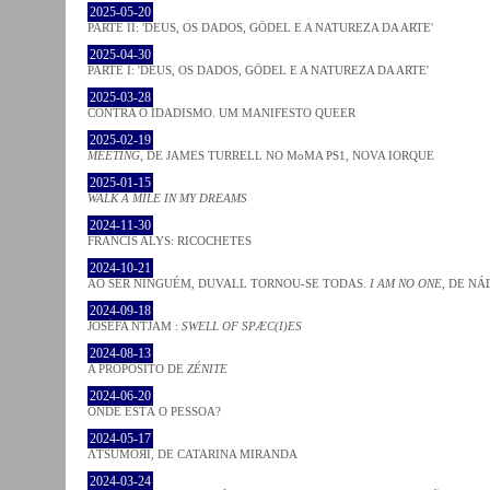
2025-05-20
PARTE II: 'DEUS, OS DADOS, GÖDEL E A NATUREZA DA ARTE'
2025-04-30
PARTE I: 'DEUS, OS DADOS, GÖDEL E A NATUREZA DA ARTE'
2025-03-28
CONTRA O IDADISMO. UM MANIFESTO QUEER
2025-02-19
MEETING
, DE JAMES TURRELL NO MoMA PS1, NOVA IORQUE
2025-01-15
WALK A MILE IN MY DREAMS
2024-11-30
FRANCIS ALYS: RICOCHETES
2024-10-21
AO SER NINGUÉM, DUVALL TORNOU-SE TODAS.
I AM NO ONE
, DE NÁ
2024-09-18
JOSÈFA NTJAM :
SWELL OF SPÆC(I)ES
2024-08-13
A PROPÓSITO DE
ZÉNITE
2024-06-20
ONDE ESTÁ O PESSOA?
2024-05-17
ΛƬSUMOЯI, DE CATARINA MIRANDA
2024-03-24