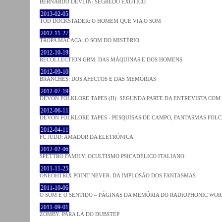
BERNARDO DEVLIN: SEGREDO EXÓTICO
2013-02-05
TOD DOCKSTADER: O HOMEM QUE VIA O SOM
2012-11-27
TROPA MACACA: O SOM DO MISTÉRIO
2012-10-19
RECOLLECTION GRM: DAS MÁQUINAS E DOS HOMENS
2012-09-10
BRANCHES: DOS AFECTOS E DAS MEMÓRIAS
2012-07-19
DEVON FOLKLORE TAPES (II): SEGUNDA PARTE DA ENTREVISTA CO
2012-06-11
DEVON FOLKLORE TAPES - PESQUISAS DE CAMPO, FANTASMAS FOL
2012-04-11
FC JUDD: AMADOR DA ELETRÓNICA
2012-02-06
SPETTRO FAMILY: OCULTISMO PSICADÉLICO ITALIANO
2011-11-25
ONEOHTRIX POINT NEVER: DA IMPLOSÃO DOS FANTASMAS
2011-10-06
O SOM E O SENTIDO – PÁGINAS DA MEMÓRIA DO RADIOPHONIC WO
2011-09-01
ZOMBY. PARA LÁ DO DUBSTEP