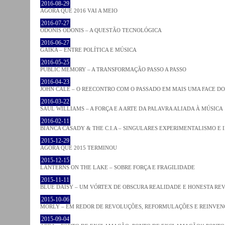
2016-08-29
AGORA QUE 2016 VAI A MEIO
2016-07-27
ODONIS ODONIS – A QUESTÃO TECNOLÓGICA
2016-06-27
GAIKA – ENTRE POLÍTICA E MÚSICA
2016-05-25
PUBLIC MEMORY – A TRANSFORMAÇÃO PASSO A PASSO
2016-04-23
JOHN CALE – O REECONTRO COM O PASSADO EM MAIS UMA FACE D
2016-03-22
SAUL WILLIAMS – A FORÇA E A ARTE DA PALAVRA ALIADA À MÚSICA
2016-02-11
BIANCA CASADY & THE C.I.A – SINGULARES EXPERIMENTALISMO E
2015-12-29
AGORA QUE 2015 TERMINOU
2015-12-15
LANTERNS ON THE LAKE – SOBRE FORÇA E FRAGILIDADE
2015-11-11
BLUE DAISY – UM VÓRTEX DE OBSCURA REALIDADE E HONESTA RE
2015-10-06
MORLY – EM REDOR DE REVOLUÇÕES, REFORMULAÇÕES E REINVEN
2015-09-04