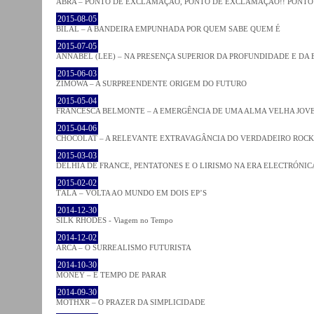
ABRA – PONTO DE EXCLAMAÇÃO, PONTO DE EXCLAMAÇÃO!! PONTO 
2015-08-05
BILAL – A BANDEIRA EMPUNHADA POR QUEM SABE QUEM É
2015-07-05
ANNABEL (LEE) – NA PRESENÇA SUPERIOR DA PROFUNDIDADE E DA
2015-06-03
ZIMOWA – A SURPREENDENTE ORIGEM DO FUTURO
2015-05-04
FRANCESCA BELMONTE – A EMERGÊNCIA DE UMA ALMA VELHA JOV
2015-04-06
CHOCOLAT – A RELEVANTE EXTRAVAGÂNCIA DO VERDADEIRO ROCK
2015-03-03
DELHIA DE FRANCE, PENTATONES E O LIRISMO NA ERA ELECTRÓNIC
2015-02-02
TĀLĀ – VOLTA AO MUNDO EM DOIS EP’S
2014-12-30
SILK RHODES - Viagem no Tempo
2014-12-02
ARCA – O SURREALISMO FUTURISTA
2014-10-30
MONEY – É TEMPO DE PARAR
2014-09-30
MOTHXR – O PRAZER DA SIMPLICIDADE