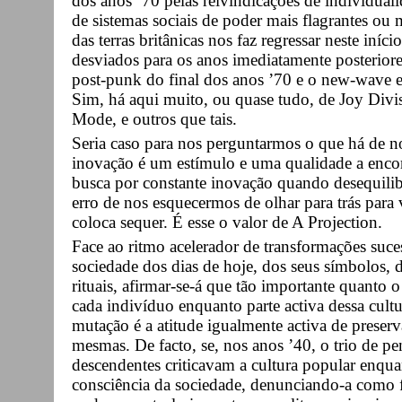
dos anos ’70 pelas reivindicações de individuali
de sistemas sociais de poder mais flagrantes ou 
das terras britânicas nos faz regressar neste iní
desviados para os anos imediatamente posteriore
post-punk do final dos anos ’70 e o new-wave e
Sim, há aqui muito, ou quase tudo, de Joy Div
Mode, e outros que tais.
Seria caso para nos perguntarmos o que há de n
inovação é um estímulo e uma qualidade a encora
busca por constante inovação quando desequilib
erro de nos esquecermos de olhar para trás para 
coloca sequer. É esse o valor de A Projection.
Face ao ritmo acelerador de transformações suces
sociedade dos dias de hoje, dos seus símbolos, d
rituais, afirmar-se-á que tão importante quanto 
cada indivíduo enquanto parte activa dessa cult
mutação é a atitude igualmente activa de preser
mesmas. De facto, se, nos anos ’40, o trio de pe
descendentes criticavam a cultura popular enqu
consciência da sociedade, denunciando-a como f