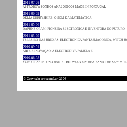
2011-07-08
ASTROBOY: SONHOS ANALÓGICOS MADE IN PORTUGAL
2011-06-02
DELIA DERBYSHIRE: O SOM E A MATEMÁTICA
2011-05-06
DAPHNE ORAM: PIONEIRA ELECTRÓNICA E INVENTORA DO FUTURO
2011-03-29
TERREIRO DAS BRUXAS: ELECTRÓNICA FANTASMAGÓRICA, WITCH HO
2010-09-04
ARTE E INOVAÇÃO: A ELECTRODIVA PAMELA Z
2010-06-28
YOKO PLASTIC ONO BAND – BETWEEN MY HEAD AND THE SKY: MÚLT
© Copyright artecapital.art 2006