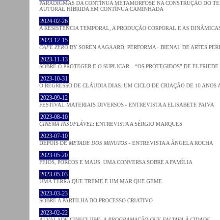
PARADIGMAS DA CONTÍNUA METAMORFOSE NA CONSTRUÇÃO DO TEM
AUTORAL HÍBRIDA EM CONTÍNUA CAMINHADA
2024-02-26
A RESISTÊNCIA TEMPORAL, A PRODUÇÃO CORPORAL E AS DINÂMIC
2023-12-15
CAFE ZERO
BY SOREN AAGAARD, PERFORMA - BIENAL DE ARTES PE
2023-11-13
SOBRE O PROTEGER E O SUPLICAR – “OS PROTEGIDOS” DE ELFRIEDE
2023-10-31
O REGRESSO DE CLÁUDIA DIAS. UM CICLO DE CRIAÇÃO DE 10 ANOS 
2023-09-12
FESTIVAL MATERIAIS DIVERSOS - ENTREVISTA A ELISABETE PAIVA
2023-08-10
CINEMA INSUFLÁVEL
: ENTREVISTA A SÉRGIO MARQUES
2023-07-10
DEPOIS DE
METADE DOS MINUTOS
- ENTREVISTA A ÂNGELA ROCHA
2023-05-20
FEIOS, PORCOS E MAUS: UMA CONVERSA SOBRE A FAMÍLIA
2023-05-03
UMA TERRA QUE TREME E UM MAR QUE GEME
2023-03-23
SOBRE A PARTILHA DO PROCESSO CRIATIVO
2023-02-22
ALVALADE CINECLUBE:
A PROGRAMAÇÃO QUE FALTAVA À CIDADE