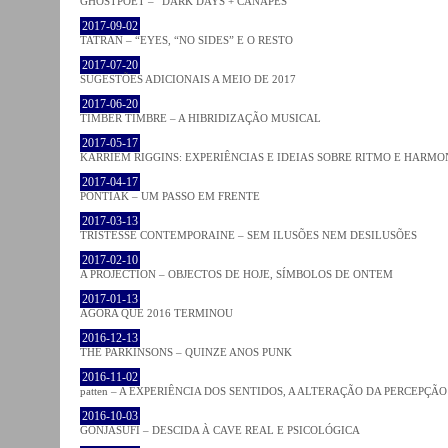
GHOSTPOET – “DARK DAYS + CANAPÉS”
2017-09-02
TATRAN – “EYES, “NO SIDES” E O RESTO
2017-07-20
SUGESTÕES ADICIONAIS A MEIO DE 2017
2017-06-20
TIMBER TIMBRE – A HIBRIDIZAÇÃO MUSICAL
2017-05-17
KARRIEM RIGGINS: EXPERIÊNCIAS E IDEIAS SOBRE RITMO E HARMO
2017-04-17
PONTIAK – UM PASSO EM FRENTE
2017-03-13
TRISTESSE CONTEMPORAINE – SEM ILUSÕES NEM DESILUSÕES
2017-02-10
A PROJECTION – OBJECTOS DE HOJE, SÍMBOLOS DE ONTEM
2017-01-13
AGORA QUE 2016 TERMINOU
2016-12-13
THE PARKINSONS – QUINZE ANOS PUNK
2016-11-02
patten – A EXPERIÊNCIA DOS SENTIDOS, A ALTERAÇÃO DA PERCEPÇÃO
2016-10-03
GONJASUFI – DESCIDA À CAVE REAL E PSICOLÓGICA