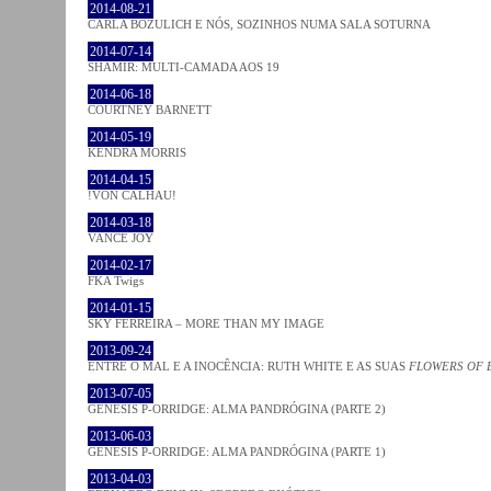
2014-08-21
CARLA BOZULICH E NÓS, SOZINHOS NUMA SALA SOTURNA
2014-07-14
SHAMIR: MULTI-CAMADA AOS 19
2014-06-18
COURTNEY BARNETT
2014-05-19
KENDRA MORRIS
2014-04-15
!VON CALHAU!
2014-03-18
VANCE JOY
2014-02-17
FKA Twigs
2014-01-15
SKY FERREIRA – MORE THAN MY IMAGE
2013-09-24
ENTRE O MAL E A INOCÊNCIA: RUTH WHITE E AS SUAS
FLOWERS OF 
2013-07-05
GENESIS P-ORRIDGE: ALMA PANDRÓGINA (PARTE 2)
2013-06-03
GENESIS P-ORRIDGE: ALMA PANDRÓGINA (PARTE 1)
2013-04-03