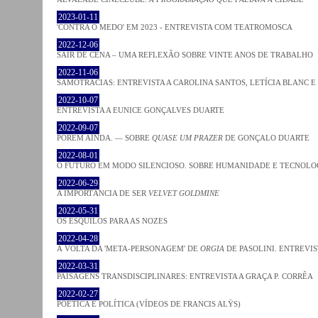
2023-01-11
'CONTRA O MEDO' EM 2023 - ENTREVISTA COM TEATROMOSCA
2022-12-06
SAIR DE CENA – UMA REFLEXÃO SOBRE VINTE ANOS DE TRABALHO
2022-11-06
SAMOTRACIAS: ENTREVISTA A CAROLINA SANTOS, LETÍCIA BLANC E
2022-10-07
ENTREVISTA A EUNICE GONÇALVES DUARTE
2022-09-07
PORÉM AINDA. — SOBRE
QUASE UM PRAZER
DE GONÇALO DUARTE
2022-08-01
O FUTURO EM MODO SILENCIOSO. SOBRE HUMANIDADE E TECNOLO
2022-06-29
A IMPORTÂNCIA DE SER
VELVET GOLDMINE
2022-05-31
OS ESQUILOS PARA AS NOZES
2022-04-28
À VOLTA DA 'META-PERSONAGEM' DE
ORGIA
DE PASOLINI. ENTREVIS
2022-03-31
PAISAGENS TRANSDISCIPLINARES: ENTREVISTA A GRAÇA P. CORRÊA
2022-02-27
POÉTICA E POLÍTICA (VÍDEOS DE FRANCIS ALŸS)