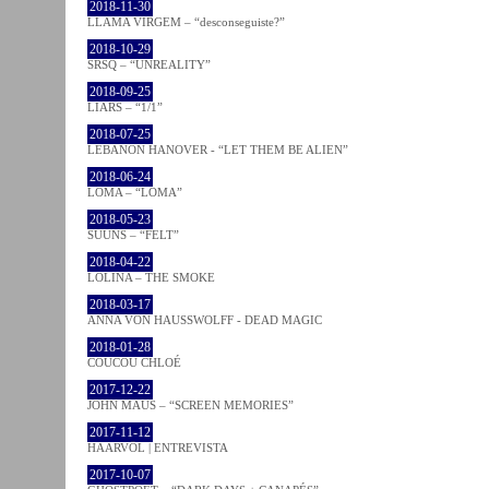
2018-11-30
LLAMA VIRGEM – “desconseguiste?”
2018-10-29
SRSQ – “UNREALITY”
2018-09-25
LIARS – “1/1”
2018-07-25
LEBANON HANOVER - “LET THEM BE ALIEN”
2018-06-24
LOMA – “LOMA”
2018-05-23
SUUNS – “FELT”
2018-04-22
LOLINA – THE SMOKE
2018-03-17
ANNA VON HAUSSWOLFF - DEAD MAGIC
2018-01-28
COUCOU CHLOÉ
2017-12-22
JOHN MAUS – “SCREEN MEMORIES”
2017-11-12
HAARVÖL | ENTREVISTA
2017-10-07