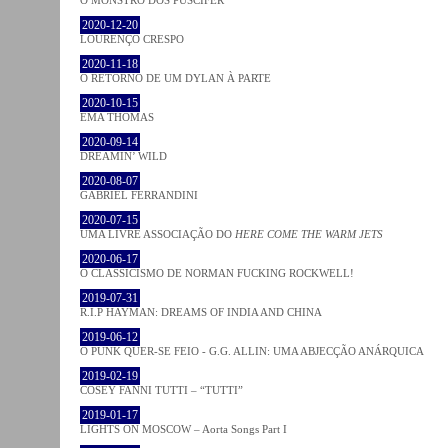
2020-12-20
LOURENÇO CRESPO
2020-11-18
O RETORNO DE UM DYLAN À PARTE
2020-10-15
EMA THOMAS
2020-09-14
DREAMIN’ WILD
2020-08-07
GABRIEL FERRANDINI
2020-07-15
UMA LIVRE ASSOCIAÇÃO DO
HERE COME THE WARM JETS
2020-06-17
O CLASSICISMO DE NORMAN FUCKING ROCKWELL!
2019-07-31
R.I.P HAYMAN: DREAMS OF INDIA AND CHINA
2019-06-12
O PUNK QUER-SE FEIO - G.G. ALLIN: UMA ABJECÇÃO ANÁRQUICA
2019-02-19
COSEY FANNI TUTTI – “TUTTI”
2019-01-17
LIGHTS ON MOSCOW – Aorta Songs Part I