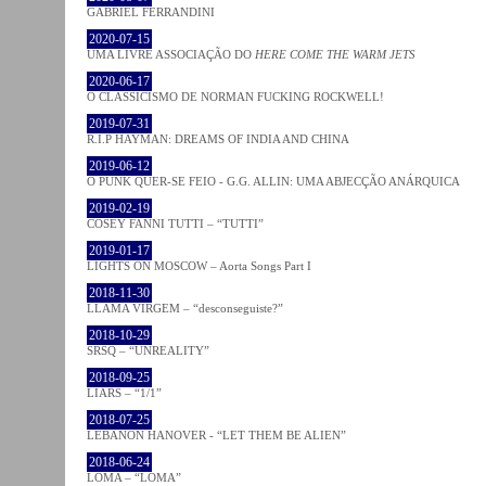
GABRIEL FERRANDINI
2020-07-15
UMA LIVRE ASSOCIAÇÃO DO
HERE COME THE WARM JETS
2020-06-17
O CLASSICISMO DE NORMAN FUCKING ROCKWELL!
2019-07-31
R.I.P HAYMAN: DREAMS OF INDIA AND CHINA
2019-06-12
O PUNK QUER-SE FEIO - G.G. ALLIN: UMA ABJECÇÃO ANÁRQUICA
2019-02-19
COSEY FANNI TUTTI – “TUTTI”
2019-01-17
LIGHTS ON MOSCOW – Aorta Songs Part I
2018-11-30
LLAMA VIRGEM – “desconseguiste?”
2018-10-29
SRSQ – “UNREALITY”
2018-09-25
LIARS – “1/1”
2018-07-25
LEBANON HANOVER - “LET THEM BE ALIEN”
2018-06-24
LOMA – “LOMA”