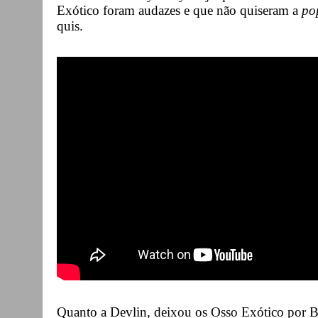
Exótico foram audazes e que não quiseram a
po
quis.
Quanto a Devlin, deixou os Osso Exótico por 