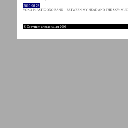
2010-06-28
YOKO PLASTIC ONO BAND – BETWEEN MY HEAD AND THE SKY: MÚLT
© Copyright artecapital.art 2006