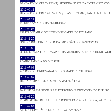
DEVON FOLKLORE TAPES (II): SEGUNDA PARTE DA ENTREVISTA CO
2012-06-11
DEVON FOLKLORE TAPES - PESQUISAS DE CAMPO, FANTASMAS FOL
2012-04-11
FC JUDD: AMADOR DA ELETRÓNICA
2012-02-06
SPETTRO FAMILY: OCULTISMO PSICADÉLICO ITALIANO
2011-11-25
ONEOHTRIX POINT NEVER: DA IMPLOSÃO DOS FANTASMAS
2011-10-06
O SOM E O SENTIDO – PÁGINAS DA MEMÓRIA DO RADIOPHONIC WO
2011-09-01
ZOMBY. PARA LÁ DO DUBSTEP
2011-07-08
ASTROBOY: SONHOS ANALÓGICOS MADE IN PORTUGAL
2011-06-02
DELIA DERBYSHIRE: O SOM E A MATEMÁTICA
2011-05-06
DAPHNE ORAM: PIONEIRA ELECTRÓNICA E INVENTORA DO FUTURO
2011-03-29
TERREIRO DAS BRUXAS: ELECTRÓNICA FANTASMAGÓRICA, WITCH HO
2010-09-04
ARTE E INOVAÇÃO: A ELECTRODIVA PAMELA Z