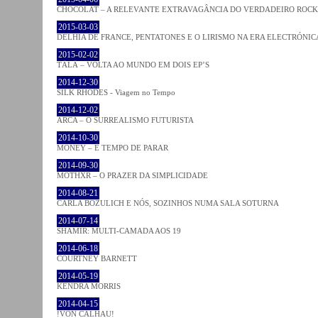
CHOCOLAT – A RELEVANTE EXTRAVAGÂNCIA DO VERDADEIRO ROCK
2015-03-03
DELHIA DE FRANCE, PENTATONES E O LIRISMO NA ERA ELECTRÓNIC
2015-02-02
TĀLĀ – VOLTA AO MUNDO EM DOIS EP’S
2014-12-30
SILK RHODES - Viagem no Tempo
2014-12-02
ARCA – O SURREALISMO FUTURISTA
2014-10-30
MONEY – É TEMPO DE PARAR
2014-09-30
MOTHXR – O PRAZER DA SIMPLICIDADE
2014-08-21
CARLA BOZULICH E NÓS, SOZINHOS NUMA SALA SOTURNA
2014-07-14
SHAMIR: MULTI-CAMADA AOS 19
2014-06-18
COURTNEY BARNETT
2014-05-19
KENDRA MORRIS
2014-04-15
!VON CALHAU!