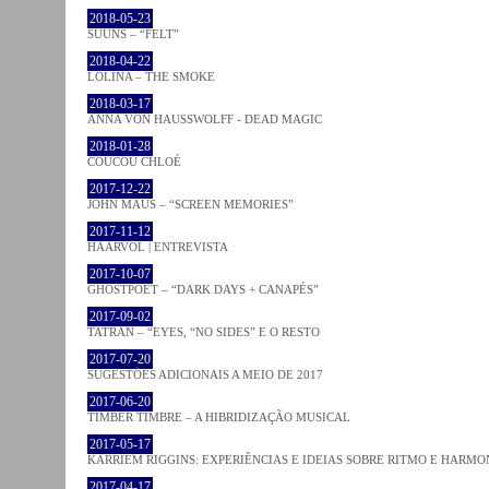
2018-05-23
SUUNS – “FELT”
2018-04-22
LOLINA – THE SMOKE
2018-03-17
ANNA VON HAUSSWOLFF - DEAD MAGIC
2018-01-28
COUCOU CHLOÉ
2017-12-22
JOHN MAUS – “SCREEN MEMORIES”
2017-11-12
HAARVÖL | ENTREVISTA
2017-10-07
GHOSTPOET – “DARK DAYS + CANAPÉS”
2017-09-02
TATRAN – “EYES, “NO SIDES” E O RESTO
2017-07-20
SUGESTÕES ADICIONAIS A MEIO DE 2017
2017-06-20
TIMBER TIMBRE – A HIBRIDIZAÇÃO MUSICAL
2017-05-17
KARRIEM RIGGINS: EXPERIÊNCIAS E IDEIAS SOBRE RITMO E HARMO
2017-04-17