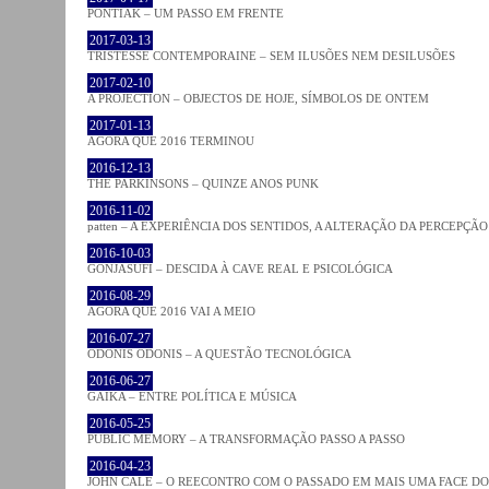
PONTIAK – UM PASSO EM FRENTE
2017-03-13
TRISTESSE CONTEMPORAINE – SEM ILUSÕES NEM DESILUSÕES
2017-02-10
A PROJECTION – OBJECTOS DE HOJE, SÍMBOLOS DE ONTEM
2017-01-13
AGORA QUE 2016 TERMINOU
2016-12-13
THE PARKINSONS – QUINZE ANOS PUNK
2016-11-02
patten – A EXPERIÊNCIA DOS SENTIDOS, A ALTERAÇÃO DA PERCEPÇÃO
2016-10-03
GONJASUFI – DESCIDA À CAVE REAL E PSICOLÓGICA
2016-08-29
AGORA QUE 2016 VAI A MEIO
2016-07-27
ODONIS ODONIS – A QUESTÃO TECNOLÓGICA
2016-06-27
GAIKA – ENTRE POLÍTICA E MÚSICA
2016-05-25
PUBLIC MEMORY – A TRANSFORMAÇÃO PASSO A PASSO
2016-04-23
JOHN CALE – O REECONTRO COM O PASSADO EM MAIS UMA FACE D