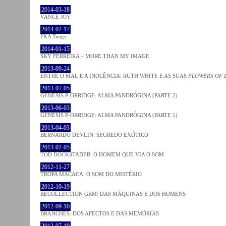
2014-03-18
VANCE JOY
2014-02-17
FKA Twigs
2014-01-15
SKY FERREIRA – MORE THAN MY IMAGE
2013-09-24
ENTRE O MAL E A INOCÊNCIA: RUTH WHITE E AS SUAS
FLOWERS OF 
2013-07-05
GENESIS P-ORRIDGE: ALMA PANDRÓGINA (PARTE 2)
2013-06-03
GENESIS P-ORRIDGE: ALMA PANDRÓGINA (PARTE 1)
2013-04-03
BERNARDO DEVLIN: SEGREDO EXÓTICO
2013-02-05
TOD DOCKSTADER: O HOMEM QUE VIA O SOM
2012-11-27
TROPA MACACA: O SOM DO MISTÉRIO
2012-10-19
RECOLLECTION GRM: DAS MÁQUINAS E DOS HOMENS
2012-09-10
BRANCHES: DOS AFECTOS E DAS MEMÓRIAS
2012-07-19