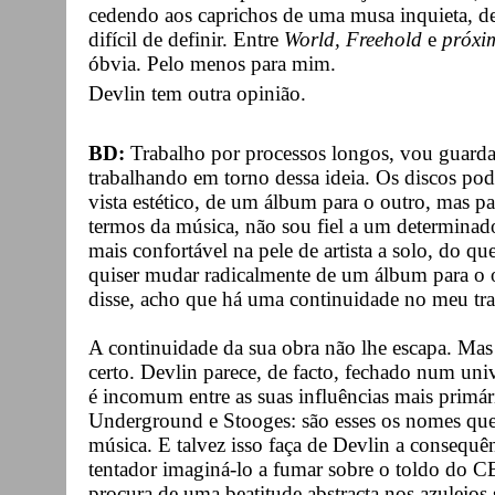
cedendo aos caprichos de uma musa inquieta, 
difícil de definir. Entre
World, Freehold
e
próxi
óbvia. Pelo menos para mim.
Devlin tem outra opinião.
BD:
Trabalho por processos longos, vou guarda
trabalhando em torno dessa ideia. Os discos po
vista estético, de um álbum para o outro, mas p
termos da música, não sou fiel a um determinad
mais confortável na pele de artista a solo, do 
quiser mudar radicalmente de um álbum para o o
disse, acho que há uma continuidade no meu tr
A continuidade da sua obra não lhe escapa. Mas 
certo. Devlin parece, de facto, fechado num uni
é incomum entre as suas influências mais primá
Underground e Stooges: são esses os nomes que
música. E talvez isso faça de Devlin a consequ
tentador imaginá-lo a fumar sobre o toldo do 
procura de uma beatitude abstracta nos azulejos