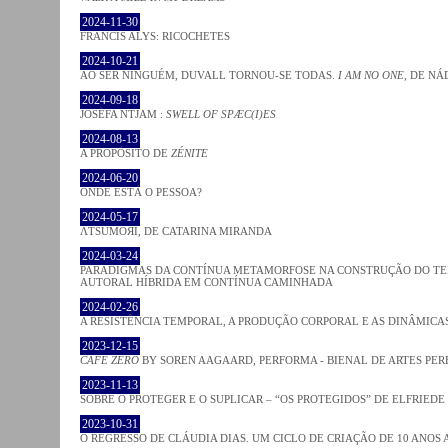
2024-11-30
FRANCIS ALYS: RICOCHETES
2024-10-21
AO SER NINGUÉM, DUVALL TORNOU-SE TODAS.
I AM NO ONE
, DE NÁ
2024-09-18
JOSÈFA NTJAM :
SWELL OF SPÆC(I)ES
2024-08-13
A PROPÓSITO DE
ZÉNITE
2024-06-20
ONDE ESTÁ O PESSOA?
2024-05-17
ΛƬSUMOЯI, DE CATARINA MIRANDA
2024-03-24
PARADIGMAS DA CONTÍNUA METAMORFOSE NA CONSTRUÇÃO DO TEM
AUTORAL HÍBRIDA EM CONTÍNUA CAMINHADA
2024-02-26
A RESISTÊNCIA TEMPORAL, A PRODUÇÃO CORPORAL E AS DINÂMIC
2023-12-15
CAFE ZERO
BY SOREN AAGAARD, PERFORMA - BIENAL DE ARTES PE
2023-11-13
SOBRE O PROTEGER E O SUPLICAR – “OS PROTEGIDOS” DE ELFRIEDE
2023-10-31
O REGRESSO DE CLÁUDIA DIAS. UM CICLO DE CRIAÇÃO DE 10 ANOS 