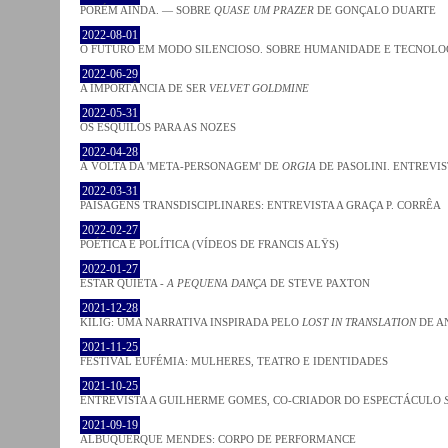
PORÉM AINDA. — SOBRE
QUASE UM PRAZER
DE GONÇALO DUARTE
2022-08-01
O FUTURO EM MODO SILENCIOSO. SOBRE HUMANIDADE E TECNOLO
2022-06-29
A IMPORTÂNCIA DE SER
VELVET GOLDMINE
2022-05-31
OS ESQUILOS PARA AS NOZES
2022-04-28
À VOLTA DA 'META-PERSONAGEM' DE
ORGIA
DE PASOLINI. ENTREVIS
2022-03-31
PAISAGENS TRANSDISCIPLINARES: ENTREVISTA A GRAÇA P. CORRÊA
2022-02-27
POÉTICA E POLÍTICA (VÍDEOS DE FRANCIS ALŸS)
2022-01-27
ESTAR QUIETA -
A PEQUENA DANÇA
DE STEVE PAXTON
2021-12-28
KILIG: UMA NARRATIVA INSPIRADA PELO
LOST IN TRANSLATION
DE A
2021-11-25
FESTIVAL EUFÉMIA: MULHERES, TEATRO E IDENTIDADES
2021-10-25
ENTREVISTA A GUILHERME GOMES, CO-CRIADOR DO ESPECTÁCULO
2021-09-19
ALBUQUERQUE MENDES: CORPO DE PERFORMANCE