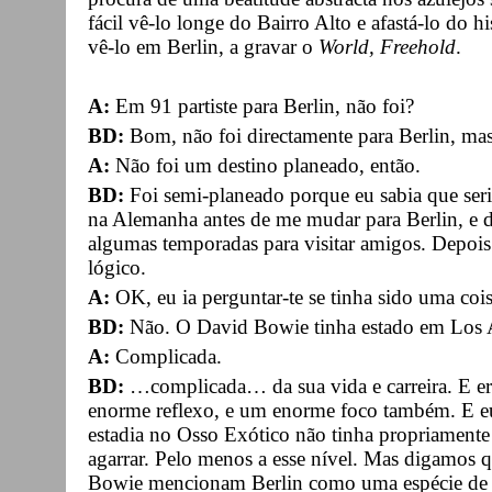
fácil vê-lo longe do Bairro Alto e afastá-lo do h
vê-lo em Berlin, a gravar o
World, Freehold
.
A:
Em 91 partiste para Berlin, não foi?
BD:
Bom, não foi directamente para Berlin, mas a
A:
Não foi um destino planeado, então.
BD:
Foi semi-planeado porque eu sabia que ser
na Alemanha antes de me mudar para Berlin, e du
algumas temporadas para visitar amigos. Depois
lógico.
A:
OK, eu ia perguntar-te se tinha sido uma co
BD:
Não. O David Bowie tinha estado em Los 
A:
Complicada.
BD:
…complicada… da sua vida e carreira. E e
enorme reflexo, e um enorme foco também. E eu
estadia no Osso Exótico não tinha propriament
agarrar. Pelo menos a esse nível. Mas digamos q
Bowie mencionam Berlin como uma espécie de c