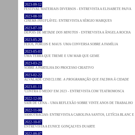
2023-09-12
FESTIVAL MATERIAIS DIVERSOS - ENTREVISTA A ELISABETE PAIVA
2023-08-10
CINEMA INSUFLÁVEL
: ENTREVISTA A SÉRGIO MARQUES
2023-07-10
DEPOIS DE
METADE DOS MINUTOS
- ENTREVISTA A ÂNGELA ROCHA
2023-05-20
FEIOS, PORCOS E MAUS: UMA CONVERSA SOBRE A FAMÍLIA
2023-05-03
UMA TERRA QUE TREME E UM MAR QUE GEME
2023-03-23
SOBRE A PARTILHA DO PROCESSO CRIATIVO
2023-02-22
ALVALADE CINECLUBE:
A PROGRAMAÇÃO QUE FALTAVA À CIDADE
2023-01-11
'CONTRA O MEDO' EM 2023 - ENTREVISTA COM TEATROMOSCA
2022-12-06
SAIR DE CENA – UMA REFLEXÃO SOBRE VINTE ANOS DE TRABALHO
2022-11-06
SAMOTRACIAS: ENTREVISTA A CAROLINA SANTOS, LETÍCIA BLANC E
2022-10-07
ENTREVISTA A EUNICE GONÇALVES DUARTE
2022-09-07