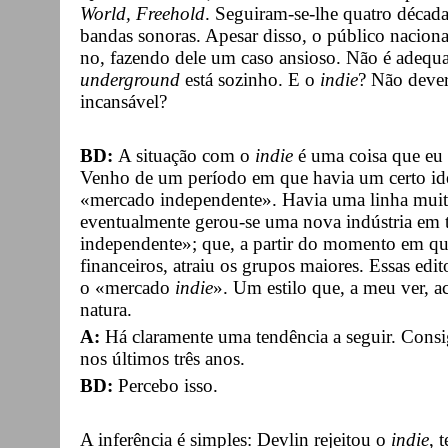
World, Freehold
. Seguiram-se-lhe quatro décadas
bandas sonoras. Apesar disso, o público naciona
no, fazendo dele um caso ansioso. Não é adequ
underground
está sozinho. E o
indie
? Não deveri
incansável?
BD:
A situação com o
indie
é uma coisa que eu 
Venho de um período em que havia um certo id
«mercado independente». Havia uma linha muito
eventualmente gerou-se uma nova indústria em 
independente»; que, a partir do momento em qu
financeiros, atraiu os grupos maiores. Essas ed
o «mercado
indie
». Um estilo que, a meu ver, 
natura.
A:
Há claramente uma tendência a seguir. Cons
nos últimos três anos.
BD:
Percebo isso.
A inferência é simples: Devlin rejeitou o
indie
, 