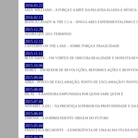
2016-03-22
SAUL WILLIAMS – A FORÇA E A ARTE DA PALAVRA ALIADA À MÚSICA
2016-02-11
BIANCA CASADY & THE C.I.A – SINGULARES EXPERIMENTALISMO E
2015-12-29
AGORA QUE 2015 TERMINOU
2015-12-15
LANTERNS ON THE LAKE – SOBRE FORÇA E FRAGILIDADE
2015-11-11
BLUE DAISY – UM VÓRTEX DE OBSCURA REALIDADE E HONESTA RE
2015-10-06
MORLY – EM REDOR DE REVOLUÇÕES, REFORMULAÇÕES E REINVEN
2015-09-04
ABRA – PONTO DE EXCLAMAÇÃO, PONTO DE EXCLAMAÇÃO!! PONTO 
2015-08-05
BILAL – A BANDEIRA EMPUNHADA POR QUEM SABE QUEM É
2015-07-05
ANNABEL (LEE) – NA PRESENÇA SUPERIOR DA PROFUNDIDADE E DA
2015-06-03
ZIMOWA – A SURPREENDENTE ORIGEM DO FUTURO
2015-05-04
FRANCESCA BELMONTE – A EMERGÊNCIA DE UMA ALMA VELHA JOV
2015-04-06