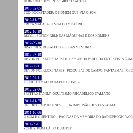
BERNARDO DEVLIN: SEGREDO EXÓTICO
2013-02-05
TOD DOCKSTADER: O HOMEM QUE VIA O SOM
2012-11-27
TROPA MACACA: O SOM DO MISTÉRIO
2012-10-19
RECOLLECTION GRM: DAS MÁQUINAS E DOS HOMENS
2012-09-10
BRANCHES: DOS AFECTOS E DAS MEMÓRIAS
2012-07-19
DEVON FOLKLORE TAPES (II): SEGUNDA PARTE DA ENTREVISTA CO
2012-06-11
DEVON FOLKLORE TAPES - PESQUISAS DE CAMPO, FANTASMAS FOL
2012-04-11
FC JUDD: AMADOR DA ELETRÓNICA
2012-02-06
SPETTRO FAMILY: OCULTISMO PSICADÉLICO ITALIANO
2011-11-25
ONEOHTRIX POINT NEVER: DA IMPLOSÃO DOS FANTASMAS
2011-10-06
O SOM E O SENTIDO – PÁGINAS DA MEMÓRIA DO RADIOPHONIC WO
2011-09-01
ZOMBY. PARA LÁ DO DUBSTEP