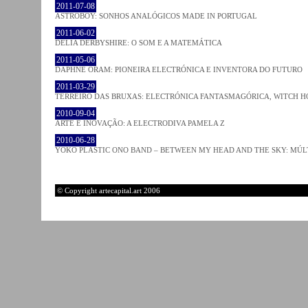
2011-07-08
ASTROBOY: SONHOS ANALÓGICOS MADE IN PORTUGAL
2011-06-02
DELIA DERBYSHIRE: O SOM E A MATEMÁTICA
2011-05-06
DAPHNE ORAM: PIONEIRA ELECTRÓNICA E INVENTORA DO FUTURO
2011-03-29
TERREIRO DAS BRUXAS: ELECTRÓNICA FANTASMAGÓRICA, WITCH HO
2010-09-04
ARTE E INOVAÇÃO: A ELECTRODIVA PAMELA Z
2010-06-28
YOKO PLASTIC ONO BAND – BETWEEN MY HEAD AND THE SKY: MÚLT
© Copyright artecapital.art 2006