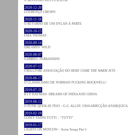
2020-12-20
LOURENÇO CRESPO
2020-11-18
O RETORNO DE UM DYLAN À PARTE
2020-10-15
EMA THOMAS
2020-09-14
DREAMIN’ WILD
2020-08-07
GABRIEL FERRANDINI
2020-07-15
UMA LIVRE ASSOCIAÇÃO DO
HERE COME THE WARM JETS
2020-06-17
O CLASSICISMO DE NORMAN FUCKING ROCKWELL!
2019-07-31
R.I.P HAYMAN: DREAMS OF INDIA AND CHINA
2019-06-12
O PUNK QUER-SE FEIO - G.G. ALLIN: UMA ABJECÇÃO ANÁRQUICA
2019-02-19
COSEY FANNI TUTTI – “TUTTI”
2019-01-17
LIGHTS ON MOSCOW – Aorta Songs Part I