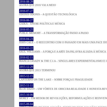
2016-08-29
AGORA QUE 2016 VAI A MEIO
2016-07-27
ODONIS ODONIS – A QUESTÃO TECNOLÓGICA
2016-06-27
GAIKA – ENTRE POLÍTICA E MÚSICA
2016-05-25
PUBLIC MEMORY – A TRANSFORMAÇÃO PASSO A PASSO
2016-04-23
JOHN CALE – O REECONTRO COM O PASSADO EM MAIS UMA FACE D
2016-03-22
SAUL WILLIAMS – A FORÇA E A ARTE DA PALAVRA ALIADA À MÚSICA
2016-02-11
BIANCA CASADY & THE C.I.A – SINGULARES EXPERIMENTALISMO E
2015-12-29
AGORA QUE 2015 TERMINOU
2015-12-15
LANTERNS ON THE LAKE – SOBRE FORÇA E FRAGILIDADE
2015-11-11
BLUE DAISY – UM VÓRTEX DE OBSCURA REALIDADE E HONESTA RE
2015-10-06
MORLY – EM REDOR DE REVOLUÇÕES, REFORMULAÇÕES E REINVEN
2015-09-04