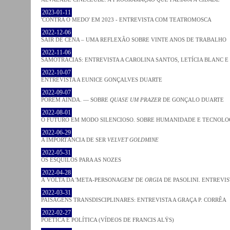
2023-01-11
'CONTRA O MEDO' EM 2023 - ENTREVISTA COM TEATROMOSCA
2022-12-06
SAIR DE CENA – UMA REFLEXÃO SOBRE VINTE ANOS DE TRABALHO
2022-11-06
SAMOTRACIAS: ENTREVISTA A CAROLINA SANTOS, LETÍCIA BLANC E
2022-10-07
ENTREVISTA A EUNICE GONÇALVES DUARTE
2022-09-07
PORÉM AINDA. — SOBRE
QUASE UM PRAZER
DE GONÇALO DUARTE
2022-08-01
O FUTURO EM MODO SILENCIOSO. SOBRE HUMANIDADE E TECNOLO
2022-06-29
A IMPORTÂNCIA DE SER
VELVET GOLDMINE
2022-05-31
OS ESQUILOS PARA AS NOZES
2022-04-28
À VOLTA DA 'META-PERSONAGEM' DE
ORGIA
DE PASOLINI. ENTREVIS
2022-03-31
PAISAGENS TRANSDISCIPLINARES: ENTREVISTA A GRAÇA P. CORRÊA
2022-02-27
POÉTICA E POLÍTICA (VÍDEOS DE FRANCIS ALŸS)