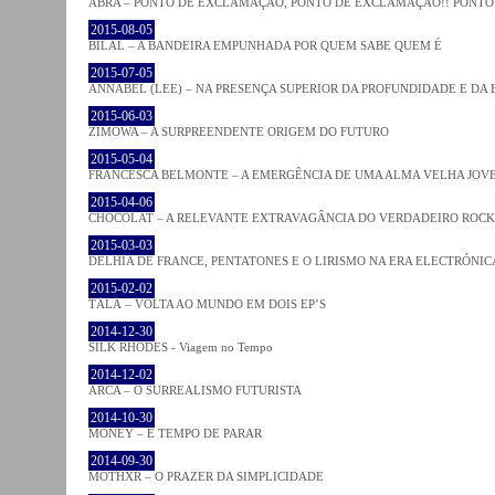
ABRA – PONTO DE EXCLAMAÇÃO, PONTO DE EXCLAMAÇÃO!! PONTO 
2015-08-05
BILAL – A BANDEIRA EMPUNHADA POR QUEM SABE QUEM É
2015-07-05
ANNABEL (LEE) – NA PRESENÇA SUPERIOR DA PROFUNDIDADE E DA
2015-06-03
ZIMOWA – A SURPREENDENTE ORIGEM DO FUTURO
2015-05-04
FRANCESCA BELMONTE – A EMERGÊNCIA DE UMA ALMA VELHA JOV
2015-04-06
CHOCOLAT – A RELEVANTE EXTRAVAGÂNCIA DO VERDADEIRO ROCK
2015-03-03
DELHIA DE FRANCE, PENTATONES E O LIRISMO NA ERA ELECTRÓNIC
2015-02-02
TĀLĀ – VOLTA AO MUNDO EM DOIS EP’S
2014-12-30
SILK RHODES - Viagem no Tempo
2014-12-02
ARCA – O SURREALISMO FUTURISTA
2014-10-30
MONEY – É TEMPO DE PARAR
2014-09-30
MOTHXR – O PRAZER DA SIMPLICIDADE