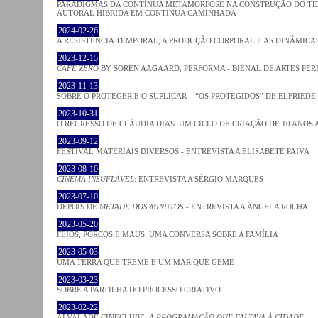
PARADIGMAS DA CONTÍNUA METAMORFOSE NA CONSTRUÇÃO DO TEM
AUTORAL HÍBRIDA EM CONTÍNUA CAMINHADA
2024-02-26
A RESISTÊNCIA TEMPORAL, A PRODUÇÃO CORPORAL E AS DINÂMIC
2023-12-15
CAFE ZERO
BY SOREN AAGAARD, PERFORMA - BIENAL DE ARTES PE
2023-11-13
SOBRE O PROTEGER E O SUPLICAR – “OS PROTEGIDOS” DE ELFRIEDE
2023-10-31
O REGRESSO DE CLÁUDIA DIAS. UM CICLO DE CRIAÇÃO DE 10 ANOS 
2023-09-12
FESTIVAL MATERIAIS DIVERSOS - ENTREVISTA A ELISABETE PAIVA
2023-08-10
CINEMA INSUFLÁVEL
: ENTREVISTA A SÉRGIO MARQUES
2023-07-10
DEPOIS DE
METADE DOS MINUTOS
- ENTREVISTA A ÂNGELA ROCHA
2023-05-20
FEIOS, PORCOS E MAUS: UMA CONVERSA SOBRE A FAMÍLIA
2023-05-03
UMA TERRA QUE TREME E UM MAR QUE GEME
2023-03-23
SOBRE A PARTILHA DO PROCESSO CRIATIVO
2023-02-22
ALVALADE CINECLUBE:
A PROGRAMAÇÃO QUE FALTAVA À CIDADE