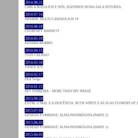
2014-08-21
CARLA BOZULICH E NÓS, SOZINHOS NUMA SALA SOTURNA
2014-07-14
SHAMIR: MULTI-CAMADA AOS 19
2014-06-18
COURTNEY BARNETT
2014-05-19
KENDRA MORRIS
2014-04-15
!VON CALHAU!
2014-03-18
VANCE JOY
2014-02-17
FKA Twigs
2014-01-15
SKY FERREIRA – MORE THAN MY IMAGE
2013-09-24
ENTRE O MAL E A INOCÊNCIA: RUTH WHITE E AS SUAS
FLOWERS OF 
2013-07-05
GENESIS P-ORRIDGE: ALMA PANDRÓGINA (PARTE 2)
2013-06-03
GENESIS P-ORRIDGE: ALMA PANDRÓGINA (PARTE 1)
2013-04-03