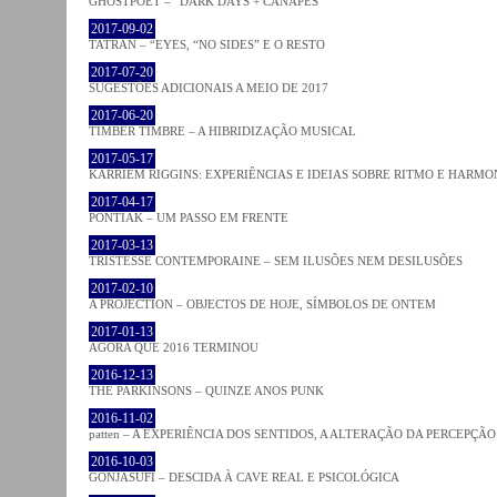
GHOSTPOET – “DARK DAYS + CANAPÉS”
2017-09-02
TATRAN – “EYES, “NO SIDES” E O RESTO
2017-07-20
SUGESTÕES ADICIONAIS A MEIO DE 2017
2017-06-20
TIMBER TIMBRE – A HIBRIDIZAÇÃO MUSICAL
2017-05-17
KARRIEM RIGGINS: EXPERIÊNCIAS E IDEIAS SOBRE RITMO E HARMO
2017-04-17
PONTIAK – UM PASSO EM FRENTE
2017-03-13
TRISTESSE CONTEMPORAINE – SEM ILUSÕES NEM DESILUSÕES
2017-02-10
A PROJECTION – OBJECTOS DE HOJE, SÍMBOLOS DE ONTEM
2017-01-13
AGORA QUE 2016 TERMINOU
2016-12-13
THE PARKINSONS – QUINZE ANOS PUNK
2016-11-02
patten – A EXPERIÊNCIA DOS SENTIDOS, A ALTERAÇÃO DA PERCEPÇÃO
2016-10-03
GONJASUFI – DESCIDA À CAVE REAL E PSICOLÓGICA