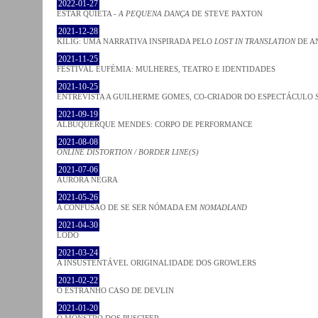
2022-01-27
ESTAR QUIETA -
A PEQUENA DANÇA
DE STEVE PAXTON
2021-12-28
KILIG: UMA NARRATIVA INSPIRADA PELO
LOST IN TRANSLATION
DE A
2021-11-25
FESTIVAL EUFÉMIA: MULHERES, TEATRO E IDENTIDADES
2021-10-25
ENTREVISTA A GUILHERME GOMES, CO-CRIADOR DO ESPECTÁCULO
2021-09-19
ALBUQUERQUE MENDES: CORPO DE PERFORMANCE
2021-08-08
ONLINE DISTORTION / BORDER LINE(S)
2021-07-06
AURORA NEGRA
2021-05-26
A CONFUSÃO DE SE SER NÓMADA EM
NOMADLAND
2021-04-30
LODO
2021-03-24
A INSUSTENTÁVEL ORIGINALIDADE DOS GROWLERS
2021-02-22
O ESTRANHO CASO DE DEVLIN
2021-01-20
O MONSTRO DOS PUSCIFER