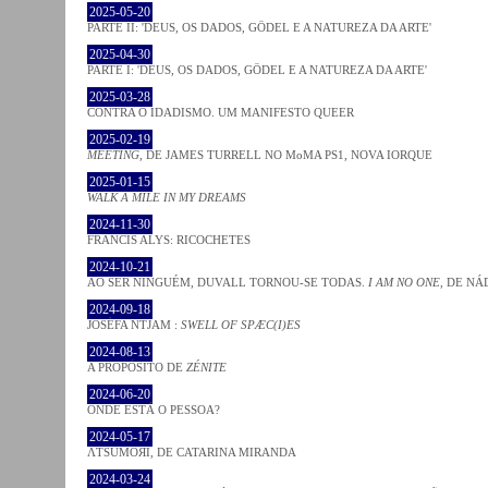
2025-05-20
PARTE II: 'DEUS, OS DADOS, GÖDEL E A NATUREZA DA ARTE'
2025-04-30
PARTE I: 'DEUS, OS DADOS, GÖDEL E A NATUREZA DA ARTE'
2025-03-28
CONTRA O IDADISMO. UM MANIFESTO QUEER
2025-02-19
MEETING
, DE JAMES TURRELL NO MoMA PS1, NOVA IORQUE
2025-01-15
WALK A MILE IN MY DREAMS
2024-11-30
FRANCIS ALYS: RICOCHETES
2024-10-21
AO SER NINGUÉM, DUVALL TORNOU-SE TODAS.
I AM NO ONE
, DE NÁ
2024-09-18
JOSÈFA NTJAM :
SWELL OF SPÆC(I)ES
2024-08-13
A PROPÓSITO DE
ZÉNITE
2024-06-20
ONDE ESTÁ O PESSOA?
2024-05-17
ΛƬSUMOЯI, DE CATARINA MIRANDA
2024-03-24