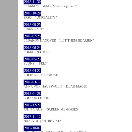
2018-11-30
LLAMA VIRGEM – “desconseguiste?”
2018-10-29
SRSQ – “UNREALITY”
2018-09-25
LIARS – “1/1”
2018-07-25
LEBANON HANOVER - “LET THEM BE ALIEN”
2018-06-24
LOMA – “LOMA”
2018-05-23
SUUNS – “FELT”
2018-04-22
LOLINA – THE SMOKE
2018-03-17
ANNA VON HAUSSWOLFF - DEAD MAGIC
2018-01-28
COUCOU CHLOÉ
2017-12-22
JOHN MAUS – “SCREEN MEMORIES”
2017-11-12
HAARVÖL | ENTREVISTA
2017-10-07