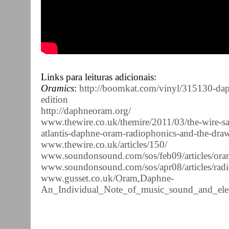
Links para leituras adicionais:
Oramics
:
http://boomkat.com/vinyl/315130-dap
edition
http://daphneoram.org/
www.thewire.co.uk/themire/2011/03/the-wire-sal
atlantis-daphne-oram-radiophonics-and-the-dra
www.thewire.co.uk/articles/150/
www.soundonsound.com/sos/feb09/articles/ora
www.soundonsound.com/sos/apr08/articles/rad
www.gusset.co.uk/Oram,Daphne-
An_Individual_Note_of_music_sound_and_elect