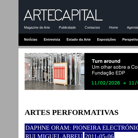
Magazine de Arte
Publicidade
Contactos
Home
Agenda-
Notícias
Entrevista
Estado da Arte
Exposições
Perspetiv
ARTES PERFORMATIVAS
DAPHNE ORAM: PIONEIRA ELECTRÓNI
RUI MIGUEL ABREU
2011-05-06