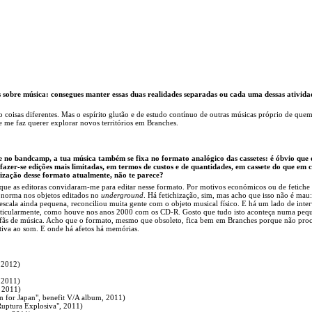
s sobre música: consegues manter essas duas realidades separadas ou cada uma dessas ativida
 coisas diferentes. Mas o espírito glutão e de estudo contínuo de outras músicas próprio de que
 me faz querer explorar novos territórios em Branches.
te no bandcamp, a tua música também se fixa no formato analógico das cassetes: é óbvio que 
azer-se edições mais limitadas, em termos de custos e de quantidades, em cassete do que em 
ização desse formato atualmente, não te parece?
rque as editoras convidaram-me para editar nesse formato. Por motivos económicos ou de fetiche
 norma nos objetos editados no
underground
. Há fetichização, sim, mas acho que isso não é mau:
scala ainda pequena, reconciliou muita gente com o objeto musical físico. E há um lado de inte
articularmente, como houve nos anos 2000 com os CD-R. Gosto que tudo isto aconteça numa peq
ra fãs de música. Acho que o formato, mesmo que obsoleto, fica bem em Branches porque não pro
etiva ao som. E onde há afetos há memórias.
 2012)
 2011)
 2011)
 for Japan", benefit V/A album, 2011)
Ruptura Explosiva", 2011)