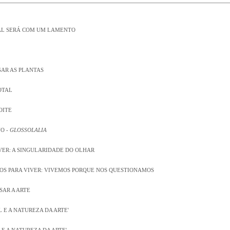
NAL SERÁ COM UM LAMENTO
GAR AS PLANTAS
OTAL
OITE
O -
GLOSSOLALIA
VER: A SINGULARIDADE DO OLHAR
MOS PARA VIVER: VIVEMOS PORQUE NOS QUESTIONAMOS
SAR A ARTE
EL E A NATUREZA DA ARTE'
L E A NATUREZA DA ARTE'