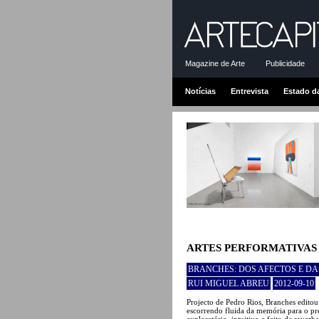
Magazine de Arte
Publicidade
Notícias
Entrevista
Estado d
ARTES PERFORMATIVAS
BRANCHES: DOS AFECTOS E D
RUI MIGUEL ABREU
2012-09-10
Projecto de Pedro Rios, Branches editou
escorrendo fluida da memória para o pr
exploratório, intuitivo e feito de rever