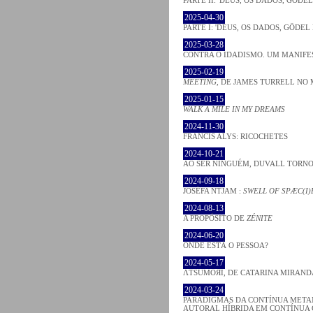
2025-04-30
PARTE I: 'DEUS, OS DADOS, GÖDEL
2025-03-28
CONTRA O IDADISMO. UM MANIFE
2025-02-19
MEETING
, DE JAMES TURRELL NO 
2025-01-15
WALK A MILE IN MY DREAMS
2024-11-30
FRANCIS ALYS: RICOCHETES
2024-10-21
AO SER NINGUÉM, DUVALL TORNO
2024-09-18
JOSÈFA NTJAM :
SWELL OF SPÆC(I)
2024-08-13
A PROPÓSITO DE
ZÉNITE
2024-06-20
ONDE ESTÁ O PESSOA?
2024-05-17
ΛƬSUMOЯI, DE CATARINA MIRAND
2024-03-24
PARADIGMAS DA CONTÍNUA META
AUTORAL HÍBRIDA EM CONTÍNUA