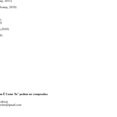
amp, 2011)
ndcamp, 2010)
)
0)
mp,2010)
6)
uém É Como Tu" podem ser compradas:
Lisboa)
anches@gmail.com