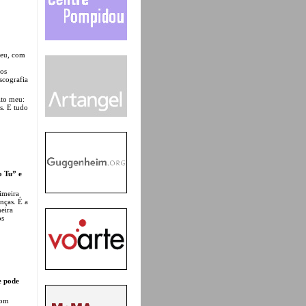
meu, com
mos
iscografia
ito meu:
s. E tudo
o Tu” e
imeira
nças. É a
eira
os
e pode
som