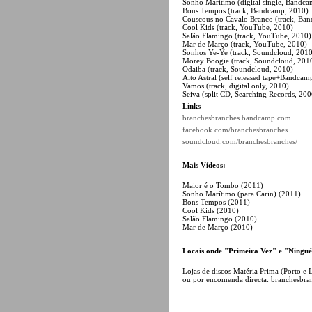
Sonho Marítimo (digital single, Bandc
Bons Tempos (track, Bandcamp, 2010)
Couscous no Cavalo Branco (track, Ba
Cool Kids (track, YouTube, 2010)
Salão Flamingo (track, YouTube, 2010)
Mar de Março (track, YouTube, 2010)
Sonhos Ye-Ye (track, Soundcloud, 2010
Morey Boogie (track, Soundcloud, 201
Odaiba (track, Soundcloud, 2010)
Alto Astral (self released tape+Bandca
Vamos (track, digital only, 2010)
Seiva (split CD, Searching Records, 200
Links
branchesbranches.bandcamp.com
facebook.com/branchesbranches
soundcloud.com/branchesbranches/
Mais Vídeos:
Maior é o Tombo (2011)
Sonho Marítimo (para Carin) (2011)
Bons Tempos (2011)
Cool Kids (2010)
Salão Flamingo (2010)
Mar de Março (2010)
Locais onde "Primeira Vez" e "Ning
Lojas de discos Matéria Prima (Porto e 
ou por encomenda directa: branchesbr