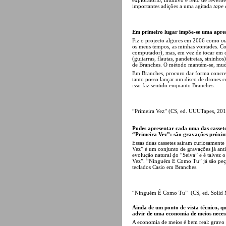
importantes adições a uma agitada
tape 
Em primeiro lugar impõe-se uma apresen
Fiz o projecto algures em 2006 como
ou
os meus tempos, as minhas vontades. C
computador), mas, em vez de tocar em 
(guitarras, flautas, pandeiretas, sininho
de Branches. O método mantém-se, mud
Em Branches, procuro dar forma concre
tanto posso lançar um disco de drones 
isso faz sentido enquanto Branches.
“Primeira Vez” (CS, ed. UUUTapes, 201
Podes apresentar cada uma das casset
“Primeira Vez”: são gravações próxi
Essas duas cassetes saíram curiosament
Vez” é um conjunto de gravações já anti
evolução natural do “Seiva” e é talvez
Vez”. “Ninguém É Como Tu” já são peças
teclados Casio em Branches.
“Ninguém É Como Tu” (CS, ed. Solid M
Ainda de um ponto de vista técnico, qu
advir de uma economia de meios necess
A economia de meios é bem real: gravo