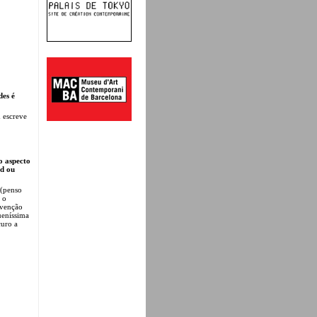
des é
m escreve
o aspecto
cd ou
 (penso
 o
rvenção
ueníssima
curo a