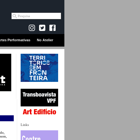
rtes Performativas
No Atelier
Links
ido,
 som,