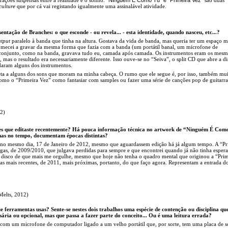
culture
que por cá vai registando igualmente uma assinalável atividade.
tação de Branches: o que esconde - ou revela... - esta identidade, quando nasceu, etc...?
tput
paralelo à banda que tinha na altura. Gostava da vida de banda, mas queria ter um espaço 
omecei a gravar da mesma forma que fazia com a banda (um portátil banal, um microfone de
conjunto, como na banda, gravava tudo eu, camada após camada. Os instrumentos eram os mes
s), mas o resultado era necessariamente diferente. Isso ouve-se no “Seiva”, o split CD que abre a d
aram alguns dos instrumentos.
ta a alguns dos sons que moram na minha cabeça. O rumo que ele segue é, por isso, também mu
como o “Primeira Vez” como fantasiar com samples ou fazer uma série de canções pop de guitarra
2)
es que editaste recentemente? Há pouca informação técnica no artwork de “Ninguém É Com
mas no tempo, documentam épocas distintas?
e no mesmo dia, 17 de Janeiro de 2012, mesmo que aguardassem edição há já algum tempo. A “Pr
gas, de 2009/2010, que julgava perdidas para sempre e que encontrei quando já não tinha espera
 o disco de que mais me orgulhe, mesmo que hoje não tenha o quadro mental que originou a “Prim
 mais recentes, de 2011, mais próximas, portanto, do que faço agora. Representam a entrada d
elts, 2012)
e ferramentas usas? Sente-se nestes dois trabalhos
uma espécie de contenção ou disciplina qu
ária ou opcional, mas que passa a fazer parte do conceito... Ou é uma leitura errada?
 com um microfone de computador ligado a um velho portátil que, por sorte, tem uma placa de 