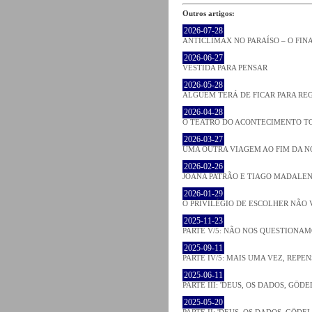
Outros artigos:
2026-07-28
ANTICLÍMAX NO PARAÍSO – O FI
2026-06-27
VESTIDA PARA PENSAR
2026-05-28
ALGUÉM TERÁ DE FICAR PARA RE
2026-04-28
O TEATRO DO ACONTECIMENTO T
2026-03-27
UMA OUTRA VIAGEM AO FIM DA N
2026-02-26
JOANA PATRÃO E TIAGO MADALEN
2026-01-29
O PRIVILÉGIO DE ESCOLHER NÃO 
2025-11-23
PARTE V/5: NÃO NOS QUESTIONA
2025-09-11
PARTE IV/5: MAIS UMA VEZ, REPEN
2025-06-11
PARTE III: 'DEUS, OS DADOS, GÖD
2025-05-20
PARTE II: 'DEUS, OS DADOS, GÖDE