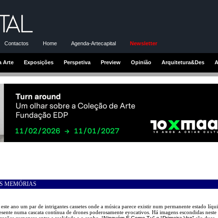
Contactos
Home
Agenda-Artecapital
Newsletter
a Arte
Exposições
Perspetiva
Preview
Opinião
Arquitetura&Des
A
AS MEMÓRIAS
 este ano um par de intrigantes cassetes onde a música parece existir num permanente estado líqu
esente numa cascata contínua de drones poderosamente evocativos. Há imagens escondidas neste
berações suspensas entre a realidade e o sonho.
“Ninguém É Como Tu” e “Primeira Vez”
são duas