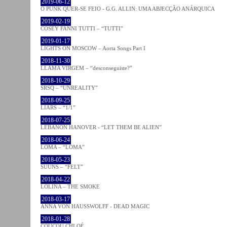
2019-06-12
O PUNK QUER-SE FEIO - G.G. ALLIN: UMA ABJECÇÃO ANÁRQUICA
2019-02-19
COSEY FANNI TUTTI – “TUTTI”
2019-01-17
LIGHTS ON MOSCOW – Aorta Songs Part I
2018-11-30
LLAMA VIRGEM – “desconseguiste?”
2018-10-29
SRSQ – “UNREALITY”
2018-09-25
LIARS – “1/1”
2018-07-25
LEBANON HANOVER - “LET THEM BE ALIEN”
2018-06-24
LOMA – “LOMA”
2018-05-23
SUUNS – “FELT”
2018-04-22
LOLINA – THE SMOKE
2018-03-17
ANNA VON HAUSSWOLFF - DEAD MAGIC
2018-01-28
COUCOU CHLOÉ