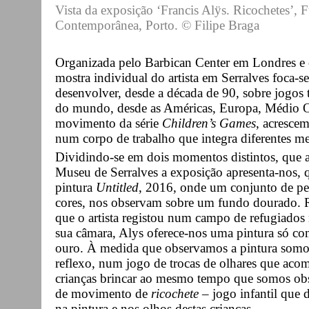
Vista da exposição ‘Francis Alÿs. Ricochetes’, 
Contemporânea, Porto. © Filipe Braga
Organizada pelo Barbican Center em Londres e 
mostra individual do artista em Serralves foca-s
desenvolver, desde a década de 90, sobre jogos tr
do mundo, desde as Américas, Europa, Médio O
movimento da série
Children’s Games
, acrescem
num corpo de trabalho que integra diferentes me
Dividindo-se em dois momentos distintos, que 
Museu de Serralves a exposição apresenta-nos, 
pintura
Untitled
, 2016, onde um conjunto de pe
cores, nos observam sobre um fundo dourado. Re
que o artista registou num campo de refugiados 
sua câmara, Alys oferece-nos uma pintura só co
ouro. À medida que observamos a pintura somo
reflexo, num jogo de trocas de olhares que acom
crianças brincar ao mesmo tempo que somos obse
de movimento de
ricochete
– jogo infantil que 
na pintura e nos olhos destas crianças.