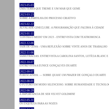
2023-05-03
UMA TERRA QUE TREME E UM MAR QUE GEME
2023-03-23
SOBRE A PARTILHA DO PROCESSO CRIATIVO
2023-02-22
ALVALADE CINECLUBE:
A PROGRAMAÇÃO QUE FALTAVA À CIDADE
2023-01-11
'CONTRA O MEDO' EM 2023 - ENTREVISTA COM TEATROMOSCA
2022-12-06
SAIR DE CENA – UMA REFLEXÃO SOBRE VINTE ANOS DE TRABALHO
2022-11-06
SAMOTRACIAS: ENTREVISTA A CAROLINA SANTOS, LETÍCIA BLANC E
2022-10-07
ENTREVISTA A EUNICE GONÇALVES DUARTE
2022-09-07
PORÉM AINDA. — SOBRE
QUASE UM PRAZER
DE GONÇALO DUARTE
2022-08-01
O FUTURO EM MODO SILENCIOSO. SOBRE HUMANIDADE E TECNOLO
2022-06-29
A IMPORTÂNCIA DE SER
VELVET GOLDMINE
2022-05-31
OS ESQUILOS PARA AS NOZES