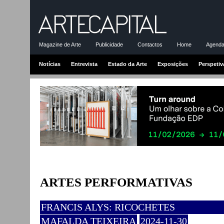
Magazine de Arte
Publicidade
Contactos
Home
Agenda-
Notícias
Entrevista
Estado da Arte
Exposições
Perspetiv
ARTES PERFORMATIVAS
FRANCIS ALYS: RICOCHETES
MAFALDA TEIXEIRA
2024-11-30