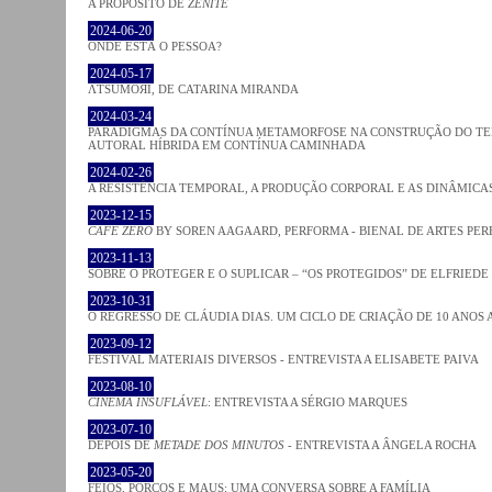
A PROPÓSITO DE
ZÉNITE
2024-06-20
ONDE ESTÁ O PESSOA?
2024-05-17
ΛƬSUMOЯI, DE CATARINA MIRANDA
2024-03-24
PARADIGMAS DA CONTÍNUA METAMORFOSE NA CONSTRUÇÃO DO TEM
AUTORAL HÍBRIDA EM CONTÍNUA CAMINHADA
2024-02-26
A RESISTÊNCIA TEMPORAL, A PRODUÇÃO CORPORAL E AS DINÂMIC
2023-12-15
CAFE ZERO
BY SOREN AAGAARD, PERFORMA - BIENAL DE ARTES PE
2023-11-13
SOBRE O PROTEGER E O SUPLICAR – “OS PROTEGIDOS” DE ELFRIEDE
2023-10-31
O REGRESSO DE CLÁUDIA DIAS. UM CICLO DE CRIAÇÃO DE 10 ANOS 
2023-09-12
FESTIVAL MATERIAIS DIVERSOS - ENTREVISTA A ELISABETE PAIVA
2023-08-10
CINEMA INSUFLÁVEL
: ENTREVISTA A SÉRGIO MARQUES
2023-07-10
DEPOIS DE
METADE DOS MINUTOS
- ENTREVISTA A ÂNGELA ROCHA
2023-05-20
FEIOS, PORCOS E MAUS: UMA CONVERSA SOBRE A FAMÍLIA