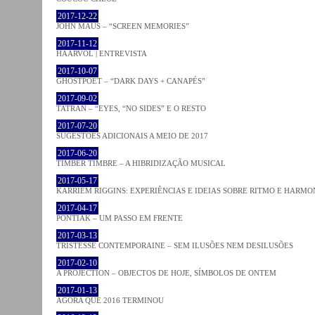
2017-12-22
JOHN MAUS – “SCREEN MEMORIES”
2017-11-12
HAARVÖL | ENTREVISTA
2017-10-07
GHOSTPOET – “DARK DAYS + CANAPÉS”
2017-09-02
TATRAN – “EYES, “NO SIDES” E O RESTO
2017-07-20
SUGESTÕES ADICIONAIS A MEIO DE 2017
2017-06-20
TIMBER TIMBRE – A HIBRIDIZAÇÃO MUSICAL
2017-05-17
KARRIEM RIGGINS: EXPERIÊNCIAS E IDEIAS SOBRE RITMO E HARMO
2017-04-17
PONTIAK – UM PASSO EM FRENTE
2017-03-13
TRISTESSE CONTEMPORAINE – SEM ILUSÕES NEM DESILUSÕES
2017-02-10
A PROJECTION – OBJECTOS DE HOJE, SÍMBOLOS DE ONTEM
2017-01-13
AGORA QUE 2016 TERMINOU