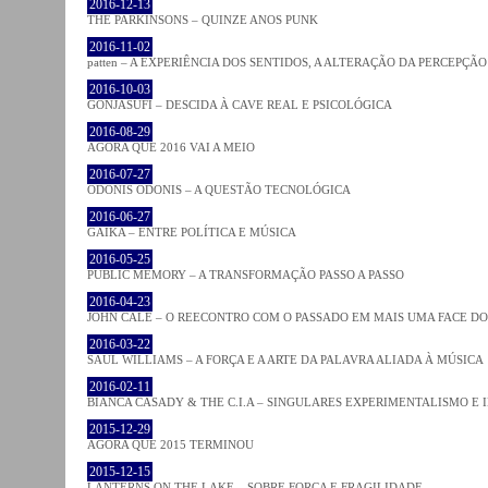
2016-12-13
THE PARKINSONS – QUINZE ANOS PUNK
2016-11-02
patten – A EXPERIÊNCIA DOS SENTIDOS, A ALTERAÇÃO DA PERCEPÇÃO
2016-10-03
GONJASUFI – DESCIDA À CAVE REAL E PSICOLÓGICA
2016-08-29
AGORA QUE 2016 VAI A MEIO
2016-07-27
ODONIS ODONIS – A QUESTÃO TECNOLÓGICA
2016-06-27
GAIKA – ENTRE POLÍTICA E MÚSICA
2016-05-25
PUBLIC MEMORY – A TRANSFORMAÇÃO PASSO A PASSO
2016-04-23
JOHN CALE – O REECONTRO COM O PASSADO EM MAIS UMA FACE D
2016-03-22
SAUL WILLIAMS – A FORÇA E A ARTE DA PALAVRA ALIADA À MÚSICA
2016-02-11
BIANCA CASADY & THE C.I.A – SINGULARES EXPERIMENTALISMO E
2015-12-29
AGORA QUE 2015 TERMINOU
2015-12-15
LANTERNS ON THE LAKE – SOBRE FORÇA E FRAGILIDADE