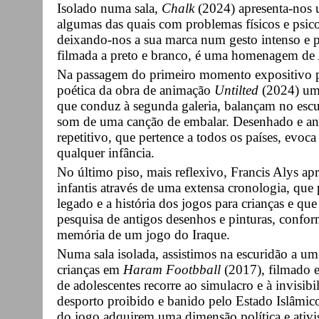
Isolado numa sala,
Chalk
(2024) apresenta-nos u
algumas das quais com problemas físicos e psic
deixando-nos a sua marca num gesto intenso e
filmada a preto e branco, é uma homenagem de A
Na passagem do primeiro momento expositivo pa
poética da obra de animação
Untilted
(2024) um 
que conduz à segunda galeria, balançam no es
som de uma canção de embalar. Desenhado e an
repetitivo, que pertence a todos os países, evoc
qualquer infância.
No último piso, mais reflexivo, Francis Alys ap
infantis através de uma extensa cronologia, que 
legado e a história dos jogos para crianças e qu
pesquisa de antigos desenhos e pinturas, confor
memória de um jogo do Iraque.
Numa sala isolada, assistimos na escuridão a um 
crianças em
Haram Footbball
(2017), filmado 
de adolescentes recorre ao simulacro e à invisibi
desporto proibido e banido pelo Estado Islâmic
do jogo adquirem uma dimensão política e ativ