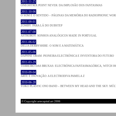
2011-11-25
ONEOHTRIX POINT NEVER: DA IMPLOSÃO DOS FANTASMAS
2011-10-06
O SOM E O SENTIDO – PÁGINAS DA MEMÓRIA DO RADIOPHONIC WO
2011-09-01
ZOMBY. PARA LÁ DO DUBSTEP
2011-07-08
ASTROBOY: SONHOS ANALÓGICOS MADE IN PORTUGAL
2011-06-02
DELIA DERBYSHIRE: O SOM E A MATEMÁTICA
2011-05-06
DAPHNE ORAM: PIONEIRA ELECTRÓNICA E INVENTORA DO FUTURO
2011-03-29
TERREIRO DAS BRUXAS: ELECTRÓNICA FANTASMAGÓRICA, WITCH HO
2010-09-04
ARTE E INOVAÇÃO: A ELECTRODIVA PAMELA Z
2010-06-28
YOKO PLASTIC ONO BAND – BETWEEN MY HEAD AND THE SKY: MÚLT
© Copyright artecapital.art 2006