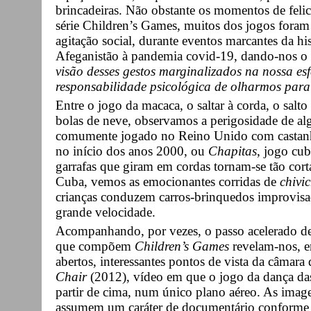
brincadeiras. Não obstante os momentos de felici
série Children’s Games, muitos dos jogos foram
agitação social, durante eventos marcantes da his
Afeganistão à pandemia covid-19, dando-nos o ar
visão desses gestos marginalizados na nossa es
responsabilidade psicológica de olharmos para
Entre o jogo da macaca, o saltar à corda, o salto 
bolas de neve, observamos a perigosidade de a
comumente jogado no Reino Unido com castanhas
no início dos anos 2000, ou
Chapitas
, jogo cu
garrafas que giram em cordas tornam-se tão cort
Cuba, vemos as emocionantes corridas de
chivi
crianças conduzem carros-brinquedos improvisad
grande velocidade.
Acompanhando, por vezes, o passo acelerado de 
que compõem
Children’s Games
revelam-nos, e
abertos, interessantes pontos de vista da câmara
Chair
(2012), vídeo em que o jogo da dança das
partir de cima, num único plano aéreo. As image
assumem um caráter de documentário conforme