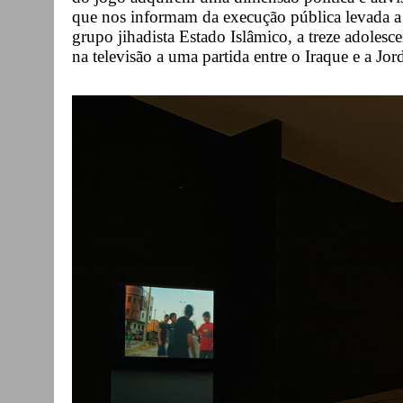
que nos informam da execução pública levada a
grupo jihadista Estado Islâmico, a treze adolesc
na televisão a uma partida entre o Iraque e a Jor