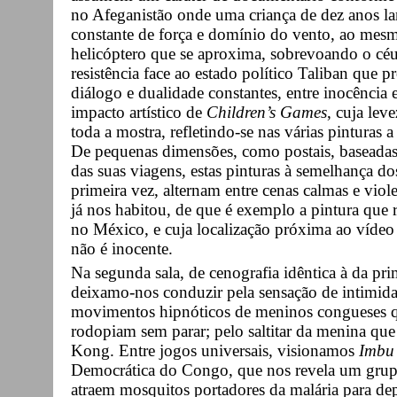
no Afeganistão onde uma criança de dez anos l
constante de força e domínio do vento, ao me
helicóptero que se aproxima, sobrevoando o 
resistência face ao estado político Taliban que 
diálogo e dualidade constantes, entre inocência e
impacto artístico de
Children’s Games
, cuja lev
toda a mostra, refletindo-se nas várias pinturas
De pequenas dimensões, como postais, baseadas
das suas viagens, estas pinturas à semelhança d
primeira vez, alternam entre cenas calmas e viol
já nos habitou, de que é exemplo a pintura que r
no México, e cuja localização próxima ao víde
não é inocente.
Na segunda sala, de cenografia idêntica à da pri
deixamo-nos conduzir pela sensação de intimida
movimentos hipnóticos de meninos congueses qu
rodopiam sem parar; pelo saltitar da menina que
Kong. Entre jogos universais, visionamos
Imbu
Democrática do Congo, que nos revela um grupo
atraem mosquitos portadores da malária para d