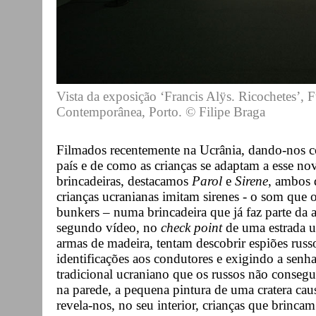
Vista da exposição ‘Francis Alÿs. Ricochetes’, 
Contemporânea, Porto. © Filipe Braga
Filmados recentemente na Ucrânia, dando-nos co
país e de como as crianças se adaptam a esse no
brincadeiras, destacamos
Parol
e
Sirene
, ambos 
crianças ucranianas imitam sirenes - o som qu
bunkers – numa brincadeira que já faz parte da 
segundo vídeo, no
check point
de uma estrada u
armas de madeira, tentam descobrir espiões russo
identificações aos condutores e exigindo a sen
tradicional ucraniano que os russos não conseg
na parede, a pequena pintura de uma cratera c
revela-nos, no seu interior, crianças que brinca