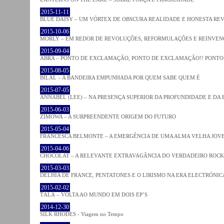
2015-11-11
BLUE DAISY – UM VÓRTEX DE OBSCURA REALIDADE E HONESTA RE
2015-10-06
MORLY – EM REDOR DE REVOLUÇÕES, REFORMULAÇÕES E REINVEN
2015-09-04
ABRA – PONTO DE EXCLAMAÇÃO, PONTO DE EXCLAMAÇÃO!! PONTO 
2015-08-05
BILAL – A BANDEIRA EMPUNHADA POR QUEM SABE QUEM É
2015-07-05
ANNABEL (LEE) – NA PRESENÇA SUPERIOR DA PROFUNDIDADE E DA
2015-06-03
ZIMOWA – A SURPREENDENTE ORIGEM DO FUTURO
2015-05-04
FRANCESCA BELMONTE – A EMERGÊNCIA DE UMA ALMA VELHA JOV
2015-04-06
CHOCOLAT – A RELEVANTE EXTRAVAGÂNCIA DO VERDADEIRO ROCK
2015-03-03
DELHIA DE FRANCE, PENTATONES E O LIRISMO NA ERA ELECTRÓNIC
2015-02-02
TĀLĀ – VOLTA AO MUNDO EM DOIS EP’S
2014-12-30
SILK RHODES - Viagem no Tempo