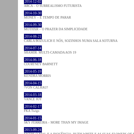
2014-12-02
ARCA – O SURREALISMO FUTURISTA
2014-10-30
MONEY – É TEMPO DE PARAR
2014-09-30
MOTHXR – O PRAZER DA SIMPLICIDADE
2014-08-21
CARLA BOZULICH E NÓS, SOZINHOS NUMA SALA SOTURNA
2014-07-14
SHAMIR: MULTI-CAMADA AOS 19
2014-06-18
COURTNEY BARNETT
2014-05-19
KENDRA MORRIS
2014-04-15
!VON CALHAU!
2014-03-18
VANCE JOY
2014-02-17
FKA Twigs
2014-01-15
SKY FERREIRA – MORE THAN MY IMAGE
2013-09-24
ENTRE O MAL E A INOCÊNCIA: RUTH WHITE E AS SUAS
FLOWERS OF 