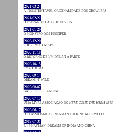
2021-03-24
A INSUSTENTÁVEL ORIGINALIDADE DOS GROWLERS
2021-02-22
O ESTRANHO CASO DE DEVLIN
2021-01-20
O MONSTRO DOS PUSCIFER
2020-12-20
LOURENÇO CRESPO
2020-11-18
O RETORNO DE UM DYLAN À PARTE
2020-10-15
EMA THOMAS
2020-09-14
DREAMIN’ WILD
2020-08-07
GABRIEL FERRANDINI
2020-07-15
UMA LIVRE ASSOCIAÇÃO DO
HERE COME THE WARM JETS
2020-06-17
O CLASSICISMO DE NORMAN FUCKING ROCKWELL!
2019-07-31
R.I.P HAYMAN: DREAMS OF INDIA AND CHINA