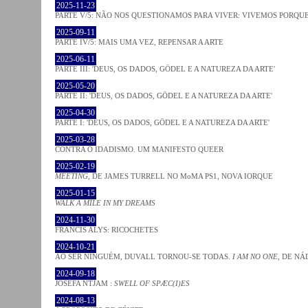
2025-11-23
PARTE V/5: NÃO NOS QUESTIONAMOS PARA VIVER: VIVEMOS PORQ
2025-09-11
PARTE IV/5: MAIS UMA VEZ, REPENSAR A ARTE
2025-06-11
PARTE III: 'DEUS, OS DADOS, GÖDEL E A NATUREZA DA ARTE'
2025-05-20
PARTE II: 'DEUS, OS DADOS, GÖDEL E A NATUREZA DA ARTE'
2025-04-30
PARTE I: 'DEUS, OS DADOS, GÖDEL E A NATUREZA DA ARTE'
2025-03-28
CONTRA O IDADISMO. UM MANIFESTO QUEER
2025-02-19
MEETING
, DE JAMES TURRELL NO MoMA PS1, NOVA IORQUE
2025-01-15
WALK A MILE IN MY DREAMS
2024-11-30
FRANCIS ALYS: RICOCHETES
2024-10-21
AO SER NINGUÉM, DUVALL TORNOU-SE TODAS.
I AM NO ONE
, DE NÁ
2024-09-18
JOSÈFA NTJAM :
SWELL OF SPÆC(I)ES
2024-08-13