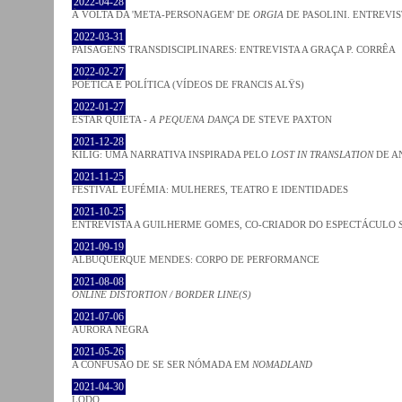
2022-04-28
À VOLTA DA 'META-PERSONAGEM' DE
ORGIA
DE PASOLINI. ENTREVIS
2022-03-31
PAISAGENS TRANSDISCIPLINARES: ENTREVISTA A GRAÇA P. CORRÊA
2022-02-27
POÉTICA E POLÍTICA (VÍDEOS DE FRANCIS ALŸS)
2022-01-27
ESTAR QUIETA -
A PEQUENA DANÇA
DE STEVE PAXTON
2021-12-28
KILIG: UMA NARRATIVA INSPIRADA PELO
LOST IN TRANSLATION
DE A
2021-11-25
FESTIVAL EUFÉMIA: MULHERES, TEATRO E IDENTIDADES
2021-10-25
ENTREVISTA A GUILHERME GOMES, CO-CRIADOR DO ESPECTÁCULO
2021-09-19
ALBUQUERQUE MENDES: CORPO DE PERFORMANCE
2021-08-08
ONLINE DISTORTION / BORDER LINE(S)
2021-07-06
AURORA NEGRA
2021-05-26
A CONFUSÃO DE SE SER NÓMADA EM
NOMADLAND
2021-04-30
LODO