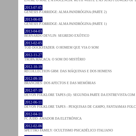
2013-07-05
GENESIS P-ORRIDGE: ALMA PANDRÓGINA (PARTE 2)
2013-06-03
GENESIS P-ORRIDGE: ALMA PANDRÓGINA (PARTE 1)
2013-04-03
BERNARDO DEVLIN: SEGREDO EXÓTICO
2013-02-05
TOD DOCKSTADER: O HOMEM QUE VIA O SOM
2012-11-27
TROPA MACACA: O SOM DO MISTÉRIO
2012-10-19
RECOLLECTION GRM: DAS MÁQUINAS E DOS HOMENS
2012-09-10
BRANCHES: DOS AFECTOS E DAS MEMÓRIAS
2012-07-19
DEVON FOLKLORE TAPES (II): SEGUNDA PARTE DA ENTREVISTA CO
2012-06-11
DEVON FOLKLORE TAPES - PESQUISAS DE CAMPO, FANTASMAS FOL
2012-04-11
FC JUDD: AMADOR DA ELETRÓNICA
2012-02-06
SPETTRO FAMILY: OCULTISMO PSICADÉLICO ITALIANO