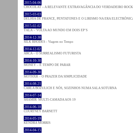
2015-04-06
CHOCOLAT – A RELEVANTE EXTRAVAGÂNCIA DO VERDADEIRO ROCK
2015-03-03
DELHIA DE FRANCE, PENTATONES E O LIRISMO NA ERA ELECTRÓNIC
2015-02-02
TĀLĀ – VOLTA AO MUNDO EM DOIS EP’S
2014-12-30
SILK RHODES - Viagem no Tempo
2014-12-02
ARCA – O SURREALISMO FUTURISTA
2014-10-30
MONEY – É TEMPO DE PARAR
2014-09-30
MOTHXR – O PRAZER DA SIMPLICIDADE
2014-08-21
CARLA BOZULICH E NÓS, SOZINHOS NUMA SALA SOTURNA
2014-07-14
SHAMIR: MULTI-CAMADA AOS 19
2014-06-18
COURTNEY BARNETT
2014-05-19
KENDRA MORRIS
2014-04-15