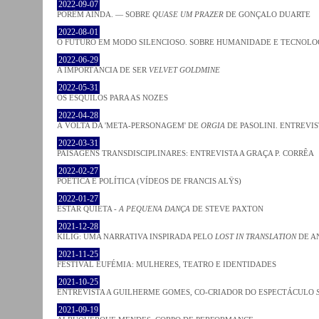
2022-09-07
PORÉM AINDA. — SOBRE
QUASE UM PRAZER
DE GONÇALO DUARTE
2022-08-01
O FUTURO EM MODO SILENCIOSO. SOBRE HUMANIDADE E TECNOLO
2022-06-29
A IMPORTÂNCIA DE SER
VELVET GOLDMINE
2022-05-31
OS ESQUILOS PARA AS NOZES
2022-04-28
À VOLTA DA 'META-PERSONAGEM' DE
ORGIA
DE PASOLINI. ENTREVIS
2022-03-31
PAISAGENS TRANSDISCIPLINARES: ENTREVISTA A GRAÇA P. CORRÊA
2022-02-27
POÉTICA E POLÍTICA (VÍDEOS DE FRANCIS ALŸS)
2022-01-27
ESTAR QUIETA -
A PEQUENA DANÇA
DE STEVE PAXTON
2021-12-28
KILIG: UMA NARRATIVA INSPIRADA PELO
LOST IN TRANSLATION
DE A
2021-11-25
FESTIVAL EUFÉMIA: MULHERES, TEATRO E IDENTIDADES
2021-10-25
ENTREVISTA A GUILHERME GOMES, CO-CRIADOR DO ESPECTÁCULO
2021-09-19