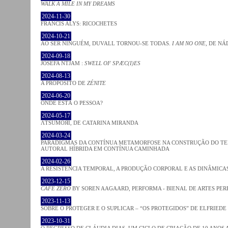
WALK A MILE IN MY DREAMS
2024-11-30
FRANCIS ALYS: RICOCHETES
2024-10-21
AO SER NINGUÉM, DUVALL TORNOU-SE TODAS.
I AM NO ONE
, DE NÁ
2024-09-18
JOSÈFA NTJAM :
SWELL OF SPÆC(I)ES
2024-08-13
A PROPÓSITO DE
ZÉNITE
2024-06-20
ONDE ESTÁ O PESSOA?
2024-05-17
ΛƬSUMOЯI, DE CATARINA MIRANDA
2024-03-24
PARADIGMAS DA CONTÍNUA METAMORFOSE NA CONSTRUÇÃO DO TEM
AUTORAL HÍBRIDA EM CONTÍNUA CAMINHADA
2024-02-26
A RESISTÊNCIA TEMPORAL, A PRODUÇÃO CORPORAL E AS DINÂMIC
2023-12-15
CAFE ZERO
BY SOREN AAGAARD, PERFORMA - BIENAL DE ARTES PE
2023-11-13
SOBRE O PROTEGER E O SUPLICAR – “OS PROTEGIDOS” DE ELFRIEDE
2023-10-31
O REGRESSO DE CLÁUDIA DIAS. UM CICLO DE CRIAÇÃO DE 10 ANOS 