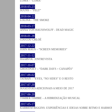
LOMA – “LOMA”
2018-05-23
SUUNS – “FELT”
2018-04-22
LOLINA – THE SMOKE
2018-03-17
ANNA VON HAUSSWOLFF - DEAD MAGIC
2018-01-28
COUCOU CHLOÉ
2017-12-22
JOHN MAUS – “SCREEN MEMORIES”
2017-11-12
HAARVÖL | ENTREVISTA
2017-10-07
GHOSTPOET – “DARK DAYS + CANAPÉS”
2017-09-02
TATRAN – “EYES, “NO SIDES” E O RESTO
2017-07-20
SUGESTÕES ADICIONAIS A MEIO DE 2017
2017-06-20
TIMBER TIMBRE – A HIBRIDIZAÇÃO MUSICAL
2017-05-17
KARRIEM RIGGINS: EXPERIÊNCIAS E IDEIAS SOBRE RITMO E HARMO