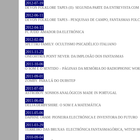
2012-07-19
DEVON FOLKLORE TAPES (II): SEGUNDA PARTE DA ENTREVISTA CO
2012-06-11
DEVON FOLKLORE TAPES - PESQUISAS DE CAMPO, FANTASMAS FOL
2012-04-11
FC JUDD: AMADOR DA ELETRÓNICA
2012-02-06
SPETTRO FAMILY: OCULTISMO PSICADÉLICO ITALIANO
2011-11-25
ONEOHTRIX POINT NEVER: DA IMPLOSÃO DOS FANTASMAS
2011-10-06
O SOM E O SENTIDO – PÁGINAS DA MEMÓRIA DO RADIOPHONIC WO
2011-09-01
ZOMBY. PARA LÁ DO DUBSTEP
2011-07-08
ASTROBOY: SONHOS ANALÓGICOS MADE IN PORTUGAL
2011-06-02
DELIA DERBYSHIRE: O SOM E A MATEMÁTICA
2011-05-06
DAPHNE ORAM: PIONEIRA ELECTRÓNICA E INVENTORA DO FUTURO
2011-03-29
TERREIRO DAS BRUXAS: ELECTRÓNICA FANTASMAGÓRICA, WITCH HO
2010-09-04