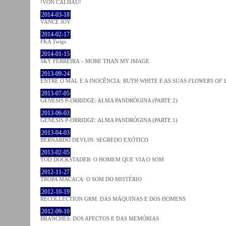
!VON CALHAU!
2014-03-18
VANCE JOY
2014-02-17
FKA Twigs
2014-01-15
SKY FERREIRA – MORE THAN MY IMAGE
2013-09-24
ENTRE O MAL E A INOCÊNCIA: RUTH WHITE E AS SUAS
FLOWERS OF 
2013-07-05
GENESIS P-ORRIDGE: ALMA PANDRÓGINA (PARTE 2)
2013-06-03
GENESIS P-ORRIDGE: ALMA PANDRÓGINA (PARTE 1)
2013-04-03
BERNARDO DEVLIN: SEGREDO EXÓTICO
2013-02-05
TOD DOCKSTADER: O HOMEM QUE VIA O SOM
2012-11-27
TROPA MACACA: O SOM DO MISTÉRIO
2012-10-19
RECOLLECTION GRM: DAS MÁQUINAS E DOS HOMENS
2012-09-10
BRANCHES: DOS AFECTOS E DAS MEMÓRIAS