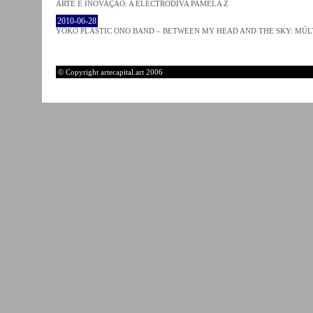
ARTE E INOVAÇÃO: A ELECTRODIVA PAMELA Z
2010-06-28
YOKO PLASTIC ONO BAND – BETWEEN MY HEAD AND THE SKY: MÚLT
© Copyright artecapital.art 2006