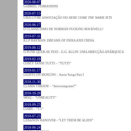
2020-08-07
GABRIEL FERRANDINI
2020-07-15
UMA LIVRE ASSOCIAÇÃO DO
HERE COME THE WARM JETS
2020-06-17
O CLASSICISMO DE NORMAN FUCKING ROCKWELL!
2019-07-31
R.I.P HAYMAN: DREAMS OF INDIA AND CHINA
2019-06-12
O PUNK QUER-SE FEIO - G.G. ALLIN: UMA ABJECÇÃO ANÁRQUICA
2019-02-19
COSEY FANNI TUTTI – “TUTTI”
2019-01-17
LIGHTS ON MOSCOW – Aorta Songs Part I
2018-11-30
LLAMA VIRGEM – “desconseguiste?”
2018-10-29
SRSQ – “UNREALITY”
2018-09-25
LIARS – “1/1”
2018-07-25
LEBANON HANOVER - “LET THEM BE ALIEN”
2018-06-24