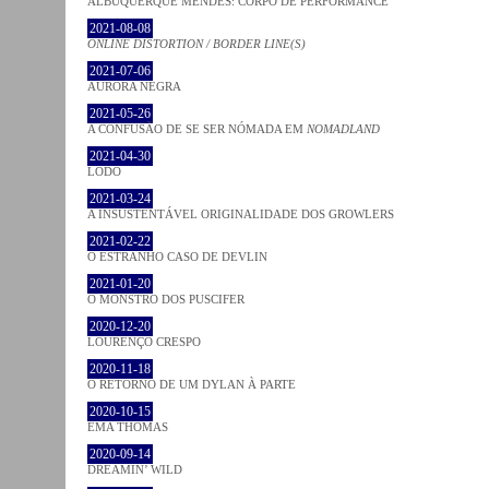
ALBUQUERQUE MENDES: CORPO DE PERFORMANCE
2021-08-08
ONLINE DISTORTION / BORDER LINE(S)
2021-07-06
AURORA NEGRA
2021-05-26
A CONFUSÃO DE SE SER NÓMADA EM
NOMADLAND
2021-04-30
LODO
2021-03-24
A INSUSTENTÁVEL ORIGINALIDADE DOS GROWLERS
2021-02-22
O ESTRANHO CASO DE DEVLIN
2021-01-20
O MONSTRO DOS PUSCIFER
2020-12-20
LOURENÇO CRESPO
2020-11-18
O RETORNO DE UM DYLAN À PARTE
2020-10-15
EMA THOMAS
2020-09-14
DREAMIN’ WILD