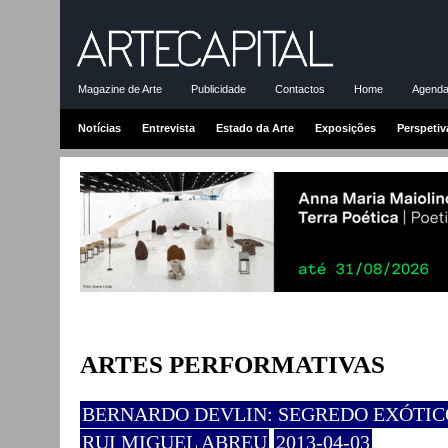
Magazine de Arte
Publicidade
Contactos
Home
Agenda-
Notícias
Entrevista
Estado da Arte
Exposições
Perspetiv
ARTES PERFORMATIVAS
BERNARDO DEVLIN: SEGREDO EXÓTIC
RUI MIGUEL ABREU
2013-04-03