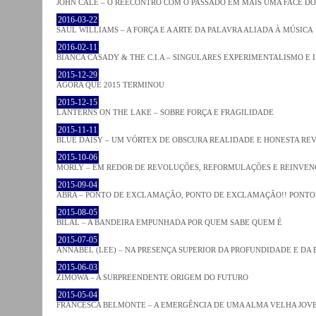
JOHN CALE – O REECONTRO COM O PASSADO EM MAIS UMA FACE D
2016-03-22
SAUL WILLIAMS – A FORÇA E A ARTE DA PALAVRA ALIADA À MÚSICA
2016-02-11
BIANCA CASADY & THE C.I.A – SINGULARES EXPERIMENTALISMO E
2015-12-29
AGORA QUE 2015 TERMINOU
2015-12-15
LANTERNS ON THE LAKE – SOBRE FORÇA E FRAGILIDADE
2015-11-11
BLUE DAISY – UM VÓRTEX DE OBSCURA REALIDADE E HONESTA RE
2015-10-06
MORLY – EM REDOR DE REVOLUÇÕES, REFORMULAÇÕES E REINVEN
2015-09-04
ABRA – PONTO DE EXCLAMAÇÃO, PONTO DE EXCLAMAÇÃO!! PONTO 
2015-08-05
BILAL – A BANDEIRA EMPUNHADA POR QUEM SABE QUEM É
2015-07-05
ANNABEL (LEE) – NA PRESENÇA SUPERIOR DA PROFUNDIDADE E DA
2015-06-03
ZIMOWA – A SURPREENDENTE ORIGEM DO FUTURO
2015-05-04
FRANCESCA BELMONTE – A EMERGÊNCIA DE UMA ALMA VELHA JOV