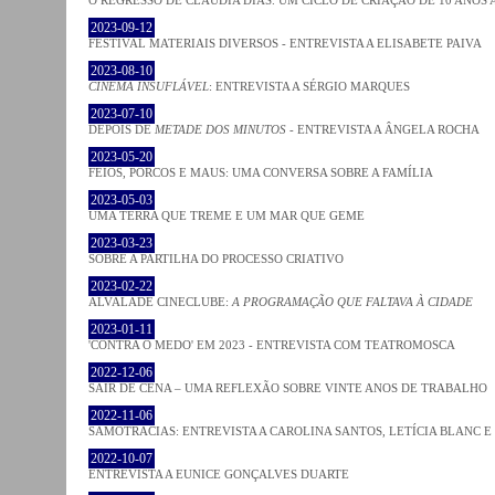
2023-09-12
FESTIVAL MATERIAIS DIVERSOS - ENTREVISTA A ELISABETE PAIVA
2023-08-10
CINEMA INSUFLÁVEL
: ENTREVISTA A SÉRGIO MARQUES
2023-07-10
DEPOIS DE
METADE DOS MINUTOS
- ENTREVISTA A ÂNGELA ROCHA
2023-05-20
FEIOS, PORCOS E MAUS: UMA CONVERSA SOBRE A FAMÍLIA
2023-05-03
UMA TERRA QUE TREME E UM MAR QUE GEME
2023-03-23
SOBRE A PARTILHA DO PROCESSO CRIATIVO
2023-02-22
ALVALADE CINECLUBE:
A PROGRAMAÇÃO QUE FALTAVA À CIDADE
2023-01-11
'CONTRA O MEDO' EM 2023 - ENTREVISTA COM TEATROMOSCA
2022-12-06
SAIR DE CENA – UMA REFLEXÃO SOBRE VINTE ANOS DE TRABALHO
2022-11-06
SAMOTRACIAS: ENTREVISTA A CAROLINA SANTOS, LETÍCIA BLANC E
2022-10-07
ENTREVISTA A EUNICE GONÇALVES DUARTE