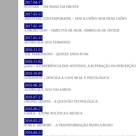
2017-04-17
PONTIAK – UM PASSO EM FRENTE
2017-03-13
TRISTESSE CONTEMPORAINE – SEM ILUSÕES NEM DESILUSÕES
2017-02-10
A PROJECTION – OBJECTOS DE HOJE, SÍMBOLOS DE ONTEM
2017-01-13
AGORA QUE 2016 TERMINOU
2016-12-13
THE PARKINSONS – QUINZE ANOS PUNK
2016-11-02
patten – A EXPERIÊNCIA DOS SENTIDOS, A ALTERAÇÃO DA PERCEPÇÃO
2016-10-03
GONJASUFI – DESCIDA À CAVE REAL E PSICOLÓGICA
2016-08-29
AGORA QUE 2016 VAI A MEIO
2016-07-27
ODONIS ODONIS – A QUESTÃO TECNOLÓGICA
2016-06-27
GAIKA – ENTRE POLÍTICA E MÚSICA
2016-05-25
PUBLIC MEMORY – A TRANSFORMAÇÃO PASSO A PASSO
2016-04-23