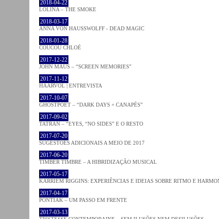
2018-04-22
LOLINA – THE SMOKE
2018-03-17
ANNA VON HAUSSWOLFF - DEAD MAGIC
2018-01-28
COUCOU CHLOÉ
2017-12-22
JOHN MAUS – “SCREEN MEMORIES”
2017-11-12
HAARVÖL | ENTREVISTA
2017-10-07
GHOSTPOET – “DARK DAYS + CANAPÉS”
2017-09-02
TATRAN – “EYES, “NO SIDES” E O RESTO
2017-07-20
SUGESTÕES ADICIONAIS A MEIO DE 2017
2017-06-20
TIMBER TIMBRE – A HIBRIDIZAÇÃO MUSICAL
2017-05-17
KARRIEM RIGGINS: EXPERIÊNCIAS E IDEIAS SOBRE RITMO E HARMO
2017-04-17
PONTIAK – UM PASSO EM FRENTE
2017-03-13
TRISTESSE CONTEMPORAINE – SEM ILUSÕES NEM DESILUSÕES