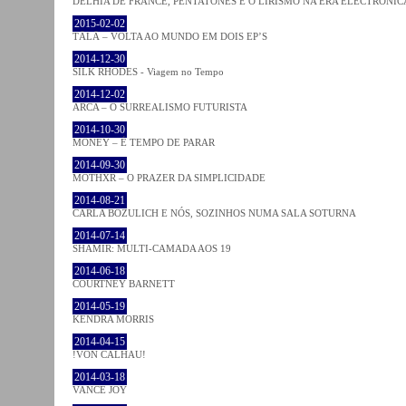
DELHIA DE FRANCE, PENTATONES E O LIRISMO NA ERA ELECTRÓNIC
2015-02-02
TĀLĀ – VOLTA AO MUNDO EM DOIS EP’S
2014-12-30
SILK RHODES - Viagem no Tempo
2014-12-02
ARCA – O SURREALISMO FUTURISTA
2014-10-30
MONEY – É TEMPO DE PARAR
2014-09-30
MOTHXR – O PRAZER DA SIMPLICIDADE
2014-08-21
CARLA BOZULICH E NÓS, SOZINHOS NUMA SALA SOTURNA
2014-07-14
SHAMIR: MULTI-CAMADA AOS 19
2014-06-18
COURTNEY BARNETT
2014-05-19
KENDRA MORRIS
2014-04-15
!VON CALHAU!
2014-03-18
VANCE JOY