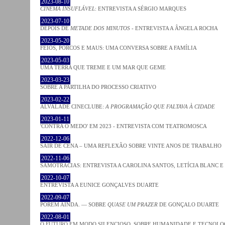
2023-08-10
CINEMA INSUFLÁVEL
: ENTREVISTA A SÉRGIO MARQUES
2023-07-10
DEPOIS DE
METADE DOS MINUTOS
- ENTREVISTA A ÂNGELA ROCHA
2023-05-20
FEIOS, PORCOS E MAUS: UMA CONVERSA SOBRE A FAMÍLIA
2023-05-03
UMA TERRA QUE TREME E UM MAR QUE GEME
2023-03-23
SOBRE A PARTILHA DO PROCESSO CRIATIVO
2023-02-22
ALVALADE CINECLUBE:
A PROGRAMAÇÃO QUE FALTAVA À CIDADE
2023-01-11
'CONTRA O MEDO' EM 2023 - ENTREVISTA COM TEATROMOSCA
2022-12-06
SAIR DE CENA – UMA REFLEXÃO SOBRE VINTE ANOS DE TRABALHO
2022-11-06
SAMOTRACIAS: ENTREVISTA A CAROLINA SANTOS, LETÍCIA BLANC E
2022-10-07
ENTREVISTA A EUNICE GONÇALVES DUARTE
2022-09-07
PORÉM AINDA. — SOBRE
QUASE UM PRAZER
DE GONÇALO DUARTE
2022-08-01
O FUTURO EM MODO SILENCIOSO. SOBRE HUMANIDADE E TECNOLO