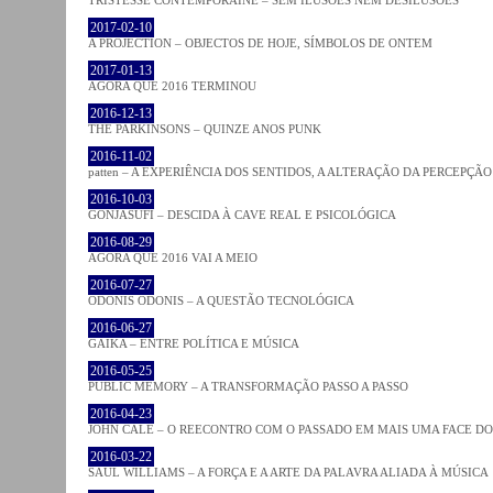
2017-02-10
A PROJECTION – OBJECTOS DE HOJE, SÍMBOLOS DE ONTEM
2017-01-13
AGORA QUE 2016 TERMINOU
2016-12-13
THE PARKINSONS – QUINZE ANOS PUNK
2016-11-02
patten – A EXPERIÊNCIA DOS SENTIDOS, A ALTERAÇÃO DA PERCEPÇÃO
2016-10-03
GONJASUFI – DESCIDA À CAVE REAL E PSICOLÓGICA
2016-08-29
AGORA QUE 2016 VAI A MEIO
2016-07-27
ODONIS ODONIS – A QUESTÃO TECNOLÓGICA
2016-06-27
GAIKA – ENTRE POLÍTICA E MÚSICA
2016-05-25
PUBLIC MEMORY – A TRANSFORMAÇÃO PASSO A PASSO
2016-04-23
JOHN CALE – O REECONTRO COM O PASSADO EM MAIS UMA FACE D
2016-03-22
SAUL WILLIAMS – A FORÇA E A ARTE DA PALAVRA ALIADA À MÚSICA