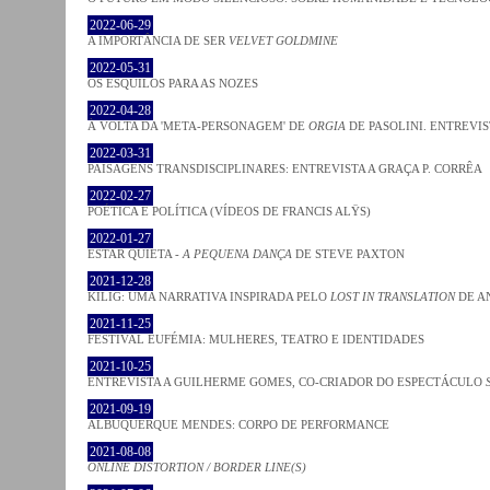
2022-06-29
A IMPORTÂNCIA DE SER
VELVET GOLDMINE
2022-05-31
OS ESQUILOS PARA AS NOZES
2022-04-28
À VOLTA DA 'META-PERSONAGEM' DE
ORGIA
DE PASOLINI. ENTREVIS
2022-03-31
PAISAGENS TRANSDISCIPLINARES: ENTREVISTA A GRAÇA P. CORRÊA
2022-02-27
POÉTICA E POLÍTICA (VÍDEOS DE FRANCIS ALŸS)
2022-01-27
ESTAR QUIETA -
A PEQUENA DANÇA
DE STEVE PAXTON
2021-12-28
KILIG: UMA NARRATIVA INSPIRADA PELO
LOST IN TRANSLATION
DE A
2021-11-25
FESTIVAL EUFÉMIA: MULHERES, TEATRO E IDENTIDADES
2021-10-25
ENTREVISTA A GUILHERME GOMES, CO-CRIADOR DO ESPECTÁCULO
2021-09-19
ALBUQUERQUE MENDES: CORPO DE PERFORMANCE
2021-08-08
ONLINE DISTORTION / BORDER LINE(S)