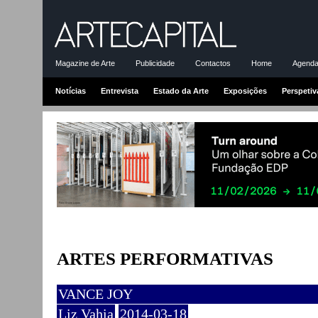
Magazine de Arte
Publicidade
Contactos
Home
Agenda-
Notícias
Entrevista
Estado da Arte
Exposições
Perspetiv
ARTES PERFORMATIVAS
VANCE JOY
Liz Vahia
2014-03-18