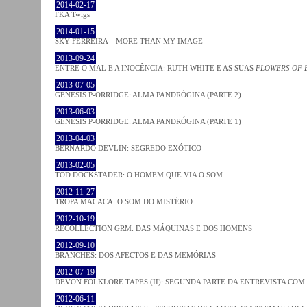
2014-02-17
FKA Twigs
2014-01-15
SKY FERREIRA – MORE THAN MY IMAGE
2013-09-24
ENTRE O MAL E A INOCÊNCIA: RUTH WHITE E AS SUAS
FLOWERS OF 
2013-07-05
GENESIS P-ORRIDGE: ALMA PANDRÓGINA (PARTE 2)
2013-06-03
GENESIS P-ORRIDGE: ALMA PANDRÓGINA (PARTE 1)
2013-04-03
BERNARDO DEVLIN: SEGREDO EXÓTICO
2013-02-05
TOD DOCKSTADER: O HOMEM QUE VIA O SOM
2012-11-27
TROPA MACACA: O SOM DO MISTÉRIO
2012-10-19
RECOLLECTION GRM: DAS MÁQUINAS E DOS HOMENS
2012-09-10
BRANCHES: DOS AFECTOS E DAS MEMÓRIAS
2012-07-19
DEVON FOLKLORE TAPES (II): SEGUNDA PARTE DA ENTREVISTA CO
2012-06-11