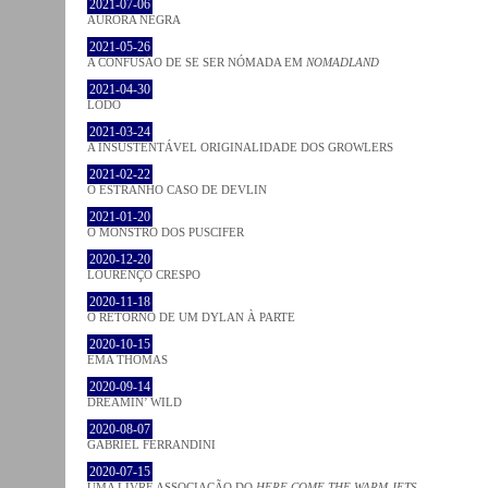
2021-07-06
AURORA NEGRA
2021-05-26
A CONFUSÃO DE SE SER NÓMADA EM
NOMADLAND
2021-04-30
LODO
2021-03-24
A INSUSTENTÁVEL ORIGINALIDADE DOS GROWLERS
2021-02-22
O ESTRANHO CASO DE DEVLIN
2021-01-20
O MONSTRO DOS PUSCIFER
2020-12-20
LOURENÇO CRESPO
2020-11-18
O RETORNO DE UM DYLAN À PARTE
2020-10-15
EMA THOMAS
2020-09-14
DREAMIN’ WILD
2020-08-07
GABRIEL FERRANDINI
2020-07-15
UMA LIVRE ASSOCIAÇÃO DO
HERE COME THE WARM JETS