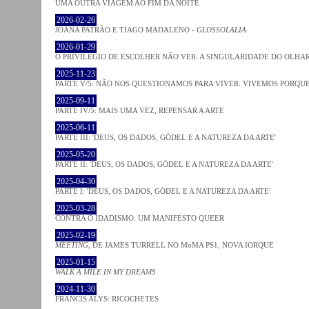
UMA OUTRA VIAGEM AO FIM DA NOITE
2026-02-26
JOANA PATRÃO E TIAGO MADALENO -
GLOSSOLALIA
2026-01-29
O PRIVILÉGIO DE ESCOLHER NÃO VER: A SINGULARIDADE DO OLHA
2025-11-23
PARTE V/5: NÃO NOS QUESTIONAMOS PARA VIVER: VIVEMOS PORQ
2025-09-11
PARTE IV/5: MAIS UMA VEZ, REPENSAR A ARTE
2025-06-11
PARTE III: 'DEUS, OS DADOS, GÖDEL E A NATUREZA DA ARTE'
2025-05-20
PARTE II: 'DEUS, OS DADOS, GÖDEL E A NATUREZA DA ARTE'
2025-04-30
PARTE I: 'DEUS, OS DADOS, GÖDEL E A NATUREZA DA ARTE'
2025-03-28
CONTRA O IDADISMO. UM MANIFESTO QUEER
2025-02-19
MEETING
, DE JAMES TURRELL NO MoMA PS1, NOVA IORQUE
2025-01-15
WALK A MILE IN MY DREAMS
2024-11-30
FRANCIS ALYS: RICOCHETES