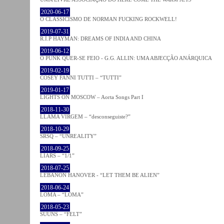
2020-06-17
O CLASSICISMO DE NORMAN FUCKING ROCKWELL!
2019-07-31
R.I.P HAYMAN: DREAMS OF INDIA AND CHINA
2019-06-12
O PUNK QUER-SE FEIO - G.G. ALLIN: UMA ABJECÇÃO ANÁRQUICA
2019-02-19
COSEY FANNI TUTTI – “TUTTI”
2019-01-17
LIGHTS ON MOSCOW – Aorta Songs Part I
2018-11-30
LLAMA VIRGEM – “desconseguiste?”
2018-10-29
SRSQ – “UNREALITY”
2018-09-25
LIARS – “1/1”
2018-07-25
LEBANON HANOVER - “LET THEM BE ALIEN”
2018-06-24
LOMA – “LOMA”
2018-05-23
SUUNS – “FELT”