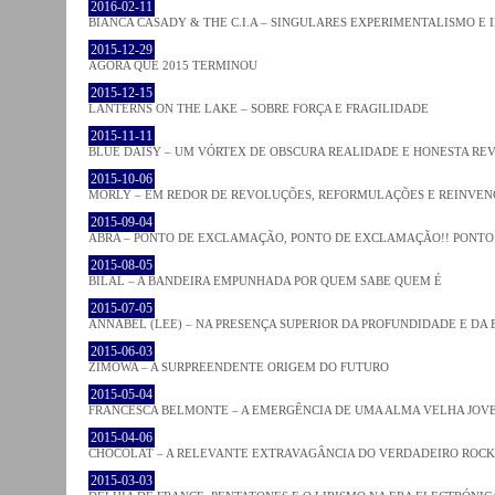
2016-02-11
BIANCA CASADY & THE C.I.A – SINGULARES EXPERIMENTALISMO E
2015-12-29
AGORA QUE 2015 TERMINOU
2015-12-15
LANTERNS ON THE LAKE – SOBRE FORÇA E FRAGILIDADE
2015-11-11
BLUE DAISY – UM VÓRTEX DE OBSCURA REALIDADE E HONESTA RE
2015-10-06
MORLY – EM REDOR DE REVOLUÇÕES, REFORMULAÇÕES E REINVEN
2015-09-04
ABRA – PONTO DE EXCLAMAÇÃO, PONTO DE EXCLAMAÇÃO!! PONTO 
2015-08-05
BILAL – A BANDEIRA EMPUNHADA POR QUEM SABE QUEM É
2015-07-05
ANNABEL (LEE) – NA PRESENÇA SUPERIOR DA PROFUNDIDADE E DA
2015-06-03
ZIMOWA – A SURPREENDENTE ORIGEM DO FUTURO
2015-05-04
FRANCESCA BELMONTE – A EMERGÊNCIA DE UMA ALMA VELHA JOV
2015-04-06
CHOCOLAT – A RELEVANTE EXTRAVAGÂNCIA DO VERDADEIRO ROCK
2015-03-03