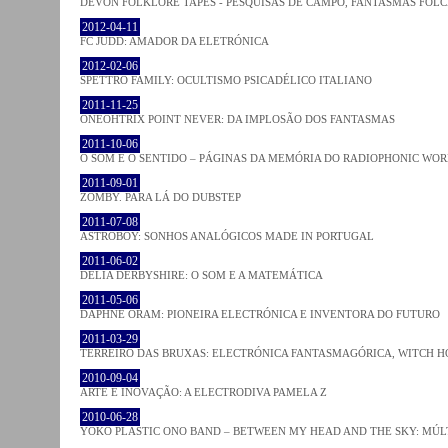
DEVON FOLKLORE TAPES - PESQUISAS DE CAMPO, FANTASMAS FOL
2012-04-11
FC JUDD: AMADOR DA ELETRÓNICA
2012-02-06
SPETTRO FAMILY: OCULTISMO PSICADÉLICO ITALIANO
2011-11-25
ONEOHTRIX POINT NEVER: DA IMPLOSÃO DOS FANTASMAS
2011-10-06
O SOM E O SENTIDO – PÁGINAS DA MEMÓRIA DO RADIOPHONIC WO
2011-09-01
ZOMBY. PARA LÁ DO DUBSTEP
2011-07-08
ASTROBOY: SONHOS ANALÓGICOS MADE IN PORTUGAL
2011-06-02
DELIA DERBYSHIRE: O SOM E A MATEMÁTICA
2011-05-06
DAPHNE ORAM: PIONEIRA ELECTRÓNICA E INVENTORA DO FUTURO
2011-03-29
TERREIRO DAS BRUXAS: ELECTRÓNICA FANTASMAGÓRICA, WITCH HO
2010-09-04
ARTE E INOVAÇÃO: A ELECTRODIVA PAMELA Z
2010-06-28
YOKO PLASTIC ONO BAND – BETWEEN MY HEAD AND THE SKY: MÚLT