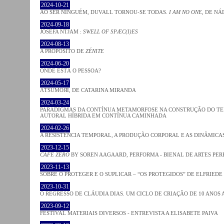
2024-10-21
AO SER NINGUÉM, DUVALL TORNOU-SE TODAS.
I AM NO ONE
, DE NÁ
2024-09-18
JOSÈFA NTJAM :
SWELL OF SPÆC(I)ES
2024-08-13
A PROPÓSITO DE
ZÉNITE
2024-06-20
ONDE ESTÁ O PESSOA?
2024-05-17
ΛƬSUMOЯI, DE CATARINA MIRANDA
2024-03-24
PARADIGMAS DA CONTÍNUA METAMORFOSE NA CONSTRUÇÃO DO TEM
AUTORAL HÍBRIDA EM CONTÍNUA CAMINHADA
2024-02-26
A RESISTÊNCIA TEMPORAL, A PRODUÇÃO CORPORAL E AS DINÂMIC
2023-12-15
CAFE ZERO
BY SOREN AAGAARD, PERFORMA - BIENAL DE ARTES PE
2023-11-13
SOBRE O PROTEGER E O SUPLICAR – “OS PROTEGIDOS” DE ELFRIEDE
2023-10-31
O REGRESSO DE CLÁUDIA DIAS. UM CICLO DE CRIAÇÃO DE 10 ANOS 
2023-09-12
FESTIVAL MATERIAIS DIVERSOS - ENTREVISTA A ELISABETE PAIVA