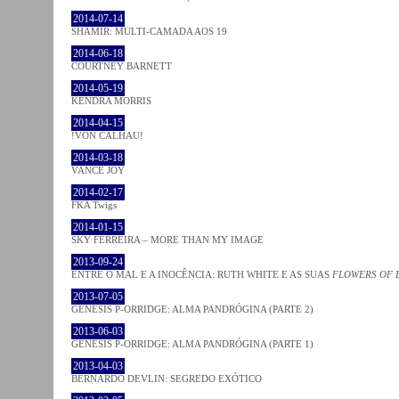
2014-07-14
SHAMIR: MULTI-CAMADA AOS 19
2014-06-18
COURTNEY BARNETT
2014-05-19
KENDRA MORRIS
2014-04-15
!VON CALHAU!
2014-03-18
VANCE JOY
2014-02-17
FKA Twigs
2014-01-15
SKY FERREIRA – MORE THAN MY IMAGE
2013-09-24
ENTRE O MAL E A INOCÊNCIA: RUTH WHITE E AS SUAS
FLOWERS OF 
2013-07-05
GENESIS P-ORRIDGE: ALMA PANDRÓGINA (PARTE 2)
2013-06-03
GENESIS P-ORRIDGE: ALMA PANDRÓGINA (PARTE 1)
2013-04-03
BERNARDO DEVLIN: SEGREDO EXÓTICO