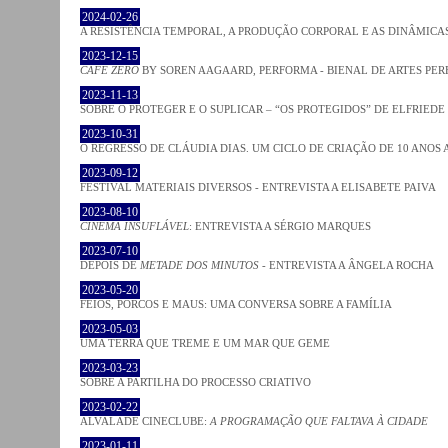
2024-02-26
A RESISTÊNCIA TEMPORAL, A PRODUÇÃO CORPORAL E AS DINÂMIC
2023-12-15
CAFE ZERO
BY SOREN AAGAARD, PERFORMA - BIENAL DE ARTES PE
2023-11-13
SOBRE O PROTEGER E O SUPLICAR – “OS PROTEGIDOS” DE ELFRIEDE
2023-10-31
O REGRESSO DE CLÁUDIA DIAS. UM CICLO DE CRIAÇÃO DE 10 ANOS 
2023-09-12
FESTIVAL MATERIAIS DIVERSOS - ENTREVISTA A ELISABETE PAIVA
2023-08-10
CINEMA INSUFLÁVEL
: ENTREVISTA A SÉRGIO MARQUES
2023-07-10
DEPOIS DE
METADE DOS MINUTOS
- ENTREVISTA A ÂNGELA ROCHA
2023-05-20
FEIOS, PORCOS E MAUS: UMA CONVERSA SOBRE A FAMÍLIA
2023-05-03
UMA TERRA QUE TREME E UM MAR QUE GEME
2023-03-23
SOBRE A PARTILHA DO PROCESSO CRIATIVO
2023-02-22
ALVALADE CINECLUBE:
A PROGRAMAÇÃO QUE FALTAVA À CIDADE
2023-01-11