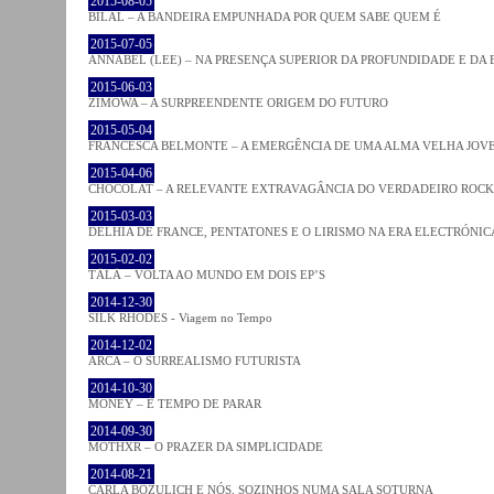
2015-08-05
BILAL – A BANDEIRA EMPUNHADA POR QUEM SABE QUEM É
2015-07-05
ANNABEL (LEE) – NA PRESENÇA SUPERIOR DA PROFUNDIDADE E DA
2015-06-03
ZIMOWA – A SURPREENDENTE ORIGEM DO FUTURO
2015-05-04
FRANCESCA BELMONTE – A EMERGÊNCIA DE UMA ALMA VELHA JOV
2015-04-06
CHOCOLAT – A RELEVANTE EXTRAVAGÂNCIA DO VERDADEIRO ROCK
2015-03-03
DELHIA DE FRANCE, PENTATONES E O LIRISMO NA ERA ELECTRÓNIC
2015-02-02
TĀLĀ – VOLTA AO MUNDO EM DOIS EP’S
2014-12-30
SILK RHODES - Viagem no Tempo
2014-12-02
ARCA – O SURREALISMO FUTURISTA
2014-10-30
MONEY – É TEMPO DE PARAR
2014-09-30
MOTHXR – O PRAZER DA SIMPLICIDADE
2014-08-21
CARLA BOZULICH E NÓS, SOZINHOS NUMA SALA SOTURNA