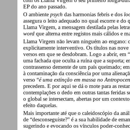
com os Llama Virgem o seu primeiro longa-dura
EP do ano passado.
O ambiente
psych
das harmonias febris e dos
lo
assegura o leito adequado no qual escorre e do q
Llama Virgem, a mensagem destilada pelas let
word
que alterna entre registos mais cálidos e m
Llama Virgem não levam ninguém ao engano: o 
explicitamente interventivo. Os títulos nas nove 
versos em que se desdobram. Logo a abrir, em “Po
uma fachada que oculta a ruína que a suporta; e
contrassenso demente de um país queimado; em 
à contaminação da consciência por uma alienaç
verso “
é uma extinção em massa no Antropoce
precedem. E por aqui se dá o mote para as resta
contemplações o dedo em outras tantas feridas s
o global se intersectam, abertas por um contexto
efeito daquelas.
Mais importante até que o caleidoscópio da aná
de “desconseguiste?” é a sua habilidade de eman
sugerindo e evocando os vínculos poder-conhe