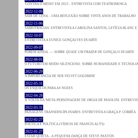
'CONTRA O MEDO' EM 2023 - ENTREVISTA COM TEATROMOSCA
2022-12-06
SAIR DE CENA – UMA REFLEXÃO SOBRE VINTE ANOS DE TRABALHO
2022-11-06
SAMOTRACIAS: ENTREVISTA A CAROLINA SANTOS, LETÍCIA BLANC E
2022-10-07
ENTREVISTA A EUNICE GONÇALVES DUARTE
2022-09-07
PORÉM AINDA. — SOBRE
QUASE UM PRAZER
DE GONÇALO DUARTE
2022-08-01
O FUTURO EM MODO SILENCIOSO. SOBRE HUMANIDADE E TECNOLO
2022-06-29
A IMPORTÂNCIA DE SER
VELVET GOLDMINE
2022-05-31
OS ESQUILOS PARA AS NOZES
2022-04-28
À VOLTA DA 'META-PERSONAGEM' DE
ORGIA
DE PASOLINI. ENTREVIS
2022-03-31
PAISAGENS TRANSDISCIPLINARES: ENTREVISTA A GRAÇA P. CORRÊA
2022-02-27
POÉTICA E POLÍTICA (VÍDEOS DE FRANCIS ALŸS)
2022-01-27
ESTAR QUIETA -
A PEQUENA DANÇA
DE STEVE PAXTON