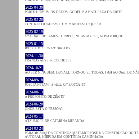
2025-04-30
PARTE I: 'DEUS, OS DADOS, GÖDEL E A NATUREZA DA ARTE'
2025-03-28
CONTRA O IDADISMO. UM MANIFESTO QUEER
2025-02-19
MEETING
, DE JAMES TURRELL NO MoMA PS1, NOVA IORQUE
2025-01-15
WALK A MILE IN MY DREAMS
2024-11-30
FRANCIS ALYS: RICOCHETES
2024-10-21
AO SER NINGUÉM, DUVALL TORNOU-SE TODAS.
I AM NO ONE
, DE NÁ
2024-09-18
JOSÈFA NTJAM :
SWELL OF SPÆC(I)ES
2024-08-13
A PROPÓSITO DE
ZÉNITE
2024-06-20
ONDE ESTÁ O PESSOA?
2024-05-17
ΛƬSUMOЯI, DE CATARINA MIRANDA
2024-03-24
PARADIGMAS DA CONTÍNUA METAMORFOSE NA CONSTRUÇÃO DO TEM
AUTORAL HÍBRIDA EM CONTÍNUA CAMINHADA