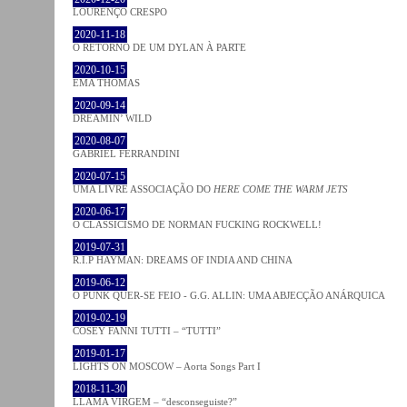
LOURENÇO CRESPO
2020-11-18
O RETORNO DE UM DYLAN À PARTE
2020-10-15
EMA THOMAS
2020-09-14
DREAMIN’ WILD
2020-08-07
GABRIEL FERRANDINI
2020-07-15
UMA LIVRE ASSOCIAÇÃO DO
HERE COME THE WARM JETS
2020-06-17
O CLASSICISMO DE NORMAN FUCKING ROCKWELL!
2019-07-31
R.I.P HAYMAN: DREAMS OF INDIA AND CHINA
2019-06-12
O PUNK QUER-SE FEIO - G.G. ALLIN: UMA ABJECÇÃO ANÁRQUICA
2019-02-19
COSEY FANNI TUTTI – “TUTTI”
2019-01-17
LIGHTS ON MOSCOW – Aorta Songs Part I
2018-11-30
LLAMA VIRGEM – “desconseguiste?”