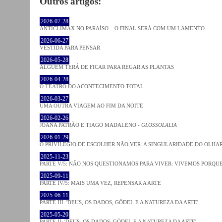
Outros artigos:
2026-07-28
ANTICLÍMAX NO PARAÍSO – O FINAL SERÁ COM UM LAMENTO
2026-06-27
VESTIDA PARA PENSAR
2026-05-28
ALGUÉM TERÁ DE FICAR PARA REGAR AS PLANTAS
2026-04-28
O TEATRO DO ACONTECIMENTO TOTAL
2026-03-27
UMA OUTRA VIAGEM AO FIM DA NOITE
2026-02-26
JOANA PATRÃO E TIAGO MADALENO -
GLOSSOLALIA
2026-01-29
O PRIVILÉGIO DE ESCOLHER NÃO VER: A SINGULARIDADE DO OLHA
2025-11-23
PARTE V/5: NÃO NOS QUESTIONAMOS PARA VIVER: VIVEMOS PORQ
2025-09-11
PARTE IV/5: MAIS UMA VEZ, REPENSAR A ARTE
2025-06-11
PARTE III: 'DEUS, OS DADOS, GÖDEL E A NATUREZA DA ARTE'
2025-05-20
PARTE II: 'DEUS, OS DADOS, GÖDEL E A NATUREZA DA ARTE'