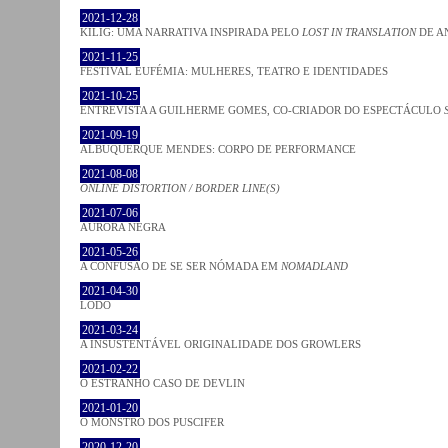
2021-12-28
KILIG: UMA NARRATIVA INSPIRADA PELO
LOST IN TRANSLATION
DE A
2021-11-25
FESTIVAL EUFÉMIA: MULHERES, TEATRO E IDENTIDADES
2021-10-25
ENTREVISTA A GUILHERME GOMES, CO-CRIADOR DO ESPECTÁCULO
2021-09-19
ALBUQUERQUE MENDES: CORPO DE PERFORMANCE
2021-08-08
ONLINE DISTORTION / BORDER LINE(S)
2021-07-06
AURORA NEGRA
2021-05-26
A CONFUSÃO DE SE SER NÓMADA EM
NOMADLAND
2021-04-30
LODO
2021-03-24
A INSUSTENTÁVEL ORIGINALIDADE DOS GROWLERS
2021-02-22
O ESTRANHO CASO DE DEVLIN
2021-01-20
O MONSTRO DOS PUSCIFER
2020-12-20