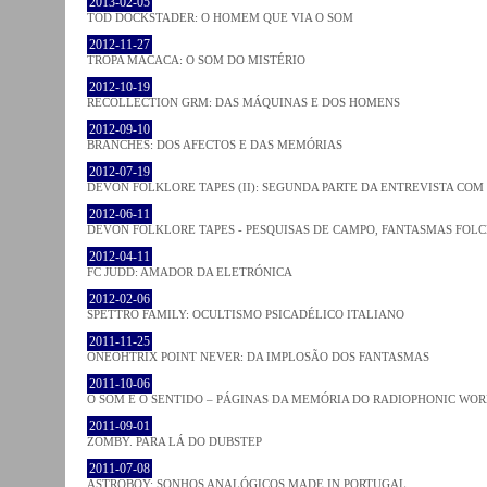
2013-02-05
TOD DOCKSTADER: O HOMEM QUE VIA O SOM
2012-11-27
TROPA MACACA: O SOM DO MISTÉRIO
2012-10-19
RECOLLECTION GRM: DAS MÁQUINAS E DOS HOMENS
2012-09-10
BRANCHES: DOS AFECTOS E DAS MEMÓRIAS
2012-07-19
DEVON FOLKLORE TAPES (II): SEGUNDA PARTE DA ENTREVISTA CO
2012-06-11
DEVON FOLKLORE TAPES - PESQUISAS DE CAMPO, FANTASMAS FOL
2012-04-11
FC JUDD: AMADOR DA ELETRÓNICA
2012-02-06
SPETTRO FAMILY: OCULTISMO PSICADÉLICO ITALIANO
2011-11-25
ONEOHTRIX POINT NEVER: DA IMPLOSÃO DOS FANTASMAS
2011-10-06
O SOM E O SENTIDO – PÁGINAS DA MEMÓRIA DO RADIOPHONIC WO
2011-09-01
ZOMBY. PARA LÁ DO DUBSTEP
2011-07-08
ASTROBOY: SONHOS ANALÓGICOS MADE IN PORTUGAL