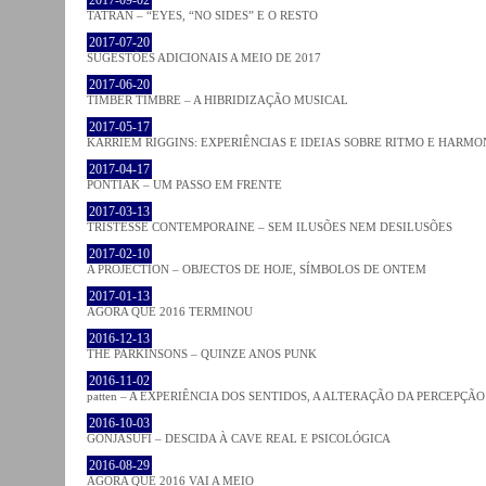
TATRAN – “EYES, “NO SIDES” E O RESTO
2017-07-20
SUGESTÕES ADICIONAIS A MEIO DE 2017
2017-06-20
TIMBER TIMBRE – A HIBRIDIZAÇÃO MUSICAL
2017-05-17
KARRIEM RIGGINS: EXPERIÊNCIAS E IDEIAS SOBRE RITMO E HARMO
2017-04-17
PONTIAK – UM PASSO EM FRENTE
2017-03-13
TRISTESSE CONTEMPORAINE – SEM ILUSÕES NEM DESILUSÕES
2017-02-10
A PROJECTION – OBJECTOS DE HOJE, SÍMBOLOS DE ONTEM
2017-01-13
AGORA QUE 2016 TERMINOU
2016-12-13
THE PARKINSONS – QUINZE ANOS PUNK
2016-11-02
patten – A EXPERIÊNCIA DOS SENTIDOS, A ALTERAÇÃO DA PERCEPÇÃO
2016-10-03
GONJASUFI – DESCIDA À CAVE REAL E PSICOLÓGICA
2016-08-29
AGORA QUE 2016 VAI A MEIO