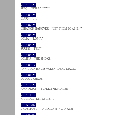
2018-10-29
SRSQ – “UNREALITY”
2018-09-25
LIARS – “1/1”
2018-07-25
LEBANON HANOVER - “LET THEM BE ALIEN”
2018-06-24
LOMA – “LOMA”
2018-05-23
SUUNS – “FELT”
2018-04-22
LOLINA – THE SMOKE
2018-03-17
ANNA VON HAUSSWOLFF - DEAD MAGIC
2018-01-28
COUCOU CHLOÉ
2017-12-22
JOHN MAUS – “SCREEN MEMORIES”
2017-11-12
HAARVÖL | ENTREVISTA
2017-10-07
GHOSTPOET – “DARK DAYS + CANAPÉS”
2017-09-02