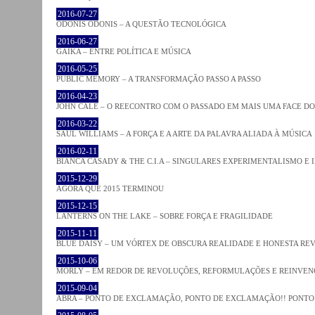
2016-07-27
ODONIS ODONIS – A QUESTÃO TECNOLÓGICA
2016-06-27
GAIKA – ENTRE POLÍTICA E MÚSICA
2016-05-25
PUBLIC MEMORY – A TRANSFORMAÇÃO PASSO A PASSO
2016-04-23
JOHN CALE – O REECONTRO COM O PASSADO EM MAIS UMA FACE D
2016-03-22
SAUL WILLIAMS – A FORÇA E A ARTE DA PALAVRA ALIADA À MÚSICA
2016-02-11
BIANCA CASADY & THE C.I.A – SINGULARES EXPERIMENTALISMO E
2015-12-29
AGORA QUE 2015 TERMINOU
2015-12-15
LANTERNS ON THE LAKE – SOBRE FORÇA E FRAGILIDADE
2015-11-11
BLUE DAISY – UM VÓRTEX DE OBSCURA REALIDADE E HONESTA RE
2015-10-06
MORLY – EM REDOR DE REVOLUÇÕES, REFORMULAÇÕES E REINVEN
2015-09-04
ABRA – PONTO DE EXCLAMAÇÃO, PONTO DE EXCLAMAÇÃO!! PONTO 