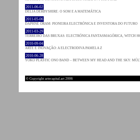
2011-06-02
DELIA DERBYSHIRE: O SOM E A MATEMÁTICA
2011-05-06
DAPHNE ORAM: PIONEIRA ELECTRÓNICA E INVENTORA DO FUTURO
2011-03-29
TERREIRO DAS BRUXAS: ELECTRÓNICA FANTASMAGÓRICA, WITCH HO
2010-09-04
ARTE E INOVAÇÃO: A ELECTRODIVA PAMELA Z
2010-06-28
YOKO PLASTIC ONO BAND – BETWEEN MY HEAD AND THE SKY: MÚLT
© Copyright artecapital.art 2006